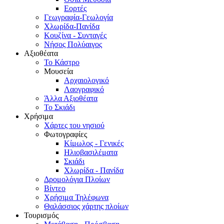
Εορτές
Γεωγραφία-Γεωλογία
Χλωρίδα-Πανίδα
Κουζίνα - Συνταγές
Νήσος Πολύαιγος
Αξιοθέατα
Το Κάστρο
Μουσεία
Αρχαιολογικό
Λαογραφικό
Άλλα Αξιοθέατα
Το Σκιάδι
Χρήσιμα
Χάρτες του νησιού
Φωτογραφίες
Κίμωλος - Γενικές
Ηλιοβασιλέματα
Σκιάδι
Χλωρίδα - Πανίδα
Δρομολόγια Πλοίων
Βίντεο
Χρήσιμα Τηλέφωνα
Θαλάσσιος χάρτης πλοίων
Τουρισμός