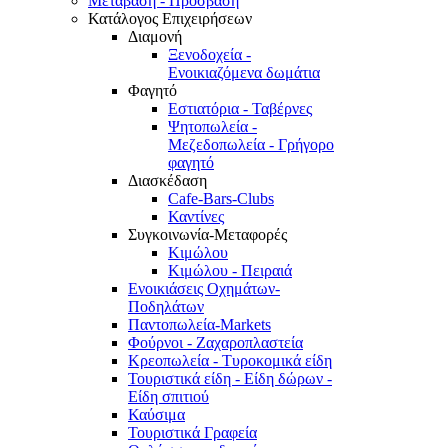
Μετάβαση - Πρόσβαση
Κατάλογος Επιχειρήσεων
Διαμονή
Ξενοδοχεία -
Ενοικιαζόμενα δωμάτια
Φαγητό
Εστιατόρια - Ταβέρνες
Ψητοπωλεία -
Μεζεδοπωλεία - Γρήγορο
φαγητό
Διασκέδαση
Cafe-Bars-Clubs
Καντίνες
Συγκοινωνία-Μεταφορές
Κιμώλου
Κιμώλου - Πειραιά
Ενοικιάσεις Οχημάτων-
Ποδηλάτων
Παντοπωλεία-Markets
Φούρνοι - Ζαχαροπλαστεία
Κρεοπωλεία - Τυροκομικά είδη
Τουριστικά είδη - Είδη δώρων -
Είδη σπιτιού
Καύσιμα
Τουριστικά Γραφεία