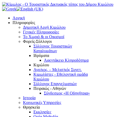
Αρχική
Πληροφορίες
Δημοτική Αρχή Κιμώλου
Γενικές Πληροφορίες
Το Xωριό & οι Οικισμοί
Φορείς-Σύλλογοι
Σύλλογος Τουριστικών
Καταλυμάτων
Ιδρύματα
Αφεντάκειο Κληροδότημα
Κιμώλου
Αγρ/κος. – Μελισ/κός Συνετ.
Κιμωλίστες - Εθελοντική ομάδα
Κιμώλου
Σύλλογος Επαγγελματιών
Πειραιώς - Αθηνών
Σύνδεσμος «Η Οδηγήτρια»
Ιστορία
Κοινωνικές Υπηρεσίες
Θρησκεία
Εκκλησίες
Οσία Μεθοδία