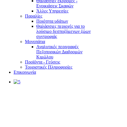
Θαλάσσιες εκδρομές -
Ενοικιάσεις Σκαφών
Άλλες Υπηρεσίες
Παραλίες
Ποιότητα υδάτων
Θαλάσσιες περιοχές για το
λούσιμο δεσποζόμενων ζώων
συντροφιάς
Μονοπάτια
Αναλυτικές περιγραφές
Πεζοπορικών Διαδρομών
Κιμώλου
Προϊόντα - Γεύσεις
Τουριστικές Πληροφορίες
Επικοινωνία