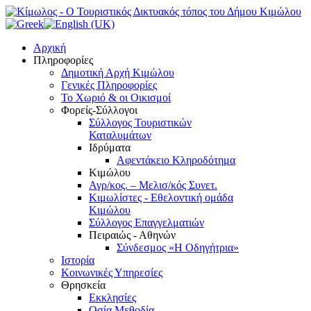
Αρχική
Πληροφορίες
Δημοτική Αρχή Κιμώλου
Γενικές Πληροφορίες
Το Xωριό & οι Οικισμοί
Φορείς-Σύλλογοι
Σύλλογος Τουριστικών
Καταλυμάτων
Ιδρύματα
Αφεντάκειο Κληροδότημα
Κιμώλου
Αγρ/κος. – Μελισ/κός Συνετ.
Κιμωλίστες - Εθελοντική ομάδα
Κιμώλου
Σύλλογος Επαγγελματιών
Πειραιώς - Αθηνών
Σύνδεσμος «Η Οδηγήτρια»
Ιστορία
Κοινωνικές Υπηρεσίες
Θρησκεία
Εκκλησίες
Οσία Μεθοδία