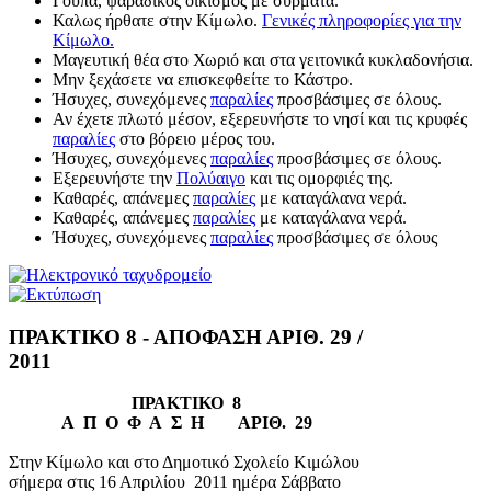
Γούπα, ψαράδικος οικισμός με σύρματα.
Καλως ήρθατε στην Κίμωλο.
Γενικές πληροφορίες για την
Κίμωλο.
Μαγευτική θέα στο Χωριό και στα γειτονικά κυκλαδονήσια.
Μην ξεχάσετε να επισκεφθείτε το Κάστρο.
Ήσυχες, συνεχόμενες
παραλίες
προσβάσιμες σε όλους.
Αν έχετε πλωτό μέσον, εξερευνήστε το νησί και τις κρυφές
παραλίες
στο βόρειο μέρος του.
Ήσυχες, συνεχόμενες
παραλίες
προσβάσιμες σε όλους.
Εξερευνήστε την
Πολύαιγο
και τις ομορφιές της.
Καθαρές, απάνεμες
παραλίες
με καταγάλανα νερά.
Καθαρές, απάνεμες
παραλίες
με καταγάλανα νερά.
Ήσυχες, συνεχόμενες
παραλίες
προσβάσιμες σε όλους
ΠΡΑΚΤΙΚΟ 8 - ΑΠΟΦΑΣΗ ΑΡΙΘ. 29 /
2011
ΠΡΑΚΤΙΚΟ 8
Α Π Ο Φ Α Σ Η ΑΡΙΘ. 29
Στην Κίμωλο και στο Δημοτικό Σχολείο Κιμώλου
σήμερα στις 16 Απριλίου 2011 ημέρα Σάββατο