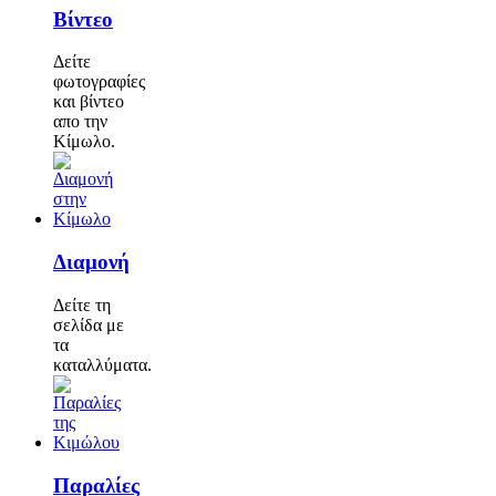
Βίντεο
Δείτε
φωτογραφίες
και βίντεο
απο την
Κίμωλο.
Διαμονή
Δείτε τη
σελίδα με
τα
καταλλύματα.
Παραλίες