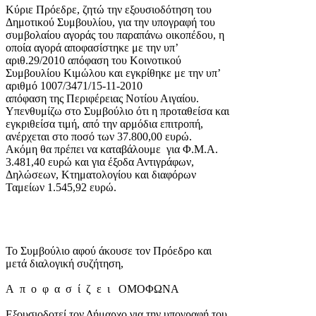
Κύριε Πρόεδρε, ζητώ την εξουσιοδότηση του
Δημοτικού Συμβουλίου, για την υπογραφή του
συμβολαίου αγοράς του παραπάνω οικοπέδου, η
οποία αγορά αποφασίστηκε με την υπ’
αριθ.29/2010 απόφαση του Κοινοτικού
Συμβουλίου Κιμώλου και εγκρίθηκε με την υπ’
αριθμό 1007/3471/15-11-2010
απόφαση της Περιφέρειας Νοτίου Αιγαίου.
Υπενθυμίζω στο Συμβούλιο ότι η προταθείσα και
εγκριθείσα τιμή, από την αρμόδια επιτροπή,
ανέρχεται στο ποσό των 37.800,00 ευρώ.
Ακόμη θα πρέπει να καταβάλουμε για Φ.Μ.Α.
3.481,40 ευρώ και για έξοδα Αντιγράφων,
Δηλώσεων, Κτηματολογίου και διαφόρων
Ταμείων 1.545,92 ευρώ.
Το Συμβούλιο αφού άκουσε τον Πρόεδρο και
μετά διαλογική συζήτηση,
Α π ο φ α σ ί ζ ε ι ΟΜΟΦΩΝΑ
Εξουσιοδοτεί τον Δήμαρχο για την υπογραφή του