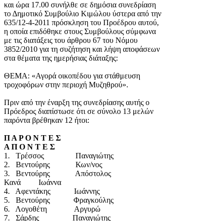
και ώρα 17.00 συνήλθε σε δημόσια συνεδρίαση
το Δημοτικό Συμβούλιο Κιμώλου ύστερα από την
635/12-4-2011 πρόσκληση του Προέδρου αυτού,
η οποία επιδόθηκε στους Συμβούλους σύμφωνα
με τις διατάξεις του άρθρου 67 του Νόμου
3852/2010 για τη συζήτηση και λήψη αποφάσεων
στα θέματα της ημερήσιας διάταξης:
ΘΕΜΑ: «Αγορά οικοπέδου για στάθμευση
τροχοφόρων στην περιοχή Μυζηθρού».
Πριν από την έναρξη της συνεδρίασης αυτής ο
Πρόεδρος διαπίστωσε ότι σε σύνολο 13 μελών
παρόντα βρέθηκαν 12 ήτοι:
Π Α Ρ Ο Ν Τ Ε Σ
Α Π Ο Ν Τ Ε Σ
1. Τρέσσος Παναγιώτης
2. Βεντούρης Κων/νος
3. Βεντούρης Απόστολος
Κανά Ιωάννα
4. Αφεντάκης Ιωάννης
5. Βεντούρης Φραγκούλης
6. Λογοθέτη Αργυρώ
7. Σάρδης Παναγιώτης