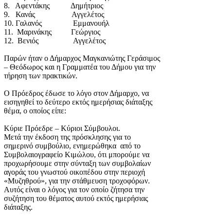
8. Αφεντάκης Δημήτριος
9. Κανάς Αγγελέτος
10. Γαλανός Εμμανουήλ
11. Μαρινάκης Γεώργιος
12. Βενιός Αγγελέτος
Παρών ήταν ο Δήμαρχος Μαγκανιώτης Γεράσιμος
– Θεόδωρος και η Γραμματέα του Δήμου για την
τήρηση των πρακτικών.
Ο Πρόεδρος έδωσε το λόγο στον Δήμαρχο, να
εισηγηθεί το δεύτερο εκτός ημερήσιας διάταξης
θέμα, ο οποίος είπε:
Κύριε Πρόεδρε – Κύριοι Σύμβουλοι.
Μετά την έκδοση της πρόσκλησης για το
σημερινό συμβούλιο, ενημερώθηκα από το
Συμβολαιογραφείο Κιμώλου, ότι μπορούμε να
προχωρήσουμε στην σύνταξη των συμβολαίων
αγοράς του γνωστού οικοπέδου στην περιοχή
«Μυζηθρού», για την στάθμευση τροχοφόρων.
Αυτός είναι ο λόγος για τον οποίο ζήτησα την
συζήτηση του θέματος αυτού εκτός ημερήσιας
διάταξης.