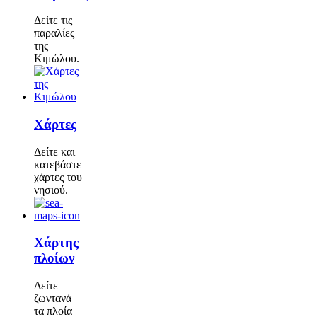
Δείτε τις
παραλίες
της
Κιμώλου.
Χάρτες
Δείτε και
κατεβάστε
χάρτες του
νησιού.
Χάρτης
πλοίων
Δείτε
ζωντανά
τα πλοία