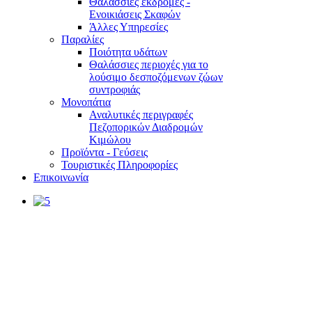
Θαλάσσιες εκδρομές -
Ενοικιάσεις Σκαφών
Άλλες Υπηρεσίες
Παραλίες
Ποιότητα υδάτων
Θαλάσσιες περιοχές για το
λούσιμο δεσποζόμενων ζώων
συντροφιάς
Μονοπάτια
Αναλυτικές περιγραφές
Πεζοπορικών Διαδρομών
Κιμώλου
Προϊόντα - Γεύσεις
Τουριστικές Πληροφορίες
Επικοινωνία