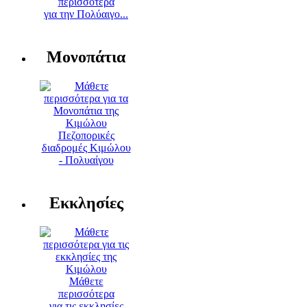
περισσότερα
για την Πολύαιγο...
Μονοπάτια
Πεζοπορικές
διαδρομές Κιμώλου
- Πολυαίγου
Εκκλησίες
Μάθετε
περισσότερα
για τις εκκλησίες