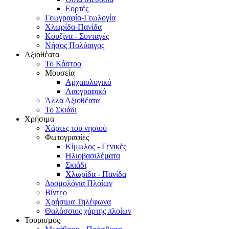
Εορτές
Γεωγραφία-Γεωλογία
Χλωρίδα-Πανίδα
Κουζίνα - Συνταγές
Νήσος Πολύαιγος
Αξιοθέατα
Το Κάστρο
Μουσεία
Αρχαιολογικό
Λαογραφικό
Άλλα Αξιοθέατα
Το Σκιάδι
Χρήσιμα
Χάρτες του νησιού
Φωτογραφίες
Κίμωλος - Γενικές
Ηλιοβασιλέματα
Σκιάδι
Χλωρίδα - Πανίδα
Δρομολόγια Πλοίων
Βίντεο
Χρήσιμα Τηλέφωνα
Θαλάσσιος χάρτης πλοίων
Τουρισμός