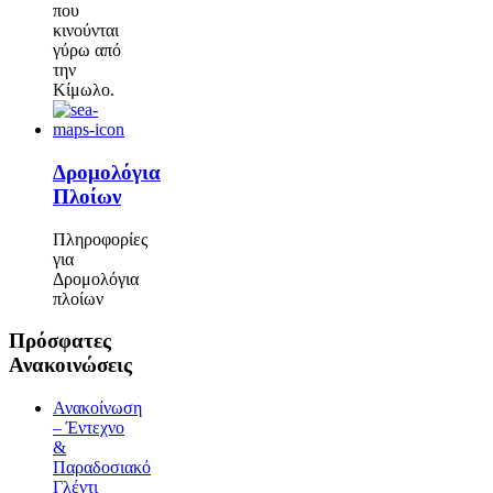
που
κινούνται
γύρω από
την
Κίμωλο.
Δρομολόγια
Πλοίων
Πληροφορίες
για
Δρομολόγια
πλοίων
Πρόσφατες
Ανακοινώσεις
Ανακοίνωση
– Έντεχνο
&
Παραδοσιακό
Γλέντι