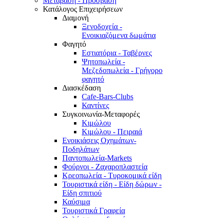
Μετάβαση - Πρόσβαση
Κατάλογος Επιχειρήσεων
Διαμονή
Ξενοδοχεία -
Ενοικιαζόμενα δωμάτια
Φαγητό
Εστιατόρια - Ταβέρνες
Ψητοπωλεία -
Μεζεδοπωλεία - Γρήγορο
φαγητό
Διασκέδαση
Cafe-Bars-Clubs
Καντίνες
Συγκοινωνία-Μεταφορές
Κιμώλου
Κιμώλου - Πειραιά
Ενοικιάσεις Οχημάτων-
Ποδηλάτων
Παντοπωλεία-Markets
Φούρνοι - Ζαχαροπλαστεία
Κρεοπωλεία - Τυροκομικά είδη
Τουριστικά είδη - Είδη δώρων -
Είδη σπιτιού
Καύσιμα
Τουριστικά Γραφεία