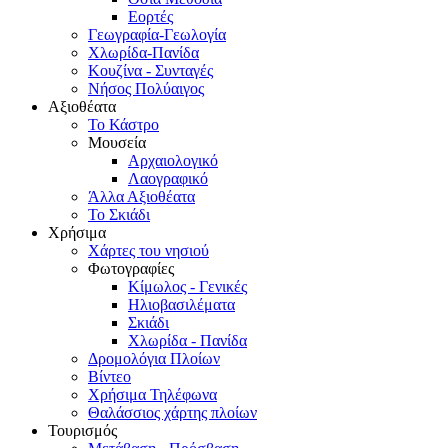
Εορτές
Γεωγραφία-Γεωλογία
Χλωρίδα-Πανίδα
Κουζίνα - Συνταγές
Νήσος Πολύαιγος
Αξιοθέατα
Το Κάστρο
Μουσεία
Αρχαιολογικό
Λαογραφικό
Άλλα Αξιοθέατα
Το Σκιάδι
Χρήσιμα
Χάρτες του νησιού
Φωτογραφίες
Κίμωλος - Γενικές
Ηλιοβασιλέματα
Σκιάδι
Χλωρίδα - Πανίδα
Δρομολόγια Πλοίων
Βίντεο
Χρήσιμα Τηλέφωνα
Θαλάσσιος χάρτης πλοίων
Τουρισμός