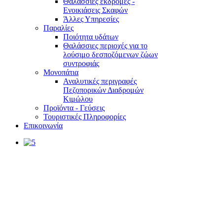
Θαλάσσιες εκδρομές -
Ενοικιάσεις Σκαφών
Άλλες Υπηρεσίες
Παραλίες
Ποιότητα υδάτων
Θαλάσσιες περιοχές για το
λούσιμο δεσποζόμενων ζώων
συντροφιάς
Μονοπάτια
Αναλυτικές περιγραφές
Πεζοπορικών Διαδρομών
Κιμώλου
Προϊόντα - Γεύσεις
Τουριστικές Πληροφορίες
Επικοινωνία