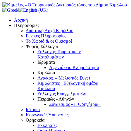
Αρχική
Πληροφορίες
Δημοτική Αρχή Κιμώλου
Γενικές Πληροφορίες
Το Xωριό & οι Οικισμοί
Φορείς-Σύλλογοι
Σύλλογος Τουριστικών
Καταλυμάτων
Ιδρύματα
Αφεντάκειο Κληροδότημα
Κιμώλου
Αγρ/κος. – Μελισ/κός Συνετ.
Κιμωλίστες - Εθελοντική ομάδα
Κιμώλου
Σύλλογος Επαγγελματιών
Πειραιώς - Αθηνών
Σύνδεσμος «Η Οδηγήτρια»
Ιστορία
Κοινωνικές Υπηρεσίες
Θρησκεία
Εκκλησίες
Οσία Μεθοδία