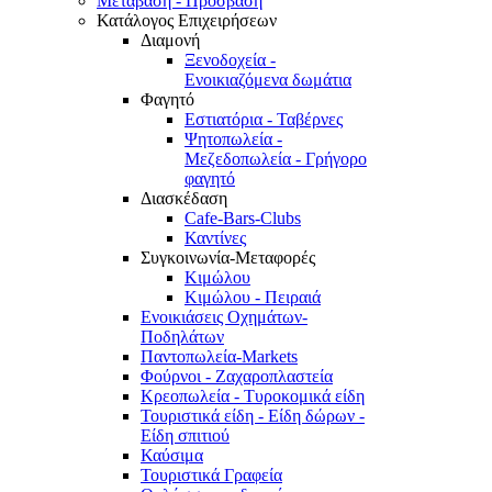
Μετάβαση - Πρόσβαση
Κατάλογος Επιχειρήσεων
Διαμονή
Ξενοδοχεία -
Ενοικιαζόμενα δωμάτια
Φαγητό
Εστιατόρια - Ταβέρνες
Ψητοπωλεία -
Μεζεδοπωλεία - Γρήγορο
φαγητό
Διασκέδαση
Cafe-Bars-Clubs
Καντίνες
Συγκοινωνία-Μεταφορές
Κιμώλου
Κιμώλου - Πειραιά
Ενοικιάσεις Οχημάτων-
Ποδηλάτων
Παντοπωλεία-Markets
Φούρνοι - Ζαχαροπλαστεία
Κρεοπωλεία - Τυροκομικά είδη
Τουριστικά είδη - Είδη δώρων -
Είδη σπιτιού
Καύσιμα
Τουριστικά Γραφεία