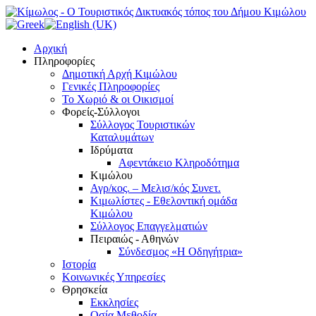
Αρχική
Πληροφορίες
Δημοτική Αρχή Κιμώλου
Γενικές Πληροφορίες
Το Xωριό & οι Οικισμοί
Φορείς-Σύλλογοι
Σύλλογος Τουριστικών
Καταλυμάτων
Ιδρύματα
Αφεντάκειο Κληροδότημα
Κιμώλου
Αγρ/κος. – Μελισ/κός Συνετ.
Κιμωλίστες - Εθελοντική ομάδα
Κιμώλου
Σύλλογος Επαγγελματιών
Πειραιώς - Αθηνών
Σύνδεσμος «Η Οδηγήτρια»
Ιστορία
Κοινωνικές Υπηρεσίες
Θρησκεία
Εκκλησίες
Οσία Μεθοδία