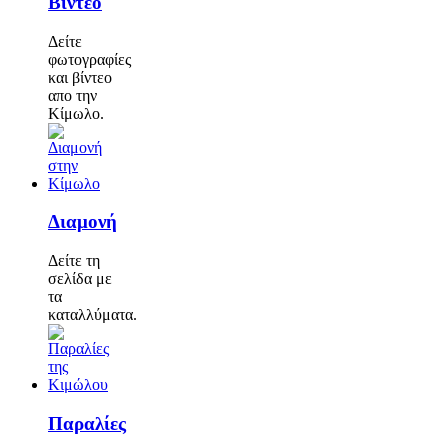
Βίντεο
Δείτε
φωτογραφίες
και βίντεο
απο την
Κίμωλο.
Διαμονή
Δείτε τη
σελίδα με
τα
καταλλύματα.
Παραλίες