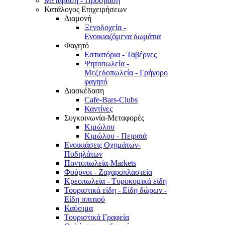
Μετάβαση - Πρόσβαση
Κατάλογος Επιχειρήσεων
Διαμονή
Ξενοδοχεία -
Ενοικιαζόμενα δωμάτια
Φαγητό
Εστιατόρια - Ταβέρνες
Ψητοπωλεία -
Μεζεδοπωλεία - Γρήγορο
φαγητό
Διασκέδαση
Cafe-Bars-Clubs
Καντίνες
Συγκοινωνία-Μεταφορές
Κιμώλου
Κιμώλου - Πειραιά
Ενοικιάσεις Οχημάτων-
Ποδηλάτων
Παντοπωλεία-Markets
Φούρνοι - Ζαχαροπλαστεία
Κρεοπωλεία - Τυροκομικά είδη
Τουριστικά είδη - Είδη δώρων -
Είδη σπιτιού
Καύσιμα
Τουριστικά Γραφεία