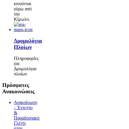
κινούνται
γύρω από
την
Κίμωλο.
Δρομολόγια
Πλοίων
Πληροφορίες
για
Δρομολόγια
πλοίων
Πρόσφατες
Ανακοινώσεις
Ανακοίνωση
– Έντεχνο
&
Παραδοσιακό
Γλέντι
στην