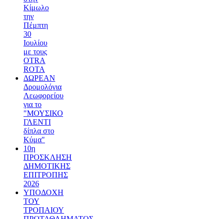
Κίμωλο
την
Πέμπτη
30
Ιουλίου
με τους
OTRA
ROTA
ΔΩΡΕΑΝ
Δρομολόγια
Λεωφορείου
για το
"ΜΟΥΣΙΚΟ
ΓΛΕΝΤΙ
δίπλα στο
Κύμα"
10η
ΠΡΟΣΚΛΗΣΗ
ΔΗΜΟΤΙΚΗΣ
ΕΠΙΤΡΟΠΗΣ
2026
ΥΠΟΔΟΧΗ
ΤΟΥ
ΤΡΟΠΑΙΟΥ
ΠΡΩΤΑΘΛΗΜΑΤΟΣ