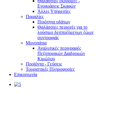
Θαλάσσιες εκδρομές -
Ενοικιάσεις Σκαφών
Άλλες Υπηρεσίες
Παραλίες
Ποιότητα υδάτων
Θαλάσσιες περιοχές για το
λούσιμο δεσποζόμενων ζώων
συντροφιάς
Μονοπάτια
Αναλυτικές περιγραφές
Πεζοπορικών Διαδρομών
Κιμώλου
Προϊόντα - Γεύσεις
Τουριστικές Πληροφορίες
Επικοινωνία