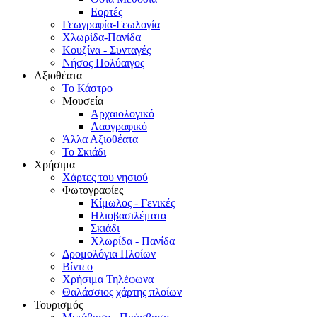
Εορτές
Γεωγραφία-Γεωλογία
Χλωρίδα-Πανίδα
Κουζίνα - Συνταγές
Νήσος Πολύαιγος
Αξιοθέατα
Το Κάστρο
Μουσεία
Αρχαιολογικό
Λαογραφικό
Άλλα Αξιοθέατα
Το Σκιάδι
Χρήσιμα
Χάρτες του νησιού
Φωτογραφίες
Κίμωλος - Γενικές
Ηλιοβασιλέματα
Σκιάδι
Χλωρίδα - Πανίδα
Δρομολόγια Πλοίων
Βίντεο
Χρήσιμα Τηλέφωνα
Θαλάσσιος χάρτης πλοίων
Τουρισμός