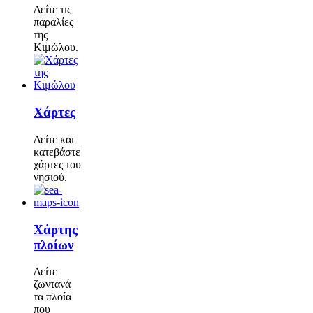
Δείτε τις
παραλίες
της
Κιμώλου.
Χάρτες
Δείτε και
κατεβάστε
χάρτες του
νησιού.
Χάρτης
πλοίων
Δείτε
ζωντανά
τα πλοία
που