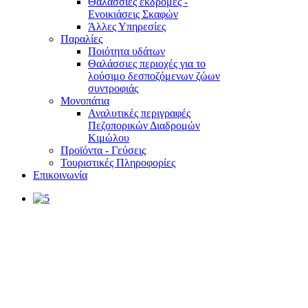
Θαλάσσιες εκδρομές -
Ενοικιάσεις Σκαφών
Άλλες Υπηρεσίες
Παραλίες
Ποιότητα υδάτων
Θαλάσσιες περιοχές για το
λούσιμο δεσποζόμενων ζώων
συντροφιάς
Μονοπάτια
Αναλυτικές περιγραφές
Πεζοπορικών Διαδρομών
Κιμώλου
Προϊόντα - Γεύσεις
Τουριστικές Πληροφορίες
Επικοινωνία