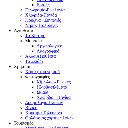
Εορτές
Γεωγραφία-Γεωλογία
Χλωρίδα-Πανίδα
Κουζίνα - Συνταγές
Νήσος Πολύαιγος
Αξιοθέατα
Το Κάστρο
Μουσεία
Αρχαιολογικό
Λαογραφικό
Άλλα Αξιοθέατα
Το Σκιάδι
Χρήσιμα
Χάρτες του νησιού
Φωτογραφίες
Κίμωλος - Γενικές
Ηλιοβασιλέματα
Σκιάδι
Χλωρίδα - Πανίδα
Δρομολόγια Πλοίων
Βίντεο
Χρήσιμα Τηλέφωνα
Θαλάσσιος χάρτης πλοίων
Τουρισμός