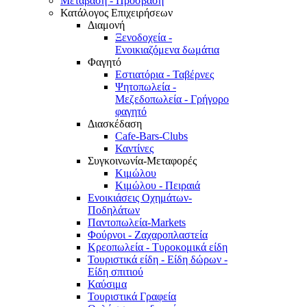
Μετάβαση - Πρόσβαση
Κατάλογος Επιχειρήσεων
Διαμονή
Ξενοδοχεία -
Ενοικιαζόμενα δωμάτια
Φαγητό
Εστιατόρια - Ταβέρνες
Ψητοπωλεία -
Μεζεδοπωλεία - Γρήγορο
φαγητό
Διασκέδαση
Cafe-Bars-Clubs
Καντίνες
Συγκοινωνία-Μεταφορές
Κιμώλου
Κιμώλου - Πειραιά
Ενοικιάσεις Οχημάτων-
Ποδηλάτων
Παντοπωλεία-Markets
Φούρνοι - Ζαχαροπλαστεία
Κρεοπωλεία - Τυροκομικά είδη
Τουριστικά είδη - Είδη δώρων -
Είδη σπιτιού
Καύσιμα
Τουριστικά Γραφεία