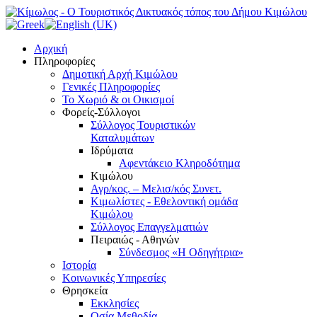
Αρχική
Πληροφορίες
Δημοτική Αρχή Κιμώλου
Γενικές Πληροφορίες
Το Xωριό & οι Οικισμοί
Φορείς-Σύλλογοι
Σύλλογος Τουριστικών
Καταλυμάτων
Ιδρύματα
Αφεντάκειο Κληροδότημα
Κιμώλου
Αγρ/κος. – Μελισ/κός Συνετ.
Κιμωλίστες - Εθελοντική ομάδα
Κιμώλου
Σύλλογος Επαγγελματιών
Πειραιώς - Αθηνών
Σύνδεσμος «Η Οδηγήτρια»
Ιστορία
Κοινωνικές Υπηρεσίες
Θρησκεία
Εκκλησίες
Οσία Μεθοδία