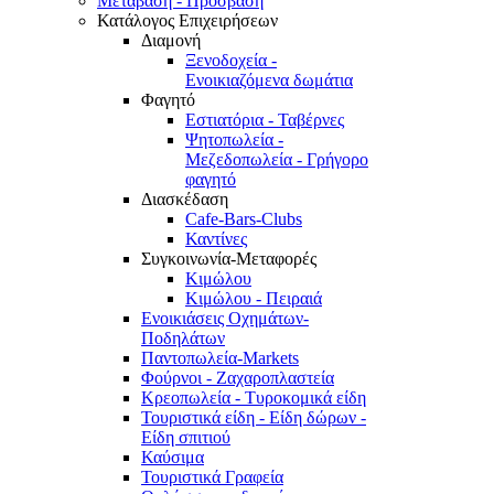
Μετάβαση - Πρόσβαση
Κατάλογος Επιχειρήσεων
Διαμονή
Ξενοδοχεία -
Ενοικιαζόμενα δωμάτια
Φαγητό
Εστιατόρια - Ταβέρνες
Ψητοπωλεία -
Μεζεδοπωλεία - Γρήγορο
φαγητό
Διασκέδαση
Cafe-Bars-Clubs
Καντίνες
Συγκοινωνία-Μεταφορές
Κιμώλου
Κιμώλου - Πειραιά
Ενοικιάσεις Οχημάτων-
Ποδηλάτων
Παντοπωλεία-Markets
Φούρνοι - Ζαχαροπλαστεία
Κρεοπωλεία - Τυροκομικά είδη
Τουριστικά είδη - Είδη δώρων -
Είδη σπιτιού
Καύσιμα
Τουριστικά Γραφεία