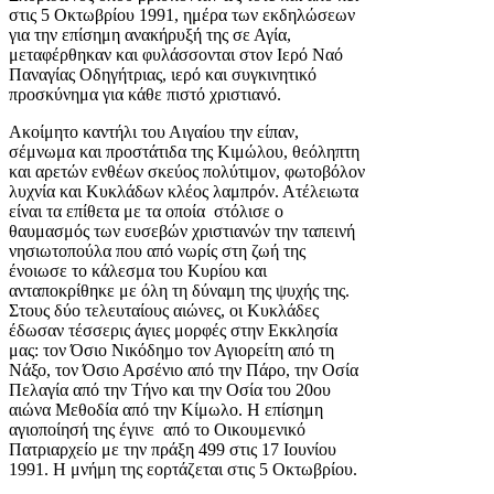
στις 5 Οκτωβρίου 1991, ημέρα των εκδηλώσεων
για την επίσημη ανακήρυξή της σε Αγία,
μεταφέρθηκαν και φυλάσσονται στον Ιερό Ναό
Παναγίας Οδηγήτριας, ιερό και συγκινητικό
προσκύνημα για κάθε πιστό χριστιανό.
Ακοίμητο καντήλι του Αιγαίου την είπαν,
σέμνωμα και προστάτιδα της Κιμώλου, θεόληπτη
και αρετών ενθέων σκεύος πολύτιμον, φωτοβόλον
λυχνία και Κυκλάδων κλέος λαμπρόν. Ατέλειωτα
είναι τα επίθετα με τα οποία στόλισε ο
θαυμασμός των ευσεβών χριστιανών την ταπεινή
νησιωτοπούλα που από νωρίς στη ζωή της
ένοιωσε το κάλεσμα του Κυρίου και
ανταποκρίθηκε με όλη τη δύναμη της ψυχής της.
Στους δύο τελευταίους αιώνες, οι Κυκλάδες
έδωσαν τέσσερις άγιες μορφές στην Εκκλησία
μας: τον Όσιο Νικόδημο τον Αγιορείτη από τη
Νάξο, τον Όσιο Αρσένιο από την Πάρο, την Οσία
Πελαγία από την Τήνο και την Οσία του 20ου
αιώνα Μεθοδία από την Κίμωλο. Η επίσημη
αγιοποίησή της έγινε από το Οικουμενικό
Πατριαρχείο με την πράξη 499 στις 17 Ιουνίου
1991. Η μνήμη της εορτάζεται στις 5 Οκτωβρίου.