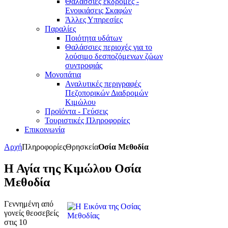
Θαλάσσιες εκδρομές -
Ενοικιάσεις Σκαφών
Άλλες Υπηρεσίες
Παραλίες
Ποιότητα υδάτων
Θαλάσσιες περιοχές για το
λούσιμο δεσποζόμενων ζώων
συντροφιάς
Μονοπάτια
Αναλυτικές περιγραφές
Πεζοπορικών Διαδρομών
Κιμώλου
Προϊόντα - Γεύσεις
Τουριστικές Πληροφορίες
Επικοινωνία
Αρχή
Πληροφορίες
Θρησκεία
Οσία Μεθοδία
Η Αγία της Κιμώλου Οσία
Μεθοδία
Γεννημένη από
γονείς θεοσεβείς
στις 10