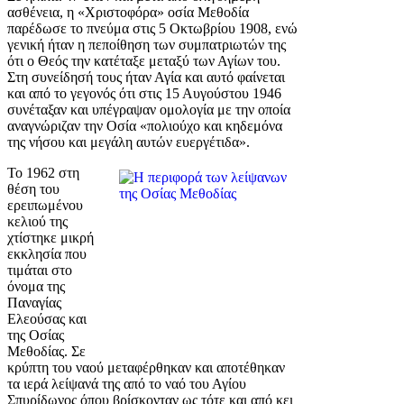
ασθένεια, η «Χριστοφόρα» οσία Μεθοδία
παρέδωσε το πνεύμα στις 5 Οκτωβρίου 1908, ενώ
γενική ήταν η πεποίθηση των συμπατριωτών της
ότι ο Θεός την κατέταξε μεταξύ των Αγίων του.
Στη συνείδησή τους ήταν Αγία και αυτό φαίνεται
και από το γεγονός ότι στις 15 Αυγούστου 1946
συνέταξαν και υπέγραψαν ομολογία με την οποία
αναγνώριζαν την Οσία «πολιούχο και κηδεμόνα
της νήσου και μεγάλη αυτών ευεργέτιδα».
Το 1962 στη
θέση του
ερειπωμένου
κελιού της
χτίστηκε μικρή
εκκλησία που
τιμάται στο
όνομα της
Παναγίας
Ελεούσας και
της Οσίας
Μεθοδίας. Σε
κρύπτη του ναού μεταφέρθηκαν και αποτέθηκαν
τα ιερά λείψανά της από το ναό του Αγίου
Σπυρίδωνος όπου βρίσκονταν ως τότε και από κει