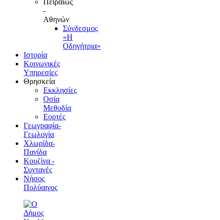
Πειραιώς
-
Αθηνών
Σύνδεσμος
«Η
Οδηγήτρια»
Ιστορία
Κοινωνικές
Υπηρεσίες
Θρησκεία
Εκκλησίες
Οσία
Μεθοδία
Εορτές
Γεωγραφία-
Γεωλογία
Χλωρίδα-
Πανίδα
Κουζίνα -
Συνταγές
Νήσος
Πολύαιγος