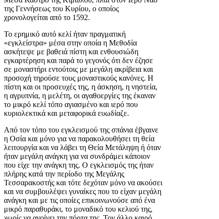
της Γεννήσεως του Κυρίου, ο οποίος
χρονολογείται από το 1592.
Το ερημικό αυτό κελί ήταν πραγματική
«εγκλείστρα» μέσα στην οποία η Μεθοδία
ασκήτεψε με βαθειά πίστη και ενθουσιώδη
εγκαρτέρηση και παρά το γεγονός ότι δεν έζησε
σε μοναστήρι εντούτοις με μεγάλη ακρίβεια και
προσοχή τηρούσε τους μοναστικούς κανόνες. Η
πίστη και οι προσευχές της, η άσκηση, η νηστεία,
η αγρυπνία, η μελέτη, οι αγαθοεργίες της έκαναν
το μικρό κελί τόπο αγιασμένο και ιερό που
κυριολεκτικά και μεταφορικά ευωδίαζε.
Από τον τόπο του εγκλεισμού της σπάνια έβγαινε
η Οσία και μόνο για να παρακολουθήσει τη θεία
λειτουργία και να λάβει τη Θεία Μετάληψη ή όταν
ήταν μεγάλη ανάγκη για να συνδράμει κάποιον
που είχε την ανάγκη της. Ο εγκλεισμός της ήταν
πλήρης κατά την περίοδο της Μεγάλης
Τεσσαρακοστής και τότε δεχόταν μόνο να ακούσει
και να συμβουλέψει γυναίκες που το είχαν μεγάλη
ανάγκη και με τις οποίες επικοινωνούσε από ένα
μικρό παραθυράκι, το μοναδικό του κελιού της,
χωρίς να ανοίγει την πόρτα της. Τον άλλο καιρό