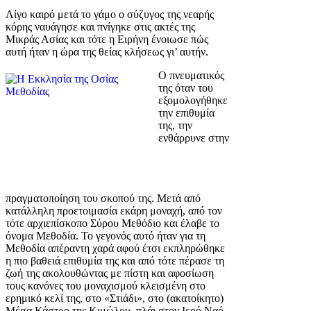
Λίγο καιρό μετά το γάμο ο σύζυγος της νεαρής
κόρης ναυάγησε και πνίγηκε στις ακτές της
Μικράς Ασίας και τότε η Ειρήνη ένοιωσε πώς
αυτή ήταν η ώρα της θείας κλήσεως γι’ αυτήν.
Ο πνευματικός
της όταν του
εξομολογήθηκε
την επιθυμία
της, την
ενθάρρυνε στην
πραγματοποίηση του σκοπού της. Μετά από
κατάλληλη προετοιμασία εκάρη μοναχή, από τον
τότε αρχιεπίσκοπο Σύρου Μεθόδιο και έλαβε το
όνομα Μεθοδία. Το γεγονός αυτό ήταν για τη
Μεθοδία απέραντη χαρά αφού έτσι εκπληρώθηκε
η πιο βαθειά επιθυμία της και από τότε πέρασε τη
ζωή της ακολουθώντας με πίστη και αφοσίωση
τους κανόνες του μοναχισμού κλεισμένη στο
ερημικό κελί της, στο «Στιάδι», στο (ακατοίκητο)
Μέσα Κάστρο της Κιμώλου, πλάι στον Ιερό Ναό