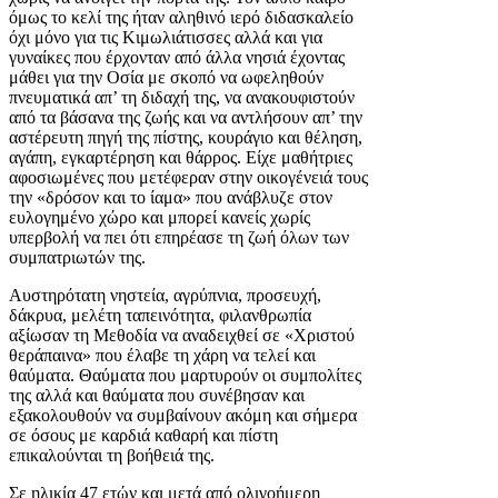
όμως το κελί της ήταν αληθινό ιερό διδασκαλείο
όχι μόνο για τις Κιμωλιάτισσες αλλά και για
γυναίκες που έρχονταν από άλλα νησιά έχοντας
μάθει για την Οσία με σκοπό να ωφεληθούν
πνευματικά απ’ τη διδαχή της, να ανακουφιστούν
από τα βάσανα της ζωής και να αντλήσουν απ’ την
αστέρευτη πηγή της πίστης, κουράγιο και θέληση,
αγάπη, εγκαρτέρηση και θάρρος. Είχε μαθήτριες
αφοσιωμένες που μετέφεραν στην οικογένειά τους
την «δρόσον και το ίαμα» που ανάβλυζε στον
ευλογημένο χώρο και μπορεί κανείς χωρίς
υπερβολή να πει ότι επηρέασε τη ζωή όλων των
συμπατριωτών της.
Αυστηρότατη νηστεία, αγρύπνια, προσευχή,
δάκρυα, μελέτη ταπεινότητα, φιλανθρωπία
αξίωσαν τη Μεθοδία να αναδειχθεί σε «Χριστού
θεράπαινα» που έλαβε τη χάρη να τελεί και
θαύματα. Θαύματα που μαρτυρούν οι συμπολίτες
της αλλά και θαύματα που συνέβησαν και
εξακολουθούν να συμβαίνουν ακόμη και σήμερα
σε όσους με καρδιά καθαρή και πίστη
επικαλούνται τη βοήθειά της.
Σε ηλικία 47 ετών και μετά από ολιγοήμερη