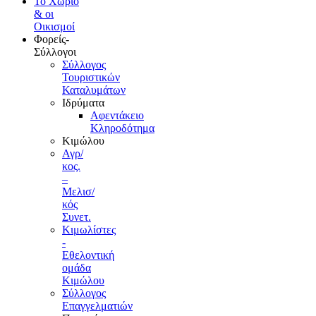
Το Xωριό
& οι
Οικισμοί
Φορείς-
Σύλλογοι
Σύλλογος
Τουριστικών
Καταλυμάτων
Ιδρύματα
Αφεντάκειο
Κληροδότημα
Κιμώλου
Αγρ/
κος.
–
Μελισ/
κός
Συνετ.
Κιμωλίστες
-
Εθελοντική
ομάδα
Κιμώλου
Σύλλογος
Επαγγελματιών