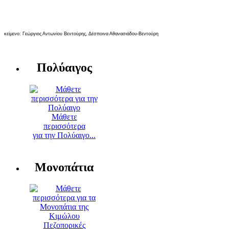
κείμενο: Γεώργιος Αντωνίου Βεντούρης, Δέσποινα Αθανασιάδου-Βεντούρη
Πολύαιγος
Μάθετε
περισσότερα
για την Πολύαιγο...
Μονοπάτια
Πεζοπορικές