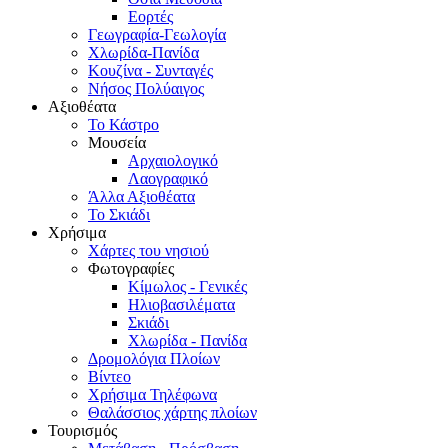
Εορτές
Γεωγραφία-Γεωλογία
Χλωρίδα-Πανίδα
Κουζίνα - Συνταγές
Νήσος Πολύαιγος
Αξιοθέατα
Το Κάστρο
Μουσεία
Αρχαιολογικό
Λαογραφικό
Άλλα Αξιοθέατα
Το Σκιάδι
Χρήσιμα
Χάρτες του νησιού
Φωτογραφίες
Κίμωλος - Γενικές
Ηλιοβασιλέματα
Σκιάδι
Χλωρίδα - Πανίδα
Δρομολόγια Πλοίων
Βίντεο
Χρήσιμα Τηλέφωνα
Θαλάσσιος χάρτης πλοίων
Τουρισμός