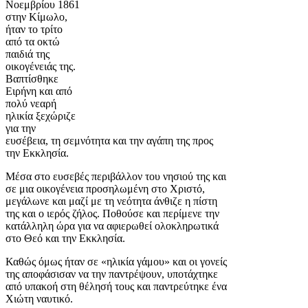
Νοεμβρίου 1861
στην Κίμωλο,
ήταν το τρίτο
από τα οκτώ
παιδιά της
οικογένειάς της.
Βαπτίσθηκε
Ειρήνη και από
πολύ νεαρή
ηλικία ξεχώριζε
για την
ευσέβεια, τη σεμνότητα και την αγάπη της προς
την Εκκλησία.
Μέσα στο ευσεβές περιβάλλον του νησιού της και
σε μια οικογένεια προσηλωμένη στο Χριστό,
μεγάλωνε και μαζί με τη νεότητα άνθιζε η πίστη
της και ο ιερός ζήλος. Ποθούσε και περίμενε την
κατάλληλη ώρα για να αφιερωθεί ολοκληρωτικά
στο Θεό και την Εκκλησία.
Καθώς όμως ήταν σε «ηλικία γάμου» και οι γονείς
της αποφάσισαν να την παντρέψουν, υποτάχτηκε
από υπακοή στη θέλησή τους και παντρεύτηκε ένα
Χιώτη ναυτικό.