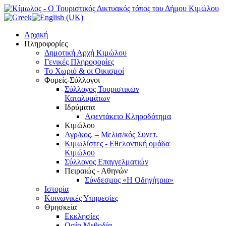
Αρχική
Πληροφορίες
Δημοτική Αρχή Κιμώλου
Γενικές Πληροφορίες
Το Xωριό & οι Οικισμοί
Φορείς-Σύλλογοι
Σύλλογος Τουριστικών
Καταλυμάτων
Ιδρύματα
Αφεντάκειο Κληροδότημα
Κιμώλου
Αγρ/κος. – Μελισ/κός Συνετ.
Κιμωλίστες - Εθελοντική ομάδα
Κιμώλου
Σύλλογος Επαγγελματιών
Πειραιώς - Αθηνών
Σύνδεσμος «Η Οδηγήτρια»
Ιστορία
Κοινωνικές Υπηρεσίες
Θρησκεία
Εκκλησίες
Οσία Μεθοδία