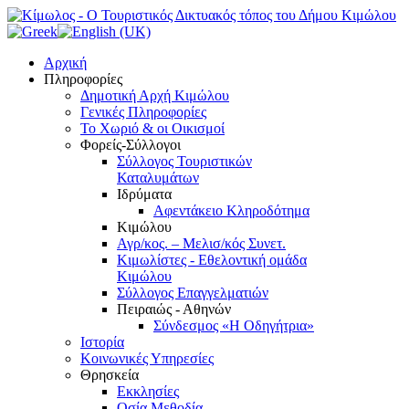
Αρχική
Πληροφορίες
Δημοτική Αρχή Κιμώλου
Γενικές Πληροφορίες
Το Xωριό & οι Οικισμοί
Φορείς-Σύλλογοι
Σύλλογος Τουριστικών
Καταλυμάτων
Ιδρύματα
Αφεντάκειο Κληροδότημα
Κιμώλου
Αγρ/κος. – Μελισ/κός Συνετ.
Κιμωλίστες - Εθελοντική ομάδα
Κιμώλου
Σύλλογος Επαγγελματιών
Πειραιώς - Αθηνών
Σύνδεσμος «Η Οδηγήτρια»
Ιστορία
Κοινωνικές Υπηρεσίες
Θρησκεία
Εκκλησίες
Οσία Μεθοδία