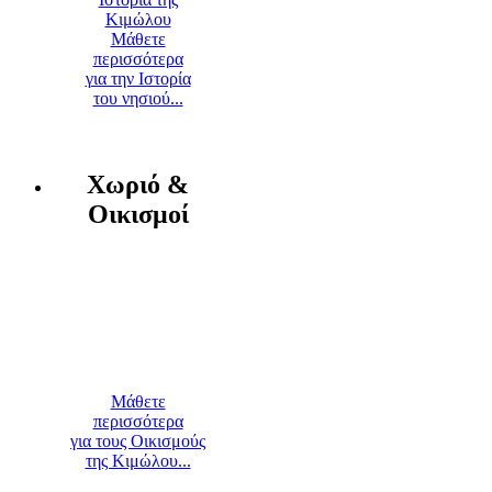
Μάθετε
περισσότερα
για την Ιστορία
του νησιού...
Χωριό &
Οικισμοί
Μάθετε
περισσότερα
για τους Οικισμούς
της Κιμώλου...