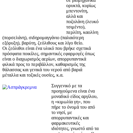
σε βιομηχανικά
ορυκτά, κυρίως
μπεντονίτη,
αλλά και
ποζολάνη (λευκό
τσιμέντο),
περλίτη, καολίνη
(πορσελάνη), σιδηρομαγγάνιο (παλαιότερη
εξόρυξη), βαρύτη, ζεόλιθους και λίγο θείο.
Οι ζεόλιθοι είναι ένα υλικό που βρήκε σχετικά
πρόσφατα ποικίλες, σημαντικές εφαρμογές όπως
είναι ο διαχωρισμός αερίων, απορρυπαντικά
φιλικά προς το περιβάλλον, καθαρισμός της
θάλασσας και γενικά του νερού από βαριά
μέταλλα και τοξικές ουσίες, κ.α.
Συγγενικό με τα
προηγούμενα είναι ένα
μοναδικό είδος αργίλου,
η «κιμωλία γη», που
πήρε το όνομά του από
το νησί, με
απορρυπαντικές και
φαρμακευτικές
ιδιότητες, γνωστό από τα