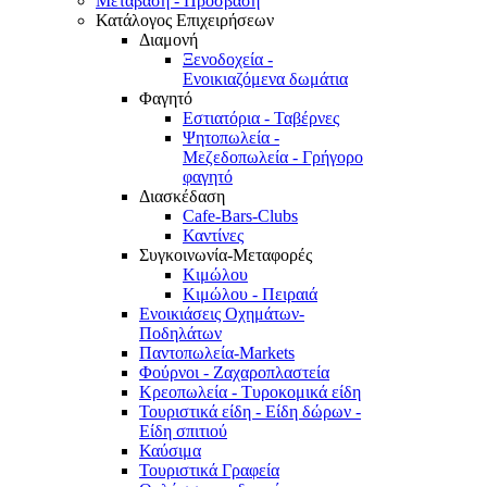
Μετάβαση - Πρόσβαση
Κατάλογος Επιχειρήσεων
Διαμονή
Ξενοδοχεία -
Ενοικιαζόμενα δωμάτια
Φαγητό
Εστιατόρια - Ταβέρνες
Ψητοπωλεία -
Μεζεδοπωλεία - Γρήγορο
φαγητό
Διασκέδαση
Cafe-Bars-Clubs
Καντίνες
Συγκοινωνία-Μεταφορές
Κιμώλου
Κιμώλου - Πειραιά
Ενοικιάσεις Οχημάτων-
Ποδηλάτων
Παντοπωλεία-Markets
Φούρνοι - Ζαχαροπλαστεία
Κρεοπωλεία - Τυροκομικά είδη
Τουριστικά είδη - Είδη δώρων -
Είδη σπιτιού
Καύσιμα
Τουριστικά Γραφεία