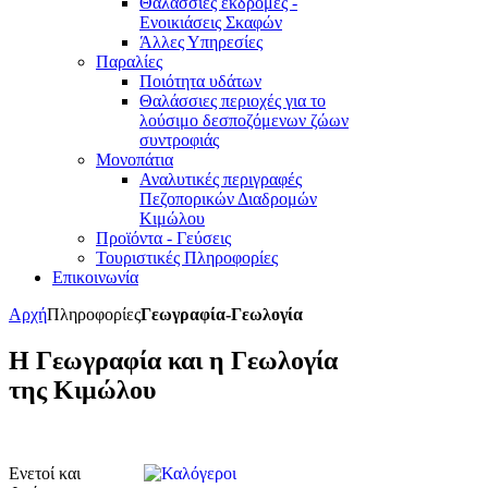
Θαλάσσιες εκδρομές -
Ενοικιάσεις Σκαφών
Άλλες Υπηρεσίες
Παραλίες
Ποιότητα υδάτων
Θαλάσσιες περιοχές για το
λούσιμο δεσποζόμενων ζώων
συντροφιάς
Μονοπάτια
Αναλυτικές περιγραφές
Πεζοπορικών Διαδρομών
Κιμώλου
Προϊόντα - Γεύσεις
Τουριστικές Πληροφορίες
Επικοινωνία
Αρχή
Πληροφορίες
Γεωγραφία-Γεωλογία
Η Γεωγραφία και η Γεωλογία
της Κιμώλου
Ενετοί και