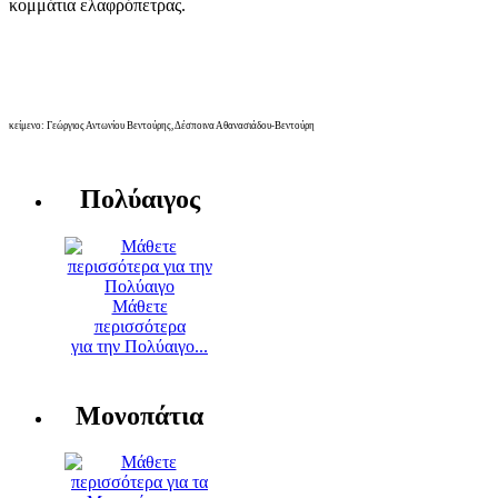
κομμάτια ελαφρόπετρας.
κείμενο: Γεώργιος Αντωνίου Βεντούρης, Δέσποινα Αθανασιάδου-Βεντούρη
Πολύαιγος
Μάθετε
περισσότερα
για την Πολύαιγο...
Μονοπάτια