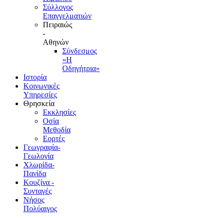
Σύλλογος
Επαγγελματιών
Πειραιώς
-
Αθηνών
Σύνδεσμος
«Η
Οδηγήτρια»
Ιστορία
Κοινωνικές
Υπηρεσίες
Θρησκεία
Εκκλησίες
Οσία
Μεθοδία
Εορτές
Γεωγραφία-
Γεωλογία
Χλωρίδα-
Πανίδα
Κουζίνα -
Συνταγές
Νήσος
Πολύαιγος