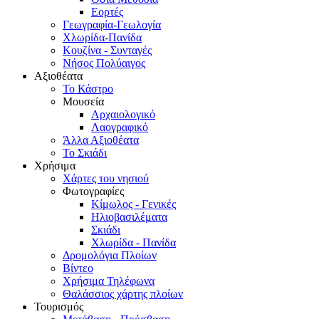
Εορτές
Γεωγραφία-Γεωλογία
Χλωρίδα-Πανίδα
Κουζίνα - Συνταγές
Νήσος Πολύαιγος
Αξιοθέατα
Το Κάστρο
Μουσεία
Αρχαιολογικό
Λαογραφικό
Άλλα Αξιοθέατα
Το Σκιάδι
Χρήσιμα
Χάρτες του νησιού
Φωτογραφίες
Κίμωλος - Γενικές
Ηλιοβασιλέματα
Σκιάδι
Χλωρίδα - Πανίδα
Δρομολόγια Πλοίων
Βίντεο
Χρήσιμα Τηλέφωνα
Θαλάσσιος χάρτης πλοίων
Τουρισμός