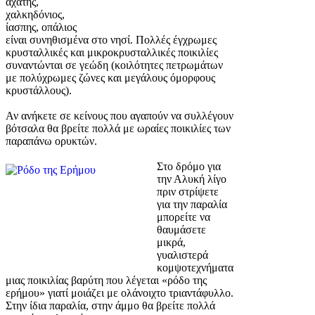
αχάτης,
χαλκηδόνιος,
ίασπης, οπάλιος
είναι συνηθισμένα στο νησί. Πολλές έγχρωμες
κρυσταλλικές και μικροκρυσταλλικές ποικιλίες
συναντώνται σε γεώδη (κοιλότητες πετρωμάτων
με πολύχρωμες ζώνες και μεγάλους όμορφους
κρυστάλλους).
Αν ανήκετε σε κείνους που αγαπούν να συλλέγουν
βότσαλα θα βρείτε πολλά με ωραίες ποικιλίες των
παραπάνω ορυκτών.
Στο δρόμο για
την Αλυκή λίγο
πριν στρίψετε
για την παραλία
μπορείτε να
θαυμάσετε
μικρά,
γυαλιστερά
κομψοτεχνήματα
μιας ποικιλίας βαρύτη που λέγεται «ρόδο της
ερήμου» γιατί μοιάζει με ολάνοιχτο τριαντάφυλλο.
Στην ίδια παραλία, στην άμμο θα βρείτε πολλά