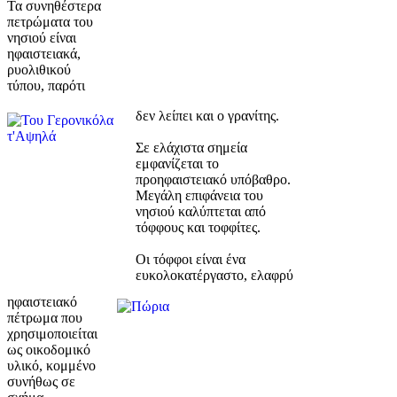
Τα συνηθέστερα
πετρώματα του
νησιού είναι
ηφαιστειακά,
ρυολιθικού
τύπου, παρότι
δεν λείπει και ο γρανίτης.
Σε ελάχιστα σημεία
εμφανίζεται το
προηφαιστειακό υπόβαθρο.
Μεγάλη επιφάνεια του
νησιού καλύπτεται από
τόφφους και τοφφίτες.
Οι τόφφοι είναι ένα
ευκολοκατέργαστο, ελαφρύ
ηφαιστειακό
πέτρωμα που
χρησιμοποιείται
ως οικοδομικό
υλικό, κομμένο
συνήθως σε