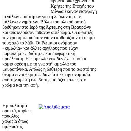
προϊστορικά χρόνια. Οι
Κρήτες της Εποχής του
Μίνωα έκαναν εισαγωγή
μεγάλων ποσοτήτων για τη λεύκανση των
μάλλινων νημάτων. Βόλοι του υλικού αυτού
βρέθηκαν στο Ιερό της Άρτεμης στη Βραυρώνα
και αποτελούσαν πιθανόν αφιέρωμα. Οι αθλητές
την χρησιμοποιούσαν για να καθαρίζουν το σώμα
τους από το λάδι. Οι Ρωμαίοι ονόμασαν
«κιμωλία» και άλλες αργίλους που είχαν
παραπλήσιες ιδιότητες και διαφορετική
προέλευση. Η «κιμωλία γη» δεν έχει φυσικά
καμιά σχέση με τη γνωστή κιμωλία του
μαυροπίνακα. Απλώς η δεύτερη που το σωστό της
όνομα είναι «κρητίς» δανείστηκε την ονομασία
από την πρώτη επειδή της μοιάζει κάπως στο
χρώμα και την αφή.
Ημιπολύτιμα
ορυκτά, κυρίως
ποικιλίες
χαλαζία όπως
αμέθυστος,