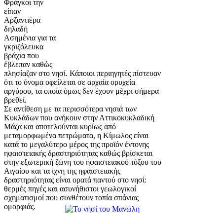
Φράγκοι την
είπαν
Αρζαντιέρα
δηλαδή
Ασημένια για τα
γκριζόλευκα
βράχια που
έβλεπαν καθώς
πλησίαζαν στο νησί. Κάποιοι περιηγητές πίστευαν
ότι το όνομα οφείλεται σε αρχαία ορυχεία
αργύρου, τα οποία όμως δεν έχουν μέχρι σήμερα
βρεθεί.
Σε αντίθεση με τα περισσότερα νησιά των
Κυκλάδων που ανήκουν στην Αττικοκυκλαδική
Μάζα και αποτελούνται κυρίως από
μεταμορφωμένα πετρώματα, η Κίμωλος είναι
κατά το μεγαλύτερο μέρος της προϊόν έντονης
ηφαιστειακής δραστηριότητας καθώς βρίσκεται
στην εξωτερική ζώνη του ηφαιστειακού τόξου του
Αιγαίου και τα ίχνη της ηφαιστειακής
δραστηριότητας είναι ορατά παντού στο νησί:
θερμές πηγές και ασυνήθιστοι γεωλογικοί
σχηματισμοί που συνθέτουν τοπία σπάνιας
ομορφιάς.