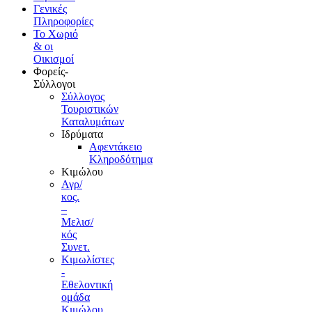
Γενικές
Πληροφορίες
Το Xωριό
& οι
Οικισμοί
Φορείς-
Σύλλογοι
Σύλλογος
Τουριστικών
Καταλυμάτων
Ιδρύματα
Αφεντάκειο
Κληροδότημα
Κιμώλου
Αγρ/
κος.
–
Μελισ/
κός
Συνετ.
Κιμωλίστες
-
Εθελοντική
ομάδα
Κιμώλου