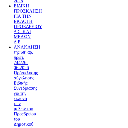
2026
ΕΙΔΙΚΗ
ΠΡΟΣΚΛΗΣΗ
ΓΙΑ ΤΗΝ
ΕΚΛΟΓΗ
ΠΡΟΕΔΡΕΙΟΥ
Δ.Σ. ΚΑΙ
ΜΕΛΩΝ
Δ.Ε.
ΑΝΑΚΛΗΣΗ
της υπ’ αρ.
πρωτ.
744/26-
06-2026
Πρόσκλησης
σύγκλησης
Ειδικής
Συνεδρίασης
για την
εκλογή
των
μελών του
Προεδρείου
του
Δημοτικού