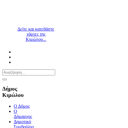
Δείτε και κατεβάστε
χάρτες της
Κιμώλου...
Δήμος
Κιμώλου
Ο Δήμος
Ο
Δήμαρχος
Δημοτικό
Συμβούλιο