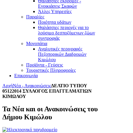
Θαλάσσιες εκδρομές -
Ενοικιάσεις Σκαφών
Άλλες Υπηρεσίες
Παραλίες
Ποιότητα υδάτων
Θαλάσσιες περιοχές για το
λούσιμο δεσποζόμενων ζώων
συντροφιάς
Μονοπάτια
Αναλυτικές περιγραφές
Πεζοπορικών Διαδρομών
Κιμώλου
Προϊόντα - Γεύσεις
Τουριστικές Πληροφορίες
Επικοινωνία
Αρχή
Νέα - Ανακοινώσεις
ΔΕΛΤΙΟ ΤΥΠΟΥ
05122014 ΣΥΛΛΟΓΟΣ ΕΠΑΓΓΕΛΜΑΤΙΩΝ
ΚΙΜΩΛΟΥ
Τα Νέα και οι Ανακοινώσεις του
Δήμου Κιμώλου