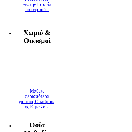
για την Ιστορία
του νησιού...
Χωριό &
Οικισμοί
Μάθετε
περισσότερα
για τους Οικισμούς
της Κιμώλου...
Οσία