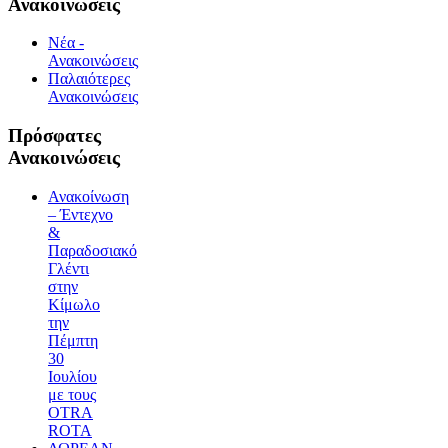
Ανακοινώσεις
Νέα -
Ανακοινώσεις
Παλαιότερες
Ανακοινώσεις
Πρόσφατες
Ανακοινώσεις
Ανακοίνωση
– Έντεχνο
&
Παραδοσιακό
Γλέντι
στην
Κίμωλο
την
Πέμπτη
30
Ιουλίου
με τους
OTRA
ROTA