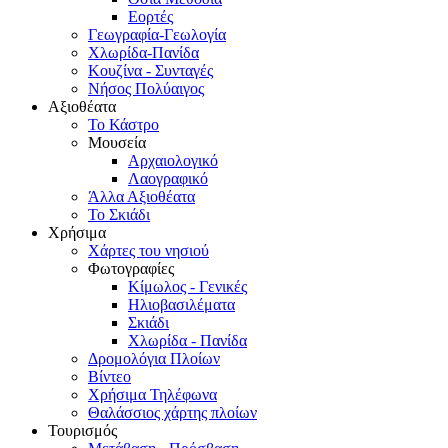
Εορτές
Γεωγραφία-Γεωλογία
Χλωρίδα-Πανίδα
Κουζίνα - Συνταγές
Νήσος Πολύαιγος
Αξιοθέατα
Το Κάστρο
Μουσεία
Αρχαιολογικό
Λαογραφικό
Άλλα Αξιοθέατα
Το Σκιάδι
Χρήσιμα
Χάρτες του νησιού
Φωτογραφίες
Κίμωλος - Γενικές
Ηλιοβασιλέματα
Σκιάδι
Χλωρίδα - Πανίδα
Δρομολόγια Πλοίων
Βίντεο
Χρήσιμα Τηλέφωνα
Θαλάσσιος χάρτης πλοίων
Τουρισμός