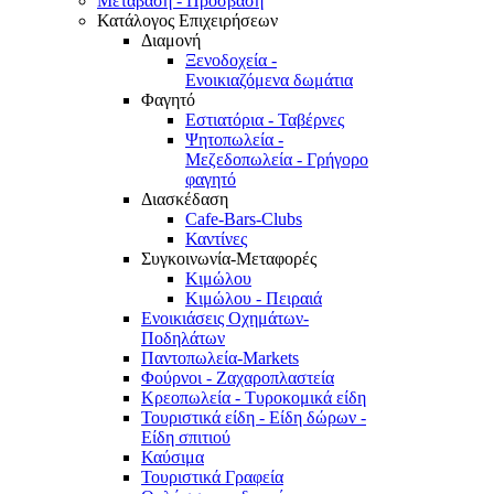
Μετάβαση - Πρόσβαση
Κατάλογος Επιχειρήσεων
Διαμονή
Ξενοδοχεία -
Ενοικιαζόμενα δωμάτια
Φαγητό
Εστιατόρια - Ταβέρνες
Ψητοπωλεία -
Μεζεδοπωλεία - Γρήγορο
φαγητό
Διασκέδαση
Cafe-Bars-Clubs
Καντίνες
Συγκοινωνία-Μεταφορές
Κιμώλου
Κιμώλου - Πειραιά
Ενοικιάσεις Οχημάτων-
Ποδηλάτων
Παντοπωλεία-Markets
Φούρνοι - Ζαχαροπλαστεία
Κρεοπωλεία - Τυροκομικά είδη
Τουριστικά είδη - Είδη δώρων -
Είδη σπιτιού
Καύσιμα
Τουριστικά Γραφεία