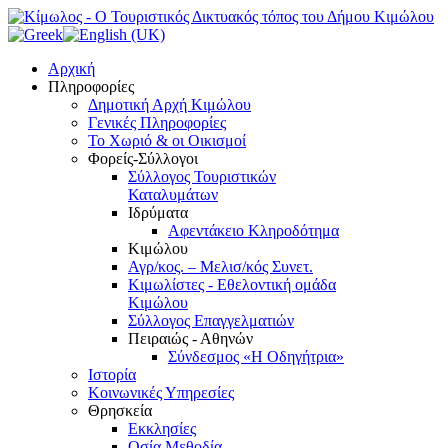
Αρχική
Πληροφορίες
Δημοτική Αρχή Κιμώλου
Γενικές Πληροφορίες
Το Xωριό & οι Οικισμοί
Φορείς-Σύλλογοι
Σύλλογος Τουριστικών
Καταλυμάτων
Ιδρύματα
Αφεντάκειο Κληροδότημα
Κιμώλου
Αγρ/κος. – Μελισ/κός Συνετ.
Κιμωλίστες - Εθελοντική ομάδα
Κιμώλου
Σύλλογος Επαγγελματιών
Πειραιώς - Αθηνών
Σύνδεσμος «Η Οδηγήτρια»
Ιστορία
Κοινωνικές Υπηρεσίες
Θρησκεία
Εκκλησίες
Οσία Μεθοδία