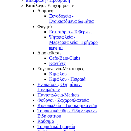
Μετάβαση - Πρόσβαση
Κατάλογος Επιχειρήσεων
Διαμονή
Ξενοδοχεία -
Ενοικιαζόμενα δωμάτια
Φαγητό
Εστιατόρια - Ταβέρνες
Ψητοπωλεία -
Μεζεδοπωλεία - Γρήγορο
φαγητό
Διασκέδαση
Cafe-Bars-Clubs
Καντίνες
Συγκοινωνία-Μεταφορές
Κιμώλου
Κιμώλου - Πειραιά
Ενοικιάσεις Οχημάτων-
Ποδηλάτων
Παντοπωλεία-Markets
Φούρνοι - Ζαχαροπλαστεία
Κρεοπωλεία - Τυροκομικά είδη
Τουριστικά είδη - Είδη δώρων -
Είδη σπιτιού
Καύσιμα
Τουριστικά Γραφεία