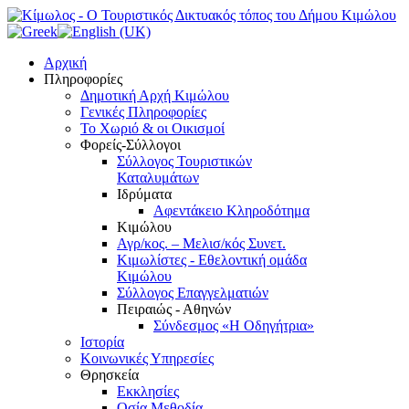
Αρχική
Πληροφορίες
Δημοτική Αρχή Κιμώλου
Γενικές Πληροφορίες
Το Xωριό & οι Οικισμοί
Φορείς-Σύλλογοι
Σύλλογος Τουριστικών
Καταλυμάτων
Ιδρύματα
Αφεντάκειο Κληροδότημα
Κιμώλου
Αγρ/κος. – Μελισ/κός Συνετ.
Κιμωλίστες - Εθελοντική ομάδα
Κιμώλου
Σύλλογος Επαγγελματιών
Πειραιώς - Αθηνών
Σύνδεσμος «Η Οδηγήτρια»
Ιστορία
Κοινωνικές Υπηρεσίες
Θρησκεία
Εκκλησίες
Οσία Μεθοδία