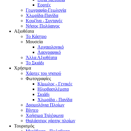
Εορτές
Γεωγραφία-Γεωλογία
Χλωρίδα-Πανίδα
Κουζίνα - Συνταγές
Νήσος Πολύαιγος
Αξιοθέατα
Το Κάστρο
Μουσεία
Αρχαιολογικό
Λαογραφικό
Άλλα Αξιοθέατα
Το Σκιάδι
Χρήσιμα
Χάρτες του νησιού
Φωτογραφίες
Κίμωλος - Γενικές
Ηλιοβασιλέματα
Σκιάδι
Χλωρίδα - Πανίδα
Δρομολόγια Πλοίων
Βίντεο
Χρήσιμα Τηλέφωνα
Θαλάσσιος χάρτης πλοίων
Τουρισμός