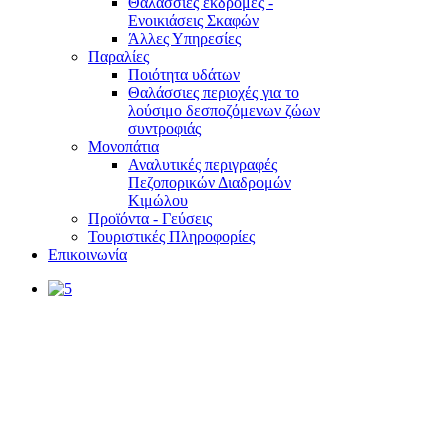
Θαλάσσιες εκδρομές -
Ενοικιάσεις Σκαφών
Άλλες Υπηρεσίες
Παραλίες
Ποιότητα υδάτων
Θαλάσσιες περιοχές για το
λούσιμο δεσποζόμενων ζώων
συντροφιάς
Μονοπάτια
Αναλυτικές περιγραφές
Πεζοπορικών Διαδρομών
Κιμώλου
Προϊόντα - Γεύσεις
Τουριστικές Πληροφορίες
Επικοινωνία