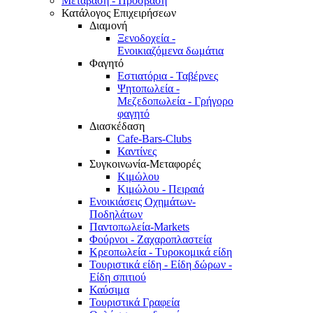
Μετάβαση - Πρόσβαση
Κατάλογος Επιχειρήσεων
Διαμονή
Ξενοδοχεία -
Ενοικιαζόμενα δωμάτια
Φαγητό
Εστιατόρια - Ταβέρνες
Ψητοπωλεία -
Μεζεδοπωλεία - Γρήγορο
φαγητό
Διασκέδαση
Cafe-Bars-Clubs
Καντίνες
Συγκοινωνία-Μεταφορές
Κιμώλου
Κιμώλου - Πειραιά
Ενοικιάσεις Οχημάτων-
Ποδηλάτων
Παντοπωλεία-Markets
Φούρνοι - Ζαχαροπλαστεία
Κρεοπωλεία - Τυροκομικά είδη
Τουριστικά είδη - Είδη δώρων -
Είδη σπιτιού
Καύσιμα
Τουριστικά Γραφεία