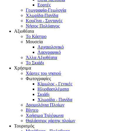
Εορτές
Γεωγραφία-Γεωλογία
Χλωρίδα-Πανίδα
Κουζίνα - Συνταγές
Νήσος Πολύαιγος
Αξιοθέατα
Το Κάστρο
Μουσεία
Αρχαιολογικό
Λαογραφικό
Άλλα Αξιοθέατα
Το Σκιάδι
Χρήσιμα
Χάρτες του νησιού
Φωτογραφίες
Κίμωλος - Γενικές
Ηλιοβασιλέματα
Σκιάδι
Χλωρίδα - Πανίδα
Δρομολόγια Πλοίων
Βίντεο
Χρήσιμα Τηλέφωνα
Θαλάσσιος χάρτης πλοίων
Τουρισμός