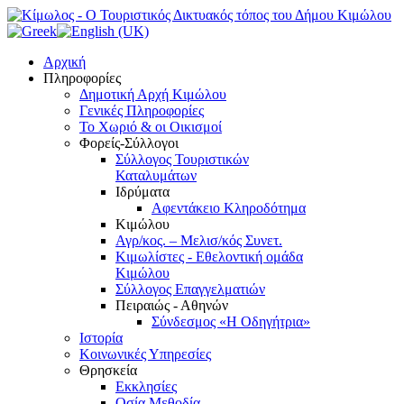
Αρχική
Πληροφορίες
Δημοτική Αρχή Κιμώλου
Γενικές Πληροφορίες
Το Xωριό & οι Οικισμοί
Φορείς-Σύλλογοι
Σύλλογος Τουριστικών
Καταλυμάτων
Ιδρύματα
Αφεντάκειο Κληροδότημα
Κιμώλου
Αγρ/κος. – Μελισ/κός Συνετ.
Κιμωλίστες - Εθελοντική ομάδα
Κιμώλου
Σύλλογος Επαγγελματιών
Πειραιώς - Αθηνών
Σύνδεσμος «Η Οδηγήτρια»
Ιστορία
Κοινωνικές Υπηρεσίες
Θρησκεία
Εκκλησίες
Οσία Μεθοδία