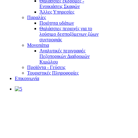
Θαλάσσιες εκδρομές -
Ενοικιάσεις Σκαφών
Άλλες Υπηρεσίες
Παραλίες
Ποιότητα υδάτων
Θαλάσσιες περιοχές για το
λούσιμο δεσποζόμενων ζώων
συντροφιάς
Μονοπάτια
Αναλυτικές περιγραφές
Πεζοπορικών Διαδρομών
Κιμώλου
Προϊόντα - Γεύσεις
Τουριστικές Πληροφορίες
Επικοινωνία