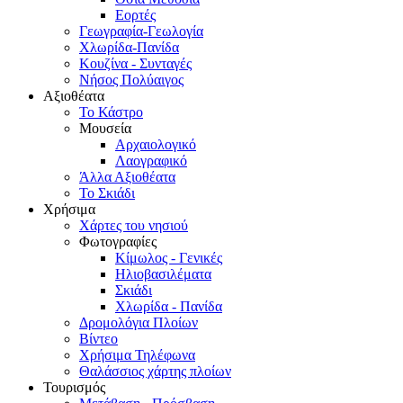
Εορτές
Γεωγραφία-Γεωλογία
Χλωρίδα-Πανίδα
Κουζίνα - Συνταγές
Νήσος Πολύαιγος
Αξιοθέατα
Το Κάστρο
Μουσεία
Αρχαιολογικό
Λαογραφικό
Άλλα Αξιοθέατα
Το Σκιάδι
Χρήσιμα
Χάρτες του νησιού
Φωτογραφίες
Κίμωλος - Γενικές
Ηλιοβασιλέματα
Σκιάδι
Χλωρίδα - Πανίδα
Δρομολόγια Πλοίων
Βίντεο
Χρήσιμα Τηλέφωνα
Θαλάσσιος χάρτης πλοίων
Τουρισμός