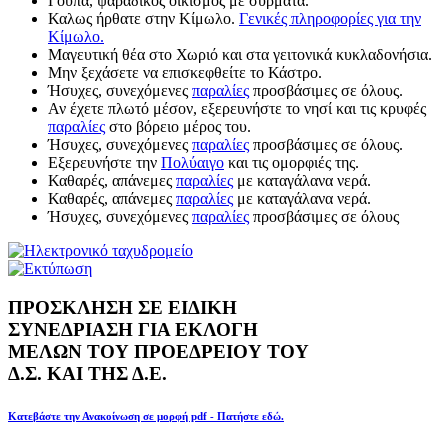
Γούπα, ψαράδικος οικισμός με σύρματα.
Καλως ήρθατε στην Κίμωλο.
Γενικές πληροφορίες για την
Κίμωλο.
Μαγευτική θέα στο Χωριό και στα γειτονικά κυκλαδονήσια.
Μην ξεχάσετε να επισκεφθείτε το Κάστρο.
Ήσυχες, συνεχόμενες
παραλίες
προσβάσιμες σε όλους.
Αν έχετε πλωτό μέσον, εξερευνήστε το νησί και τις κρυφές
παραλίες
στο βόρειο μέρος του.
Ήσυχες, συνεχόμενες
παραλίες
προσβάσιμες σε όλους.
Εξερευνήστε την
Πολύαιγο
και τις ομορφιές της.
Καθαρές, απάνεμες
παραλίες
με καταγάλανα νερά.
Καθαρές, απάνεμες
παραλίες
με καταγάλανα νερά.
Ήσυχες, συνεχόμενες
παραλίες
προσβάσιμες σε όλους
ΠΡΟΣΚΛΗΣΗ ΣΕ ΕΙΔΙΚΗ
ΣΥΝΕΔΡΙΑΣΗ ΓΙΑ ΕΚΛΟΓΗ
ΜΕΛΩΝ ΤΟΥ ΠΡΟΕΔΡΕΙΟΥ ΤΟΥ
Δ.Σ. ΚΑΙ ΤΗΣ Δ.Ε.
Κατεβάστε την Ανακοίνωση σε μορφή pdf - Πατήστε εδώ.