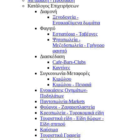
Μετάβαση - Πρόσβαση
Κατάλογος Επιχειρήσεων
Διαμονή
Ξενοδοχεία -
Ενοικιαζόμενα δωμάτια
Φαγητό
Εστιατόρια - Ταβέρνες
Ψητοπωλεία -
Μεζεδοπωλεία - Γρήγορο
φαγητό
Διασκέδαση
Cafe-Bars-Clubs
Καντίνες
Συγκοινωνία-Μεταφορές
Κιμώλου
Κιμώλου - Πειραιά
Ενοικιάσεις Οχημάτων-
Ποδηλάτων
Παντοπωλεία-Markets
Φούρνοι - Ζαχαροπλαστεία
Κρεοπωλεία - Τυροκομικά είδη
Τουριστικά είδη - Είδη δώρων -
Είδη σπιτιού
Καύσιμα
Τουριστικά Γραφεία