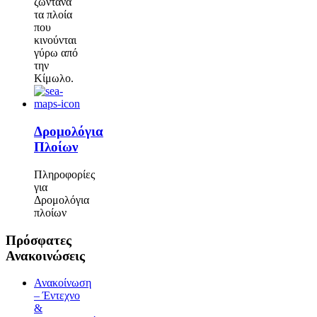
ζωντανά
τα πλοία
που
κινούνται
γύρω από
την
Κίμωλο.
Δρομολόγια
Πλοίων
Πληροφορίες
για
Δρομολόγια
πλοίων
Πρόσφατες
Ανακοινώσεις
Ανακοίνωση
– Έντεχνο
&