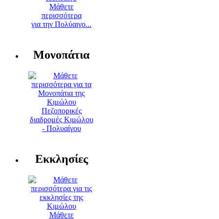
Μάθετε
περισσότερα
για την Πολύαιγο...
Μονοπάτια
Πεζοπορικές
διαδρομές Κιμώλου
- Πολυαίγου
Εκκλησίες
Μάθετε