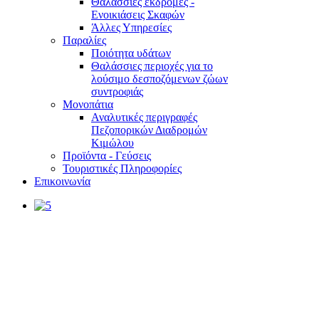
Θαλάσσιες εκδρομές -
Ενοικιάσεις Σκαφών
Άλλες Υπηρεσίες
Παραλίες
Ποιότητα υδάτων
Θαλάσσιες περιοχές για το
λούσιμο δεσποζόμενων ζώων
συντροφιάς
Μονοπάτια
Αναλυτικές περιγραφές
Πεζοπορικών Διαδρομών
Κιμώλου
Προϊόντα - Γεύσεις
Τουριστικές Πληροφορίες
Επικοινωνία