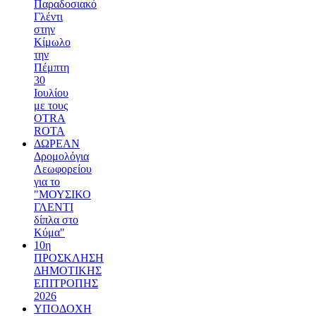
Παραδοσιακό
Γλέντι
στην
Κίμωλο
την
Πέμπτη
30
Ιουλίου
με τους
OTRA
ROTA
ΔΩΡΕΑΝ
Δρομολόγια
Λεωφορείου
για το
"ΜΟΥΣΙΚΟ
ΓΛΕΝΤΙ
δίπλα στο
Κύμα"
10η
ΠΡΟΣΚΛΗΣΗ
ΔΗΜΟΤΙΚΗΣ
ΕΠΙΤΡΟΠΗΣ
2026
ΥΠΟΔΟΧΗ