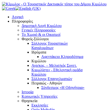
Αρχική
Πληροφορίες
Δημοτική Αρχή Κιμώλου
Γενικές Πληροφορίες
Το Xωριό & οι Οικισμοί
Φορείς-Σύλλογοι
Σύλλογος Τουριστικών
Καταλυμάτων
Ιδρύματα
Αφεντάκειο Κληροδότημα
Κιμώλου
Αγρ/κος. – Μελισ/κός Συνετ.
Κιμωλίστες - Εθελοντική ομάδα
Κιμώλου
Σύλλογος Επαγγελματιών
Πειραιώς - Αθηνών
Σύνδεσμος «Η Οδηγήτρια»
Ιστορία
Κοινωνικές Υπηρεσίες
Θρησκεία
Εκκλησίες
Οσία Μεθοδία