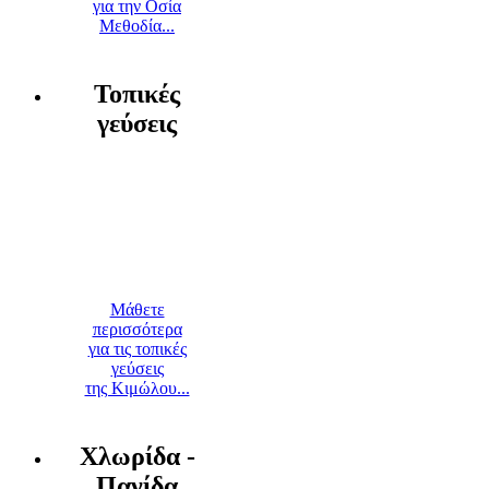
για την Οσία
Μεθοδία...
Τοπικές
γεύσεις
Μάθετε
περισσότερα
για τις τοπικές
γεύσεις
της Κιμώλου...
Χλωρίδα -
Πανίδα