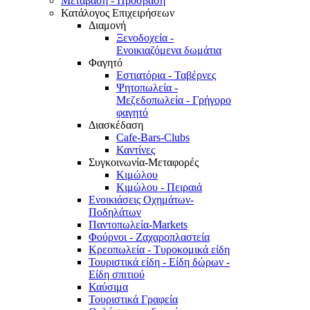
Μετάβαση - Πρόσβαση
Κατάλογος Επιχειρήσεων
Διαμονή
Ξενοδοχεία -
Ενοικιαζόμενα δωμάτια
Φαγητό
Εστιατόρια - Ταβέρνες
Ψητοπωλεία -
Μεζεδοπωλεία - Γρήγορο
φαγητό
Διασκέδαση
Cafe-Bars-Clubs
Καντίνες
Συγκοινωνία-Μεταφορές
Κιμώλου
Κιμώλου - Πειραιά
Ενοικιάσεις Οχημάτων-
Ποδηλάτων
Παντοπωλεία-Markets
Φούρνοι - Ζαχαροπλαστεία
Κρεοπωλεία - Τυροκομικά είδη
Τουριστικά είδη - Είδη δώρων -
Είδη σπιτιού
Καύσιμα
Τουριστικά Γραφεία