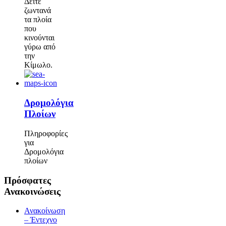
Δείτε
ζωντανά
τα πλοία
που
κινούνται
γύρω από
την
Κίμωλο.
Δρομολόγια
Πλοίων
Πληροφορίες
για
Δρομολόγια
πλοίων
Πρόσφατες
Ανακοινώσεις
Ανακοίνωση
– Έντεχνο