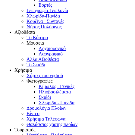
Εορτές
Γεωγραφία-Γεωλογία
Χλωρίδα-Πανίδα
Κουζίνα - Συνταγές
Νήσος Πολύαιγος
Αξιοθέατα
Το Κάστρο
Μουσεία
Αρχαιολογικό
Λαογραφικό
Άλλα Αξιοθέατα
Το Σκιάδι
Χρήσιμα
Χάρτες του νησιού
Φωτογραφίες
Κίμωλος - Γενικές
Ηλιοβασιλέματα
Σκιάδι
Χλωρίδα - Πανίδα
Δρομολόγια Πλοίων
Βίντεο
Χρήσιμα Τηλέφωνα
Θαλάσσιος χάρτης πλοίων
Τουρισμός