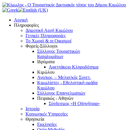
Αρχική
Πληροφορίες
Δημοτική Αρχή Κιμώλου
Γενικές Πληροφορίες
Το Xωριό & οι Οικισμοί
Φορείς-Σύλλογοι
Σύλλογος Τουριστικών
Καταλυμάτων
Ιδρύματα
Αφεντάκειο Κληροδότημα
Κιμώλου
Αγρ/κος. – Μελισ/κός Συνετ.
Κιμωλίστες - Εθελοντική ομάδα
Κιμώλου
Σύλλογος Επαγγελματιών
Πειραιώς - Αθηνών
Σύνδεσμος «Η Οδηγήτρια»
Ιστορία
Κοινωνικές Υπηρεσίες
Θρησκεία
Εκκλησίες
Οσία Μεθοδία