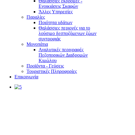
Θαλάσσιες εκδρομές -
Ενοικιάσεις Σκαφών
Άλλες Υπηρεσίες
Παραλίες
Ποιότητα υδάτων
Θαλάσσιες περιοχές για το
λούσιμο δεσποζόμενων ζώων
συντροφιάς
Μονοπάτια
Αναλυτικές περιγραφές
Πεζοπορικών Διαδρομών
Κιμώλου
Προϊόντα - Γεύσεις
Τουριστικές Πληροφορίες
Επικοινωνία