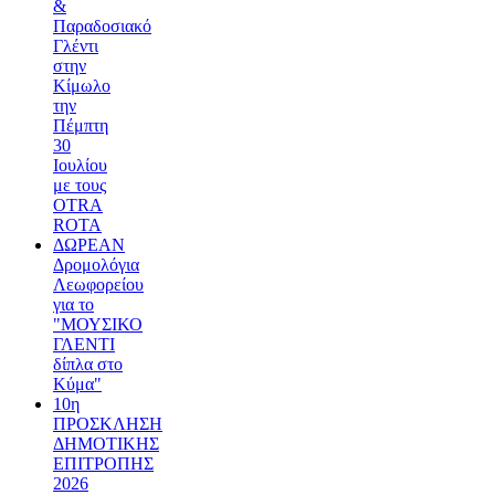
&
Παραδοσιακό
Γλέντι
στην
Κίμωλο
την
Πέμπτη
30
Ιουλίου
με τους
OTRA
ROTA
ΔΩΡΕΑΝ
Δρομολόγια
Λεωφορείου
για το
"ΜΟΥΣΙΚΟ
ΓΛΕΝΤΙ
δίπλα στο
Κύμα"
10η
ΠΡΟΣΚΛΗΣΗ
ΔΗΜΟΤΙΚΗΣ
ΕΠΙΤΡΟΠΗΣ
2026