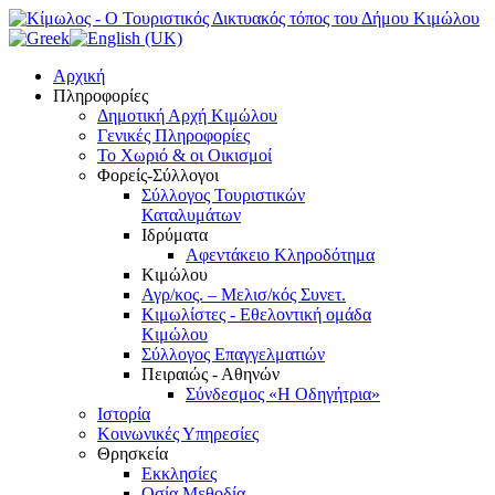
Αρχική
Πληροφορίες
Δημοτική Αρχή Κιμώλου
Γενικές Πληροφορίες
Το Xωριό & οι Οικισμοί
Φορείς-Σύλλογοι
Σύλλογος Τουριστικών
Καταλυμάτων
Ιδρύματα
Αφεντάκειο Κληροδότημα
Κιμώλου
Αγρ/κος. – Μελισ/κός Συνετ.
Κιμωλίστες - Εθελοντική ομάδα
Κιμώλου
Σύλλογος Επαγγελματιών
Πειραιώς - Αθηνών
Σύνδεσμος «Η Οδηγήτρια»
Ιστορία
Κοινωνικές Υπηρεσίες
Θρησκεία
Εκκλησίες
Οσία Μεθοδία