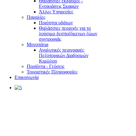
Θαλάσσιες εκδρομές -
Ενοικιάσεις Σκαφών
Άλλες Υπηρεσίες
Παραλίες
Ποιότητα υδάτων
Θαλάσσιες περιοχές για το
λούσιμο δεσποζόμενων ζώων
συντροφιάς
Μονοπάτια
Αναλυτικές περιγραφές
Πεζοπορικών Διαδρομών
Κιμώλου
Προϊόντα - Γεύσεις
Τουριστικές Πληροφορίες
Επικοινωνία