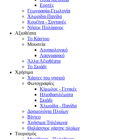
Εορτές
Γεωγραφία-Γεωλογία
Χλωρίδα-Πανίδα
Κουζίνα - Συνταγές
Νήσος Πολύαιγος
Αξιοθέατα
Το Κάστρο
Μουσεία
Αρχαιολογικό
Λαογραφικό
Άλλα Αξιοθέατα
Το Σκιάδι
Χρήσιμα
Χάρτες του νησιού
Φωτογραφίες
Κίμωλος - Γενικές
Ηλιοβασιλέματα
Σκιάδι
Χλωρίδα - Πανίδα
Δρομολόγια Πλοίων
Βίντεο
Χρήσιμα Τηλέφωνα
Θαλάσσιος χάρτης πλοίων
Τουρισμός