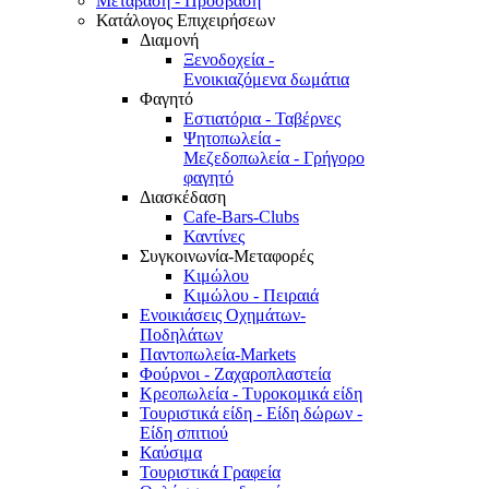
Μετάβαση - Πρόσβαση
Κατάλογος Επιχειρήσεων
Διαμονή
Ξενοδοχεία -
Ενοικιαζόμενα δωμάτια
Φαγητό
Εστιατόρια - Ταβέρνες
Ψητοπωλεία -
Μεζεδοπωλεία - Γρήγορο
φαγητό
Διασκέδαση
Cafe-Bars-Clubs
Καντίνες
Συγκοινωνία-Μεταφορές
Κιμώλου
Κιμώλου - Πειραιά
Ενοικιάσεις Οχημάτων-
Ποδηλάτων
Παντοπωλεία-Markets
Φούρνοι - Ζαχαροπλαστεία
Κρεοπωλεία - Τυροκομικά είδη
Τουριστικά είδη - Είδη δώρων -
Είδη σπιτιού
Καύσιμα
Τουριστικά Γραφεία