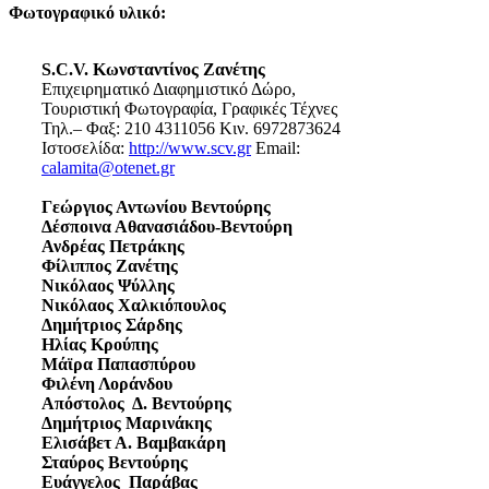
Φωτογραφικό υλικό:
S.C.V. Κωνσταντίνος Ζανέτης
Επιχειρηματικό Διαφημιστικό Δώρο,
Τουριστική Φωτογραφία, Γραφικές Τέχνες
Τηλ.– Φαξ: 210 4311056 Κιν. 6972873624
Ιστοσελίδα:
http://www.scv.gr
Email:
calamita@otenet.gr
Γεώργιος Αντωνίου Βεντούρης
Δέσποινα Αθανασιάδου-Βεντούρη
Ανδρέας Πετράκης
Φίλιππος Ζανέτης
Νικόλαος Ψύλλης
Νικόλαος Χαλκιόπουλος
Δημήτριος Σάρδης
Ηλίας Κρούπης
Μάϊρα Παπασπύρου
Φιλένη Λοράνδου
Απόστολος Δ. Βεντούρης
Δημήτριος Μαρινάκης
Ελισάβετ Α. Βαμβακάρη
Σταύρος Βεντούρης
Ευάγγελος Παράβας