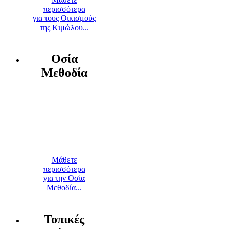
περισσότερα
για τους Οικισμούς
της Κιμώλου...
Οσία
Μεθοδία
Μάθετε
περισσότερα
για την Οσία
Μεθοδία...
Τοπικές