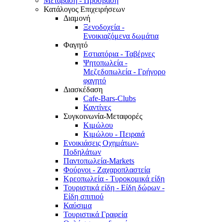
Μετάβαση - Πρόσβαση
Κατάλογος Επιχειρήσεων
Διαμονή
Ξενοδοχεία -
Ενοικιαζόμενα δωμάτια
Φαγητό
Εστιατόρια - Ταβέρνες
Ψητοπωλεία -
Μεζεδοπωλεία - Γρήγορο
φαγητό
Διασκέδαση
Cafe-Bars-Clubs
Καντίνες
Συγκοινωνία-Μεταφορές
Κιμώλου
Κιμώλου - Πειραιά
Ενοικιάσεις Οχημάτων-
Ποδηλάτων
Παντοπωλεία-Markets
Φούρνοι - Ζαχαροπλαστεία
Κρεοπωλεία - Τυροκομικά είδη
Τουριστικά είδη - Είδη δώρων -
Είδη σπιτιού
Καύσιμα
Τουριστικά Γραφεία