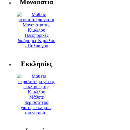
Μονοπάτια
Πεζοπορικές
διαδρομές Κιμώλου
- Πολυαίγου
Εκκλησίες
Μάθετε
περισσότερα
για τις εκκλησίες
του νησιού...