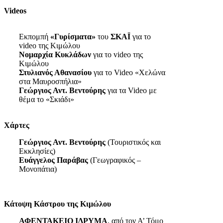
Videos
Εκπομπή
«Γυρίσματα»
του
ΣΚΑΪ
για το
video της Κιμώλου
Νομαρχία Κυκλάδων
για το video της
Κιμώλου
Στυλιανός Αθανασίου
για το Video «Χελώνα
στα Μαυροσπήλια»
Γεώργιος Αντ. Βεντούρης
για τα Video με
θέμα το «Σκιάδι»
Χάρτες
Γεώργιος Αντ. Βεντούρης
(Τουριστικός και
Εκκλησίες)
Ευάγγελος Παράβας
(Γεωγραφικός –
Μονοπάτια)
Κάτοψη Κάστρου της Κιμώλου
ΑΦΕΝΤΑΚΕΙΟ ΙΔΡΥΜΑ
, από τον Α’ Τόμο