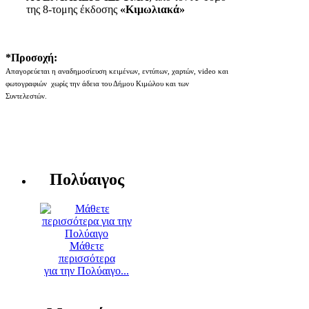
της 8-τομης έκδοσης
«Κιμωλιακά»
*Προσοχή:
Απαγορεύεται η αναδημοσίευση κειμένων, εντύπων, χαρτών, video και
φωτογραφιών χωρίς την άδεια του Δήμου Κιμώλου και των
Συντελεστών.
Πολύαιγος
Μάθετε
περισσότερα
για την Πολύαιγο...