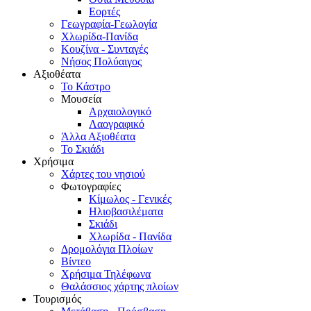
Εορτές
Γεωγραφία-Γεωλογία
Χλωρίδα-Πανίδα
Κουζίνα - Συνταγές
Νήσος Πολύαιγος
Αξιοθέατα
Το Κάστρο
Μουσεία
Αρχαιολογικό
Λαογραφικό
Άλλα Αξιοθέατα
Το Σκιάδι
Χρήσιμα
Χάρτες του νησιού
Φωτογραφίες
Κίμωλος - Γενικές
Ηλιοβασιλέματα
Σκιάδι
Χλωρίδα - Πανίδα
Δρομολόγια Πλοίων
Βίντεο
Χρήσιμα Τηλέφωνα
Θαλάσσιος χάρτης πλοίων
Τουρισμός