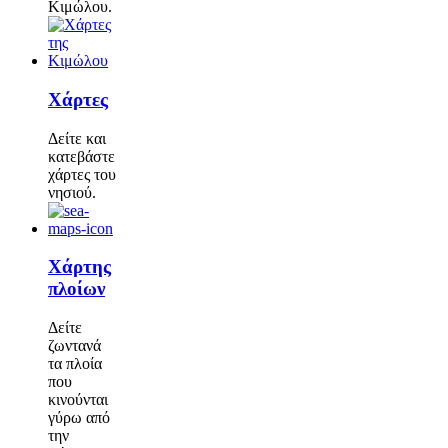
Κιμώλου.
Χάρτες
Δείτε και
κατεβάστε
χάρτες του
νησιού.
Χάρτης
πλοίων
Δείτε
ζωντανά
τα πλοία
που
κινούνται
γύρω από
την