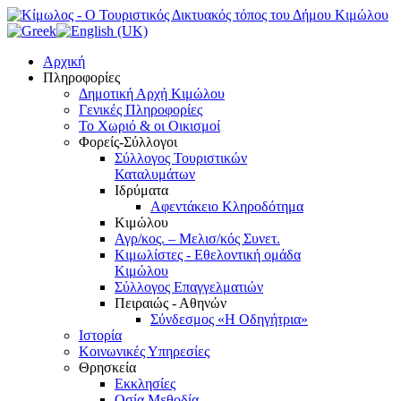
Αρχική
Πληροφορίες
Δημοτική Αρχή Κιμώλου
Γενικές Πληροφορίες
Το Xωριό & οι Οικισμοί
Φορείς-Σύλλογοι
Σύλλογος Τουριστικών
Καταλυμάτων
Ιδρύματα
Αφεντάκειο Κληροδότημα
Κιμώλου
Αγρ/κος. – Μελισ/κός Συνετ.
Κιμωλίστες - Εθελοντική ομάδα
Κιμώλου
Σύλλογος Επαγγελματιών
Πειραιώς - Αθηνών
Σύνδεσμος «Η Οδηγήτρια»
Ιστορία
Κοινωνικές Υπηρεσίες
Θρησκεία
Εκκλησίες
Οσία Μεθοδία