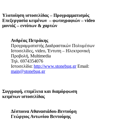
Υλοποίηση ιστοσελίδας – Προγραμματισμός
Επεξεργασία κειμένων – φωτογραφιών – video
μοντάζ – εντύπων & χαρτών
Ανδρέας Πετράκης
Προγραμματιστής Διαδραστικών Πολυμέσων
Ιστοσελίδες, video, Έντυπη – Ηλεκτρονική
Προβολή, Multimedia
Τηλ. 6974354076
Ιστοσελίδα:
http://www.stonebug.gr
Email:
main@stonebug.gr
Συγγραφή, επιμέλεια και διαμόρφωση
κειμένων ιστοσελίδας
Δέσποινα Αθανασιάδου-Βεντούρη
Γεώργιος Αντωνίου Βεντούρης