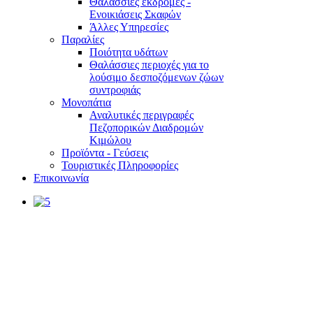
Θαλάσσιες εκδρομές -
Ενοικιάσεις Σκαφών
Άλλες Υπηρεσίες
Παραλίες
Ποιότητα υδάτων
Θαλάσσιες περιοχές για το
λούσιμο δεσποζόμενων ζώων
συντροφιάς
Μονοπάτια
Αναλυτικές περιγραφές
Πεζοπορικών Διαδρομών
Κιμώλου
Προϊόντα - Γεύσεις
Τουριστικές Πληροφορίες
Επικοινωνία