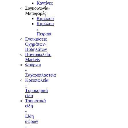
Καντίνες
Συγκοινωνία-
Μεταφορές
Κιμώλου
Κιμώλου
-
Πειραιά
Ενοικιάσεις
Οχημάτων-
Ποδηλάτων
Παντοπωλεία-
Markets
Φούρνοι
-
Ζαχαροπλαστεία
Κρεοπωλεία
-
Τυροκομικά
είδη
Τουριστικά
είδη
-
Είδη
δώρων
-