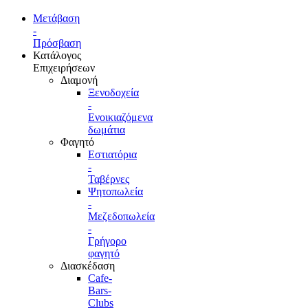
Μετάβαση
-
Πρόσβαση
Κατάλογος
Επιχειρήσεων
Διαμονή
Ξενοδοχεία
-
Ενοικιαζόμενα
δωμάτια
Φαγητό
Εστιατόρια
-
Ταβέρνες
Ψητοπωλεία
-
Μεζεδοπωλεία
-
Γρήγορο
φαγητό
Διασκέδαση
Cafe-
Bars-
Clubs