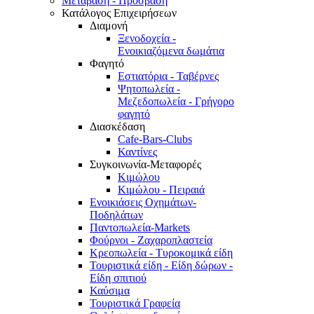
Μετάβαση - Πρόσβαση
Κατάλογος Επιχειρήσεων
Διαμονή
Ξενοδοχεία -
Ενοικιαζόμενα δωμάτια
Φαγητό
Εστιατόρια - Ταβέρνες
Ψητοπωλεία -
Μεζεδοπωλεία - Γρήγορο
φαγητό
Διασκέδαση
Cafe-Bars-Clubs
Καντίνες
Συγκοινωνία-Μεταφορές
Κιμώλου
Κιμώλου - Πειραιά
Ενοικιάσεις Οχημάτων-
Ποδηλάτων
Παντοπωλεία-Markets
Φούρνοι - Ζαχαροπλαστεία
Κρεοπωλεία - Τυροκομικά είδη
Τουριστικά είδη - Είδη δώρων -
Είδη σπιτιού
Καύσιμα
Τουριστικά Γραφεία