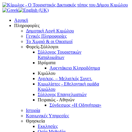
Αρχική
Πληροφορίες
Δημοτική Αρχή Κιμώλου
Γενικές Πληροφορίες
Το Xωριό & οι Οικισμοί
Φορείς-Σύλλογοι
Σύλλογος Τουριστικών
Καταλυμάτων
Ιδρύματα
Αφεντάκειο Κληροδότημα
Κιμώλου
Αγρ/κος. – Μελισ/κός Συνετ.
Κιμωλίστες - Εθελοντική ομάδα
Κιμώλου
Σύλλογος Επαγγελματιών
Πειραιώς - Αθηνών
Σύνδεσμος «Η Οδηγήτρια»
Ιστορία
Κοινωνικές Υπηρεσίες
Θρησκεία
Εκκλησίες
Οσία Μεθοδία