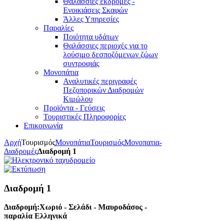
Θαλάσσιες εκδρομές -
Ενοικιάσεις Σκαφών
Άλλες Υπηρεσίες
Παραλίες
Ποιότητα υδάτων
Θαλάσσιες περιοχές για το
λούσιμο δεσποζόμενων ζώων
συντροφιάς
Μονοπάτια
Αναλυτικές περιγραφές
Πεζοπορικών Διαδρομών
Κιμώλου
Προϊόντα - Γεύσεις
Τουριστικές Πληροφορίες
Επικοινωνία
Αρχή
Τουρισμός
Μονοπάτια
Τουρισμός
Μονοπατια-
Διαδρομές
Διαδρομή 1
Διαδρομή 1
Διαδρομή:Χωριό - Σελάδι - Μαυροδάσος -
παραλία Ελληνικά