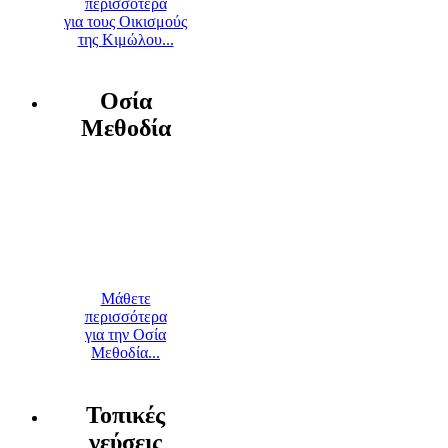
περισσότερα
για τους Οικισμούς
της Κιμώλου...
Οσία
Μεθοδία
Μάθετε
περισσότερα
για την Οσία
Μεθοδία...
Τοπικές
γεύσεις