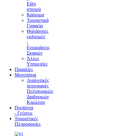
Είδη
σπιτιού
Καύσιμα
Τουριστικά
Γραφεία
Θαλάσσιες
εκδρομές
-
Ενοικιάσεις
Σκαφών
Άλλες
Υπηρεσίες
Παραλίες
Μονοπάτια
Αναλυτικές
περιγραφές
Πεζοπορικών
Διαδρομών
Κιμώλου
Προϊόντα
- Γεύσεις
Τουριστικές
Πληροφορίες