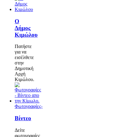
Ο
Δήμος
Κιμώλου
Πατήστε
για να
εισέλθετε
στην
Δημοτική
Αρχή
Κιμώλου.
Φωτογραφίες-
Βίντεο
Δείτε
φωτογραφίες