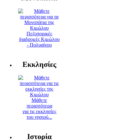
Πεζοπορικές
διαδρομές Κιμώλου
- Πολυαίγου
Εκκλησίες
Μάθετε
περισσότερα
για τις εκκλησίες
του νησιού...
Ιστορία