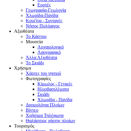
Εορτές
Γεωγραφία-Γεωλογία
Χλωρίδα-Πανίδα
Κουζίνα - Συνταγές
Νήσος Πολύαιγος
Αξιοθέατα
Το Κάστρο
Μουσεία
Αρχαιολογικό
Λαογραφικό
Άλλα Αξιοθέατα
Το Σκιάδι
Χρήσιμα
Χάρτες του νησιού
Φωτογραφίες
Κίμωλος - Γενικές
Ηλιοβασιλέματα
Σκιάδι
Χλωρίδα - Πανίδα
Δρομολόγια Πλοίων
Βίντεο
Χρήσιμα Τηλέφωνα
Θαλάσσιος χάρτης πλοίων
Τουρισμός