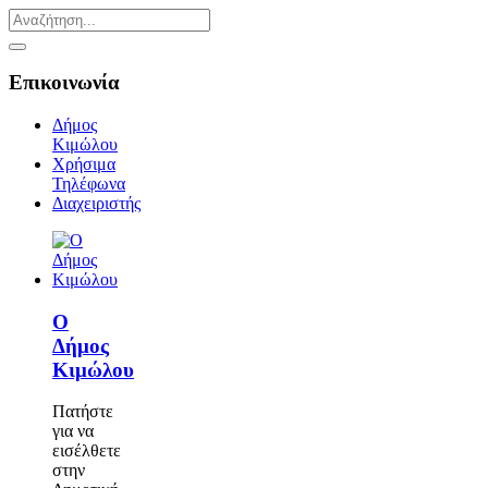
Επικοινωνία
Δήμος
Κιμώλου
Χρήσιμα
Τηλέφωνα
Διαχειριστής
Ο
Δήμος
Κιμώλου
Πατήστε
για να
εισέλθετε
στην