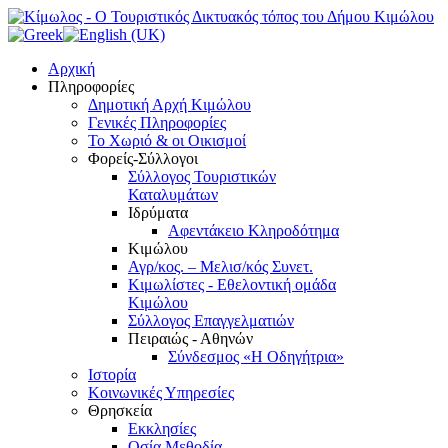
Αρχική
Πληροφορίες
Δημοτική Αρχή Κιμώλου
Γενικές Πληροφορίες
Το Xωριό & οι Οικισμοί
Φορείς-Σύλλογοι
Σύλλογος Τουριστικών
Καταλυμάτων
Ιδρύματα
Αφεντάκειο Κληροδότημα
Κιμώλου
Αγρ/κος. – Μελισ/κός Συνετ.
Κιμωλίστες - Εθελοντική ομάδα
Κιμώλου
Σύλλογος Επαγγελματιών
Πειραιώς - Αθηνών
Σύνδεσμος «Η Οδηγήτρια»
Ιστορία
Κοινωνικές Υπηρεσίες
Θρησκεία
Εκκλησίες
Οσία Μεθοδία