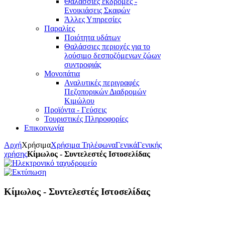
Θαλάσσιες εκδρομές -
Ενοικιάσεις Σκαφών
Άλλες Υπηρεσίες
Παραλίες
Ποιότητα υδάτων
Θαλάσσιες περιοχές για το
λούσιμο δεσποζόμενων ζώων
συντροφιάς
Μονοπάτια
Αναλυτικές περιγραφές
Πεζοπορικών Διαδρομών
Κιμώλου
Προϊόντα - Γεύσεις
Τουριστικές Πληροφορίες
Επικοινωνία
Αρχή
Χρήσιμα
Χρήσιμα Τηλέφωνα
Γενικά
Γενικής
χρήσης
Κίμωλος - Συντελεστές Ιστοσελίδας
Κίμωλος - Συντελεστές Ιστοσελίδας