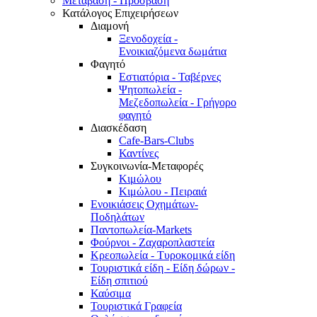
Μετάβαση - Πρόσβαση
Κατάλογος Επιχειρήσεων
Διαμονή
Ξενοδοχεία -
Ενοικιαζόμενα δωμάτια
Φαγητό
Εστιατόρια - Ταβέρνες
Ψητοπωλεία -
Μεζεδοπωλεία - Γρήγορο
φαγητό
Διασκέδαση
Cafe-Bars-Clubs
Καντίνες
Συγκοινωνία-Μεταφορές
Κιμώλου
Κιμώλου - Πειραιά
Ενοικιάσεις Οχημάτων-
Ποδηλάτων
Παντοπωλεία-Markets
Φούρνοι - Ζαχαροπλαστεία
Κρεοπωλεία - Τυροκομικά είδη
Τουριστικά είδη - Είδη δώρων -
Είδη σπιτιού
Καύσιμα
Τουριστικά Γραφεία