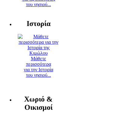
του νησιού...
Ιστορία
Μάθετε
περισσότερα
για την Ιστορία
του νησιού...
Χωριό &
Οικισμοί