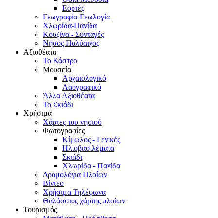
Εορτές
Γεωγραφία-Γεωλογία
Χλωρίδα-Πανίδα
Κουζίνα - Συνταγές
Νήσος Πολύαιγος
Αξιοθέατα
Το Κάστρο
Μουσεία
Αρχαιολογικό
Λαογραφικό
Άλλα Αξιοθέατα
Το Σκιάδι
Χρήσιμα
Χάρτες του νησιού
Φωτογραφίες
Κίμωλος - Γενικές
Ηλιοβασιλέματα
Σκιάδι
Χλωρίδα - Πανίδα
Δρομολόγια Πλοίων
Βίντεο
Χρήσιμα Τηλέφωνα
Θαλάσσιος χάρτης πλοίων
Τουρισμός