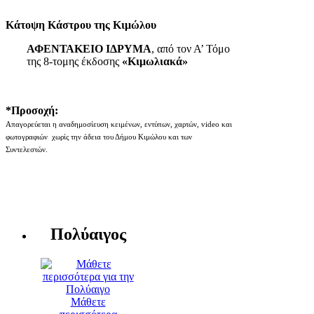
Κάτοψη Κάστρου της Κιμώλου
ΑΦΕΝΤΑΚΕΙΟ ΙΔΡΥΜΑ
, από τον Α’ Τόμο
της 8-τομης έκδοσης
«Κιμωλιακά»
*Προσοχή:
Απαγορεύεται η αναδημοσίευση κειμένων, εντύπων, χαρτών, video και
φωτογραφιών χωρίς την άδεια του Δήμου Κιμώλου και των
Συντελεστών.
Πολύαιγος
Μάθετε