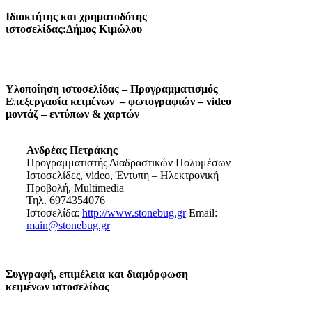
Ιδιοκτήτης και χρηματοδότης
ιστοσελίδας:Δήμος Κιμώλου
Υλοποίηση ιστοσελίδας – Προγραμματισμός
Επεξεργασία κειμένων – φωτογραφιών – video
μοντάζ – εντύπων & χαρτών
Ανδρέας Πετράκης
Προγραμματιστής Διαδραστικών Πολυμέσων
Ιστοσελίδες, video, Έντυπη – Ηλεκτρονική
Προβολή, Multimedia
Τηλ. 6974354076
Ιστοσελίδα:
http://www.stonebug.gr
Email:
main@stonebug.gr
Συγγραφή, επιμέλεια και διαμόρφωση
κειμένων ιστοσελίδας