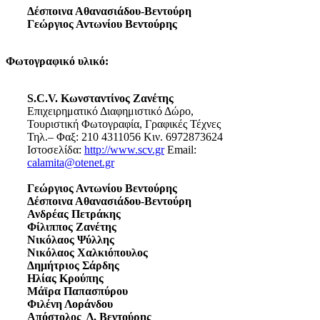
Δέσποινα Αθανασιάδου-Βεντούρη
Γεώργιος Αντωνίου Βεντούρης
Φωτογραφικό υλικό:
S.C.V. Κωνσταντίνος Ζανέτης
Επιχειρηματικό Διαφημιστικό Δώρο,
Τουριστική Φωτογραφία, Γραφικές Τέχνες
Τηλ.– Φαξ: 210 4311056 Κιν. 6972873624
Ιστοσελίδα:
http://www.scv.gr
Email:
calamita@otenet.gr
Γεώργιος Αντωνίου Βεντούρης
Δέσποινα Αθανασιάδου-Βεντούρη
Ανδρέας Πετράκης
Φίλιππος Ζανέτης
Νικόλαος Ψύλλης
Νικόλαος Χαλκιόπουλος
Δημήτριος Σάρδης
Ηλίας Κρούπης
Μάϊρα Παπασπύρου
Φιλένη Λοράνδου
Απόστολος Δ. Βεντούρης