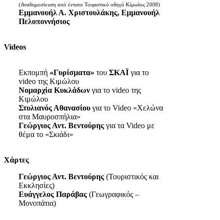
(Αναδημοσίευση από έντυπο Τουριστικό οδηγό Κίμωλος 2008)
Εμμανουήλ Α. Χριστουλάκης, Εμμανουήλ
Πελοποννήσιος
Videos
Εκπομπή
«Γυρίσματα»
του
ΣΚΑΪ
για το
video της Κιμώλου
Νομαρχία Κυκλάδων
για το video της
Κιμώλου
Στυλιανός Αθανασίου
για το Video «Χελώνα
στα Μαυροσπήλια»
Γεώργιος Αντ. Βεντούρης
για τα Video με
θέμα το «Σκιάδι»
Χάρτες
Γεώργιος Αντ. Βεντούρης
(Τουριστικός και
Εκκλησίες)
Ευάγγελος Παράβας
(Γεωγραφικός –
Μονοπάτια)