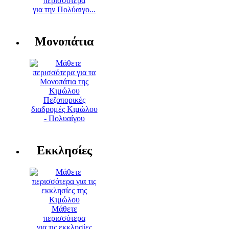
περισσότερα
για την Πολύαιγο...
Μονοπάτια
Πεζοπορικές
διαδρομές Κιμώλου
- Πολυαίγου
Εκκλησίες
Μάθετε
περισσότερα
για τις εκκλησίες