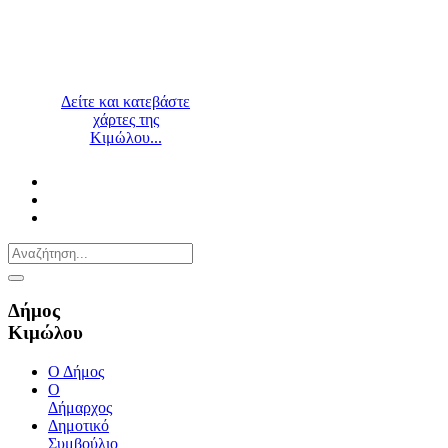
Δείτε και κατεβάστε
χάρτες της
Κιμώλου...
Δήμος
Κιμώλου
Ο Δήμος
Ο
Δήμαρχος
Δημοτικό
Συμβούλιο