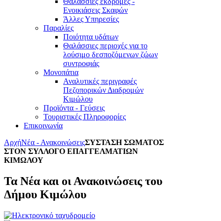
Θαλάσσιες εκδρομές -
Ενοικιάσεις Σκαφών
Άλλες Υπηρεσίες
Παραλίες
Ποιότητα υδάτων
Θαλάσσιες περιοχές για το
λούσιμο δεσποζόμενων ζώων
συντροφιάς
Μονοπάτια
Αναλυτικές περιγραφές
Πεζοπορικών Διαδρομών
Κιμώλου
Προϊόντα - Γεύσεις
Τουριστικές Πληροφορίες
Επικοινωνία
Αρχή
Νέα - Ανακοινώσεις
ΣΥΣΤΑΣΗ ΣΩΜΑΤΟΣ
ΣΤΟΝ ΣΥΛΛΟΓΟ ΕΠΑΓΓΕΛΜΑΤΙΩΝ
ΚΙΜΩΛΟΥ
Τα Νέα και οι Ανακοινώσεις του
Δήμου Κιμώλου