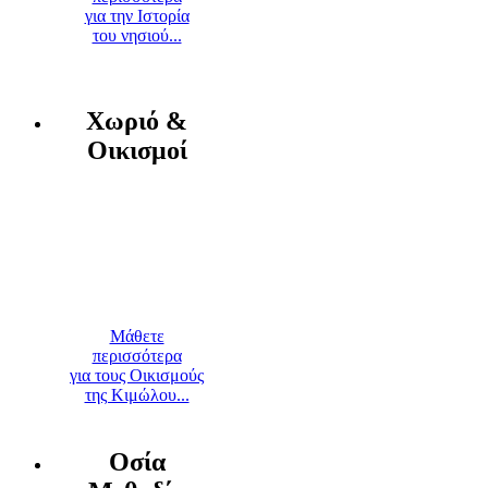
για την Ιστορία
του νησιού...
Χωριό &
Οικισμοί
Μάθετε
περισσότερα
για τους Οικισμούς
της Κιμώλου...
Οσία