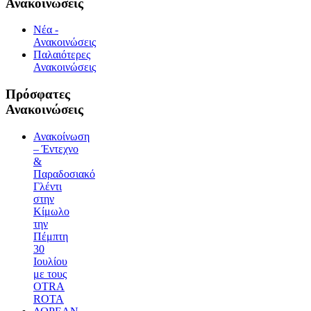
Ανακοινώσεις
Νέα -
Ανακοινώσεις
Παλαιότερες
Ανακοινώσεις
Πρόσφατες
Ανακοινώσεις
Ανακοίνωση
– Έντεχνο
&
Παραδοσιακό
Γλέντι
στην
Κίμωλο
την
Πέμπτη
30
Ιουλίου
με τους
OTRA
ROTA