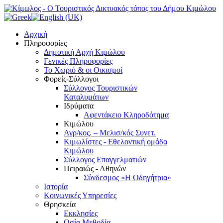
Αρχική
Πληροφορίες
Δημοτική Αρχή Κιμώλου
Γενικές Πληροφορίες
Το Xωριό & οι Οικισμοί
Φορείς-Σύλλογοι
Σύλλογος Τουριστικών
Καταλυμάτων
Ιδρύματα
Αφεντάκειο Κληροδότημα
Κιμώλου
Αγρ/κος. – Μελισ/κός Συνετ.
Κιμωλίστες - Εθελοντική ομάδα
Κιμώλου
Σύλλογος Επαγγελματιών
Πειραιώς - Αθηνών
Σύνδεσμος «Η Οδηγήτρια»
Ιστορία
Κοινωνικές Υπηρεσίες
Θρησκεία
Εκκλησίες
Οσία Μεθοδία