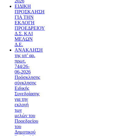
2026
ΕΙΔΙΚΗ
ΠΡΟΣΚΛΗΣΗ
ΓΙΑ ΤΗΝ
ΕΚΛΟΓΗ
ΠΡΟΕΔΡΕΙΟΥ
Δ.Σ. ΚΑΙ
ΜΕΛΩΝ
Δ.Ε.
ΑΝΑΚΛΗΣΗ
της υπ’ αρ.
πρωτ.
744/26-
06-2026
Πρόσκλησης
σύγκλησης
Ειδικής
Συνεδρίασης
για την
εκλογή
των
μελών του
Προεδρείου
του
Δημοτικού