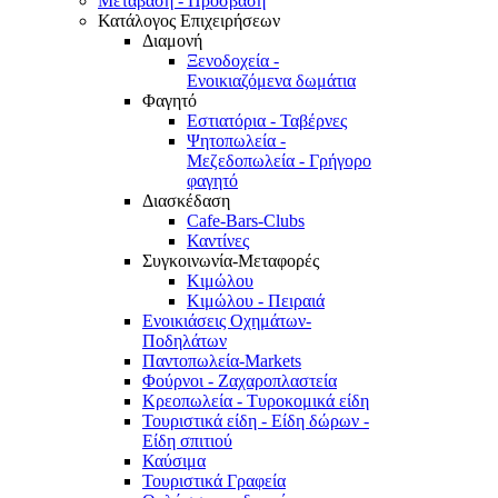
Μετάβαση - Πρόσβαση
Κατάλογος Επιχειρήσεων
Διαμονή
Ξενοδοχεία -
Ενοικιαζόμενα δωμάτια
Φαγητό
Εστιατόρια - Ταβέρνες
Ψητοπωλεία -
Μεζεδοπωλεία - Γρήγορο
φαγητό
Διασκέδαση
Cafe-Bars-Clubs
Καντίνες
Συγκοινωνία-Μεταφορές
Κιμώλου
Κιμώλου - Πειραιά
Ενοικιάσεις Οχημάτων-
Ποδηλάτων
Παντοπωλεία-Markets
Φούρνοι - Ζαχαροπλαστεία
Κρεοπωλεία - Τυροκομικά είδη
Τουριστικά είδη - Είδη δώρων -
Είδη σπιτιού
Καύσιμα
Τουριστικά Γραφεία