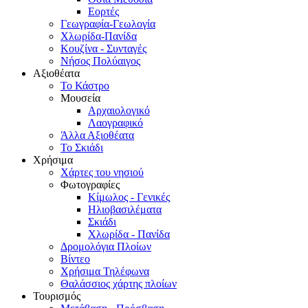
Εορτές
Γεωγραφία-Γεωλογία
Χλωρίδα-Πανίδα
Κουζίνα - Συνταγές
Νήσος Πολύαιγος
Αξιοθέατα
Το Κάστρο
Μουσεία
Αρχαιολογικό
Λαογραφικό
Άλλα Αξιοθέατα
Το Σκιάδι
Χρήσιμα
Χάρτες του νησιού
Φωτογραφίες
Κίμωλος - Γενικές
Ηλιοβασιλέματα
Σκιάδι
Χλωρίδα - Πανίδα
Δρομολόγια Πλοίων
Βίντεο
Χρήσιμα Τηλέφωνα
Θαλάσσιος χάρτης πλοίων
Τουρισμός