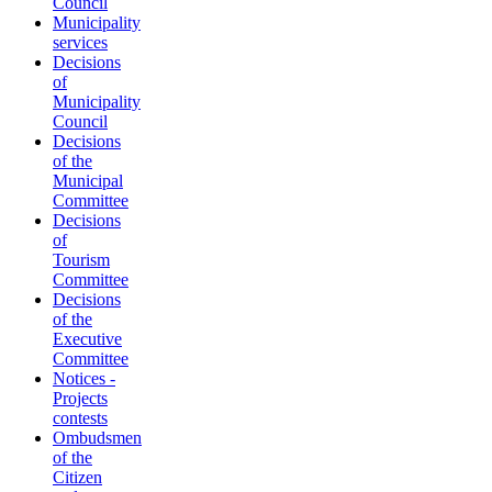
Council
Municipality
services
Decisions
of
Municipality
Council
Decisions
of the
Municipal
Committee
Decisions
of
Tourism
Committee
Decisions
of the
Executive
Committee
Notices -
Projects
contests
Ombudsmen
of the
Citizen