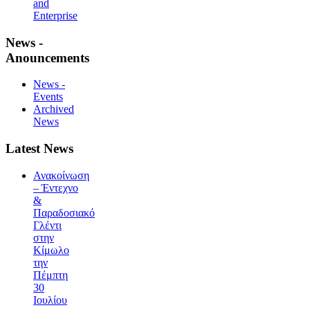
and
Enterprise
News -
Anouncements
News -
Events
Archived
News
Latest News
Ανακοίνωση
– Έντεχνο
&
Παραδοσιακό
Γλέντι
στην
Κίμωλο
την
Πέμπτη
30
Ιουλίου