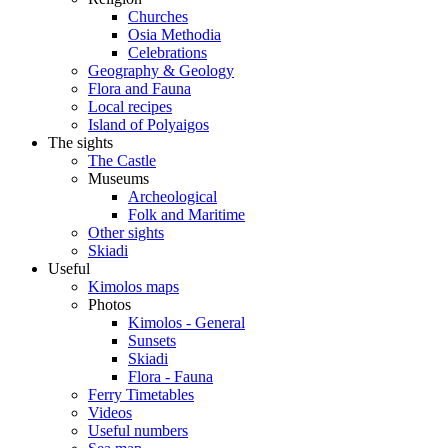
Churches
Osia Methodia
Celebrations
Geography & Geology
Flora and Fauna
Local recipes
Island of Polyaigos
The sights
The Castle
Museums
Archeological
Folk and Maritime
Other sights
Skiadi
Useful
Kimolos maps
Photos
Kimolos - General
Sunsets
Skiadi
Flora - Fauna
Ferry Timetables
Videos
Useful numbers