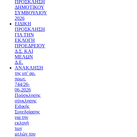
ΠΡΟΣΚΛΗΣΗ
ΔΗΜΟΤΙΚΟΥ
ΣΥΜΒΟΥΛΙΟΥ
2026
ΕΙΔΙΚΗ
ΠΡΟΣΚΛΗΣΗ
ΓΙΑ ΤΗΝ
ΕΚΛΟΓΗ
ΠΡΟΕΔΡΕΙΟΥ
Δ.Σ. ΚΑΙ
ΜΕΛΩΝ
Δ.Ε.
ΑΝΑΚΛΗΣΗ
της υπ’ αρ.
πρωτ.
744/26-
06-2026
Πρόσκλησης
σύγκλησης
Ειδικής
Συνεδρίασης
για την
εκλογή
των
μελών του