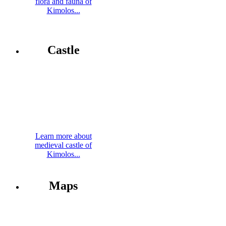
flora and fauna of
Kimolos...
Castle
Learn more about
medieval castle of
Kimolos...
Maps