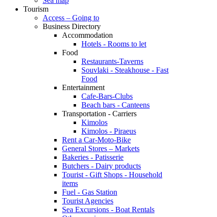
Sea map
Tourism
Access – Going to
Business Directory
Accommodation
Hotels - Rooms to let
Food
Restaurants-Taverns
Souvlaki - Steakhouse - Fast
Food
Entertainment
Cafe-Bars-Clubs
Beach bars - Canteens
Transportation - Carriers
Kimolos
Kimolos - Piraeus
Rent a Car-Moto-Bike
General Stores – Markets
Bakeries - Patisserie
Butchers - Dairy products
Tourist - Gift Shops - Household
items
Fuel - Gas Station
Tourist Agencies
Sea Excursions - Boat Rentals