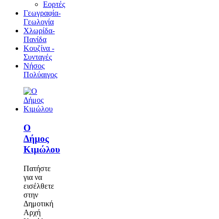
Εορτές
Γεωγραφία-
Γεωλογία
Χλωρίδα-
Πανίδα
Κουζίνα -
Συνταγές
Νήσος
Πολύαιγος
Ο
Δήμος
Κιμώλου
Πατήστε
για να
εισέλθετε
στην
Δημοτική
Αρχή