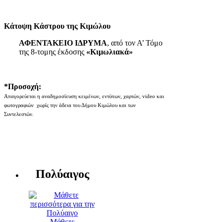
Κάτοψη Κάστρου της Κιμώλου
ΑΦΕΝΤΑΚΕΙΟ ΙΔΡΥΜΑ
, από τον Α’ Τόμο
της 8-τομης έκδοσης
«Κιμωλιακά»
*Προσοχή:
Απαγορεύεται η αναδημοσίευση κειμένων, εντύπων, χαρτών, video και
φωτογραφιών χωρίς την άδεια του Δήμου Κιμώλου και των
Συντελεστών.
Πολύαιγος
Μάθετε