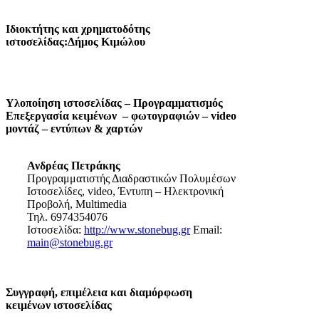
Ιδιοκτήτης και χρηματοδότης
ιστοσελίδας:Δήμος Κιμώλου
Υλοποίηση ιστοσελίδας – Προγραμματισμός
Επεξεργασία κειμένων – φωτογραφιών – video
μοντάζ – εντύπων & χαρτών
Ανδρέας Πετράκης
Προγραμματιστής Διαδραστικών Πολυμέσων
Ιστοσελίδες, video, Έντυπη – Ηλεκτρονική
Προβολή, Multimedia
Τηλ. 6974354076
Ιστοσελίδα:
http://www.stonebug.gr
Email:
main@stonebug.gr
Συγγραφή, επιμέλεια και διαμόρφωση
κειμένων ιστοσελίδας