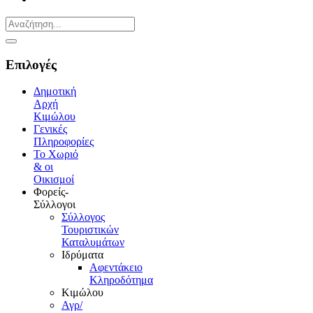
Επιλογές
Δημοτική
Αρχή
Κιμώλου
Γενικές
Πληροφορίες
Το Xωριό
& οι
Οικισμοί
Φορείς-
Σύλλογοι
Σύλλογος
Τουριστικών
Καταλυμάτων
Ιδρύματα
Αφεντάκειο
Κληροδότημα
Κιμώλου
Αγρ/