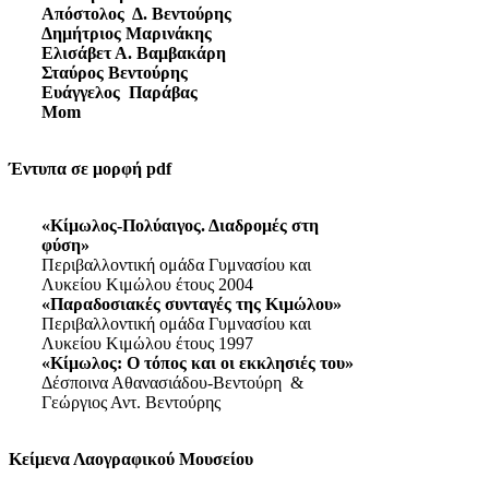
Απόστολος Δ. Βεντούρης
Δημήτριος Μαρινάκης
Ελισάβετ Α. Βαμβακάρη
Σταύρος Βεντούρης
Ευάγγελος Παράβας
Mom
Έντυπα σε μορφή pdf
«Κίμωλος-Πολύαιγος. Διαδρομές στη
φύση»
Περιβαλλοντική ομάδα Γυμνασίου και
Λυκείου Κιμώλου έτους 2004
«Παραδοσιακές συνταγές της Κιμώλου»
Περιβαλλοντική ομάδα Γυμνασίου και
Λυκείου Κιμώλου έτους 1997
«Κίμωλος: Ο τόπος και οι εκκλησιές του»
Δέσποινα Αθανασιάδου-Βεντούρη &
Γεώργιος Αντ. Βεντούρης
Κείμενα Λαογραφικού Μουσείου