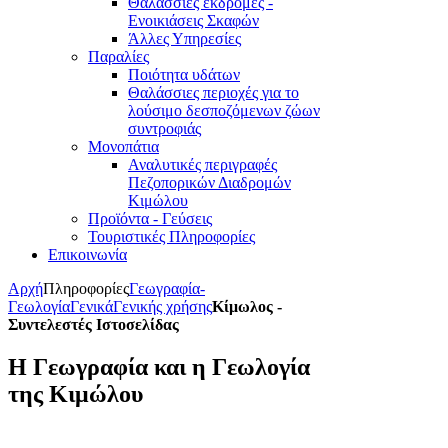
Θαλάσσιες εκδρομές -
Ενοικιάσεις Σκαφών
Άλλες Υπηρεσίες
Παραλίες
Ποιότητα υδάτων
Θαλάσσιες περιοχές για το
λούσιμο δεσποζόμενων ζώων
συντροφιάς
Μονοπάτια
Αναλυτικές περιγραφές
Πεζοπορικών Διαδρομών
Κιμώλου
Προϊόντα - Γεύσεις
Τουριστικές Πληροφορίες
Επικοινωνία
Αρχή
Πληροφορίες
Γεωγραφία-
Γεωλογία
Γενικά
Γενικής χρήσης
Κίμωλος -
Συντελεστές Ιστοσελίδας
Η Γεωγραφία και η Γεωλογία
της Κιμώλου