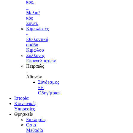
κος.
–
Μελισ/
κός
Συνετ.
Κιμωλίστες
-
Εθελοντική
ομάδα
Κιμώλου
Σύλλογος
Επαγγελματιών
Πειραιώς
-
Αθηνών
Σύνδεσμος
«Η
Οδηγήτρια»
Ιστορία
Κοινωνικές
Υπηρεσίες
Θρησκεία
Εκκλησίες
Οσία
Μεθοδία