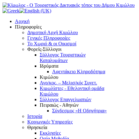
Αρχική
Πληροφορίες
Δημοτική Αρχή Κιμώλου
Γενικές Πληροφορίες
Το Xωριό & οι Οικισμοί
Φορείς-Σύλλογοι
Σύλλογος Τουριστικών
Καταλυμάτων
Ιδρύματα
Αφεντάκειο Κληροδότημα
Κιμώλου
Αγρ/κος. – Μελισ/κός Συνετ.
Κιμωλίστες - Εθελοντική ομάδα
Κιμώλου
Σύλλογος Επαγγελματιών
Πειραιώς - Αθηνών
Σύνδεσμος «Η Οδηγήτρια»
Ιστορία
Κοινωνικές Υπηρεσίες
Θρησκεία
Εκκλησίες
Οσία Μεθοδία