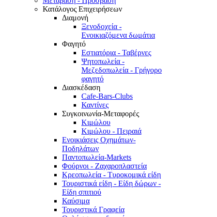
Μετάβαση - Πρόσβαση
Κατάλογος Επιχειρήσεων
Διαμονή
Ξενοδοχεία -
Ενοικιαζόμενα δωμάτια
Φαγητό
Εστιατόρια - Ταβέρνες
Ψητοπωλεία -
Μεζεδοπωλεία - Γρήγορο
φαγητό
Διασκέδαση
Cafe-Bars-Clubs
Καντίνες
Συγκοινωνία-Μεταφορές
Κιμώλου
Κιμώλου - Πειραιά
Ενοικιάσεις Οχημάτων-
Ποδηλάτων
Παντοπωλεία-Markets
Φούρνοι - Ζαχαροπλαστεία
Κρεοπωλεία - Τυροκομικά είδη
Τουριστικά είδη - Είδη δώρων -
Είδη σπιτιού
Καύσιμα
Τουριστικά Γραφεία