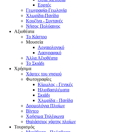
Εορτές
Γεωγραφία-Γεωλογία
Χλωρίδα-Πανίδα
Κουζίνα - Συνταγές
Νήσος Πολύαιγος
Αξιοθέατα
Το Κάστρο
Μουσεία
Αρχαιολογικό
Λαογραφικό
Άλλα Αξιοθέατα
Το Σκιάδι
Χρήσιμα
Χάρτες του νησιού
Φωτογραφίες
Κίμωλος - Γενικές
Ηλιοβασιλέματα
Σκιάδι
Χλωρίδα - Πανίδα
Δρομολόγια Πλοίων
Βίντεο
Χρήσιμα Τηλέφωνα
Θαλάσσιος χάρτης πλοίων
Τουρισμός