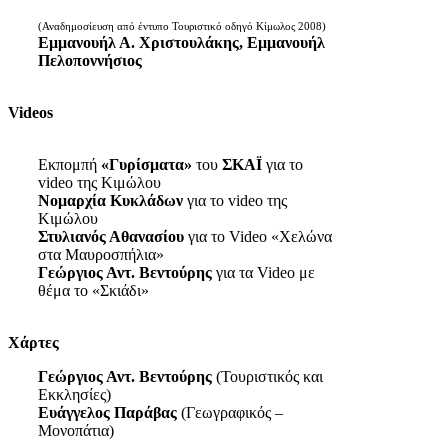
(Αναδημοσίευση από έντυπο Τουριστικό οδηγό Κίμωλος 2008)
Εμμανουήλ Α. Χριστουλάκης, Εμμανουήλ
Πελοποννήσιος
Videos
Εκπομπή
«Γυρίσματα»
του
ΣΚΑΪ
για το
video της Κιμώλου
Νομαρχία Κυκλάδων
για το video της
Κιμώλου
Στυλιανός Αθανασίου
για το Video «Χελώνα
στα Μαυροσπήλια»
Γεώργιος Αντ. Βεντούρης
για τα Video με
θέμα το «Σκιάδι»
Χάρτες
Γεώργιος Αντ. Βεντούρης
(Τουριστικός και
Εκκλησίες)
Ευάγγελος Παράβας
(Γεωγραφικός –
Μονοπάτια)