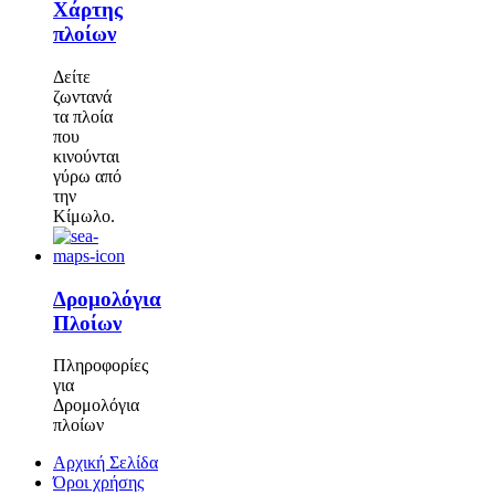
Χάρτης
πλοίων
Δείτε
ζωντανά
τα πλοία
που
κινούνται
γύρω από
την
Κίμωλο.
Δρομολόγια
Πλοίων
Πληροφορίες
για
Δρομολόγια
πλοίων
Αρχική Σελίδα
Όροι χρήσης