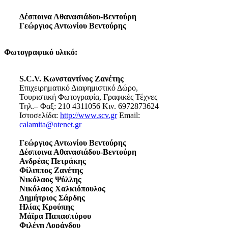
Δέσποινα Αθανασιάδου-Βεντούρη
Γεώργιος Αντωνίου Βεντούρης
Φωτογραφικό υλικό:
S.C.V. Κωνσταντίνος Ζανέτης
Επιχειρηματικό Διαφημιστικό Δώρο,
Τουριστική Φωτογραφία, Γραφικές Τέχνες
Τηλ.– Φαξ: 210 4311056 Κιν. 6972873624
Ιστοσελίδα:
http://www.scv.gr
Email:
calamita@otenet.gr
Γεώργιος Αντωνίου Βεντούρης
Δέσποινα Αθανασιάδου-Βεντούρη
Ανδρέας Πετράκης
Φίλιππος Ζανέτης
Νικόλαος Ψύλλης
Νικόλαος Χαλκιόπουλος
Δημήτριος Σάρδης
Ηλίας Κρούπης
Μάϊρα Παπασπύρου
Φιλένη Λοράνδου