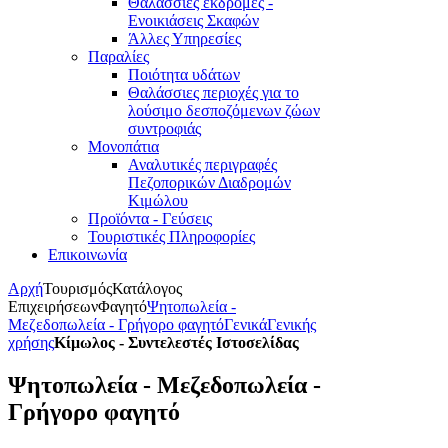
Θαλάσσιες εκδρομές -
Ενοικιάσεις Σκαφών
Άλλες Υπηρεσίες
Παραλίες
Ποιότητα υδάτων
Θαλάσσιες περιοχές για το
λούσιμο δεσποζόμενων ζώων
συντροφιάς
Μονοπάτια
Αναλυτικές περιγραφές
Πεζοπορικών Διαδρομών
Κιμώλου
Προϊόντα - Γεύσεις
Τουριστικές Πληροφορίες
Επικοινωνία
Αρχή
Τουρισμός
Κατάλογος
Επιχειρήσεων
Φαγητό
Ψητοπωλεία -
Μεζεδοπωλεία - Γρήγορο φαγητό
Γενικά
Γενικής
χρήσης
Κίμωλος - Συντελεστές Ιστοσελίδας
Ψητοπωλεία - Μεζεδοπωλεία -
Γρήγορο φαγητό