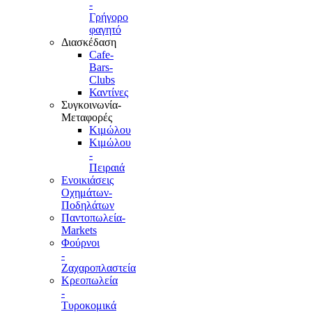
-
Γρήγορο
φαγητό
Διασκέδαση
Cafe-
Bars-
Clubs
Καντίνες
Συγκοινωνία-
Μεταφορές
Κιμώλου
Κιμώλου
-
Πειραιά
Ενοικιάσεις
Οχημάτων-
Ποδηλάτων
Παντοπωλεία-
Markets
Φούρνοι
-
Ζαχαροπλαστεία
Κρεοπωλεία
-
Τυροκομικά