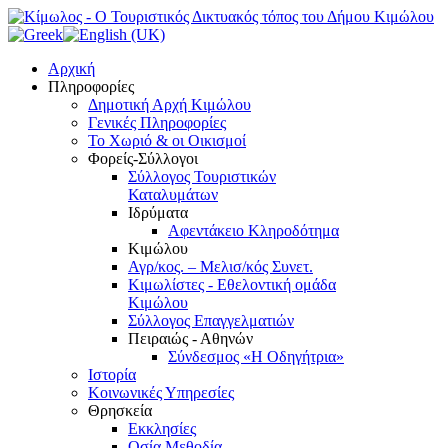
Αρχική
Πληροφορίες
Δημοτική Αρχή Κιμώλου
Γενικές Πληροφορίες
Το Xωριό & οι Οικισμοί
Φορείς-Σύλλογοι
Σύλλογος Τουριστικών
Καταλυμάτων
Ιδρύματα
Αφεντάκειο Κληροδότημα
Κιμώλου
Αγρ/κος. – Μελισ/κός Συνετ.
Κιμωλίστες - Εθελοντική ομάδα
Κιμώλου
Σύλλογος Επαγγελματιών
Πειραιώς - Αθηνών
Σύνδεσμος «Η Οδηγήτρια»
Ιστορία
Κοινωνικές Υπηρεσίες
Θρησκεία
Εκκλησίες
Οσία Μεθοδία