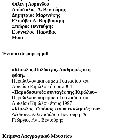
Φιλένη Λοράνδου
Απόστολος Δ. Βεντούρης
Δημήτριος Μαρινάκης
Ελισάβετ Α. Βαμβακάρη
Σταύρος Βεντούρης
Ευάγγελος Παράβας
Mom
Έντυπα σε μορφή pdf
«Κίμωλος-Πολύαιγος. Διαδρομές στη
φύση»
Περιβαλλοντική ομάδα Γυμνασίου και
Λυκείου Κιμώλου έτους 2004
«Παραδοσιακές συνταγές της Κιμώλου»
Περιβαλλοντική ομάδα Γυμνασίου και
Λυκείου Κιμώλου έτους 1997
«Κίμωλος: Ο τόπος και οι εκκλησιές του»
Δέσποινα Αθανασιάδου-Βεντούρη &
Γεώργιος Αντ. Βεντούρης
Κείμενα Λαογραφικού Μουσείου