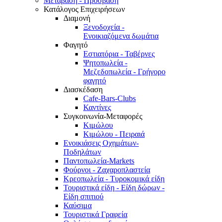
Μετάβαση - Πρόσβαση
Κατάλογος Επιχειρήσεων
Διαμονή
Ξενοδοχεία -
Ενοικιαζόμενα δωμάτια
Φαγητό
Εστιατόρια - Ταβέρνες
Ψητοπωλεία -
Μεζεδοπωλεία - Γρήγορο
φαγητό
Διασκέδαση
Cafe-Bars-Clubs
Καντίνες
Συγκοινωνία-Μεταφορές
Κιμώλου
Κιμώλου - Πειραιά
Ενοικιάσεις Οχημάτων-
Ποδηλάτων
Παντοπωλεία-Markets
Φούρνοι - Ζαχαροπλαστεία
Κρεοπωλεία - Τυροκομικά είδη
Τουριστικά είδη - Είδη δώρων -
Είδη σπιτιού
Καύσιμα
Τουριστικά Γραφεία