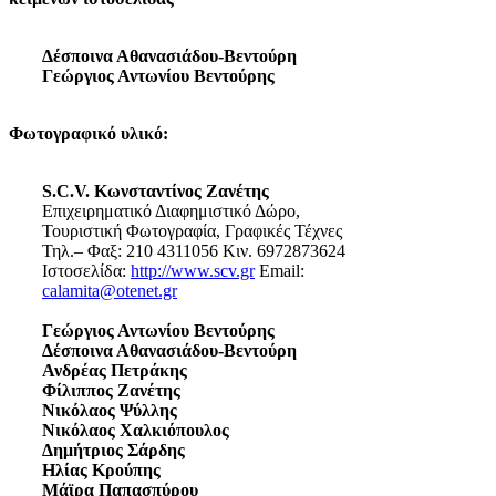
Δέσποινα Αθανασιάδου-Βεντούρη
Γεώργιος Αντωνίου Βεντούρης
Φωτογραφικό υλικό:
S.C.V. Κωνσταντίνος Ζανέτης
Επιχειρηματικό Διαφημιστικό Δώρο,
Τουριστική Φωτογραφία, Γραφικές Τέχνες
Τηλ.– Φαξ: 210 4311056 Κιν. 6972873624
Ιστοσελίδα:
http://www.scv.gr
Email:
calamita@otenet.gr
Γεώργιος Αντωνίου Βεντούρης
Δέσποινα Αθανασιάδου-Βεντούρη
Ανδρέας Πετράκης
Φίλιππος Ζανέτης
Νικόλαος Ψύλλης
Νικόλαος Χαλκιόπουλος
Δημήτριος Σάρδης
Ηλίας Κρούπης
Μάϊρα Παπασπύρου