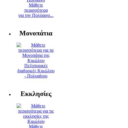
Μάθετε
περισσότερα
για την Πολύαιγο...
Μονοπάτια
Πεζοπορικές
διαδρομές Κιμώλου
- Πολυαίγου
Εκκλησίες
Μάθετε