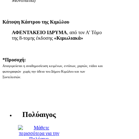
Μονοπάτια)
Κάτοψη Κάστρου της Κιμώλου
ΑΦΕΝΤΑΚΕΙΟ ΙΔΡΥΜΑ
, από τον Α’ Τόμο
της 8-τομης έκδοσης
«Κιμωλιακά»
*Προσοχή:
Απαγορεύεται η αναδημοσίευση κειμένων, εντύπων, χαρτών, video και
φωτογραφιών χωρίς την άδεια του Δήμου Κιμώλου και των
Συντελεστών.
Πολύαιγος