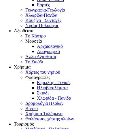
Εορτές
Γεωγραφία-Γεωλογία
Χλωρίδα-Πανίδα
Κουζίνα - Συνταγές
Νήσος Πολύαιγος
Αξιοθέατα
Το Κάστρο
Μουσεία
Αρχαιολογικό
Λαογραφικό
Άλλα Αξιοθέατα
Το Σκιάδι
Χρήσιμα
Χάρτες του νησιού
Φωτογραφίες
Κίμωλος - Γενικές
Ηλιοβασιλέματα
Σκιάδι
Χλωρίδα - Πανίδα
Δρομολόγια Πλοίων
Βίντεο
Χρήσιμα Τηλέφωνα
Θαλάσσιος χάρτης πλοίων
Τουρισμός