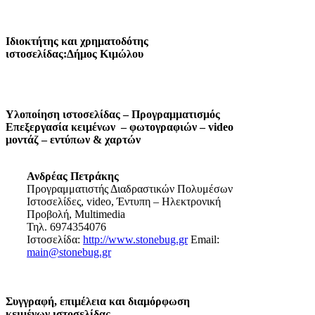
Ιδιοκτήτης και χρηματοδότης
ιστοσελίδας:Δήμος Κιμώλου
Υλοποίηση ιστοσελίδας – Προγραμματισμός
Επεξεργασία κειμένων – φωτογραφιών – video
μοντάζ – εντύπων & χαρτών
Ανδρέας Πετράκης
Προγραμματιστής Διαδραστικών Πολυμέσων
Ιστοσελίδες, video, Έντυπη – Ηλεκτρονική
Προβολή, Multimedia
Τηλ. 6974354076
Ιστοσελίδα:
http://www.stonebug.gr
Email:
main@stonebug.gr
Συγγραφή, επιμέλεια και διαμόρφωση
κειμένων ιστοσελίδας