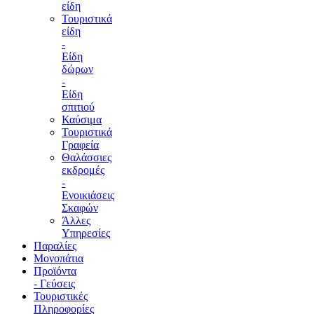
είδη
Τουριστικά
είδη
-
Είδη
δώρων
-
Είδη
σπιτιού
Καύσιμα
Τουριστικά
Γραφεία
Θαλάσσιες
εκδρομές
-
Ενοικιάσεις
Σκαφών
Άλλες
Υπηρεσίες
Παραλίες
Μονοπάτια
Προϊόντα
- Γεύσεις
Τουριστικές
Πληροφορίες