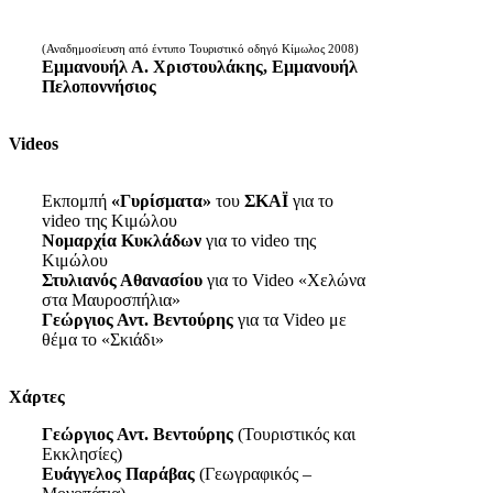
(Αναδημοσίευση από έντυπο Τουριστικό οδηγό Κίμωλος 2008)
Εμμανουήλ Α. Χριστουλάκης, Εμμανουήλ
Πελοποννήσιος
Videos
Εκπομπή
«Γυρίσματα»
του
ΣΚΑΪ
για το
video της Κιμώλου
Νομαρχία Κυκλάδων
για το video της
Κιμώλου
Στυλιανός Αθανασίου
για το Video «Χελώνα
στα Μαυροσπήλια»
Γεώργιος Αντ. Βεντούρης
για τα Video με
θέμα το «Σκιάδι»
Χάρτες
Γεώργιος Αντ. Βεντούρης
(Τουριστικός και
Εκκλησίες)
Ευάγγελος Παράβας
(Γεωγραφικός –