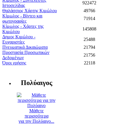
Κίμωλος - Συντελεστές
922472
Ιστοσελίδας
Θαλάσσιος Χάρτης Κιμώλου
49766
Κίμωλος - Βίντεο και
71914
φωτογραφίες
Κίμωλος - Χάρτες της
145808
Κιμώλου
Δημος Κιμώλου -
25488
Ευχαριστίες
Πνευματικά Δικαιώματα
21794
Προστασία Προσωπικών
21756
Δεδομένων
Όροι χρήσης
22118
Πολύαιγος
Μάθετε
περισσότερα
για την Πολύαιγο...