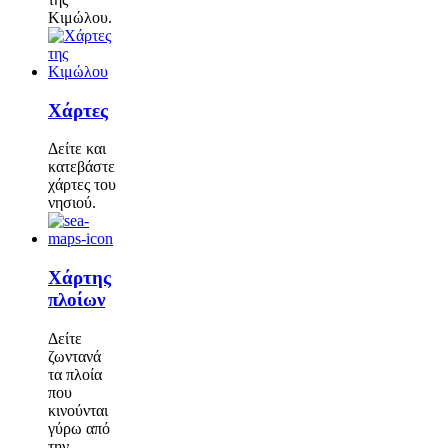
Κιμώλου.
Χάρτες
Δείτε και
κατεβάστε
χάρτες του
νησιού.
Χάρτης
πλοίων
Δείτε
ζωντανά
τα πλοία
που
κινούνται
γύρω από
την