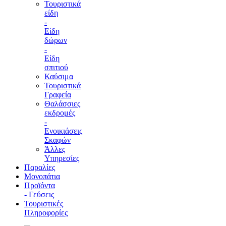
Τουριστικά
είδη
-
Είδη
δώρων
-
Είδη
σπιτιού
Καύσιμα
Τουριστικά
Γραφεία
Θαλάσσιες
εκδρομές
-
Ενοικιάσεις
Σκαφών
Άλλες
Υπηρεσίες
Παραλίες
Μονοπάτια
Προϊόντα
- Γεύσεις
Τουριστικές
Πληροφορίες