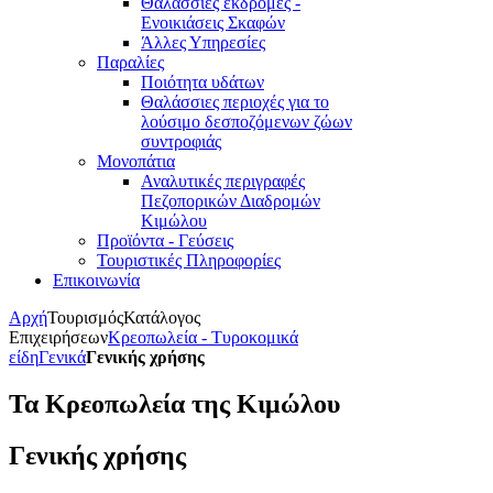
Θαλάσσιες εκδρομές -
Ενοικιάσεις Σκαφών
Άλλες Υπηρεσίες
Παραλίες
Ποιότητα υδάτων
Θαλάσσιες περιοχές για το
λούσιμο δεσποζόμενων ζώων
συντροφιάς
Μονοπάτια
Αναλυτικές περιγραφές
Πεζοπορικών Διαδρομών
Κιμώλου
Προϊόντα - Γεύσεις
Τουριστικές Πληροφορίες
Επικοινωνία
Αρχή
Τουρισμός
Κατάλογος
Επιχειρήσεων
Κρεοπωλεία - Τυροκομικά
είδη
Γενικά
Γενικής χρήσης
Τα Κρεοπωλεία της Κιμώλου
Γενικής χρήσης