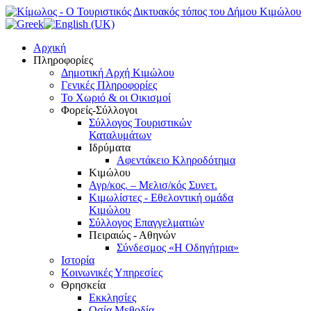
Αρχική
Πληροφορίες
Δημοτική Αρχή Κιμώλου
Γενικές Πληροφορίες
Το Xωριό & οι Οικισμοί
Φορείς-Σύλλογοι
Σύλλογος Τουριστικών
Καταλυμάτων
Ιδρύματα
Αφεντάκειο Κληροδότημα
Κιμώλου
Αγρ/κος. – Μελισ/κός Συνετ.
Κιμωλίστες - Εθελοντική ομάδα
Κιμώλου
Σύλλογος Επαγγελματιών
Πειραιώς - Αθηνών
Σύνδεσμος «Η Οδηγήτρια»
Ιστορία
Κοινωνικές Υπηρεσίες
Θρησκεία
Εκκλησίες
Οσία Μεθοδία