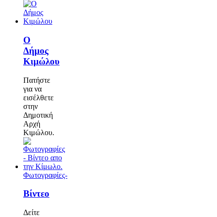
Ο
Δήμος
Κιμώλου
Πατήστε
για να
εισέλθετε
στην
Δημοτική
Αρχή
Κιμώλου.
Φωτογραφίες-
Βίντεο
Δείτε