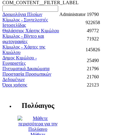
COM_CONTENT__FILTER_LABEL
Δρομολόγια Πλοίων
Administrator
19790
Κίμωλος - Συντελεστές
922658
Ιστοσελίδας
Θαλάσσιος Χάρτης Κιμώλου
49772
Κίμωλος - Βίντεο και
71922
φωτογραφίες
Κίμωλος - Χάρτες της
145826
Κιμώλου
Δημος Κιμώλου -
25490
Ευχαριστίες
Πνευματικά Δικαιώματα
21796
Προστασία Προσωπικών
21760
Δεδομένων
Όροι χρήσης
22123
Πολύαιγος
Μάθετε