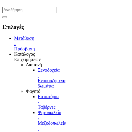
Επιλογές
Μετάβαση
-
Πρόσβαση
Κατάλογος
Επιχειρήσεων
Διαμονή
Ξενοδοχεία
-
Ενοικιαζόμενα
δωμάτια
Φαγητό
Εστιατόρια
-
Ταβέρνες
Ψητοπωλεία
-
Μεζεδοπωλεία
-