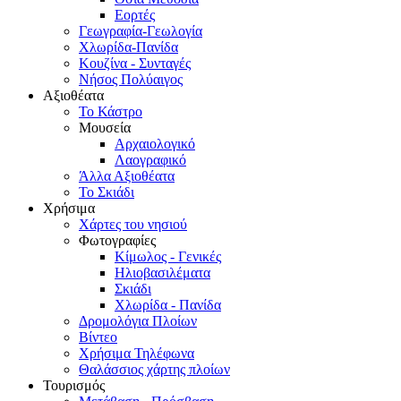
Εορτές
Γεωγραφία-Γεωλογία
Χλωρίδα-Πανίδα
Κουζίνα - Συνταγές
Νήσος Πολύαιγος
Αξιοθέατα
Το Κάστρο
Μουσεία
Αρχαιολογικό
Λαογραφικό
Άλλα Αξιοθέατα
Το Σκιάδι
Χρήσιμα
Χάρτες του νησιού
Φωτογραφίες
Κίμωλος - Γενικές
Ηλιοβασιλέματα
Σκιάδι
Χλωρίδα - Πανίδα
Δρομολόγια Πλοίων
Βίντεο
Χρήσιμα Τηλέφωνα
Θαλάσσιος χάρτης πλοίων
Τουρισμός