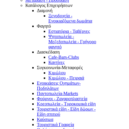
Μετάβαση - Πρόσβαση
Κατάλογος Επιχειρήσεων
Διαμονή
Ξενοδοχεία -
Ενοικιαζόμενα δωμάτια
Φαγητό
Εστιατόρια - Ταβέρνες
Ψητοπωλεία -
Μεζεδοπωλεία - Γρήγορο
φαγητό
Διασκέδαση
Cafe-Bars-Clubs
Καντίνες
Συγκοινωνία-Μεταφορές
Κιμώλου
Κιμώλου - Πειραιά
Ενοικιάσεις Οχημάτων-
Ποδηλάτων
Παντοπωλεία-Markets
Φούρνοι - Ζαχαροπλαστεία
Κρεοπωλεία - Τυροκομικά είδη
Τουριστικά είδη - Είδη δώρων -
Είδη σπιτιού
Καύσιμα
Τουριστικά Γραφεία