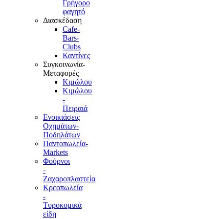
Γρήγορο
φαγητό
Διασκέδαση
Cafe-
Bars-
Clubs
Καντίνες
Συγκοινωνία-
Μεταφορές
Κιμώλου
Κιμώλου
-
Πειραιά
Ενοικιάσεις
Οχημάτων-
Ποδηλάτων
Παντοπωλεία-
Markets
Φούρνοι
-
Ζαχαροπλαστεία
Κρεοπωλεία
-
Τυροκομικά
είδη