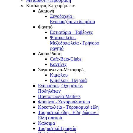
Μετάβαση - Πρόσβαση
Κατάλογος Επιχειρήσεων
Διαμονή
Ξενοδοχεία -
Ενοικιαζόμενα δωμάτια
Φαγητό
Εστιατόρια - Ταβέρνες
Ψητοπωλεία -
Μεζεδοπωλεία - Γρήγορο
φαγητό
Διασκέδαση
Cafe-Bars-Clubs
Καντίνες
Συγκοινωνία-Μεταφορές
Κιμώλου
Κιμώλου - Πειραιά
Ενοικιάσεις Οχημάτων-
Ποδηλάτων
Παντοπωλεία-Markets
Φούρνοι - Ζαχαροπλαστεία
Κρεοπωλεία - Τυροκομικά είδη
Τουριστικά είδη - Είδη δώρων -
Είδη σπιτιού
Καύσιμα
Τουριστικά Γραφεία