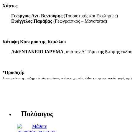
Χάρτες
Γεώργιος Αντ. Βεντούρης
(Τουριστικός και Εκκλησίες)
Ευάγγελος Παράβας
(Γεωγραφικός – Μονοπάτια)
Κάτοψη Κάστρου της Κιμώλου
ΑΦΕΝΤΑΚΕΙΟ ΙΔΡΥΜΑ
, από τον Α’ Τόμο της 8-τομης έκδο
*Προσοχή:
Απαγορεύεται η αναδημοσίευση κειμένων, εντύπων, χαρτών, video και φωτογραφιών χωρίς την 
Πολύαιγος