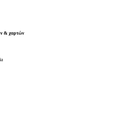
ων & χαρτών
ia