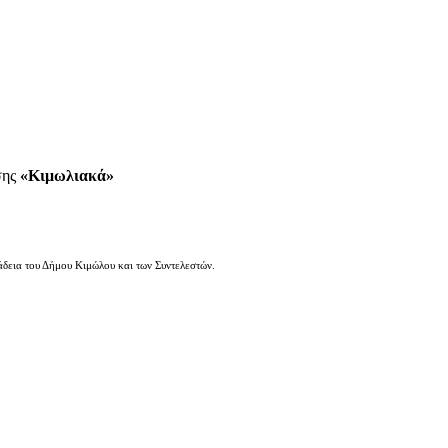
σης
«Κιμωλιακά»
άδεια του Δήμου Κιμώλου και των Συντελεστών.