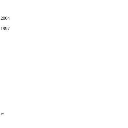
 2004
 1997
α»