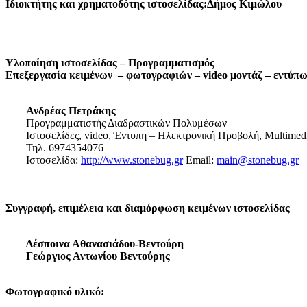
Ιδιοκτήτης και χρηματοδότης ιστοσελίδας:Δήμος Κιμώλου
Υλοποίηση ιστοσελίδας – Προγραμματισμός
Επεξεργασία κειμένων – φωτογραφιών – video μοντάζ – εντύπ
Ανδρέας Πετράκης
Προγραμματιστής Διαδραστικών Πολυμέσων
Ιστοσελίδες, video, Έντυπη – Ηλεκτρονική Προβολή, Multimed
Τηλ. 6974354076
Ιστοσελίδα:
http://www.stonebug.gr
Email:
main@stonebug.gr
Συγγραφή, επιμέλεια και διαμόρφωση κειμένων ιστοσελίδας
Δέσποινα Αθανασιάδου-Βεντούρη
Γεώργιος Αντωνίου Βεντούρης
Φωτογραφικό υλικό: