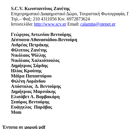
S.C.V. Κωνσταντίνος Ζανέτης
Επιχειρηματικό Διαφημιστικό Δώρο, Τουριστική Φωτογραφία, Γ
Τηλ.– Φαξ: 210 4311056 Κιν. 6972873624
Ιστοσελίδα:
http://www.scv.gr
Email:
calamita@otenet.gr
Γεώργιος Αντωνίου Βεντούρης
Δέσποινα Αθανασιάδου-Βεντούρη
Ανδρέας Πετράκης
Φίλιππος Ζανέτης
Νικόλαος Ψύλλης
Νικόλαος Χαλκιόπουλος
Δημήτριος Σάρδης
Ηλίας Κρούπης
Μάϊρα Παπασπύρου
Φιλένη Λοράνδου
Απόστολος Δ. Βεντούρης
Δημήτριος Μαρινάκης
Ελισάβετ Α. Βαμβακάρη
Σταύρος Βεντούρης
Ευάγγελος Παράβας
Mom
Έντυπα σε μορφή pdf