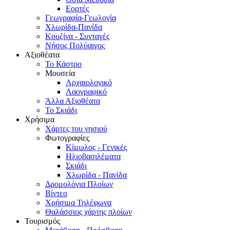
Εορτές
Γεωγραφία-Γεωλογία
Χλωρίδα-Πανίδα
Κουζίνα - Συνταγές
Νήσος Πολύαιγος
Αξιοθέατα
Το Κάστρο
Μουσεία
Αρχαιολογικό
Λαογραφικό
Άλλα Αξιοθέατα
Το Σκιάδι
Χρήσιμα
Χάρτες του νησιού
Φωτογραφίες
Κίμωλος - Γενικές
Ηλιοβασιλέματα
Σκιάδι
Χλωρίδα - Πανίδα
Δρομολόγια Πλοίων
Βίντεο
Χρήσιμα Τηλέφωνα
Θαλάσσιος χάρτης πλοίων
Τουρισμός