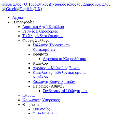
Αρχική
Πληροφορίες
Δημοτική Αρχή Κιμώλου
Γενικές Πληροφορίες
Το Xωριό & οι Οικισμοί
Φορείς-Σύλλογοι
Σύλλογος Τουριστικών
Καταλυμάτων
Ιδρύματα
Αφεντάκειο Κληροδότημα
Κιμώλου
Αγρ/κος. – Μελισ/κός Συνετ.
Κιμωλίστες - Εθελοντική ομάδα
Κιμώλου
Σύλλογος Επαγγελματιών
Πειραιώς - Αθηνών
Σύνδεσμος «Η Οδηγήτρια»
Ιστορία
Κοινωνικές Υπηρεσίες
Θρησκεία
Εκκλησίες
Οσία Μεθοδία