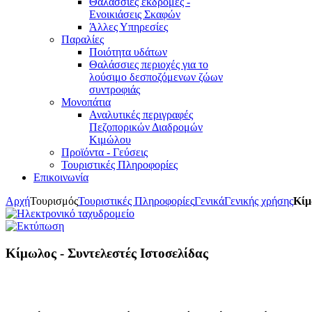
Θαλάσσιες εκδρομές -
Ενοικιάσεις Σκαφών
Άλλες Υπηρεσίες
Παραλίες
Ποιότητα υδάτων
Θαλάσσιες περιοχές για το
λούσιμο δεσποζόμενων ζώων
συντροφιάς
Μονοπάτια
Αναλυτικές περιγραφές
Πεζοπορικών Διαδρομών
Κιμώλου
Προϊόντα - Γεύσεις
Τουριστικές Πληροφορίες
Επικοινωνία
Αρχή
Τουρισμός
Τουριστικές Πληροφορίες
Γενικά
Γενικής χρήσης
Κίμ
Κίμωλος - Συντελεστές Ιστοσελίδας