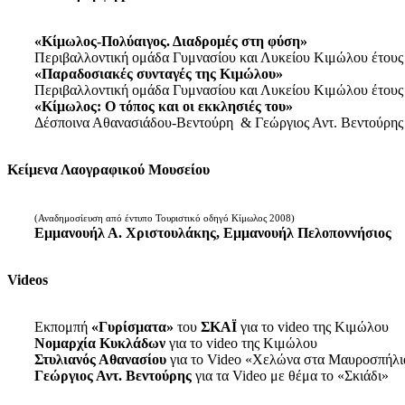
«Κίμωλος-Πολύαιγος. Διαδρομές στη φύση»
Περιβαλλοντική ομάδα Γυμνασίου και Λυκείου Κιμώλου έτους
«Παραδοσιακές συνταγές της Κιμώλου»
Περιβαλλοντική ομάδα Γυμνασίου και Λυκείου Κιμώλου έτους
«Κίμωλος: Ο τόπος και οι εκκλησιές του»
Δέσποινα Αθανασιάδου-Βεντούρη & Γεώργιος Αντ. Βεντούρης
Κείμενα Λαογραφικού Μουσείου
(Αναδημοσίευση από έντυπο Τουριστικό οδηγό Κίμωλος 2008)
Εμμανουήλ Α. Χριστουλάκης, Εμμανουήλ Πελοποννήσιος
Videos
Εκπομπή
«Γυρίσματα»
του
ΣΚΑΪ
για το video της Κιμώλου
Νομαρχία Κυκλάδων
για το video της Κιμώλου
Στυλιανός Αθανασίου
για το Video «Χελώνα στα Μαυροσπήλι
Γεώργιος Αντ. Βεντούρης
για τα Video με θέμα το «Σκιάδι»