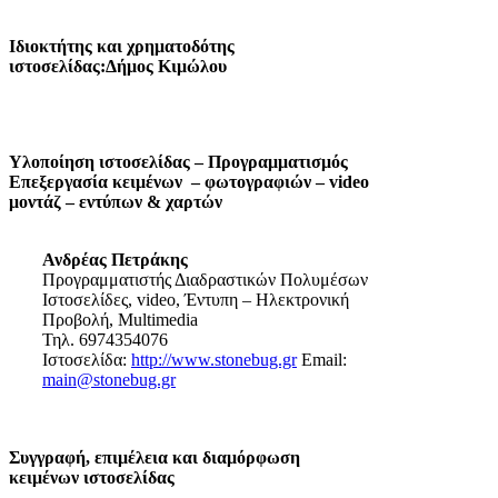
Ιδιοκτήτης και χρηματοδότης
ιστοσελίδας:Δήμος Κιμώλου
Υλοποίηση ιστοσελίδας – Προγραμματισμός
Επεξεργασία κειμένων – φωτογραφιών – video
μοντάζ – εντύπων & χαρτών
Ανδρέας Πετράκης
Προγραμματιστής Διαδραστικών Πολυμέσων
Ιστοσελίδες, video, Έντυπη – Ηλεκτρονική
Προβολή, Multimedia
Τηλ. 6974354076
Ιστοσελίδα:
http://www.stonebug.gr
Email:
main@stonebug.gr
Συγγραφή, επιμέλεια και διαμόρφωση
κειμένων ιστοσελίδας