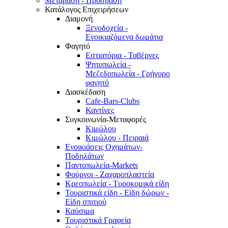
Μετάβαση - Πρόσβαση
Κατάλογος Επιχειρήσεων
Διαμονή
Ξενοδοχεία -
Ενοικιαζόμενα δωμάτια
Φαγητό
Εστιατόρια - Ταβέρνες
Ψητοπωλεία -
Μεζεδοπωλεία - Γρήγορο
φαγητό
Διασκέδαση
Cafe-Bars-Clubs
Καντίνες
Συγκοινωνία-Μεταφορές
Κιμώλου
Κιμώλου - Πειραιά
Ενοικιάσεις Οχημάτων-
Ποδηλάτων
Παντοπωλεία-Markets
Φούρνοι - Ζαχαροπλαστεία
Κρεοπωλεία - Τυροκομικά είδη
Τουριστικά είδη - Είδη δώρων -
Είδη σπιτιού
Καύσιμα
Τουριστικά Γραφεία