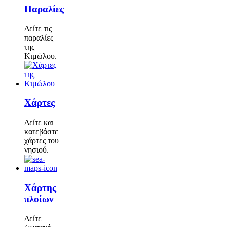
Παραλίες
Δείτε τις
παραλίες
της
Κιμώλου.
Χάρτες
Δείτε και
κατεβάστε
χάρτες του
νησιού.
Χάρτης
πλοίων
Δείτε