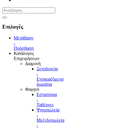
Επιλογές
Μετάβαση
-
Πρόσβαση
Κατάλογος
Επιχειρήσεων
Διαμονή
Ξενοδοχεία
-
Ενοικιαζόμενα
δωμάτια
Φαγητό
Εστιατόρια
-
Ταβέρνες
Ψητοπωλεία
-
Μεζεδοπωλεία
-