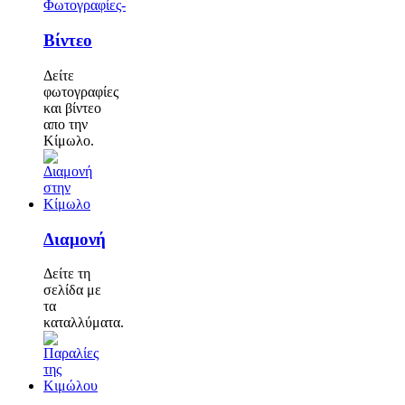
Φωτογραφίες-
Βίντεο
Δείτε
φωτογραφίες
και βίντεο
απο την
Κίμωλο.
Διαμονή
Δείτε τη
σελίδα με
τα
καταλλύματα.