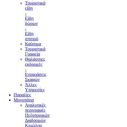
Τουριστικά
είδη
-
Είδη
δώρων
-
Είδη
σπιτιού
Καύσιμα
Τουριστικά
Γραφεία
Θαλάσσιες
εκδρομές
-
Ενοικιάσεις
Σκαφών
Άλλες
Υπηρεσίες
Παραλίες
Μονοπάτια
Αναλυτικές
περιγραφές
Πεζοπορικών
Διαδρομών
Κιμώλου