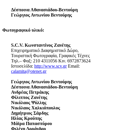
Δέσποινα Αθανασιάδου-Βεντούρη
Γεώργιος Αντωνίου Βεντούρης
Φωτογραφικό υλικό:
S.C.V. Κωνσταντίνος Ζανέτης
Επιχειρηματικό Διαφημιστικό Δώρο,
Τουριστική Φωτογραφία, Γραφικές Τέχνες
Τηλ.– Φαξ: 210 4311056 Κιν. 6972873624
Ιστοσελίδα:
http://www.scv.gr
Email:
calamita@otenet.gr
Γεώργιος Αντωνίου Βεντούρης
Δέσποινα Αθανασιάδου-Βεντούρη
Ανδρέας Πετράκης
Φίλιππος Ζανέτης
Νικόλαος Ψύλλης
Νικόλαος Χαλκιόπουλος
Δημήτριος Σάρδης
Ηλίας Κρούπης
Μάϊρα Παπασπύρου
Φιλένη Λοράνδου