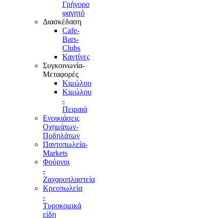
Γρήγορο
φαγητό
Διασκέδαση
Cafe-
Bars-
Clubs
Καντίνες
Συγκοινωνία-
Μεταφορές
Κιμώλου
Κιμώλου
-
Πειραιά
Ενοικιάσεις
Οχημάτων-
Ποδηλάτων
Παντοπωλεία-
Markets
Φούρνοι
-
Ζαχαροπλαστεία
Κρεοπωλεία
-
Τυροκομικά
είδη