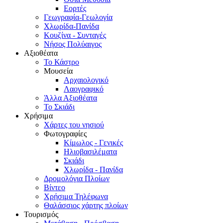
Εορτές
Γεωγραφία-Γεωλογία
Χλωρίδα-Πανίδα
Κουζίνα - Συνταγές
Νήσος Πολύαιγος
Αξιοθέατα
Το Κάστρο
Μουσεία
Αρχαιολογικό
Λαογραφικό
Άλλα Αξιοθέατα
Το Σκιάδι
Χρήσιμα
Χάρτες του νησιού
Φωτογραφίες
Κίμωλος - Γενικές
Ηλιοβασιλέματα
Σκιάδι
Χλωρίδα - Πανίδα
Δρομολόγια Πλοίων
Βίντεο
Χρήσιμα Τηλέφωνα
Θαλάσσιος χάρτης πλοίων
Τουρισμός