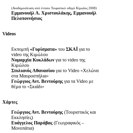
(Αναδημοσίευση από έντυπο Τουριστικό οδηγό Κίμωλος 2008)
Εμμανουήλ Α. Χριστουλάκης, Εμμανουήλ
Πελοποννήσιος
Videos
Εκπομπή
«Γυρίσματα»
του
ΣΚΑΪ
για το
video της Κιμώλου
Νομαρχία Κυκλάδων
για το video της
Κιμώλου
Στυλιανός Αθανασίου
για το Video «Χελώνα
στα Μαυροσπήλια»
Γεώργιος Αντ. Βεντούρης
για τα Video με
θέμα το «Σκιάδι»
Χάρτες
Γεώργιος Αντ. Βεντούρης
(Τουριστικός και
Εκκλησίες)
Ευάγγελος Παράβας
(Γεωγραφικός –
Μονοπάτια)