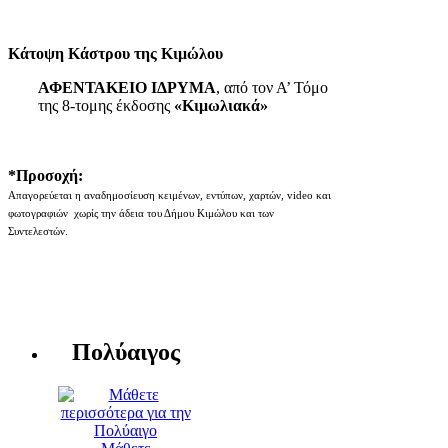
Κάτοψη Κάστρου της Κιμώλου
ΑΦΕΝΤΑΚΕΙΟ ΙΔΡΥΜΑ
, από τον Α’ Τόμο
της 8-τομης έκδοσης
«Κιμωλιακά»
*Προσοχή:
Απαγορεύεται η αναδημοσίευση κειμένων, εντύπων, χαρτών, video και
φωτογραφιών χωρίς την άδεια του Δήμου Κιμώλου και των
Συντελεστών.
Πολύαιγος