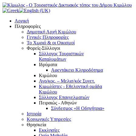
Αρχική
Πληροφορίες
Δημοτική Αρχή Κιμώλου
Γενικές Πληροφορίες
Το Xωριό & οι Οικισμοί
Φορείς-Σύλλογοι
Σύλλογος Τουριστικών
Καταλυμάτων
Ιδρύματα
Αφεντάκειο Κληροδότημα
Κιμώλου
Αγρ/κος. – Μελισ/κός Συνετ.
Κιμωλίστες - Εθελοντική ομάδα
Κιμώλου
Σύλλογος Επαγγελματιών
Πειραιώς - Αθηνών
Σύνδεσμος «Η Οδηγήτρια»
Ιστορία
Κοινωνικές Υπηρεσίες
Θρησκεία
Εκκλησίες
Οσία Μεθοδία