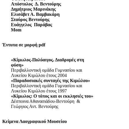
Απόστολος Δ. Βεντούρης
Δημήτριος Μαρινάκης
Ελισάβετ Α. Βαμβακάρη
Σταύρος Βεντούρης
Ευάγγελος Παράβας
Mom
Έντυπα σε μορφή pdf
«Κίμωλος-Πολύαιγος. Διαδρομές στη
φύση»
Περιβαλλοντική ομάδα Γυμνασίου και
Λυκείου Κιμώλου έτους 2004
«Παραδοσιακές συνταγές της Κιμώλου»
Περιβαλλοντική ομάδα Γυμνασίου και
Λυκείου Κιμώλου έτους 1997
«Κίμωλος: Ο τόπος και οι εκκλησιές του»
Δέσποινα Αθανασιάδου-Βεντούρη &
Γεώργιος Αντ. Βεντούρης
Κείμενα Λαογραφικού Μουσείου