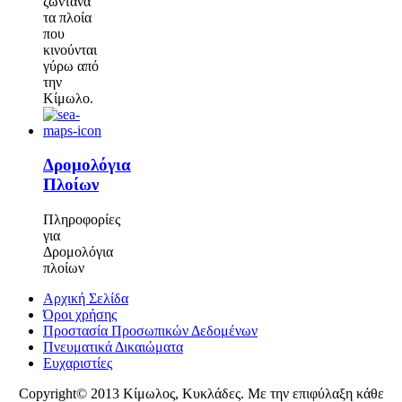
ζωντανά
τα πλοία
που
κινούνται
γύρω από
την
Κίμωλο.
Δρομολόγια
Πλοίων
Πληροφορίες
για
Δρομολόγια
πλοίων
Αρχική Σελίδα
Όροι χρήσης
Προστασία Προσωπικών Δεδομένων
Πνευματικά Δικαιώματα
Ευχαριστίες
Copyright© 2013 Κίμωλος, Κυκλάδες. Με την επιφύλαξη κάθε