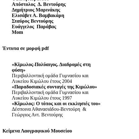
Απόστολος Δ. Βεντούρης
Δημήτριος Μαρινάκης
Ελισάβετ Α. Βαμβακάρη
Σταύρος Βεντούρης
Ευάγγελος Παράβας
Mom
Έντυπα σε μορφή pdf
«Κίμωλος-Πολύαιγος. Διαδρομές στη
φύση»
Περιβαλλοντική ομάδα Γυμνασίου και
Λυκείου Κιμώλου έτους 2004
«Παραδοσιακές συνταγές της Κιμώλου»
Περιβαλλοντική ομάδα Γυμνασίου και
Λυκείου Κιμώλου έτους 1997
«Κίμωλος: Ο τόπος και οι εκκλησιές του»
Δέσποινα Αθανασιάδου-Βεντούρη &
Γεώργιος Αντ. Βεντούρης
Κείμενα Λαογραφικού Μουσείου