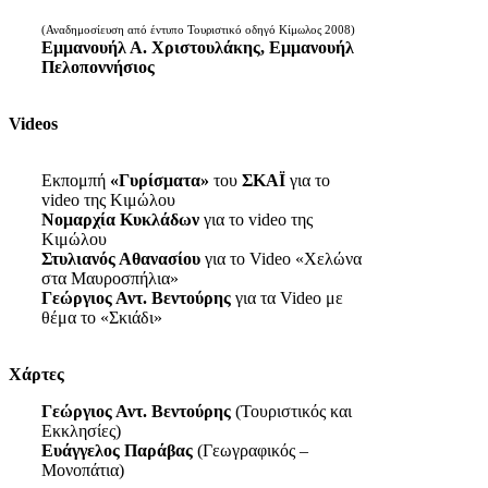
(Αναδημοσίευση από έντυπο Τουριστικό οδηγό Κίμωλος 2008)
Εμμανουήλ Α. Χριστουλάκης, Εμμανουήλ
Πελοποννήσιος
Videos
Εκπομπή
«Γυρίσματα»
του
ΣΚΑΪ
για το
video της Κιμώλου
Νομαρχία Κυκλάδων
για το video της
Κιμώλου
Στυλιανός Αθανασίου
για το Video «Χελώνα
στα Μαυροσπήλια»
Γεώργιος Αντ. Βεντούρης
για τα Video με
θέμα το «Σκιάδι»
Χάρτες
Γεώργιος Αντ. Βεντούρης
(Τουριστικός και
Εκκλησίες)
Ευάγγελος Παράβας
(Γεωγραφικός –
Μονοπάτια)