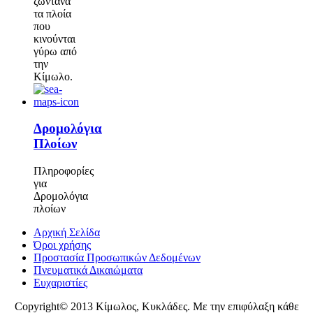
ζωντανά
τα πλοία
που
κινούνται
γύρω από
την
Κίμωλο.
Δρομολόγια
Πλοίων
Πληροφορίες
για
Δρομολόγια
πλοίων
Αρχική Σελίδα
Όροι χρήσης
Προστασία Προσωπικών Δεδομένων
Πνευματικά Δικαιώματα
Ευχαριστίες
Copyright© 2013 Κίμωλος, Κυκλάδες. Με την επιφύλαξη κάθε