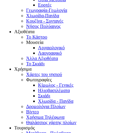
Εορτές
Γεωγραφία-Γεωλογία
Χλωρίδα-Πανίδα
Κουζίνα - Συνταγές
Νήσος Πολύαιγος
Αξιοθέατα
Το Κάστρο
Μουσεία
Αρχαιολογικό
Λαογραφικό
Άλλα Αξιοθέατα
Το Σκιάδι
Χρήσιμα
Χάρτες του νησιού
Φωτογραφίες
Κίμωλος - Γενικές
Ηλιοβασιλέματα
Σκιάδι
Χλωρίδα - Πανίδα
Δρομολόγια Πλοίων
Βίντεο
Χρήσιμα Τηλέφωνα
Θαλάσσιος χάρτης πλοίων
Τουρισμός