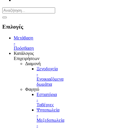
Επιλογές
Μετάβαση
-
Πρόσβαση
Κατάλογος
Επιχειρήσεων
Διαμονή
Ξενοδοχεία
-
Ενοικιαζόμενα
δωμάτια
Φαγητό
Εστιατόρια
-
Ταβέρνες
Ψητοπωλεία
-
Μεζεδοπωλεία
-