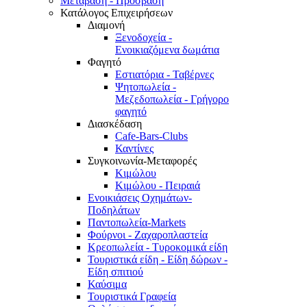
Μετάβαση - Πρόσβαση
Κατάλογος Επιχειρήσεων
Διαμονή
Ξενοδοχεία -
Ενοικιαζόμενα δωμάτια
Φαγητό
Εστιατόρια - Ταβέρνες
Ψητοπωλεία -
Μεζεδοπωλεία - Γρήγορο
φαγητό
Διασκέδαση
Cafe-Bars-Clubs
Καντίνες
Συγκοινωνία-Μεταφορές
Κιμώλου
Κιμώλου - Πειραιά
Ενοικιάσεις Οχημάτων-
Ποδηλάτων
Παντοπωλεία-Markets
Φούρνοι - Ζαχαροπλαστεία
Κρεοπωλεία - Τυροκομικά είδη
Τουριστικά είδη - Είδη δώρων -
Είδη σπιτιού
Καύσιμα
Τουριστικά Γραφεία