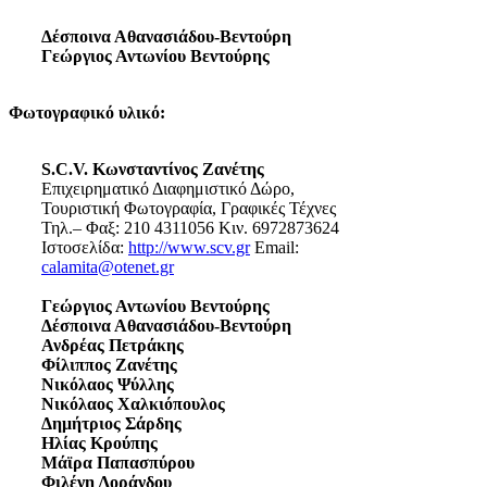
Δέσποινα Αθανασιάδου-Βεντούρη
Γεώργιος Αντωνίου Βεντούρης
Φωτογραφικό υλικό:
S.C.V. Κωνσταντίνος Ζανέτης
Επιχειρηματικό Διαφημιστικό Δώρο,
Τουριστική Φωτογραφία, Γραφικές Τέχνες
Τηλ.– Φαξ: 210 4311056 Κιν. 6972873624
Ιστοσελίδα:
http://www.scv.gr
Email:
calamita@otenet.gr
Γεώργιος Αντωνίου Βεντούρης
Δέσποινα Αθανασιάδου-Βεντούρη
Ανδρέας Πετράκης
Φίλιππος Ζανέτης
Νικόλαος Ψύλλης
Νικόλαος Χαλκιόπουλος
Δημήτριος Σάρδης
Ηλίας Κρούπης
Μάϊρα Παπασπύρου
Φιλένη Λοράνδου