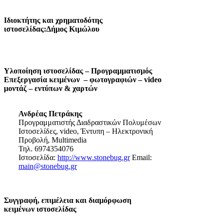
Ιδιοκτήτης και χρηματοδότης
ιστοσελίδας:Δήμος Κιμώλου
Υλοποίηση ιστοσελίδας – Προγραμματισμός
Επεξεργασία κειμένων – φωτογραφιών – video
μοντάζ – εντύπων & χαρτών
Ανδρέας Πετράκης
Προγραμματιστής Διαδραστικών Πολυμέσων
Ιστοσελίδες, video, Έντυπη – Ηλεκτρονική
Προβολή, Multimedia
Τηλ. 6974354076
Ιστοσελίδα:
http://www.stonebug.gr
Email:
main@stonebug.gr
Συγγραφή, επιμέλεια και διαμόρφωση
κειμένων ιστοσελίδας