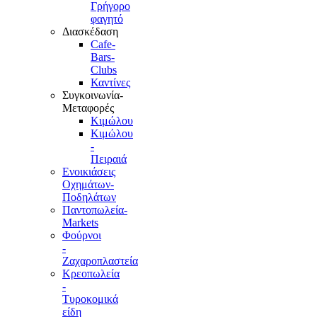
Γρήγορο
φαγητό
Διασκέδαση
Cafe-
Bars-
Clubs
Καντίνες
Συγκοινωνία-
Μεταφορές
Κιμώλου
Κιμώλου
-
Πειραιά
Ενοικιάσεις
Οχημάτων-
Ποδηλάτων
Παντοπωλεία-
Markets
Φούρνοι
-
Ζαχαροπλαστεία
Κρεοπωλεία
-
Τυροκομικά
είδη