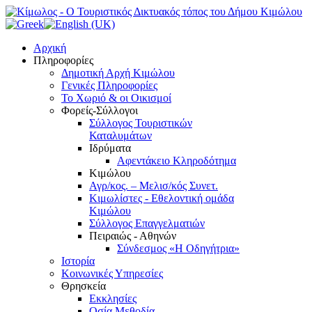
Αρχική
Πληροφορίες
Δημοτική Αρχή Κιμώλου
Γενικές Πληροφορίες
Το Xωριό & οι Οικισμοί
Φορείς-Σύλλογοι
Σύλλογος Τουριστικών
Καταλυμάτων
Ιδρύματα
Αφεντάκειο Κληροδότημα
Κιμώλου
Αγρ/κος. – Μελισ/κός Συνετ.
Κιμωλίστες - Εθελοντική ομάδα
Κιμώλου
Σύλλογος Επαγγελματιών
Πειραιώς - Αθηνών
Σύνδεσμος «Η Οδηγήτρια»
Ιστορία
Κοινωνικές Υπηρεσίες
Θρησκεία
Εκκλησίες
Οσία Μεθοδία