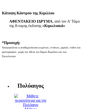
Κάτοψη Κάστρου της Κιμώλου
ΑΦΕΝΤΑΚΕΙΟ ΙΔΡΥΜΑ
, από τον Α’ Τόμο
της 8-τομης έκδοσης
«Κιμωλιακά»
*Προσοχή:
Απαγορεύεται η αναδημοσίευση κειμένων, εντύπων, χαρτών, video και
φωτογραφιών χωρίς την άδεια του Δήμου Κιμώλου και των
Συντελεστών.
Πολύαιγος