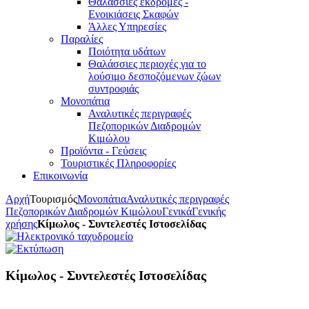
Θαλάσσιες εκδρομές -
Ενοικιάσεις Σκαφών
Άλλες Υπηρεσίες
Παραλίες
Ποιότητα υδάτων
Θαλάσσιες περιοχές για το
λούσιμο δεσποζόμενων ζώων
συντροφιάς
Μονοπάτια
Αναλυτικές περιγραφές
Πεζοπορικών Διαδρομών
Κιμώλου
Προϊόντα - Γεύσεις
Τουριστικές Πληροφορίες
Επικοινωνία
Αρχή
Τουρισμός
Μονοπάτια
Αναλυτικές περιγραφές
Πεζοπορικών Διαδρομών Κιμώλου
Γενικά
Γενικής
χρήσης
Κίμωλος - Συντελεστές Ιστοσελίδας
Κίμωλος - Συντελεστές Ιστοσελίδας