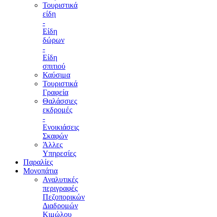
Τουριστικά
είδη
-
Είδη
δώρων
-
Είδη
σπιτιού
Καύσιμα
Τουριστικά
Γραφεία
Θαλάσσιες
εκδρομές
-
Ενοικιάσεις
Σκαφών
Άλλες
Υπηρεσίες
Παραλίες
Μονοπάτια
Αναλυτικές
περιγραφές
Πεζοπορικών
Διαδρομών
Κιμώλου