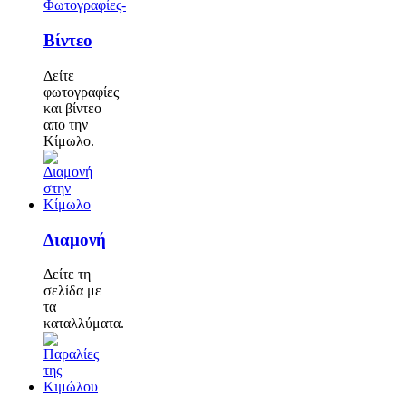
Φωτογραφίες-
Βίντεο
Δείτε
φωτογραφίες
και βίντεο
απο την
Κίμωλο.
Διαμονή
Δείτε τη
σελίδα με
τα
καταλλύματα.