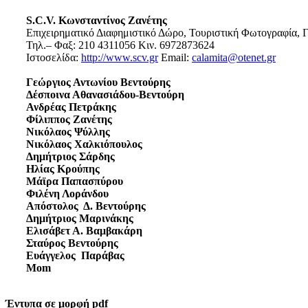
S.C.V. Κωνσταντίνος Ζανέτης
Επιχειρηματικό Διαφημιστικό Δώρο, Τουριστική Φωτογραφία, Γ
Τηλ.– Φαξ: 210 4311056 Κιν. 6972873624
Ιστοσελίδα:
http://www.scv.gr
Email:
calamita@otenet.gr
Γεώργιος Αντωνίου Βεντούρης
Δέσποινα Αθανασιάδου-Βεντούρη
Ανδρέας Πετράκης
Φίλιππος Ζανέτης
Νικόλαος Ψύλλης
Νικόλαος Χαλκιόπουλος
Δημήτριος Σάρδης
Ηλίας Κρούπης
Μάϊρα Παπασπύρου
Φιλένη Λοράνδου
Απόστολος Δ. Βεντούρης
Δημήτριος Μαρινάκης
Ελισάβετ Α. Βαμβακάρη
Σταύρος Βεντούρης
Ευάγγελος Παράβας
Mom
Έντυπα σε μορφή pdf