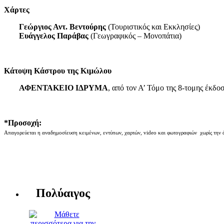
Χάρτες
Γεώργιος Αντ. Βεντούρης
(Τουριστικός και Εκκλησίες)
Ευάγγελος Παράβας
(Γεωγραφικός – Μονοπάτια)
Κάτοψη Κάστρου της Κιμώλου
ΑΦΕΝΤΑΚΕΙΟ ΙΔΡΥΜΑ
, από τον Α’ Τόμο της 8-τομης έκδο
*Προσοχή:
Απαγορεύεται η αναδημοσίευση κειμένων, εντύπων, χαρτών, video και φωτογραφιών χωρίς την 
Πολύαιγος