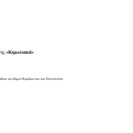
σης
«Κιμωλιακά»
άδεια του Δήμου Κιμώλου και των Συντελεστών.