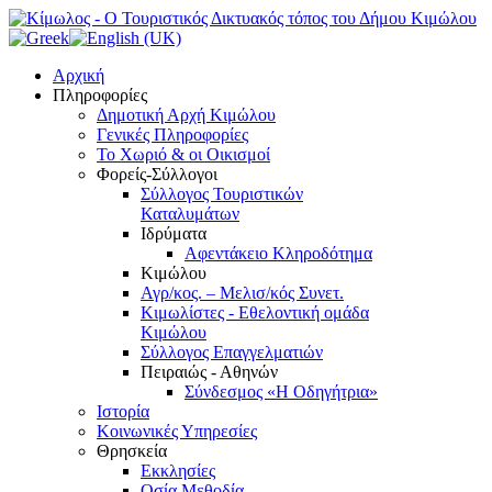
Αρχική
Πληροφορίες
Δημοτική Αρχή Κιμώλου
Γενικές Πληροφορίες
Το Xωριό & οι Οικισμοί
Φορείς-Σύλλογοι
Σύλλογος Τουριστικών
Καταλυμάτων
Ιδρύματα
Αφεντάκειο Κληροδότημα
Κιμώλου
Αγρ/κος. – Μελισ/κός Συνετ.
Κιμωλίστες - Εθελοντική ομάδα
Κιμώλου
Σύλλογος Επαγγελματιών
Πειραιώς - Αθηνών
Σύνδεσμος «Η Οδηγήτρια»
Ιστορία
Κοινωνικές Υπηρεσίες
Θρησκεία
Εκκλησίες
Οσία Μεθοδία