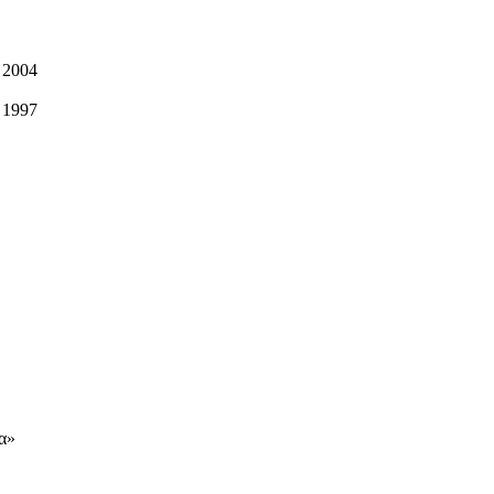
 2004
 1997
α»