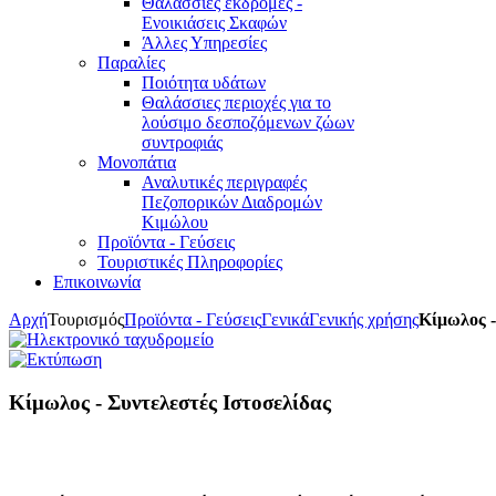
Θαλάσσιες εκδρομές -
Ενοικιάσεις Σκαφών
Άλλες Υπηρεσίες
Παραλίες
Ποιότητα υδάτων
Θαλάσσιες περιοχές για το
λούσιμο δεσποζόμενων ζώων
συντροφιάς
Μονοπάτια
Αναλυτικές περιγραφές
Πεζοπορικών Διαδρομών
Κιμώλου
Προϊόντα - Γεύσεις
Τουριστικές Πληροφορίες
Επικοινωνία
Αρχή
Τουρισμός
Προϊόντα - Γεύσεις
Γενικά
Γενικής χρήσης
Κίμωλος -
Κίμωλος - Συντελεστές Ιστοσελίδας