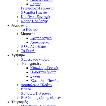
Εορτές
Γεωγραφία-Γεωλογία
Χλωρίδα-Πανίδα
Κουζίνα - Συνταγές
Νήσος Πολύαιγος
Αξιοθέατα
Το Κάστρο
Μουσεία
Αρχαιολογικό
Λαογραφικό
Άλλα Αξιοθέατα
Το Σκιάδι
Χρήσιμα
Χάρτες του νησιού
Φωτογραφίες
Κίμωλος - Γενικές
Ηλιοβασιλέματα
Σκιάδι
Χλωρίδα - Πανίδα
Δρομολόγια Πλοίων
Βίντεο
Χρήσιμα Τηλέφωνα
Θαλάσσιος χάρτης πλοίων
Τουρισμός