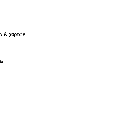
ων & χαρτών
ia