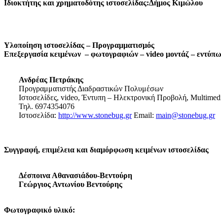
Ιδιοκτήτης και χρηματοδότης ιστοσελίδας:Δήμος Κιμώλου
Υλοποίηση ιστοσελίδας – Προγραμματισμός
Επεξεργασία κειμένων – φωτογραφιών – video μοντάζ – εντύπ
Ανδρέας Πετράκης
Προγραμματιστής Διαδραστικών Πολυμέσων
Ιστοσελίδες, video, Έντυπη – Ηλεκτρονική Προβολή, Multimed
Τηλ. 6974354076
Ιστοσελίδα:
http://www.stonebug.gr
Email:
main@stonebug.gr
Συγγραφή, επιμέλεια και διαμόρφωση κειμένων ιστοσελίδας
Δέσποινα Αθανασιάδου-Βεντούρη
Γεώργιος Αντωνίου Βεντούρης
Φωτογραφικό υλικό: