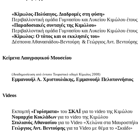
«Κίμωλος-Πολύαιγος. Διαδρομές στη φύση»
Περιβαλλοντική ομάδα Γυμνασίου και Λυκείου Κιμώλου έτους
«Παραδοσιακές συνταγές της Κιμώλου»
Περιβαλλοντική ομάδα Γυμνασίου και Λυκείου Κιμώλου έτους
«Κίμωλος: Ο τόπος και οι εκκλησιές του»
Δέσποινα Αθανασιάδου-Βεντούρη & Γεώργιος Αντ. Βεντούρης
Κείμενα Λαογραφικού Μουσείου
(Αναδημοσίευση από έντυπο Τουριστικό οδηγό Κίμωλος 2008)
Εμμανουήλ Α. Χριστουλάκης, Εμμανουήλ Πελοποννήσιος
Videos
Εκπομπή
«Γυρίσματα»
του
ΣΚΑΪ
για το video της Κιμώλου
Νομαρχία Κυκλάδων
για το video της Κιμώλου
Στυλιανός Αθανασίου
για το Video «Χελώνα στα Μαυροσπήλι
Γεώργιος Αντ. Βεντούρης
για τα Video με θέμα το «Σκιάδι»