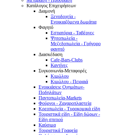
Μετάβαση - Πρόσβαση
Κατάλογος Επιχειρήσεων
Διαμονή
Ξενοδοχεία -
Ενοικιαζόμενα δωμάτια
Φαγητό
Εστιατόρια - Ταβέρνες
Ψητοπωλεία -
Μεζεδοπωλεία - Γρήγορο
φαγητό
Διασκέδαση
Cafe-Bars-Clubs
Καντίνες
Συγκοινωνία-Μεταφορές
Κιμώλου
Κιμώλου - Πειραιά
Ενοικιάσεις Οχημάτων-
Ποδηλάτων
Παντοπωλεία-Markets
Φούρνοι - Ζαχαροπλαστεία
Κρεοπωλεία - Τυροκομικά είδη
Τουριστικά είδη - Είδη δώρων -
Είδη σπιτιού
Καύσιμα
Τουριστικά Γραφεία