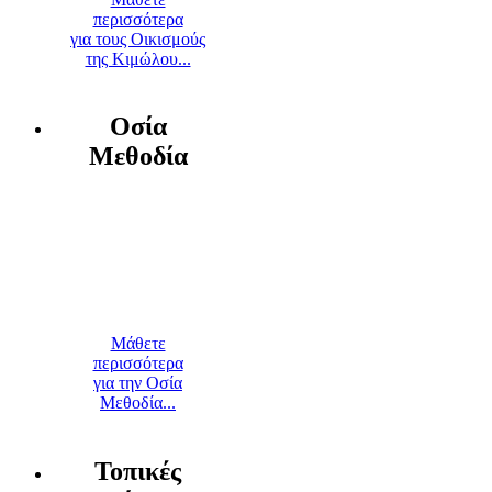
περισσότερα
για τους Οικισμούς
της Κιμώλου...
Οσία
Μεθοδία
Μάθετε
περισσότερα
για την Οσία
Μεθοδία...
Τοπικές