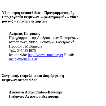
Υλοποίηση ιστοσελίδας – Προγραμματισμός
Επεξεργασία κειμένων – φωτογραφιών – video
μοντάζ – εντύπων & χαρτών
Ανδρέας Πετράκης
Προγραμματιστής Διαδραστικών Πολυμέσων
Ιστοσελίδες, video, Έντυπη – Ηλεκτρονική
Προβολή, Multimedia
Τηλ. 6974354076
Ιστοσελίδα:
http://www.stonebug.gr
Email:
main@stonebug.gr
Συγγραφή, επιμέλεια και διαμόρφωση
κειμένων ιστοσελίδας
Δέσποινα Αθανασιάδου-Βεντούρη
Γεώργιος Αντωνίου Βεντούρης