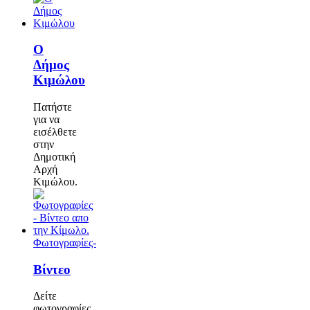
Ο
Δήμος
Κιμώλου
Πατήστε
για να
εισέλθετε
στην
Δημοτική
Αρχή
Κιμώλου.
Φωτογραφίες-
Βίντεο
Δείτε
φωτογραφίες