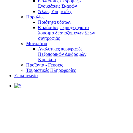
Θαλάσσιες εκδρομές -
Ενοικιάσεις Σκαφών
Άλλες Υπηρεσίες
Παραλίες
Ποιότητα υδάτων
Θαλάσσιες περιοχές για το
λούσιμο δεσποζόμενων ζώων
συντροφιάς
Μονοπάτια
Αναλυτικές περιγραφές
Πεζοπορικών Διαδρομών
Κιμώλου
Προϊόντα - Γεύσεις
Τουριστικές Πληροφορίες
Επικοινωνία