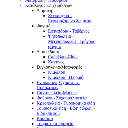
Μετάβαση - Πρόσβαση
Κατάλογος Επιχειρήσεων
Διαμονή
Ξενοδοχεία -
Ενοικιαζόμενα δωμάτια
Φαγητό
Εστιατόρια - Ταβέρνες
Ψητοπωλεία -
Μεζεδοπωλεία - Γρήγορο
φαγητό
Διασκέδαση
Cafe-Bars-Clubs
Καντίνες
Συγκοινωνία-Μεταφορές
Κιμώλου
Κιμώλου - Πειραιά
Ενοικιάσεις Οχημάτων-
Ποδηλάτων
Παντοπωλεία-Markets
Φούρνοι - Ζαχαροπλαστεία
Κρεοπωλεία - Τυροκομικά είδη
Τουριστικά είδη - Είδη δώρων -
Είδη σπιτιού
Καύσιμα
Τουριστικά Γραφεία