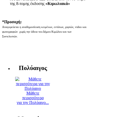
της 8-τομης έκδοσης
«Κιμωλιακά»
*Προσοχή:
Απαγορεύεται η αναδημοσίευση κειμένων, εντύπων, χαρτών, video και
φωτογραφιών χωρίς την άδεια του Δήμου Κιμώλου και των
Συντελεστών.
Πολύαιγος
Μάθετε
περισσότερα
για την Πολύαιγο...