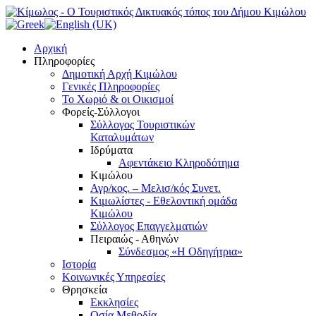
Αρχική
Πληροφορίες
Δημοτική Αρχή Κιμώλου
Γενικές Πληροφορίες
Το Xωριό & οι Οικισμοί
Φορείς-Σύλλογοι
Σύλλογος Τουριστικών
Καταλυμάτων
Ιδρύματα
Αφεντάκειο Κληροδότημα
Κιμώλου
Αγρ/κος. – Μελισ/κός Συνετ.
Κιμωλίστες - Εθελοντική ομάδα
Κιμώλου
Σύλλογος Επαγγελματιών
Πειραιώς - Αθηνών
Σύνδεσμος «Η Οδηγήτρια»
Ιστορία
Κοινωνικές Υπηρεσίες
Θρησκεία
Εκκλησίες
Οσία Μεθοδία