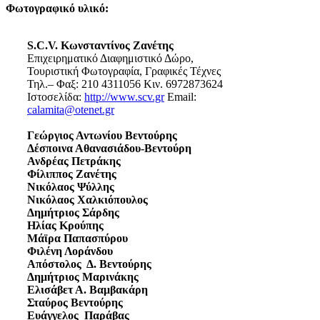
Φωτογραφικό υλικό:
S.C.V. Κωνσταντίνος Ζανέτης
Επιχειρηματικό Διαφημιστικό Δώρο,
Τουριστική Φωτογραφία, Γραφικές Τέχνες
Τηλ.– Φαξ: 210 4311056 Κιν. 6972873624
Ιστοσελίδα:
http://www.scv.gr
Email:
calamita@otenet.gr
Γεώργιος Αντωνίου Βεντούρης
Δέσποινα Αθανασιάδου-Βεντούρη
Ανδρέας Πετράκης
Φίλιππος Ζανέτης
Νικόλαος Ψύλλης
Νικόλαος Χαλκιόπουλος
Δημήτριος Σάρδης
Ηλίας Κρούπης
Μάϊρα Παπασπύρου
Φιλένη Λοράνδου
Απόστολος Δ. Βεντούρης
Δημήτριος Μαρινάκης
Ελισάβετ Α. Βαμβακάρη
Σταύρος Βεντούρης
Ευάγγελος Παράβας