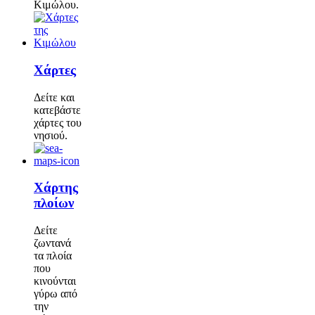
Κιμώλου.
Χάρτες
Δείτε και
κατεβάστε
χάρτες του
νησιού.
Χάρτης
πλοίων
Δείτε
ζωντανά
τα πλοία
που
κινούνται
γύρω από
την