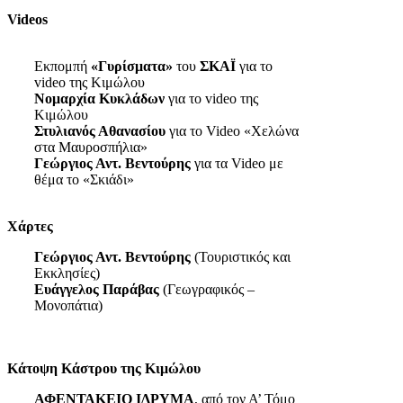
Videos
Εκπομπή
«Γυρίσματα»
του
ΣΚΑΪ
για το
video της Κιμώλου
Νομαρχία Κυκλάδων
για το video της
Κιμώλου
Στυλιανός Αθανασίου
για το Video «Χελώνα
στα Μαυροσπήλια»
Γεώργιος Αντ. Βεντούρης
για τα Video με
θέμα το «Σκιάδι»
Χάρτες
Γεώργιος Αντ. Βεντούρης
(Τουριστικός και
Εκκλησίες)
Ευάγγελος Παράβας
(Γεωγραφικός –
Μονοπάτια)
Κάτοψη Κάστρου της Κιμώλου
ΑΦΕΝΤΑΚΕΙΟ ΙΔΡΥΜΑ
, από τον Α’ Τόμο