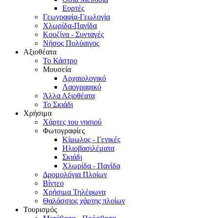
Εορτές
Γεωγραφία-Γεωλογία
Χλωρίδα-Πανίδα
Κουζίνα - Συνταγές
Νήσος Πολύαιγος
Αξιοθέατα
Το Κάστρο
Μουσεία
Αρχαιολογικό
Λαογραφικό
Άλλα Αξιοθέατα
Το Σκιάδι
Χρήσιμα
Χάρτες του νησιού
Φωτογραφίες
Κίμωλος - Γενικές
Ηλιοβασιλέματα
Σκιάδι
Χλωρίδα - Πανίδα
Δρομολόγια Πλοίων
Βίντεο
Χρήσιμα Τηλέφωνα
Θαλάσσιος χάρτης πλοίων
Τουρισμός