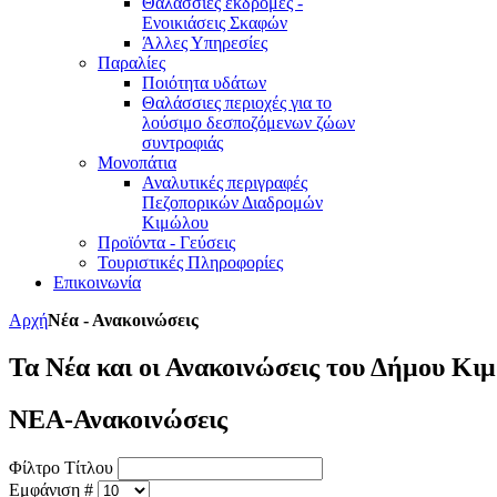
Θαλάσσιες εκδρομές -
Ενοικιάσεις Σκαφών
Άλλες Υπηρεσίες
Παραλίες
Ποιότητα υδάτων
Θαλάσσιες περιοχές για το
λούσιμο δεσποζόμενων ζώων
συντροφιάς
Μονοπάτια
Αναλυτικές περιγραφές
Πεζοπορικών Διαδρομών
Κιμώλου
Προϊόντα - Γεύσεις
Τουριστικές Πληροφορίες
Επικοινωνία
Αρχή
Νέα - Ανακοινώσεις
Τα Νέα και οι Ανακοινώσεις του Δήμου Κι
ΝΕΑ-Ανακοινώσεις
Φίλτρο Τίτλου
Εμφάνιση #