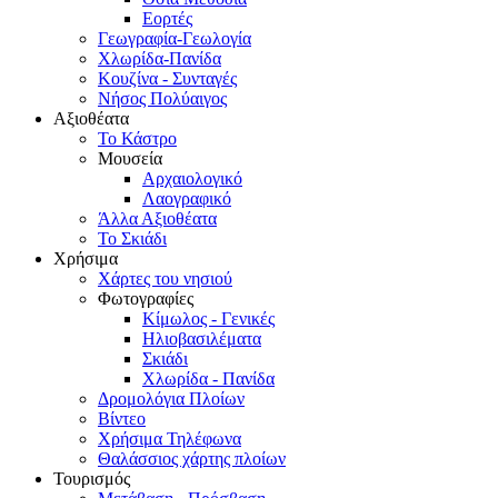
Εορτές
Γεωγραφία-Γεωλογία
Χλωρίδα-Πανίδα
Κουζίνα - Συνταγές
Νήσος Πολύαιγος
Αξιοθέατα
Το Κάστρο
Μουσεία
Αρχαιολογικό
Λαογραφικό
Άλλα Αξιοθέατα
Το Σκιάδι
Χρήσιμα
Χάρτες του νησιού
Φωτογραφίες
Κίμωλος - Γενικές
Ηλιοβασιλέματα
Σκιάδι
Χλωρίδα - Πανίδα
Δρομολόγια Πλοίων
Βίντεο
Χρήσιμα Τηλέφωνα
Θαλάσσιος χάρτης πλοίων
Τουρισμός