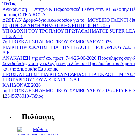
Τίτλος
Ανακοίνωση – Έντεχνο & Παραδοσιακό Γλέντι στην Κίμωλο την Πέ
με τους OTRA ROTA
ΔΩΡΕΑΝ Δρομολόγια Λεωφορείου για το "ΜΟΥΣΙΚΟ ΓΛΕΝΤΙ δίπ
10η ΠΡΟΣΚΛΗΣΗ ΔΗΜΟΤΙΚΗΣ ΕΠΙΤΡΟΠΗΣ 2026
ΥΠΟΔΟΧΗ ΤΟΥ ΤΡΟΠΑΙΟΥ ΠΡΩΤΑΘΛΗΜΑΤΟΣ SUPER LEAG
ΤΗΣ ΑΕΚ
7η ΠΡΟΣΚΛΗΣΗ ΔΗΜΟΤΙΚΟΥ ΣΥΜΒΟΥΛΙΟΥ 2026
ΕΙΔΙΚΗ ΠΡΟΣΚΛΗΣΗ ΓΙΑ ΤΗΝ ΕΚΛΟΓΗ ΠΡΟΕΔΡΕΙΟΥ Δ.Σ.
Δ.Ε.
ΑΝΑΚΛΗΣΗ της υπ’ αρ. πρωτ. 744/26-06-2026 Πρόσκλησης σύγκλ
Συνεδρίασης για την εκλογή των μελών του Προεδρείου του Δημοτ
και της Δημοτικής Επιτροπής
ΠΡΟΣΚΛΗΣΗ ΣΕ ΕΙΔΙΚΗ ΣΥΝΕΔΡΙΑΣΗ ΓΙΑ ΕΚΛΟΓΗ ΜΕΛΩ
ΠΡΟΕΔΡΕΙΟΥ ΤΟΥ Δ.Σ. ΚΑΙ ΤΗΣ Δ.Ε.
ΚΛΗΔΟΝΑΣ 2026
5η ΠΡΟΣΚΛΗΣΗ ΔΗΜΟΤΙΚΟΥ ΣΥΜΒΟΥΛΙΟΥ 2026 - ΕΙΔΙΚΗ
1
2
3
4
5
6
7
8
9
10
»
Τέλος
Πολύαιγος