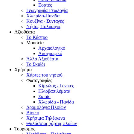
Εορτές
Γεωγραφία-Γεωλογία
Χλωρίδα-Πανίδα
Κουζίνα - Συνταγές
Νήσος Πολύαιγος
Αξιοθέατα
Το Κάστρο
Μουσεία
Αρχαιολογικό
Λαογραφικό
Άλλα Αξιοθέατα
Το Σκιάδι
Χρήσιμα
Χάρτες του νησιού
Φωτογραφίες
Κίμωλος - Γενικές
Ηλιοβασιλέματα
Σκιάδι
Χλωρίδα - Πανίδα
Δρομολόγια Πλοίων
Βίντεο
Χρήσιμα Τηλέφωνα
Θαλάσσιος χάρτης πλοίων
Τουρισμός