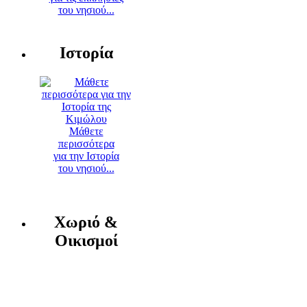
του νησιού...
Ιστορία
Μάθετε
περισσότερα
για την Ιστορία
του νησιού...
Χωριό &
Οικισμοί