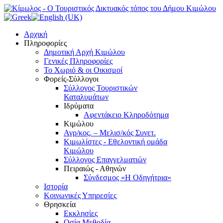
Αρχική
Πληροφορίες
Δημοτική Αρχή Κιμώλου
Γενικές Πληροφορίες
Το Xωριό & οι Οικισμοί
Φορείς-Σύλλογοι
Σύλλογος Τουριστικών
Καταλυμάτων
Ιδρύματα
Αφεντάκειο Κληροδότημα
Κιμώλου
Αγρ/κος. – Μελισ/κός Συνετ.
Κιμωλίστες - Εθελοντική ομάδα
Κιμώλου
Σύλλογος Επαγγελματιών
Πειραιώς - Αθηνών
Σύνδεσμος «Η Οδηγήτρια»
Ιστορία
Κοινωνικές Υπηρεσίες
Θρησκεία
Εκκλησίες
Οσία Μεθοδία