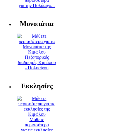
περισσότερα
για την Πολύαιγο...
Μονοπάτια
Πεζοπορικές
διαδρομές Κιμώλου
- Πολυαίγου
Εκκλησίες
Μάθετε
περισσότερα
για τις εκκλησίες