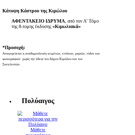
Κάτοψη Κάστρου της Κιμώλου
ΑΦΕΝΤΑΚΕΙΟ ΙΔΡΥΜΑ
, από τον Α’ Τόμο
της 8-τομης έκδοσης
«Κιμωλιακά»
*Προσοχή:
Απαγορεύεται η αναδημοσίευση κειμένων, εντύπων, χαρτών, video και
φωτογραφιών χωρίς την άδεια του Δήμου Κιμώλου και των
Συντελεστών.
Πολύαιγος
Μάθετε