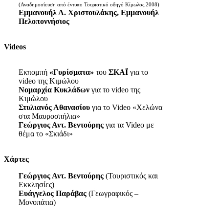
(Αναδημοσίευση από έντυπο Τουριστικό οδηγό Κίμωλος 2008)
Εμμανουήλ Α. Χριστουλάκης, Εμμανουήλ
Πελοποννήσιος
Videos
Εκπομπή
«Γυρίσματα»
του
ΣΚΑΪ
για το
video της Κιμώλου
Νομαρχία Κυκλάδων
για το video της
Κιμώλου
Στυλιανός Αθανασίου
για το Video «Χελώνα
στα Μαυροσπήλια»
Γεώργιος Αντ. Βεντούρης
για τα Video με
θέμα το «Σκιάδι»
Χάρτες
Γεώργιος Αντ. Βεντούρης
(Τουριστικός και
Εκκλησίες)
Ευάγγελος Παράβας
(Γεωγραφικός –
Μονοπάτια)