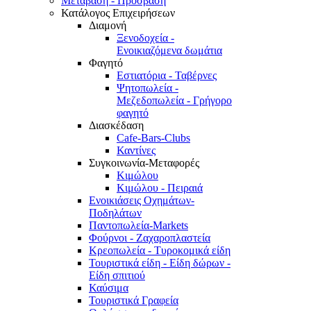
Μετάβαση - Πρόσβαση
Κατάλογος Επιχειρήσεων
Διαμονή
Ξενοδοχεία -
Ενοικιαζόμενα δωμάτια
Φαγητό
Εστιατόρια - Ταβέρνες
Ψητοπωλεία -
Μεζεδοπωλεία - Γρήγορο
φαγητό
Διασκέδαση
Cafe-Bars-Clubs
Καντίνες
Συγκοινωνία-Μεταφορές
Κιμώλου
Κιμώλου - Πειραιά
Ενοικιάσεις Οχημάτων-
Ποδηλάτων
Παντοπωλεία-Markets
Φούρνοι - Ζαχαροπλαστεία
Κρεοπωλεία - Τυροκομικά είδη
Τουριστικά είδη - Είδη δώρων -
Είδη σπιτιού
Καύσιμα
Τουριστικά Γραφεία