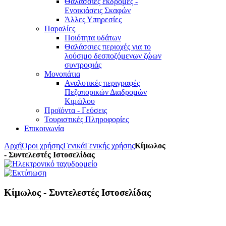
Θαλάσσιες εκδρομές -
Ενοικιάσεις Σκαφών
Άλλες Υπηρεσίες
Παραλίες
Ποιότητα υδάτων
Θαλάσσιες περιοχές για το
λούσιμο δεσποζόμενων ζώων
συντροφιάς
Μονοπάτια
Αναλυτικές περιγραφές
Πεζοπορικών Διαδρομών
Κιμώλου
Προϊόντα - Γεύσεις
Τουριστικές Πληροφορίες
Επικοινωνία
Αρχή
Όροι χρήσης
Γενικά
Γενικής χρήσης
Κίμωλος
- Συντελεστές Ιστοσελίδας
Κίμωλος - Συντελεστές Ιστοσελίδας