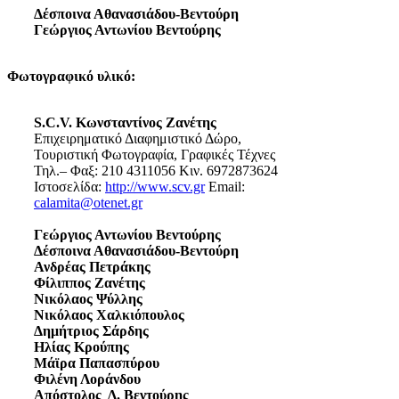
Δέσποινα Αθανασιάδου-Βεντούρη
Γεώργιος Αντωνίου Βεντούρης
Φωτογραφικό υλικό:
S.C.V. Κωνσταντίνος Ζανέτης
Επιχειρηματικό Διαφημιστικό Δώρο,
Τουριστική Φωτογραφία, Γραφικές Τέχνες
Τηλ.– Φαξ: 210 4311056 Κιν. 6972873624
Ιστοσελίδα:
http://www.scv.gr
Email:
calamita@otenet.gr
Γεώργιος Αντωνίου Βεντούρης
Δέσποινα Αθανασιάδου-Βεντούρη
Ανδρέας Πετράκης
Φίλιππος Ζανέτης
Νικόλαος Ψύλλης
Νικόλαος Χαλκιόπουλος
Δημήτριος Σάρδης
Ηλίας Κρούπης
Μάϊρα Παπασπύρου
Φιλένη Λοράνδου
Απόστολος Δ. Βεντούρης