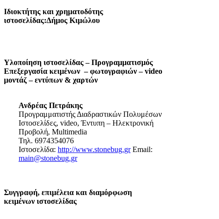
Ιδιοκτήτης και χρηματοδότης
ιστοσελίδας:Δήμος Κιμώλου
Υλοποίηση ιστοσελίδας – Προγραμματισμός
Επεξεργασία κειμένων – φωτογραφιών – video
μοντάζ – εντύπων & χαρτών
Ανδρέας Πετράκης
Προγραμματιστής Διαδραστικών Πολυμέσων
Ιστοσελίδες, video, Έντυπη – Ηλεκτρονική
Προβολή, Multimedia
Τηλ. 6974354076
Ιστοσελίδα:
http://www.stonebug.gr
Email:
main@stonebug.gr
Συγγραφή, επιμέλεια και διαμόρφωση
κειμένων ιστοσελίδας