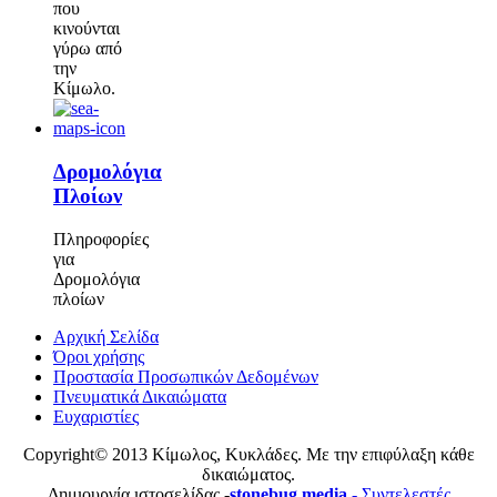
που
κινούνται
γύρω από
την
Κίμωλο.
Δρομολόγια
Πλοίων
Πληροφορίες
για
Δρομολόγια
πλοίων
Αρχική Σελίδα
Όροι χρήσης
Προστασία Προσωπικών Δεδομένων
Πνευματικά Δικαιώματα
Ευχαριστίες
Copyright© 2013 Κίμωλος, Κυκλάδες. Με την επιφύλαξη κάθε
δικαιώματος.
Δημιουργία ιστοσελίδας
-
stonebug media -
Συντελεστές