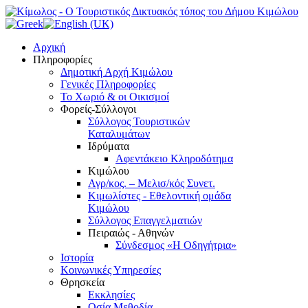
Αρχική
Πληροφορίες
Δημοτική Αρχή Κιμώλου
Γενικές Πληροφορίες
Το Xωριό & οι Οικισμοί
Φορείς-Σύλλογοι
Σύλλογος Τουριστικών
Καταλυμάτων
Ιδρύματα
Αφεντάκειο Κληροδότημα
Κιμώλου
Αγρ/κος. – Μελισ/κός Συνετ.
Κιμωλίστες - Εθελοντική ομάδα
Κιμώλου
Σύλλογος Επαγγελματιών
Πειραιώς - Αθηνών
Σύνδεσμος «Η Οδηγήτρια»
Ιστορία
Κοινωνικές Υπηρεσίες
Θρησκεία
Εκκλησίες
Οσία Μεθοδία