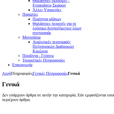
Θαλάσσιες εκδρομές -
Ενοικιάσεις Σκαφών
Άλλες Υπηρεσίες
Παραλίες
Ποιότητα υδάτων
Θαλάσσιες περιοχές για το
λούσιμο δεσποζόμενων ζώων
συντροφιάς
Μονοπάτια
Αναλυτικές περιγραφές
Πεζοπορικών Διαδρομών
Κιμώλου
Προϊόντα - Γεύσεις
Τουριστικές Πληροφορίες
Επικοινωνία
Αρχή
Πληροφορίες
Γενικές Πληροφορίες
Γενικά
Γενικά
Δεν υπάρχουν άρθρα σε αυτήν την κατηγορία. Εάν εμφανίζονται υποκ
περιέχουν άρθρα.