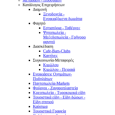
Μετάβαση - Πρόσβαση
Κατάλογος Επιχειρήσεων
Διαμονή
Ξενοδοχεία -
Ενοικιαζόμενα δωμάτια
Φαγητό
Εστιατόρια - Ταβέρνες
Ψητοπωλεία -
Μεζεδοπωλεία - Γρήγορο
φαγητό
Διασκέδαση
Cafe-Bars-Clubs
Καντίνες
Συγκοινωνία-Μεταφορές
Κιμώλου
Κιμώλου - Πειραιά
Ενοικιάσεις Οχημάτων-
Ποδηλάτων
Παντοπωλεία-Markets
Φούρνοι - Ζαχαροπλαστεία
Κρεοπωλεία - Τυροκομικά είδη
Τουριστικά είδη - Είδη δώρων -
Είδη σπιτιού
Καύσιμα
Τουριστικά Γραφεία