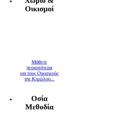
Χωριό &
Οικισμοί
Μάθετε
περισσότερα
για τους Οικισμούς
της Κιμώλου...
Οσία
Μεθοδία