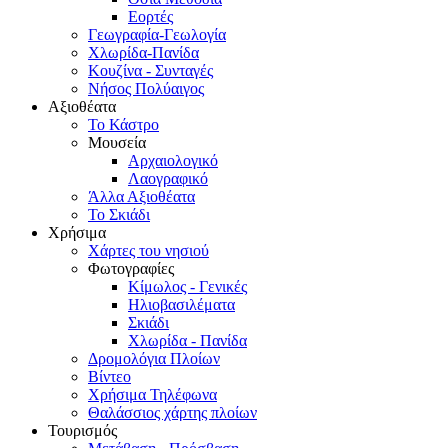
Εορτές
Γεωγραφία-Γεωλογία
Χλωρίδα-Πανίδα
Κουζίνα - Συνταγές
Νήσος Πολύαιγος
Αξιοθέατα
Το Κάστρο
Μουσεία
Αρχαιολογικό
Λαογραφικό
Άλλα Αξιοθέατα
Το Σκιάδι
Χρήσιμα
Χάρτες του νησιού
Φωτογραφίες
Κίμωλος - Γενικές
Ηλιοβασιλέματα
Σκιάδι
Χλωρίδα - Πανίδα
Δρομολόγια Πλοίων
Βίντεο
Χρήσιμα Τηλέφωνα
Θαλάσσιος χάρτης πλοίων
Τουρισμός