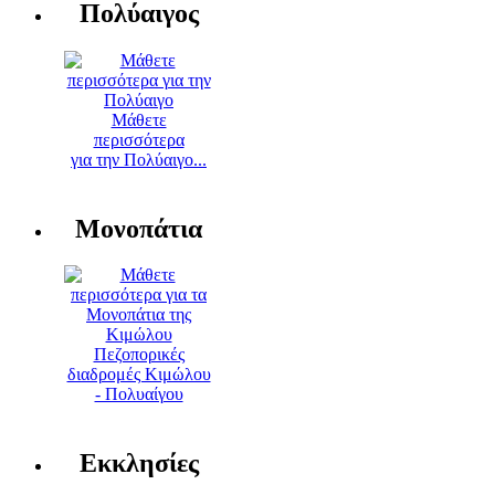
Πολύαιγος
Μάθετε
περισσότερα
για την Πολύαιγο...
Μονοπάτια
Πεζοπορικές
διαδρομές Κιμώλου
- Πολυαίγου
Εκκλησίες