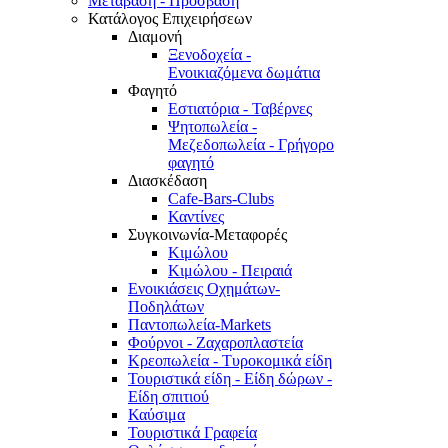
Μετάβαση - Πρόσβαση
Κατάλογος Επιχειρήσεων
Διαμονή
Ξενοδοχεία -
Ενοικιαζόμενα δωμάτια
Φαγητό
Εστιατόρια - Ταβέρνες
Ψητοπωλεία -
Μεζεδοπωλεία - Γρήγορο
φαγητό
Διασκέδαση
Cafe-Bars-Clubs
Καντίνες
Συγκοινωνία-Μεταφορές
Κιμώλου
Κιμώλου - Πειραιά
Ενοικιάσεις Οχημάτων-
Ποδηλάτων
Παντοπωλεία-Markets
Φούρνοι - Ζαχαροπλαστεία
Κρεοπωλεία - Τυροκομικά είδη
Τουριστικά είδη - Είδη δώρων -
Είδη σπιτιού
Καύσιμα
Τουριστικά Γραφεία