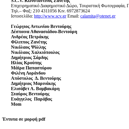
S.C.V. Κωνσταντίνος Ζανέτης
Επιχειρηματικό Διαφημιστικό Δώρο, Τουριστική Φωτογραφία, Γ
Τηλ.– Φαξ: 210 4311056 Κιν. 6972873624
Ιστοσελίδα:
http://www.scv.gr
Email:
calamita@otenet.gr
Γεώργιος Αντωνίου Βεντούρης
Δέσποινα Αθανασιάδου-Βεντούρη
Ανδρέας Πετράκης
Φίλιππος Ζανέτης
Νικόλαος Ψύλλης
Νικόλαος Χαλκιόπουλος
Δημήτριος Σάρδης
Ηλίας Κρούπης
Μάϊρα Παπασπύρου
Φιλένη Λοράνδου
Απόστολος Δ. Βεντούρης
Δημήτριος Μαρινάκης
Ελισάβετ Α. Βαμβακάρη
Σταύρος Βεντούρης
Ευάγγελος Παράβας
Mom
Έντυπα σε μορφή pdf