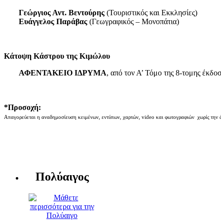
Γεώργιος Αντ. Βεντούρης
(Τουριστικός και Εκκλησίες)
Ευάγγελος Παράβας
(Γεωγραφικός – Μονοπάτια)
Κάτοψη Κάστρου της Κιμώλου
ΑΦΕΝΤΑΚΕΙΟ ΙΔΡΥΜΑ
, από τον Α’ Τόμο της 8-τομης έκδο
*Προσοχή:
Απαγορεύεται η αναδημοσίευση κειμένων, εντύπων, χαρτών, video και φωτογραφιών χωρίς την 
Πολύαιγος