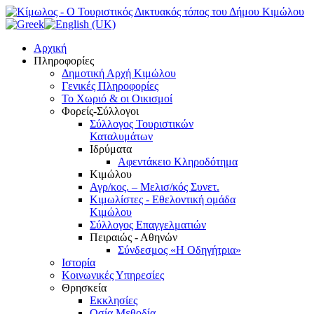
Αρχική
Πληροφορίες
Δημοτική Αρχή Κιμώλου
Γενικές Πληροφορίες
Το Xωριό & οι Οικισμοί
Φορείς-Σύλλογοι
Σύλλογος Τουριστικών
Καταλυμάτων
Ιδρύματα
Αφεντάκειο Κληροδότημα
Κιμώλου
Αγρ/κος. – Μελισ/κός Συνετ.
Κιμωλίστες - Εθελοντική ομάδα
Κιμώλου
Σύλλογος Επαγγελματιών
Πειραιώς - Αθηνών
Σύνδεσμος «Η Οδηγήτρια»
Ιστορία
Κοινωνικές Υπηρεσίες
Θρησκεία
Εκκλησίες
Οσία Μεθοδία