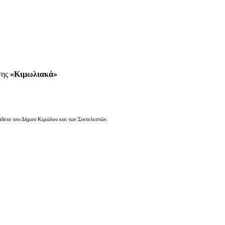
σης
«Κιμωλιακά»
άδεια του Δήμου Κιμώλου και των Συντελεστών.