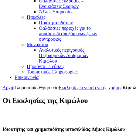
Θαλάσσιες εκδρομές -
Ενοικιάσεις Σκαφών
Άλλες Υπηρεσίες
Παραλίες
Ποιότητα υδάτων
Θαλάσσιες περιοχές για το
λούσιμο δεσποζόμενων ζώων
συντροφιάς
Μονοπάτια
Αναλυτικές περιγραφές
Πεζοπορικών Διαδρομών
Κιμώλου
Προϊόντα - Γεύσεις
Τουριστικές Πληροφορίες
Επικοινωνία
Αρχή
Πληροφορίες
Θρησκεία
Εκκλησίες
Γενικά
Γενικής χρήσης
Κίμωλο
Οι Εκκλησίες της Κιμώλου
Ιδιοκτήτης και χρηματοδότης ιστοσελίδας:Δήμος Κιμώλου