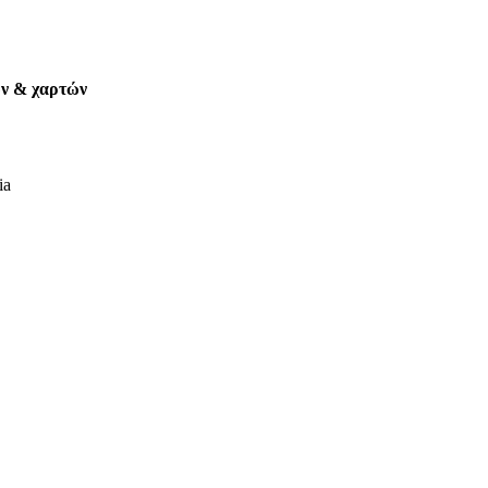
ων & χαρτών
ia