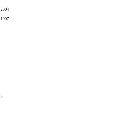
 2004
 1997
α»