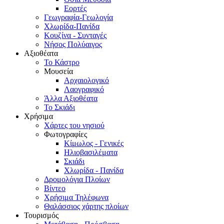
Εορτές
Γεωγραφία-Γεωλογία
Χλωρίδα-Πανίδα
Κουζίνα - Συνταγές
Νήσος Πολύαιγος
Αξιοθέατα
Το Κάστρο
Μουσεία
Αρχαιολογικό
Λαογραφικό
Άλλα Αξιοθέατα
Το Σκιάδι
Χρήσιμα
Χάρτες του νησιού
Φωτογραφίες
Κίμωλος - Γενικές
Ηλιοβασιλέματα
Σκιάδι
Χλωρίδα - Πανίδα
Δρομολόγια Πλοίων
Βίντεο
Χρήσιμα Τηλέφωνα
Θαλάσσιος χάρτης πλοίων
Τουρισμός