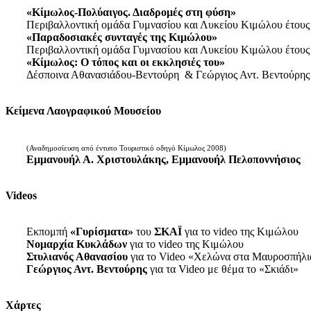
«Κίμωλος-Πολύαιγος. Διαδρομές στη φύση»
Περιβαλλοντική ομάδα Γυμνασίου και Λυκείου Κιμώλου έτους
«Παραδοσιακές συνταγές της Κιμώλου»
Περιβαλλοντική ομάδα Γυμνασίου και Λυκείου Κιμώλου έτους
«Κίμωλος: Ο τόπος και οι εκκλησιές του»
Δέσποινα Αθανασιάδου-Βεντούρη & Γεώργιος Αντ. Βεντούρης
Κείμενα Λαογραφικού Μουσείου
(Αναδημοσίευση από έντυπο Τουριστικό οδηγό Κίμωλος 2008)
Εμμανουήλ Α. Χριστουλάκης, Εμμανουήλ Πελοποννήσιος
Videos
Εκπομπή
«Γυρίσματα»
του
ΣΚΑΪ
για το video της Κιμώλου
Νομαρχία Κυκλάδων
για το video της Κιμώλου
Στυλιανός Αθανασίου
για το Video «Χελώνα στα Μαυροσπήλι
Γεώργιος Αντ. Βεντούρης
για τα Video με θέμα το «Σκιάδι»
Χάρτες