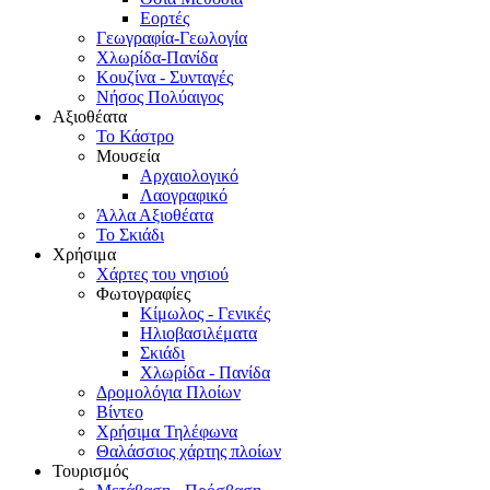
Εορτές
Γεωγραφία-Γεωλογία
Χλωρίδα-Πανίδα
Κουζίνα - Συνταγές
Νήσος Πολύαιγος
Αξιοθέατα
Το Κάστρο
Μουσεία
Αρχαιολογικό
Λαογραφικό
Άλλα Αξιοθέατα
Το Σκιάδι
Χρήσιμα
Χάρτες του νησιού
Φωτογραφίες
Κίμωλος - Γενικές
Ηλιοβασιλέματα
Σκιάδι
Χλωρίδα - Πανίδα
Δρομολόγια Πλοίων
Βίντεο
Χρήσιμα Τηλέφωνα
Θαλάσσιος χάρτης πλοίων
Τουρισμός