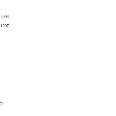
 2004
 1997
α»