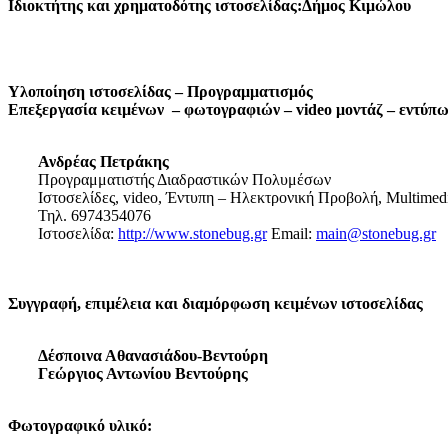
Ιδιοκτήτης και χρηματοδότης ιστοσελίδας:Δήμος Κιμώλου
Υλοποίηση ιστοσελίδας – Προγραμματισμός
Επεξεργασία κειμένων – φωτογραφιών – video μοντάζ – εντύπ
Ανδρέας Πετράκης
Προγραμματιστής Διαδραστικών Πολυμέσων
Ιστοσελίδες, video, Έντυπη – Ηλεκτρονική Προβολή, Multimed
Τηλ. 6974354076
Ιστοσελίδα:
http://www.stonebug.gr
Email:
main@stonebug.gr
Συγγραφή, επιμέλεια και διαμόρφωση κειμένων ιστοσελίδας
Δέσποινα Αθανασιάδου-Βεντούρη
Γεώργιος Αντωνίου Βεντούρης
Φωτογραφικό υλικό: