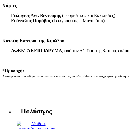
Χάρτες
Γεώργιος Αντ. Βεντούρης
(Τουριστικός και Εκκλησίες)
Ευάγγελος Παράβας
(Γεωγραφικός – Μονοπάτια)
Κάτοψη Κάστρου της Κιμώλου
ΑΦΕΝΤΑΚΕΙΟ ΙΔΡΥΜΑ
, από τον Α’ Τόμο της 8-τομης έκδο
*Προσοχή:
Απαγορεύεται η αναδημοσίευση κειμένων, εντύπων, χαρτών, video και φωτογραφιών χωρίς την 
Πολύαιγος