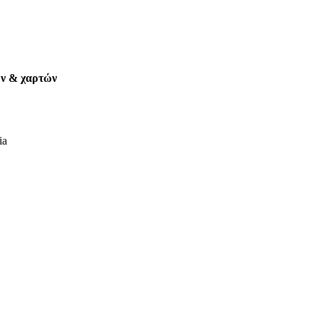
ων & χαρτών
ia