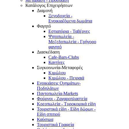
Μετάβαση - Πρόσβαση
Κατάλογος Επιχειρήσεων
Διαμονή
Ξενοδοχεία -
Ενοικιαζόμενα δωμάτια
Φαγητό
Εστιατόρια - Ταβέρνες
Ψητοπωλεία -
Μεζεδοπωλεία - Γρήγορο
φαγητό
Διασκέδαση
Cafe-Bars-Clubs
Καντίνες
Συγκοινωνία-Μεταφορές
Κιμώλου
Κιμώλου - Πειραιά
Ενοικιάσεις Οχημάτων-
Ποδηλάτων
Παντοπωλεία-Markets
Φούρνοι - Ζαχαροπλαστεία
Κρεοπωλεία - Τυροκομικά είδη
Τουριστικά είδη - Είδη δώρων -
Είδη σπιτιού
Καύσιμα
Τουριστικά Γραφεία