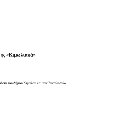
σης
«Κιμωλιακά»
άδεια του Δήμου Κιμώλου και των Συντελεστών.