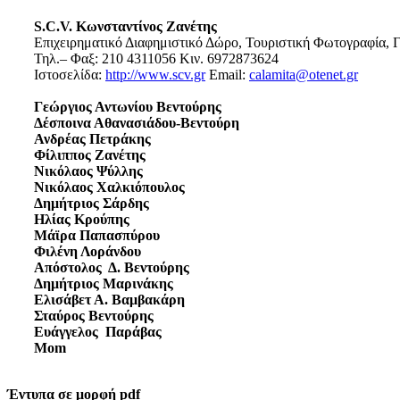
S.C.V. Κωνσταντίνος Ζανέτης
Επιχειρηματικό Διαφημιστικό Δώρο, Τουριστική Φωτογραφία, Γ
Τηλ.– Φαξ: 210 4311056 Κιν. 6972873624
Ιστοσελίδα:
http://www.scv.gr
Email:
calamita@otenet.gr
Γεώργιος Αντωνίου Βεντούρης
Δέσποινα Αθανασιάδου-Βεντούρη
Ανδρέας Πετράκης
Φίλιππος Ζανέτης
Νικόλαος Ψύλλης
Νικόλαος Χαλκιόπουλος
Δημήτριος Σάρδης
Ηλίας Κρούπης
Μάϊρα Παπασπύρου
Φιλένη Λοράνδου
Απόστολος Δ. Βεντούρης
Δημήτριος Μαρινάκης
Ελισάβετ Α. Βαμβακάρη
Σταύρος Βεντούρης
Ευάγγελος Παράβας
Mom
Έντυπα σε μορφή pdf