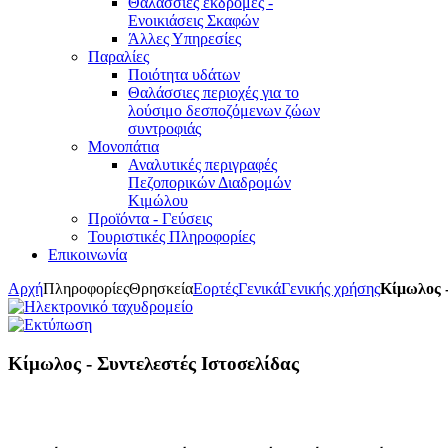
Θαλάσσιες εκδρομές -
Ενοικιάσεις Σκαφών
Άλλες Υπηρεσίες
Παραλίες
Ποιότητα υδάτων
Θαλάσσιες περιοχές για το
λούσιμο δεσποζόμενων ζώων
συντροφιάς
Μονοπάτια
Αναλυτικές περιγραφές
Πεζοπορικών Διαδρομών
Κιμώλου
Προϊόντα - Γεύσεις
Τουριστικές Πληροφορίες
Επικοινωνία
Αρχή
Πληροφορίες
Θρησκεία
Εορτές
Γενικά
Γενικής χρήσης
Κίμωλος -
Κίμωλος - Συντελεστές Ιστοσελίδας