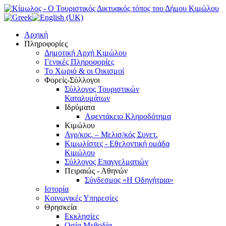
Αρχική
Πληροφορίες
Δημοτική Αρχή Κιμώλου
Γενικές Πληροφορίες
Το Xωριό & οι Οικισμοί
Φορείς-Σύλλογοι
Σύλλογος Τουριστικών
Καταλυμάτων
Ιδρύματα
Αφεντάκειο Κληροδότημα
Κιμώλου
Αγρ/κος. – Μελισ/κός Συνετ.
Κιμωλίστες - Εθελοντική ομάδα
Κιμώλου
Σύλλογος Επαγγελματιών
Πειραιώς - Αθηνών
Σύνδεσμος «Η Οδηγήτρια»
Ιστορία
Κοινωνικές Υπηρεσίες
Θρησκεία
Εκκλησίες
Οσία Μεθοδία