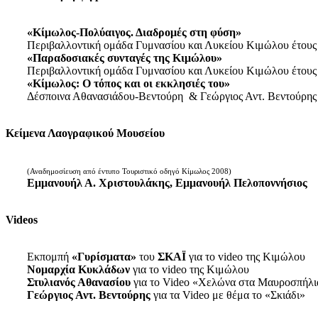
«Κίμωλος-Πολύαιγος. Διαδρομές στη φύση»
Περιβαλλοντική ομάδα Γυμνασίου και Λυκείου Κιμώλου έτους
«Παραδοσιακές συνταγές της Κιμώλου»
Περιβαλλοντική ομάδα Γυμνασίου και Λυκείου Κιμώλου έτους
«Κίμωλος: Ο τόπος και οι εκκλησιές του»
Δέσποινα Αθανασιάδου-Βεντούρη & Γεώργιος Αντ. Βεντούρης
Κείμενα Λαογραφικού Μουσείου
(Αναδημοσίευση από έντυπο Τουριστικό οδηγό Κίμωλος 2008)
Εμμανουήλ Α. Χριστουλάκης, Εμμανουήλ Πελοποννήσιος
Videos
Εκπομπή
«Γυρίσματα»
του
ΣΚΑΪ
για το video της Κιμώλου
Νομαρχία Κυκλάδων
για το video της Κιμώλου
Στυλιανός Αθανασίου
για το Video «Χελώνα στα Μαυροσπήλι
Γεώργιος Αντ. Βεντούρης
για τα Video με θέμα το «Σκιάδι»