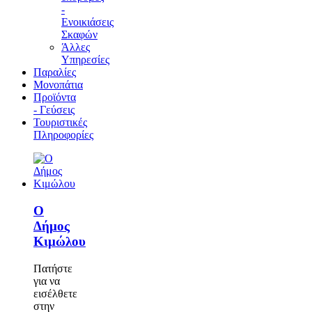
-
Ενοικιάσεις
Σκαφών
Άλλες
Υπηρεσίες
Παραλίες
Μονοπάτια
Προϊόντα
- Γεύσεις
Τουριστικές
Πληροφορίες
Ο
Δήμος
Κιμώλου
Πατήστε
για να
εισέλθετε
στην