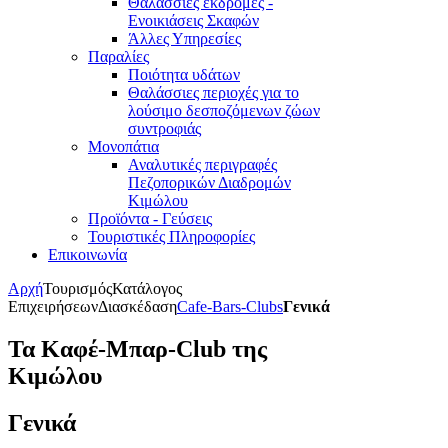
Θαλάσσιες εκδρομές -
Ενοικιάσεις Σκαφών
Άλλες Υπηρεσίες
Παραλίες
Ποιότητα υδάτων
Θαλάσσιες περιοχές για το
λούσιμο δεσποζόμενων ζώων
συντροφιάς
Μονοπάτια
Αναλυτικές περιγραφές
Πεζοπορικών Διαδρομών
Κιμώλου
Προϊόντα - Γεύσεις
Τουριστικές Πληροφορίες
Επικοινωνία
Αρχή
Τουρισμός
Κατάλογος
Επιχειρήσεων
Διασκέδαση
Cafe-Bars-Clubs
Γενικά
Τα Καφέ-Μπαρ-Club της
Κιμώλου
Γενικά