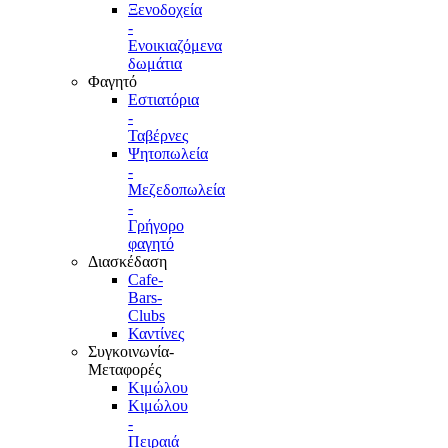
Ξενοδοχεία
-
Ενοικιαζόμενα
δωμάτια
Φαγητό
Εστιατόρια
-
Ταβέρνες
Ψητοπωλεία
-
Μεζεδοπωλεία
-
Γρήγορο
φαγητό
Διασκέδαση
Cafe-
Bars-
Clubs
Καντίνες
Συγκοινωνία-
Μεταφορές
Κιμώλου
Κιμώλου
-
Πειραιά