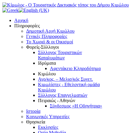
Αρχική
Πληροφορίες
Δημοτική Αρχή Κιμώλου
Γενικές Πληροφορίες
Το Xωριό & οι Οικισμοί
Φορείς-Σύλλογοι
Σύλλογος Τουριστικών
Καταλυμάτων
Ιδρύματα
Αφεντάκειο Κληροδότημα
Κιμώλου
Αγρ/κος. – Μελισ/κός Συνετ.
Κιμωλίστες - Εθελοντική ομάδα
Κιμώλου
Σύλλογος Επαγγελματιών
Πειραιώς - Αθηνών
Σύνδεσμος «Η Οδηγήτρια»
Ιστορία
Κοινωνικές Υπηρεσίες
Θρησκεία
Εκκλησίες
Οσία Μεθοδία