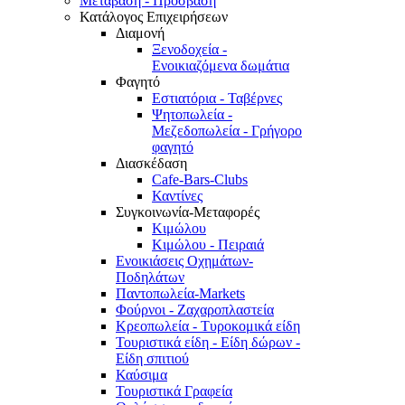
Μετάβαση - Πρόσβαση
Κατάλογος Επιχειρήσεων
Διαμονή
Ξενοδοχεία -
Ενοικιαζόμενα δωμάτια
Φαγητό
Εστιατόρια - Ταβέρνες
Ψητοπωλεία -
Μεζεδοπωλεία - Γρήγορο
φαγητό
Διασκέδαση
Cafe-Bars-Clubs
Καντίνες
Συγκοινωνία-Μεταφορές
Κιμώλου
Κιμώλου - Πειραιά
Ενοικιάσεις Οχημάτων-
Ποδηλάτων
Παντοπωλεία-Markets
Φούρνοι - Ζαχαροπλαστεία
Κρεοπωλεία - Τυροκομικά είδη
Τουριστικά είδη - Είδη δώρων -
Είδη σπιτιού
Καύσιμα
Τουριστικά Γραφεία