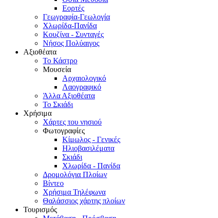
Εορτές
Γεωγραφία-Γεωλογία
Χλωρίδα-Πανίδα
Κουζίνα - Συνταγές
Νήσος Πολύαιγος
Αξιοθέατα
Το Κάστρο
Μουσεία
Αρχαιολογικό
Λαογραφικό
Άλλα Αξιοθέατα
Το Σκιάδι
Χρήσιμα
Χάρτες του νησιού
Φωτογραφίες
Κίμωλος - Γενικές
Ηλιοβασιλέματα
Σκιάδι
Χλωρίδα - Πανίδα
Δρομολόγια Πλοίων
Βίντεο
Χρήσιμα Τηλέφωνα
Θαλάσσιος χάρτης πλοίων
Τουρισμός