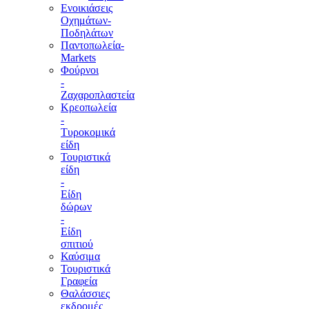
Ενοικιάσεις
Οχημάτων-
Ποδηλάτων
Παντοπωλεία-
Markets
Φούρνοι
-
Ζαχαροπλαστεία
Κρεοπωλεία
-
Τυροκομικά
είδη
Τουριστικά
είδη
-
Είδη
δώρων
-
Είδη
σπιτιού
Καύσιμα
Τουριστικά
Γραφεία
Θαλάσσιες
εκδρομές