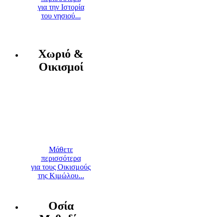
για την Ιστορία
του νησιού...
Χωριό &
Οικισμοί
Μάθετε
περισσότερα
για τους Οικισμούς
της Κιμώλου...
Οσία