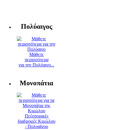
Πολύαιγος
Μάθετε
περισσότερα
για την Πολύαιγο...
Μονοπάτια
Πεζοπορικές
διαδρομές Κιμώλου
- Πολυαίγου