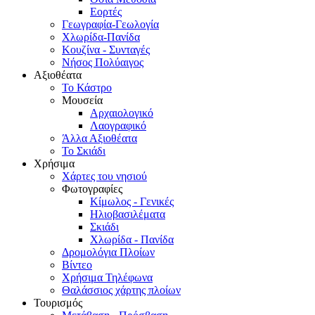
Εορτές
Γεωγραφία-Γεωλογία
Χλωρίδα-Πανίδα
Κουζίνα - Συνταγές
Νήσος Πολύαιγος
Αξιοθέατα
Το Κάστρο
Μουσεία
Αρχαιολογικό
Λαογραφικό
Άλλα Αξιοθέατα
Το Σκιάδι
Χρήσιμα
Χάρτες του νησιού
Φωτογραφίες
Κίμωλος - Γενικές
Ηλιοβασιλέματα
Σκιάδι
Χλωρίδα - Πανίδα
Δρομολόγια Πλοίων
Βίντεο
Χρήσιμα Τηλέφωνα
Θαλάσσιος χάρτης πλοίων
Τουρισμός