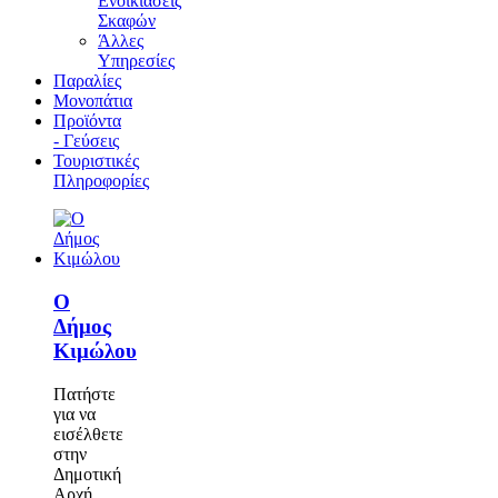
Ενοικιάσεις
Σκαφών
Άλλες
Υπηρεσίες
Παραλίες
Μονοπάτια
Προϊόντα
- Γεύσεις
Τουριστικές
Πληροφορίες
Ο
Δήμος
Κιμώλου
Πατήστε
για να
εισέλθετε
στην
Δημοτική
Αρχή