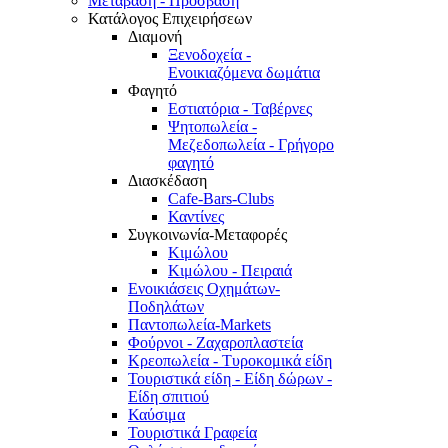
Μετάβαση - Πρόσβαση
Κατάλογος Επιχειρήσεων
Διαμονή
Ξενοδοχεία -
Ενοικιαζόμενα δωμάτια
Φαγητό
Εστιατόρια - Ταβέρνες
Ψητοπωλεία -
Μεζεδοπωλεία - Γρήγορο
φαγητό
Διασκέδαση
Cafe-Bars-Clubs
Καντίνες
Συγκοινωνία-Μεταφορές
Κιμώλου
Κιμώλου - Πειραιά
Ενοικιάσεις Οχημάτων-
Ποδηλάτων
Παντοπωλεία-Markets
Φούρνοι - Ζαχαροπλαστεία
Κρεοπωλεία - Τυροκομικά είδη
Τουριστικά είδη - Είδη δώρων -
Είδη σπιτιού
Καύσιμα
Τουριστικά Γραφεία