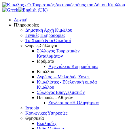
Αρχική
Πληροφορίες
Δημοτική Αρχή Κιμώλου
Γενικές Πληροφορίες
Το Xωριό & οι Οικισμοί
Φορείς-Σύλλογοι
Σύλλογος Τουριστικών
Καταλυμάτων
Ιδρύματα
Αφεντάκειο Κληροδότημα
Κιμώλου
Αγρ/κος. – Μελισ/κός Συνετ.
Κιμωλίστες - Εθελοντική ομάδα
Κιμώλου
Σύλλογος Επαγγελματιών
Πειραιώς - Αθηνών
Σύνδεσμος «Η Οδηγήτρια»
Ιστορία
Κοινωνικές Υπηρεσίες
Θρησκεία
Εκκλησίες
Οσία Μεθοδία