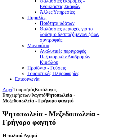
Θαλάσσιες εκδρομές -
Ενοικιάσεις Σκαφών
Άλλες Υπηρεσίες
Παραλίες
Ποιότητα υδάτων
Θαλάσσιες περιοχές για το
λούσιμο δεσποζόμενων ζώων
συντροφιάς
Μονοπάτια
Αναλυτικές περιγραφές
Πεζοπορικών Διαδρομών
Κιμώλου
Προϊόντα - Γεύσεις
Τουριστικές Πληροφορίες
Επικοινωνία
Αρχή
Τουρισμός
Κατάλογος
Επιχειρήσεων
Φαγητό
Ψητοπωλεία -
Μεζεδοπωλεία - Γρήγορο φαγητό
Ψητοπωλεία - Μεζεδοπωλεία -
Γρήγορο φαγητό
Η παλαιά Αγορά