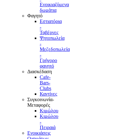
Ενοικιαζόμενα
δωμάτια
Φαγητό
Εστιατόρια
-
Ταβέρνες
Ψητοπωλεία
-
Μεζεδοπωλεία
-
Γρήγορο
φαγητό
Διασκέδαση
Cafe-
Bars-
Clubs
Καντίνες
Συγκοινωνία-
Μεταφορές
Κιμώλου
Κιμώλου
-
Πειραιά
Ενοικιάσεις
Οχημάτων-