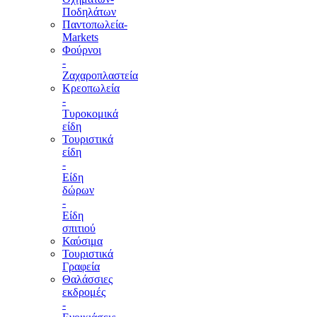
Ποδηλάτων
Παντοπωλεία-
Markets
Φούρνοι
-
Ζαχαροπλαστεία
Κρεοπωλεία
-
Τυροκομικά
είδη
Τουριστικά
είδη
-
Είδη
δώρων
-
Είδη
σπιτιού
Καύσιμα
Τουριστικά
Γραφεία
Θαλάσσιες
εκδρομές
-