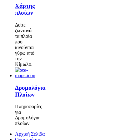
Χάρτης
πλοίων
Δείτε
ζωντανά
τα πλοία
που
κινούνται
γύρω από
την
Κίμωλο.
Δρομολόγια
Πλοίων
Πληροφορίες
για
Δρομολόγια
πλοίων
Αρχική Σελίδα
Όροι χρήσης