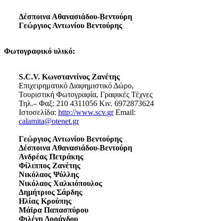
Δέσποινα Αθανασιάδου-Βεντούρη
Γεώργιος Αντωνίου Βεντούρης
Φωτογραφικό υλικό:
S.C.V. Κωνσταντίνος Ζανέτης
Επιχειρηματικό Διαφημιστικό Δώρο,
Τουριστική Φωτογραφία, Γραφικές Τέχνες
Τηλ.– Φαξ: 210 4311056 Κιν. 6972873624
Ιστοσελίδα:
http://www.scv.gr
Email:
calamita@otenet.gr
Γεώργιος Αντωνίου Βεντούρης
Δέσποινα Αθανασιάδου-Βεντούρη
Ανδρέας Πετράκης
Φίλιππος Ζανέτης
Νικόλαος Ψύλλης
Νικόλαος Χαλκιόπουλος
Δημήτριος Σάρδης
Ηλίας Κρούπης
Μάϊρα Παπασπύρου
Φιλένη Λοράνδου