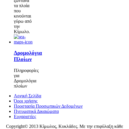
ζωντανά
τα πλοία
που
κινούνται
γύρω από
την
Κίμωλο.
Δρομολόγια
Πλοίων
Πληροφορίες
για
Δρομολόγια
πλοίων
Αρχική Σελίδα
Όροι χρήσης
Προστασία Προσωπικών Δεδομένων
Πνευματικά Δικαιώματα
Ευχαριστίες
Copyright© 2013 Κίμωλος, Κυκλάδες. Με την επιφύλαξη κάθε