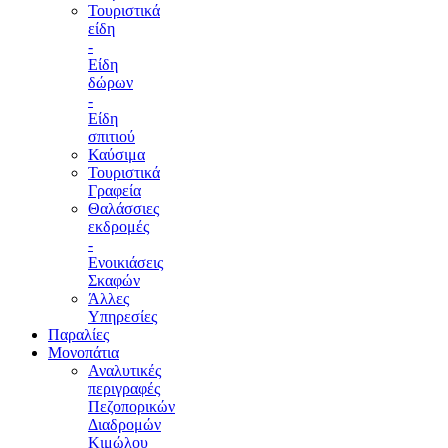
Τουριστικά
είδη
-
Είδη
δώρων
-
Είδη
σπιτιού
Καύσιμα
Τουριστικά
Γραφεία
Θαλάσσιες
εκδρομές
-
Ενοικιάσεις
Σκαφών
Άλλες
Υπηρεσίες
Παραλίες
Μονοπάτια
Αναλυτικές
περιγραφές
Πεζοπορικών
Διαδρομών
Κιμώλου