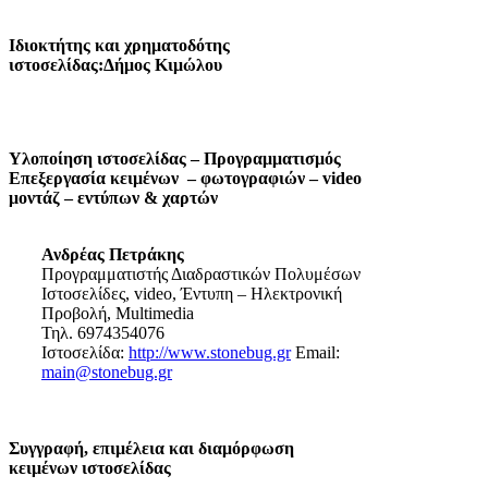
Ιδιοκτήτης και χρηματοδότης
ιστοσελίδας:Δήμος Κιμώλου
Υλοποίηση ιστοσελίδας – Προγραμματισμός
Επεξεργασία κειμένων – φωτογραφιών – video
μοντάζ – εντύπων & χαρτών
Ανδρέας Πετράκης
Προγραμματιστής Διαδραστικών Πολυμέσων
Ιστοσελίδες, video, Έντυπη – Ηλεκτρονική
Προβολή, Multimedia
Τηλ. 6974354076
Ιστοσελίδα:
http://www.stonebug.gr
Email:
main@stonebug.gr
Συγγραφή, επιμέλεια και διαμόρφωση
κειμένων ιστοσελίδας