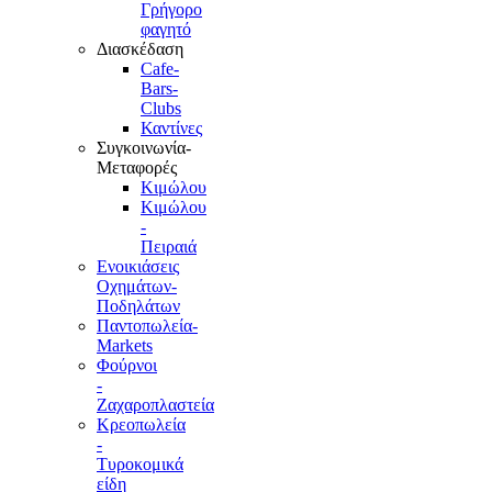
Γρήγορο
φαγητό
Διασκέδαση
Cafe-
Bars-
Clubs
Καντίνες
Συγκοινωνία-
Μεταφορές
Κιμώλου
Κιμώλου
-
Πειραιά
Ενοικιάσεις
Οχημάτων-
Ποδηλάτων
Παντοπωλεία-
Markets
Φούρνοι
-
Ζαχαροπλαστεία
Κρεοπωλεία
-
Τυροκομικά
είδη