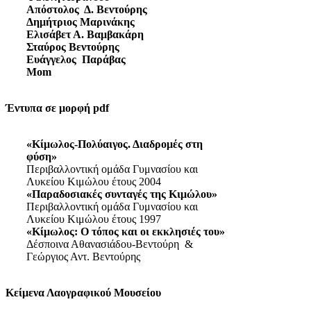
Απόστολος Δ. Βεντούρης
Δημήτριος Μαρινάκης
Ελισάβετ Α. Βαμβακάρη
Σταύρος Βεντούρης
Ευάγγελος Παράβας
Mom
Έντυπα σε μορφή pdf
«Κίμωλος-Πολύαιγος. Διαδρομές στη
φύση»
Περιβαλλοντική ομάδα Γυμνασίου και
Λυκείου Κιμώλου έτους 2004
«Παραδοσιακές συνταγές της Κιμώλου»
Περιβαλλοντική ομάδα Γυμνασίου και
Λυκείου Κιμώλου έτους 1997
«Κίμωλος: Ο τόπος και οι εκκλησιές του»
Δέσποινα Αθανασιάδου-Βεντούρη &
Γεώργιος Αντ. Βεντούρης
Κείμενα Λαογραφικού Μουσείου