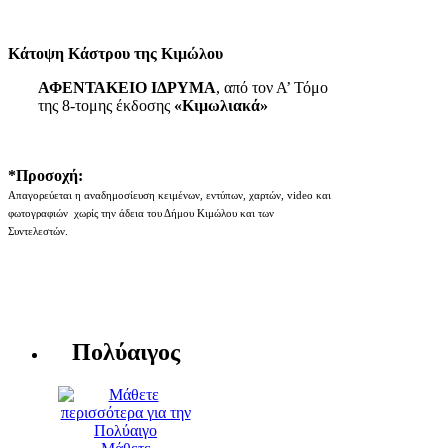
Κάτοψη Κάστρου της Κιμώλου
ΑΦΕΝΤΑΚΕΙΟ ΙΔΡΥΜΑ
, από τον Α’ Τόμο
της 8-τομης έκδοσης
«Κιμωλιακά»
*Προσοχή:
Απαγορεύεται η αναδημοσίευση κειμένων, εντύπων, χαρτών, video και
φωτογραφιών χωρίς την άδεια του Δήμου Κιμώλου και των
Συντελεστών.
Πολύαιγος