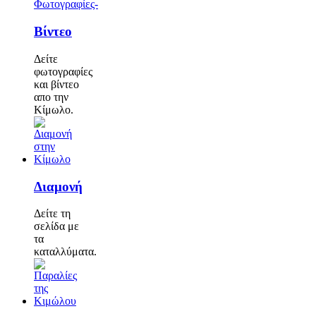
Φωτογραφίες-
Βίντεο
Δείτε
φωτογραφίες
και βίντεο
απο την
Κίμωλο.
Διαμονή
Δείτε τη
σελίδα με
τα
καταλλύματα.