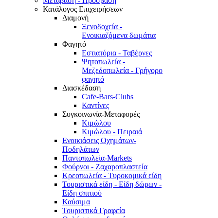
Μετάβαση - Πρόσβαση
Κατάλογος Επιχειρήσεων
Διαμονή
Ξενοδοχεία -
Ενοικιαζόμενα δωμάτια
Φαγητό
Εστιατόρια - Ταβέρνες
Ψητοπωλεία -
Μεζεδοπωλεία - Γρήγορο
φαγητό
Διασκέδαση
Cafe-Bars-Clubs
Καντίνες
Συγκοινωνία-Μεταφορές
Κιμώλου
Κιμώλου - Πειραιά
Ενοικιάσεις Οχημάτων-
Ποδηλάτων
Παντοπωλεία-Markets
Φούρνοι - Ζαχαροπλαστεία
Κρεοπωλεία - Τυροκομικά είδη
Τουριστικά είδη - Είδη δώρων -
Είδη σπιτιού
Καύσιμα
Τουριστικά Γραφεία