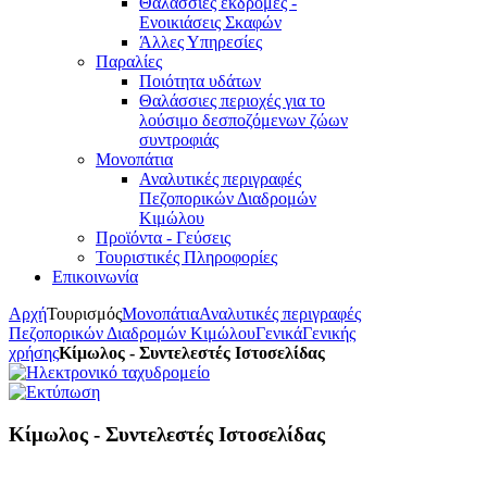
Θαλάσσιες εκδρομές -
Ενοικιάσεις Σκαφών
Άλλες Υπηρεσίες
Παραλίες
Ποιότητα υδάτων
Θαλάσσιες περιοχές για το
λούσιμο δεσποζόμενων ζώων
συντροφιάς
Μονοπάτια
Αναλυτικές περιγραφές
Πεζοπορικών Διαδρομών
Κιμώλου
Προϊόντα - Γεύσεις
Τουριστικές Πληροφορίες
Επικοινωνία
Αρχή
Τουρισμός
Μονοπάτια
Αναλυτικές περιγραφές
Πεζοπορικών Διαδρομών Κιμώλου
Γενικά
Γενικής
χρήσης
Κίμωλος - Συντελεστές Ιστοσελίδας
Κίμωλος - Συντελεστές Ιστοσελίδας