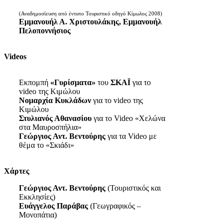
(Αναδημοσίευση από έντυπο Τουριστικό οδηγό Κίμωλος 2008)
Εμμανουήλ Α. Χριστουλάκης, Εμμανουήλ
Πελοποννήσιος
Videos
Εκπομπή
«Γυρίσματα»
του
ΣΚΑΪ
για το
video της Κιμώλου
Νομαρχία Κυκλάδων
για το video της
Κιμώλου
Στυλιανός Αθανασίου
για το Video «Χελώνα
στα Μαυροσπήλια»
Γεώργιος Αντ. Βεντούρης
για τα Video με
θέμα το «Σκιάδι»
Χάρτες
Γεώργιος Αντ. Βεντούρης
(Τουριστικός και
Εκκλησίες)
Ευάγγελος Παράβας
(Γεωγραφικός –
Μονοπάτια)