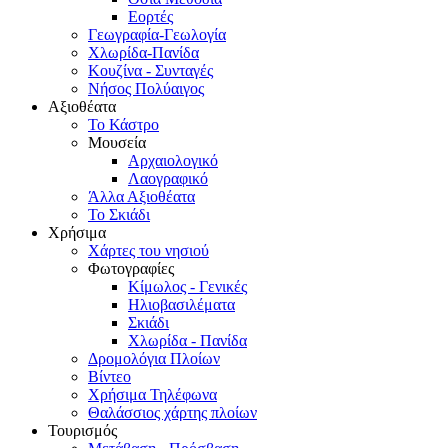
Εορτές
Γεωγραφία-Γεωλογία
Χλωρίδα-Πανίδα
Κουζίνα - Συνταγές
Νήσος Πολύαιγος
Αξιοθέατα
Το Κάστρο
Μουσεία
Αρχαιολογικό
Λαογραφικό
Άλλα Αξιοθέατα
Το Σκιάδι
Χρήσιμα
Χάρτες του νησιού
Φωτογραφίες
Κίμωλος - Γενικές
Ηλιοβασιλέματα
Σκιάδι
Χλωρίδα - Πανίδα
Δρομολόγια Πλοίων
Βίντεο
Χρήσιμα Τηλέφωνα
Θαλάσσιος χάρτης πλοίων
Τουρισμός