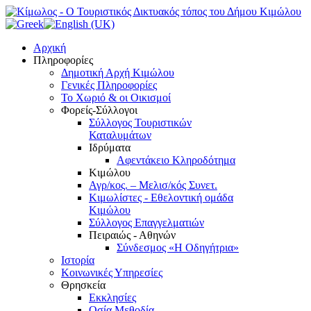
Αρχική
Πληροφορίες
Δημοτική Αρχή Κιμώλου
Γενικές Πληροφορίες
Το Xωριό & οι Οικισμοί
Φορείς-Σύλλογοι
Σύλλογος Τουριστικών
Καταλυμάτων
Ιδρύματα
Αφεντάκειο Κληροδότημα
Κιμώλου
Αγρ/κος. – Μελισ/κός Συνετ.
Κιμωλίστες - Εθελοντική ομάδα
Κιμώλου
Σύλλογος Επαγγελματιών
Πειραιώς - Αθηνών
Σύνδεσμος «Η Οδηγήτρια»
Ιστορία
Κοινωνικές Υπηρεσίες
Θρησκεία
Εκκλησίες
Οσία Μεθοδία