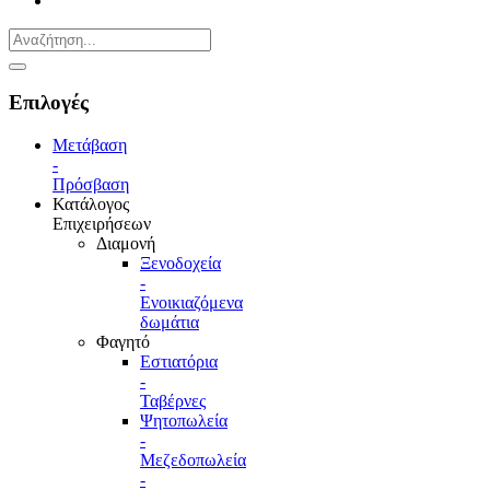
Επιλογές
Μετάβαση
-
Πρόσβαση
Κατάλογος
Επιχειρήσεων
Διαμονή
Ξενοδοχεία
-
Ενοικιαζόμενα
δωμάτια
Φαγητό
Εστιατόρια
-
Ταβέρνες
Ψητοπωλεία
-
Μεζεδοπωλεία
-