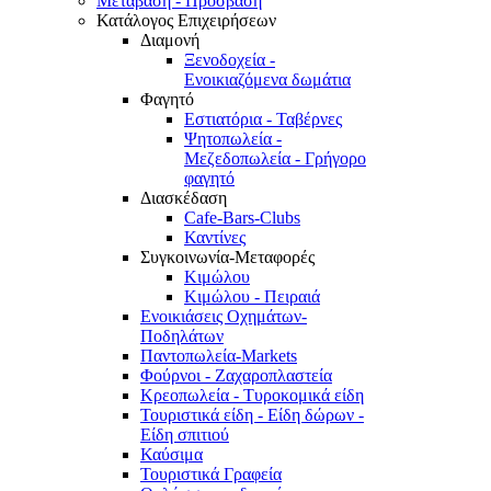
Μετάβαση - Πρόσβαση
Κατάλογος Επιχειρήσεων
Διαμονή
Ξενοδοχεία -
Ενοικιαζόμενα δωμάτια
Φαγητό
Εστιατόρια - Ταβέρνες
Ψητοπωλεία -
Μεζεδοπωλεία - Γρήγορο
φαγητό
Διασκέδαση
Cafe-Bars-Clubs
Καντίνες
Συγκοινωνία-Μεταφορές
Κιμώλου
Κιμώλου - Πειραιά
Ενοικιάσεις Οχημάτων-
Ποδηλάτων
Παντοπωλεία-Markets
Φούρνοι - Ζαχαροπλαστεία
Κρεοπωλεία - Τυροκομικά είδη
Τουριστικά είδη - Είδη δώρων -
Είδη σπιτιού
Καύσιμα
Τουριστικά Γραφεία