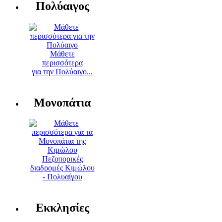
Πολύαιγος
Μάθετε
περισσότερα
για την Πολύαιγο...
Μονοπάτια
Πεζοπορικές
διαδρομές Κιμώλου
- Πολυαίγου
Εκκλησίες