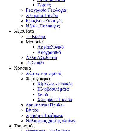
Εορτές
Γεωγραφία-Γεωλογία
Χλωρίδα-Πανίδα
Κουζίνα - Συνταγές
Νήσος Πολύαιγος
Αξιοθέατα
Το Κάστρο
Μουσεία
Αρχαιολογικό
Λαογραφικό
Άλλα Αξιοθέατα
Το Σκιάδι
Χρήσιμα
Χάρτες του νησιού
Φωτογραφίες
Κίμωλος - Γενικές
Ηλιοβασιλέματα
Σκιάδι
Χλωρίδα - Πανίδα
Δρομολόγια Πλοίων
Βίντεο
Χρήσιμα Τηλέφωνα
Θαλάσσιος χάρτης πλοίων
Τουρισμός