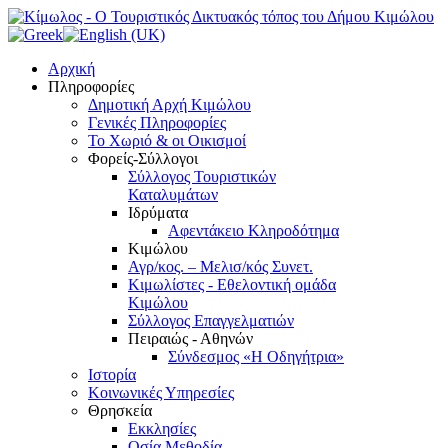
Αρχική
Πληροφορίες
Δημοτική Αρχή Κιμώλου
Γενικές Πληροφορίες
Το Xωριό & οι Οικισμοί
Φορείς-Σύλλογοι
Σύλλογος Τουριστικών
Καταλυμάτων
Ιδρύματα
Αφεντάκειο Κληροδότημα
Κιμώλου
Αγρ/κος. – Μελισ/κός Συνετ.
Κιμωλίστες - Εθελοντική ομάδα
Κιμώλου
Σύλλογος Επαγγελματιών
Πειραιώς - Αθηνών
Σύνδεσμος «Η Οδηγήτρια»
Ιστορία
Κοινωνικές Υπηρεσίες
Θρησκεία
Εκκλησίες
Οσία Μεθοδία