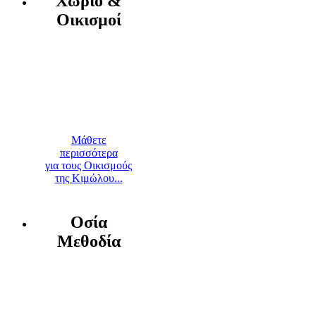
Χωριό &
Οικισμοί
Μάθετε
περισσότερα
για τους Οικισμούς
της Κιμώλου...
Οσία
Μεθοδία