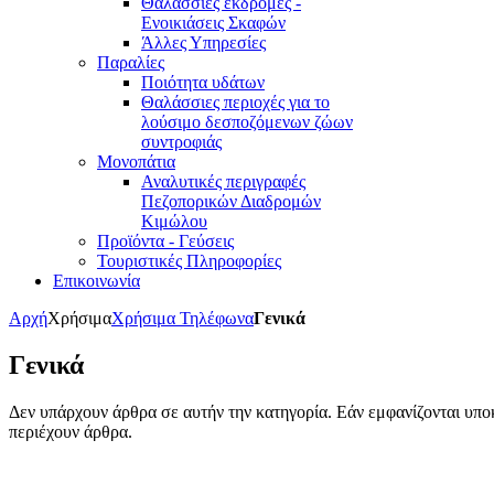
Θαλάσσιες εκδρομές -
Ενοικιάσεις Σκαφών
Άλλες Υπηρεσίες
Παραλίες
Ποιότητα υδάτων
Θαλάσσιες περιοχές για το
λούσιμο δεσποζόμενων ζώων
συντροφιάς
Μονοπάτια
Αναλυτικές περιγραφές
Πεζοπορικών Διαδρομών
Κιμώλου
Προϊόντα - Γεύσεις
Τουριστικές Πληροφορίες
Επικοινωνία
Αρχή
Χρήσιμα
Χρήσιμα Τηλέφωνα
Γενικά
Γενικά
Δεν υπάρχουν άρθρα σε αυτήν την κατηγορία. Εάν εμφανίζονται υποκ
περιέχουν άρθρα.