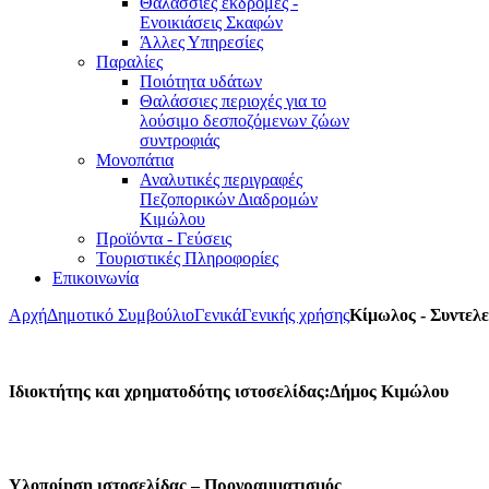
Θαλάσσιες εκδρομές -
Ενοικιάσεις Σκαφών
Άλλες Υπηρεσίες
Παραλίες
Ποιότητα υδάτων
Θαλάσσιες περιοχές για το
λούσιμο δεσποζόμενων ζώων
συντροφιάς
Μονοπάτια
Αναλυτικές περιγραφές
Πεζοπορικών Διαδρομών
Κιμώλου
Προϊόντα - Γεύσεις
Τουριστικές Πληροφορίες
Επικοινωνία
Αρχή
Δημοτικό Συμβούλιο
Γενικά
Γενικής χρήσης
Κίμωλος - Συντελε
Ιδιοκτήτης και χρηματοδότης ιστοσελίδας:Δήμος Κιμώλου
Υλοποίηση ιστοσελίδας – Προγραμματισμός