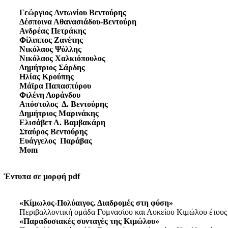
Γεώργιος Αντωνίου Βεντούρης
Δέσποινα Αθανασιάδου-Βεντούρη
Ανδρέας Πετράκης
Φίλιππος Ζανέτης
Νικόλαος Ψύλλης
Νικόλαος Χαλκιόπουλος
Δημήτριος Σάρδης
Ηλίας Κρούπης
Μάϊρα Παπασπύρου
Φιλένη Λοράνδου
Απόστολος Δ. Βεντούρης
Δημήτριος Μαρινάκης
Ελισάβετ Α. Βαμβακάρη
Σταύρος Βεντούρης
Ευάγγελος Παράβας
Mom
Έντυπα σε μορφή pdf
«Κίμωλος-Πολύαιγος. Διαδρομές στη φύση»
Περιβαλλοντική ομάδα Γυμνασίου και Λυκείου Κιμώλου έτους
«Παραδοσιακές συνταγές της Κιμώλου»