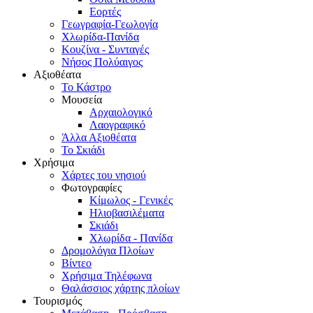
Εορτές
Γεωγραφία-Γεωλογία
Χλωρίδα-Πανίδα
Κουζίνα - Συνταγές
Νήσος Πολύαιγος
Αξιοθέατα
Το Κάστρο
Μουσεία
Αρχαιολογικό
Λαογραφικό
Άλλα Αξιοθέατα
Το Σκιάδι
Χρήσιμα
Χάρτες του νησιού
Φωτογραφίες
Κίμωλος - Γενικές
Ηλιοβασιλέματα
Σκιάδι
Χλωρίδα - Πανίδα
Δρομολόγια Πλοίων
Βίντεο
Χρήσιμα Τηλέφωνα
Θαλάσσιος χάρτης πλοίων
Τουρισμός