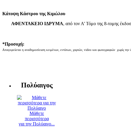
Κάτοψη Κάστρου της Κιμώλου
ΑΦΕΝΤΑΚΕΙΟ ΙΔΡΥΜΑ
, από τον Α’ Τόμο της 8-τομης έκδο
*Προσοχή:
Απαγορεύεται η αναδημοσίευση κειμένων, εντύπων, χαρτών, video και φωτογραφιών χωρίς την 
Πολύαιγος
Μάθετε
περισσότερα
για την Πολύαιγο...