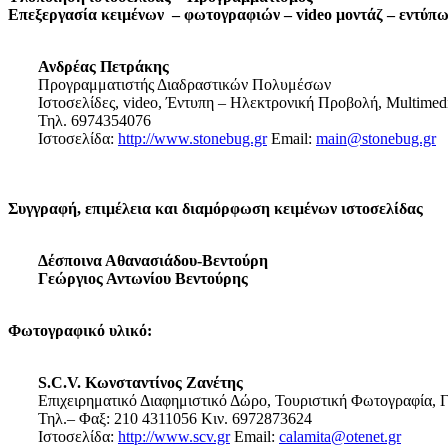
Επεξεργασία κειμένων – φωτογραφιών – video μοντάζ – εντύπ
Ανδρέας Πετράκης
Προγραμματιστής Διαδραστικών Πολυμέσων
Ιστοσελίδες, video, Έντυπη – Ηλεκτρονική Προβολή, Multimed
Τηλ. 6974354076
Ιστοσελίδα:
http://www.stonebug.gr
Email:
main@stonebug.gr
Συγγραφή, επιμέλεια και διαμόρφωση κειμένων ιστοσελίδας
Δέσποινα Αθανασιάδου-Βεντούρη
Γεώργιος Αντωνίου Βεντούρης
Φωτογραφικό υλικό:
S.C.V. Κωνσταντίνος Ζανέτης
Επιχειρηματικό Διαφημιστικό Δώρο, Τουριστική Φωτογραφία, Γ
Τηλ.– Φαξ: 210 4311056 Κιν. 6972873624
Ιστοσελίδα:
http://www.scv.gr
Email:
calamita@otenet.gr