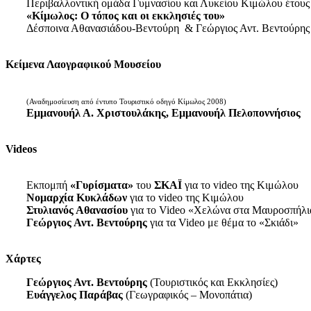
Περιβαλλοντική ομάδα Γυμνασίου και Λυκείου Κιμώλου έτους
«Κίμωλος: Ο τόπος και οι εκκλησιές του»
Δέσποινα Αθανασιάδου-Βεντούρη & Γεώργιος Αντ. Βεντούρης
Κείμενα Λαογραφικού Μουσείου
(Αναδημοσίευση από έντυπο Τουριστικό οδηγό Κίμωλος 2008)
Εμμανουήλ Α. Χριστουλάκης, Εμμανουήλ Πελοποννήσιος
Videos
Εκπομπή
«Γυρίσματα»
του
ΣΚΑΪ
για το video της Κιμώλου
Νομαρχία Κυκλάδων
για το video της Κιμώλου
Στυλιανός Αθανασίου
για το Video «Χελώνα στα Μαυροσπήλι
Γεώργιος Αντ. Βεντούρης
για τα Video με θέμα το «Σκιάδι»
Χάρτες
Γεώργιος Αντ. Βεντούρης
(Τουριστικός και Εκκλησίες)
Ευάγγελος Παράβας
(Γεωγραφικός – Μονοπάτια)