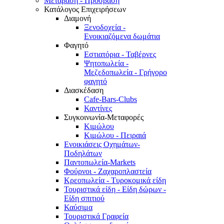
Μετάβαση - Πρόσβαση
Κατάλογος Επιχειρήσεων
Διαμονή
Ξενοδοχεία -
Ενοικιαζόμενα δωμάτια
Φαγητό
Εστιατόρια - Ταβέρνες
Ψητοπωλεία -
Μεζεδοπωλεία - Γρήγορο
φαγητό
Διασκέδαση
Cafe-Bars-Clubs
Καντίνες
Συγκοινωνία-Μεταφορές
Κιμώλου
Κιμώλου - Πειραιά
Ενοικιάσεις Οχημάτων-
Ποδηλάτων
Παντοπωλεία-Markets
Φούρνοι - Ζαχαροπλαστεία
Κρεοπωλεία - Τυροκομικά είδη
Τουριστικά είδη - Είδη δώρων -
Είδη σπιτιού
Καύσιμα
Τουριστικά Γραφεία