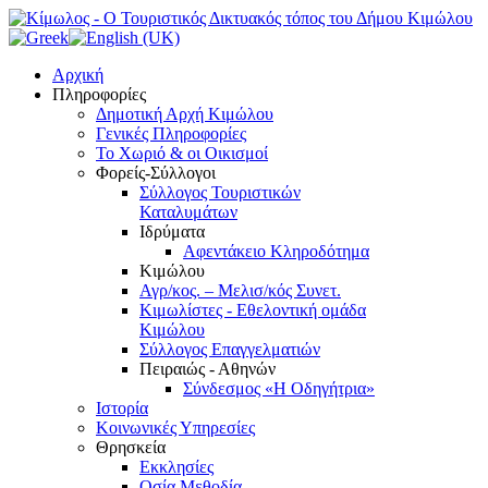
Αρχική
Πληροφορίες
Δημοτική Αρχή Κιμώλου
Γενικές Πληροφορίες
Το Xωριό & οι Οικισμοί
Φορείς-Σύλλογοι
Σύλλογος Τουριστικών
Καταλυμάτων
Ιδρύματα
Αφεντάκειο Κληροδότημα
Κιμώλου
Αγρ/κος. – Μελισ/κός Συνετ.
Κιμωλίστες - Εθελοντική ομάδα
Κιμώλου
Σύλλογος Επαγγελματιών
Πειραιώς - Αθηνών
Σύνδεσμος «Η Οδηγήτρια»
Ιστορία
Κοινωνικές Υπηρεσίες
Θρησκεία
Εκκλησίες
Οσία Μεθοδία