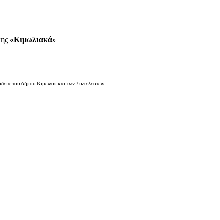
σης
«Κιμωλιακά»
άδεια του Δήμου Κιμώλου και των Συντελεστών.