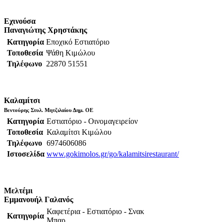
Εχινούσα
Παναγιώτης Χρηστάκης
Κατηγορία
Εποχικό Εστιατόριο
Τοποθεσία
Ψάθη Κιμώλου
Τηλέφωνο
22870 51551
Καλαμίτσι
Βεντούρης Στυλ. Μητζιλαίου Δημ. ΟΕ
Κατηγορία
Εστιατόριο - Οινομαγειρείον
Τοποθεσία
Καλαμίτσι Κιμώλου
Τηλέφωνο
6974606086
Ιστοσελίδα
www.gokimolos.gr/go/kalamitsirestaurant/
Μελτέμι
Εμμανουήλ
Γαλανός
Καφετέρια - Εστιατόριο - Σνακ
Κατηγορία
Μπαρ