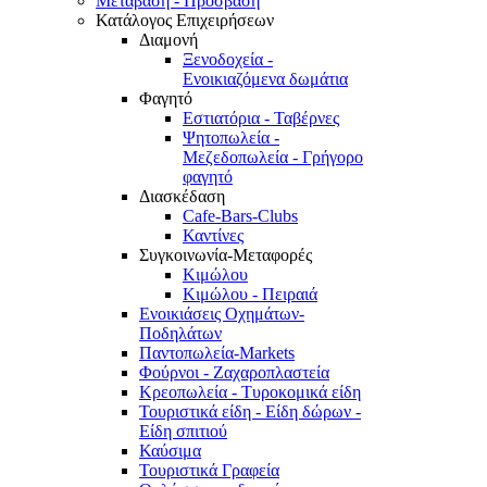
Μετάβαση - Πρόσβαση
Κατάλογος Επιχειρήσεων
Διαμονή
Ξενοδοχεία -
Ενοικιαζόμενα δωμάτια
Φαγητό
Εστιατόρια - Ταβέρνες
Ψητοπωλεία -
Μεζεδοπωλεία - Γρήγορο
φαγητό
Διασκέδαση
Cafe-Bars-Clubs
Καντίνες
Συγκοινωνία-Μεταφορές
Κιμώλου
Κιμώλου - Πειραιά
Ενοικιάσεις Οχημάτων-
Ποδηλάτων
Παντοπωλεία-Markets
Φούρνοι - Ζαχαροπλαστεία
Κρεοπωλεία - Τυροκομικά είδη
Τουριστικά είδη - Είδη δώρων -
Είδη σπιτιού
Καύσιμα
Τουριστικά Γραφεία