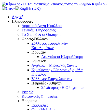
Αρχική
Πληροφορίες
Δημοτική Αρχή Κιμώλου
Γενικές Πληροφορίες
Το Xωριό & οι Οικισμοί
Φορείς-Σύλλογοι
Σύλλογος Τουριστικών
Καταλυμάτων
Ιδρύματα
Αφεντάκειο Κληροδότημα
Κιμώλου
Αγρ/κος. – Μελισ/κός Συνετ.
Κιμωλίστες - Εθελοντική ομάδα
Κιμώλου
Σύλλογος Επαγγελματιών
Πειραιώς - Αθηνών
Σύνδεσμος «Η Οδηγήτρια»
Ιστορία
Κοινωνικές Υπηρεσίες
Θρησκεία
Εκκλησίες
Οσία Μεθοδία