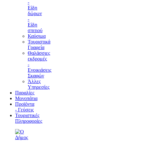
-
Είδη
δώρων
-
Είδη
σπιτιού
Καύσιμα
Τουριστικά
Γραφεία
Θαλάσσιες
εκδρομές
-
Ενοικιάσεις
Σκαφών
Άλλες
Υπηρεσίες
Παραλίες
Μονοπάτια
Προϊόντα
- Γεύσεις
Τουριστικές
Πληροφορίες