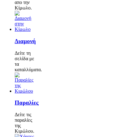
απο την
Κίμωλο.
Διαμονή
Δείτε τη
σελίδα με
τα
καταλλύματα.
Παραλίες
Δείτε τις
παραλίες
της
Κιμώλου.