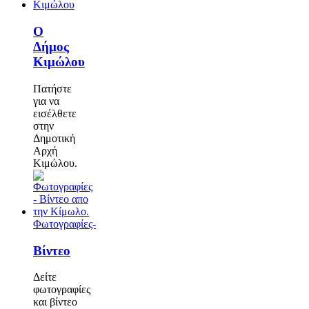
Ο
Δήμος
Κιμώλου
Πατήστε
για να
εισέλθετε
στην
Δημοτική
Αρχή
Κιμώλου.
Φωτογραφίες-
Βίντεο
Δείτε
φωτογραφίες
και βίντεο