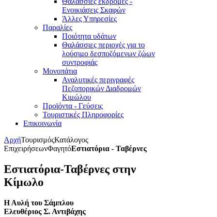
Θαλάσσιες εκδρομές -
Ενοικιάσεις Σκαφών
Άλλες Υπηρεσίες
Παραλίες
Ποιότητα υδάτων
Θαλάσσιες περιοχές για το
λούσιμο δεσποζόμενων ζώων
συντροφιάς
Μονοπάτια
Αναλυτικές περιγραφές
Πεζοπορικών Διαδρομών
Κιμώλου
Προϊόντα - Γεύσεις
Τουριστικές Πληροφορίες
Επικοινωνία
Αρχή
Τουρισμός
Κατάλογος
Επιχειρήσεων
Φαγητό
Εστιατόρια - Ταβέρνες
Εστιατόρια-Ταβέρνες στην
Κίμωλο
Η Αυλή του Σάμπλου
Ελευθέριος Σ.
Αντιβάχης