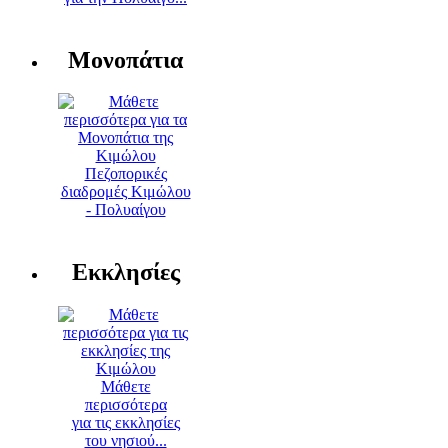
Μονοπάτια
Πεζοπορικές
διαδρομές Κιμώλου
- Πολυαίγου
Εκκλησίες
Μάθετε
περισσότερα
για τις εκκλησίες
του νησιού...