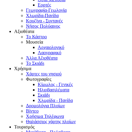
Εορτές
Γεωγραφία-Γεωλογία
Χλωρίδα-Πανίδα
Κουζίνα - Συνταγές
Νήσος Πολύαιγος
Αξιοθέατα
Το Κάστρο
Μουσεία
Αρχαιολογικό
Λαογραφικό
Άλλα Αξιοθέατα
Το Σκιάδι
Χρήσιμα
Χάρτες του νησιού
Φωτογραφίες
Κίμωλος - Γενικές
Ηλιοβασιλέματα
Σκιάδι
Χλωρίδα - Πανίδα
Δρομολόγια Πλοίων
Βίντεο
Χρήσιμα Τηλέφωνα
Θαλάσσιος χάρτης πλοίων
Τουρισμός