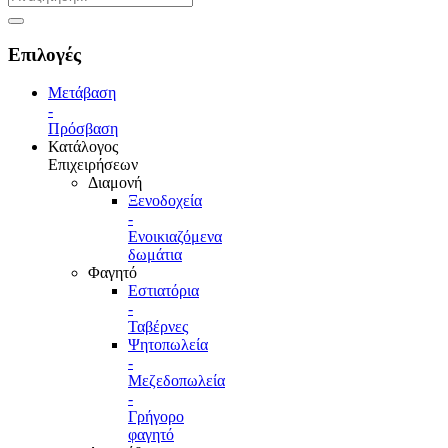
Επιλογές
Μετάβαση
-
Πρόσβαση
Κατάλογος
Επιχειρήσεων
Διαμονή
Ξενοδοχεία
-
Ενοικιαζόμενα
δωμάτια
Φαγητό
Εστιατόρια
-
Ταβέρνες
Ψητοπωλεία
-
Μεζεδοπωλεία
-
Γρήγορο
φαγητό