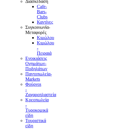
Διασκέδαση
Cafe-
Bars-
Clubs
Καντίνες
Συγκοινωνία-
Μεταφορές
Κιμώλου
Κιμώλου
-
Πειραιά
Ενοικιάσεις
Οχημάτων-
Ποδηλάτων
Παντοπωλεία-
Markets
Φούρνοι
-
Ζαχαροπλαστεία
Κρεοπωλεία
-
Τυροκομικά
είδη
Τουριστικά
είδη