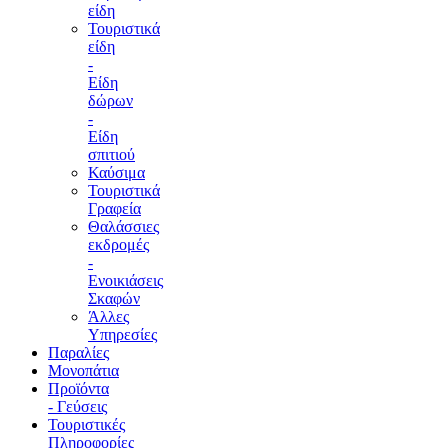
είδη
Τουριστικά
είδη
-
Είδη
δώρων
-
Είδη
σπιτιού
Καύσιμα
Τουριστικά
Γραφεία
Θαλάσσιες
εκδρομές
-
Ενοικιάσεις
Σκαφών
Άλλες
Υπηρεσίες
Παραλίες
Μονοπάτια
Προϊόντα
- Γεύσεις
Τουριστικές
Πληροφορίες