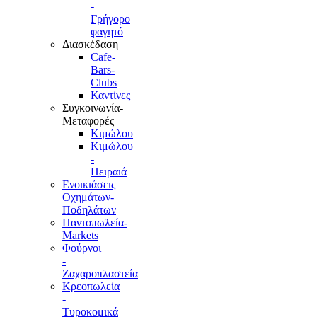
-
Γρήγορο
φαγητό
Διασκέδαση
Cafe-
Bars-
Clubs
Καντίνες
Συγκοινωνία-
Μεταφορές
Κιμώλου
Κιμώλου
-
Πειραιά
Ενοικιάσεις
Οχημάτων-
Ποδηλάτων
Παντοπωλεία-
Markets
Φούρνοι
-
Ζαχαροπλαστεία
Κρεοπωλεία
-
Τυροκομικά