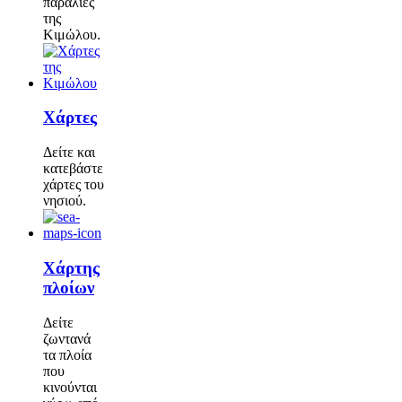
παραλίες
της
Κιμώλου.
Χάρτες
Δείτε και
κατεβάστε
χάρτες του
νησιού.
Χάρτης
πλοίων
Δείτε
ζωντανά
τα πλοία
που
κινούνται