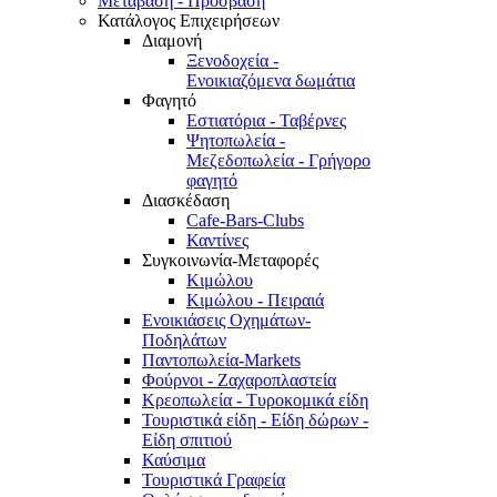
Μετάβαση - Πρόσβαση
Κατάλογος Επιχειρήσεων
Διαμονή
Ξενοδοχεία -
Ενοικιαζόμενα δωμάτια
Φαγητό
Εστιατόρια - Ταβέρνες
Ψητοπωλεία -
Μεζεδοπωλεία - Γρήγορο
φαγητό
Διασκέδαση
Cafe-Bars-Clubs
Καντίνες
Συγκοινωνία-Μεταφορές
Κιμώλου
Κιμώλου - Πειραιά
Ενοικιάσεις Οχημάτων-
Ποδηλάτων
Παντοπωλεία-Markets
Φούρνοι - Ζαχαροπλαστεία
Κρεοπωλεία - Τυροκομικά είδη
Τουριστικά είδη - Είδη δώρων -
Είδη σπιτιού
Καύσιμα
Τουριστικά Γραφεία