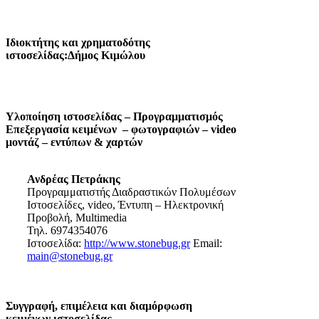
Ιδιοκτήτης και χρηματοδότης
ιστοσελίδας:Δήμος Κιμώλου
Υλοποίηση ιστοσελίδας – Προγραμματισμός
Επεξεργασία κειμένων – φωτογραφιών – video
μοντάζ – εντύπων & χαρτών
Ανδρέας Πετράκης
Προγραμματιστής Διαδραστικών Πολυμέσων
Ιστοσελίδες, video, Έντυπη – Ηλεκτρονική
Προβολή, Multimedia
Τηλ. 6974354076
Ιστοσελίδα:
http://www.stonebug.gr
Email:
main@stonebug.gr
Συγγραφή, επιμέλεια και διαμόρφωση
κειμένων ιστοσελίδας