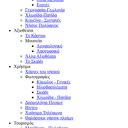
Εορτές
Γεωγραφία-Γεωλογία
Χλωρίδα-Πανίδα
Κουζίνα - Συνταγές
Νήσος Πολύαιγος
Αξιοθέατα
Το Κάστρο
Μουσεία
Αρχαιολογικό
Λαογραφικό
Άλλα Αξιοθέατα
Το Σκιάδι
Χρήσιμα
Χάρτες του νησιού
Φωτογραφίες
Κίμωλος - Γενικές
Ηλιοβασιλέματα
Σκιάδι
Χλωρίδα - Πανίδα
Δρομολόγια Πλοίων
Βίντεο
Χρήσιμα Τηλέφωνα
Θαλάσσιος χάρτης πλοίων
Τουρισμός