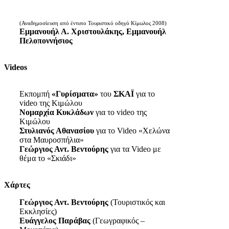
(Αναδημοσίευση από έντυπο Τουριστικό οδηγό Κίμωλος 2008)
Εμμανουήλ Α. Χριστουλάκης, Εμμανουήλ
Πελοποννήσιος
Videos
Εκπομπή
«Γυρίσματα»
του
ΣΚΑΪ
για το
video της Κιμώλου
Νομαρχία Κυκλάδων
για το video της
Κιμώλου
Στυλιανός Αθανασίου
για το Video «Χελώνα
στα Μαυροσπήλια»
Γεώργιος Αντ. Βεντούρης
για τα Video με
θέμα το «Σκιάδι»
Χάρτες
Γεώργιος Αντ. Βεντούρης
(Τουριστικός και
Εκκλησίες)
Ευάγγελος Παράβας
(Γεωγραφικός –