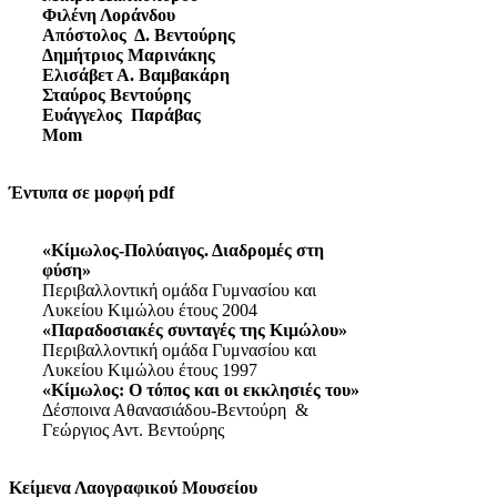
Φιλένη Λοράνδου
Απόστολος Δ. Βεντούρης
Δημήτριος Μαρινάκης
Ελισάβετ Α. Βαμβακάρη
Σταύρος Βεντούρης
Ευάγγελος Παράβας
Mom
Έντυπα σε μορφή pdf
«Κίμωλος-Πολύαιγος. Διαδρομές στη
φύση»
Περιβαλλοντική ομάδα Γυμνασίου και
Λυκείου Κιμώλου έτους 2004
«Παραδοσιακές συνταγές της Κιμώλου»
Περιβαλλοντική ομάδα Γυμνασίου και
Λυκείου Κιμώλου έτους 1997
«Κίμωλος: Ο τόπος και οι εκκλησιές του»
Δέσποινα Αθανασιάδου-Βεντούρη &
Γεώργιος Αντ. Βεντούρης
Κείμενα Λαογραφικού Μουσείου