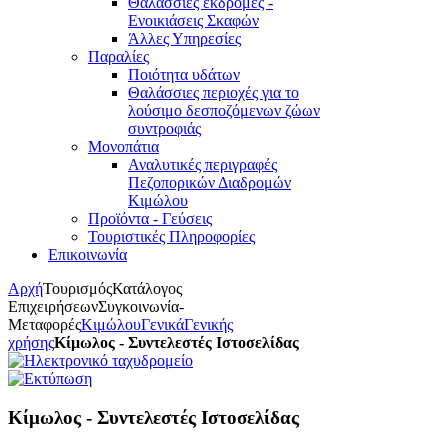
Θαλάσσιες εκδρομές -
Ενοικιάσεις Σκαφών
Άλλες Υπηρεσίες
Παραλίες
Ποιότητα υδάτων
Θαλάσσιες περιοχές για το
λούσιμο δεσποζόμενων ζώων
συντροφιάς
Μονοπάτια
Αναλυτικές περιγραφές
Πεζοπορικών Διαδρομών
Κιμώλου
Προϊόντα - Γεύσεις
Τουριστικές Πληροφορίες
Επικοινωνία
Αρχή
Τουρισμός
Κατάλογος
Επιχειρήσεων
Συγκοινωνία-
Μεταφορές
Κιμώλου
Γενικά
Γενικής
χρήσης
Κίμωλος - Συντελεστές Ιστοσελίδας
Κίμωλος - Συντελεστές Ιστοσελίδας