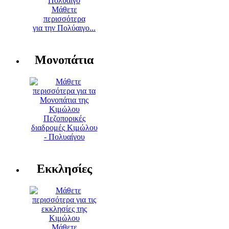
Μάθετε
περισσότερα
για την Πολύαιγο...
Μονοπάτια
Πεζοπορικές
διαδρομές Κιμώλου
- Πολυαίγου
Εκκλησίες
Μάθετε