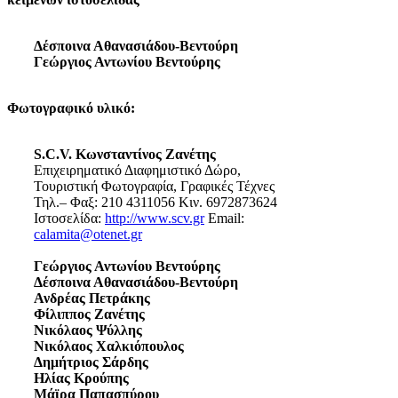
Δέσποινα Αθανασιάδου-Βεντούρη
Γεώργιος Αντωνίου Βεντούρης
Φωτογραφικό υλικό:
S.C.V. Κωνσταντίνος Ζανέτης
Επιχειρηματικό Διαφημιστικό Δώρο,
Τουριστική Φωτογραφία, Γραφικές Τέχνες
Τηλ.– Φαξ: 210 4311056 Κιν. 6972873624
Ιστοσελίδα:
http://www.scv.gr
Email:
calamita@otenet.gr
Γεώργιος Αντωνίου Βεντούρης
Δέσποινα Αθανασιάδου-Βεντούρη
Ανδρέας Πετράκης
Φίλιππος Ζανέτης
Νικόλαος Ψύλλης
Νικόλαος Χαλκιόπουλος
Δημήτριος Σάρδης
Ηλίας Κρούπης
Μάϊρα Παπασπύρου