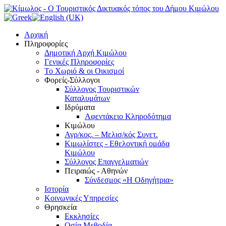
Αρχική
Πληροφορίες
Δημοτική Αρχή Κιμώλου
Γενικές Πληροφορίες
Το Xωριό & οι Οικισμοί
Φορείς-Σύλλογοι
Σύλλογος Τουριστικών
Καταλυμάτων
Ιδρύματα
Αφεντάκειο Κληροδότημα
Κιμώλου
Αγρ/κος. – Μελισ/κός Συνετ.
Κιμωλίστες - Εθελοντική ομάδα
Κιμώλου
Σύλλογος Επαγγελματιών
Πειραιώς - Αθηνών
Σύνδεσμος «Η Οδηγήτρια»
Ιστορία
Κοινωνικές Υπηρεσίες
Θρησκεία
Εκκλησίες
Οσία Μεθοδία