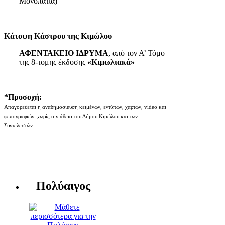
Μονοπάτια)
Κάτοψη Κάστρου της Κιμώλου
ΑΦΕΝΤΑΚΕΙΟ ΙΔΡΥΜΑ
, από τον Α’ Τόμο
της 8-τομης έκδοσης
«Κιμωλιακά»
*Προσοχή:
Απαγορεύεται η αναδημοσίευση κειμένων, εντύπων, χαρτών, video και
φωτογραφιών χωρίς την άδεια του Δήμου Κιμώλου και των
Συντελεστών.
Πολύαιγος