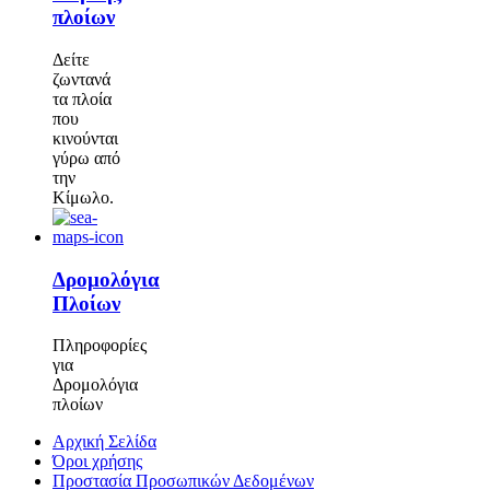
πλοίων
Δείτε
ζωντανά
τα πλοία
που
κινούνται
γύρω από
την
Κίμωλο.
Δρομολόγια
Πλοίων
Πληροφορίες
για
Δρομολόγια
πλοίων
Αρχική Σελίδα
Όροι χρήσης
Προστασία Προσωπικών Δεδομένων