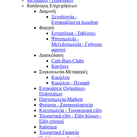
Μετάβαση - Πρόσβαση
Κατάλογος Επιχειρήσεων
Διαμονή
Ξενοδοχεία -
Ενοικιαζόμενα δωμάτια
Φαγητό
Εστιατόρια - Ταβέρνες
Ψητοπωλεία -
Μεζεδοπωλεία - Γρήγορο
φαγητό
Διασκέδαση
Cafe-Bars-Clubs
Καντίνες
Συγκοινωνία-Μεταφορές
Κιμώλου
Κιμώλου - Πειραιά
Ενοικιάσεις Οχημάτων-
Ποδηλάτων
Παντοπωλεία-Markets
Φούρνοι - Ζαχαροπλαστεία
Κρεοπωλεία - Τυροκομικά είδη
Τουριστικά είδη - Είδη δώρων -
Είδη σπιτιού
Καύσιμα
Τουριστικά Γραφεία