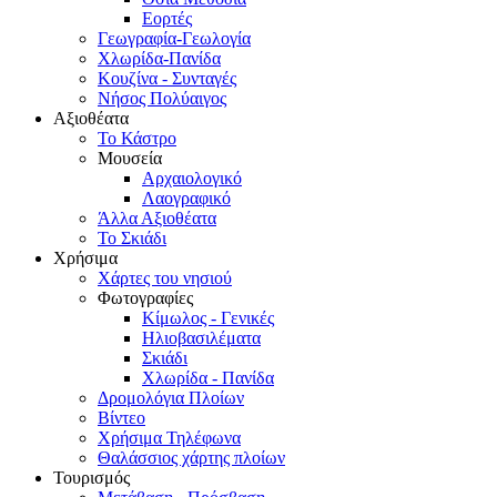
Εορτές
Γεωγραφία-Γεωλογία
Χλωρίδα-Πανίδα
Κουζίνα - Συνταγές
Νήσος Πολύαιγος
Αξιοθέατα
Το Κάστρο
Μουσεία
Αρχαιολογικό
Λαογραφικό
Άλλα Αξιοθέατα
Το Σκιάδι
Χρήσιμα
Χάρτες του νησιού
Φωτογραφίες
Κίμωλος - Γενικές
Ηλιοβασιλέματα
Σκιάδι
Χλωρίδα - Πανίδα
Δρομολόγια Πλοίων
Βίντεο
Χρήσιμα Τηλέφωνα
Θαλάσσιος χάρτης πλοίων
Τουρισμός