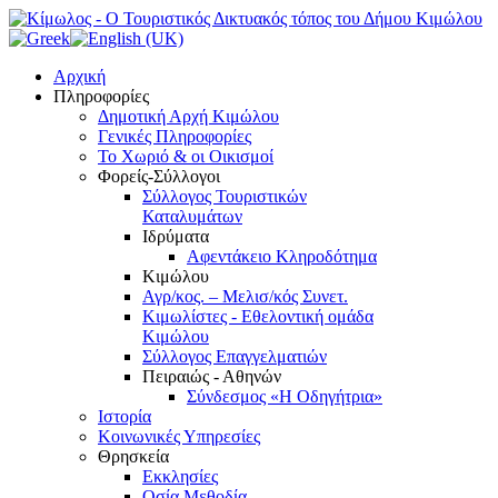
Αρχική
Πληροφορίες
Δημοτική Αρχή Κιμώλου
Γενικές Πληροφορίες
Το Xωριό & οι Οικισμοί
Φορείς-Σύλλογοι
Σύλλογος Τουριστικών
Καταλυμάτων
Ιδρύματα
Αφεντάκειο Κληροδότημα
Κιμώλου
Αγρ/κος. – Μελισ/κός Συνετ.
Κιμωλίστες - Εθελοντική ομάδα
Κιμώλου
Σύλλογος Επαγγελματιών
Πειραιώς - Αθηνών
Σύνδεσμος «Η Οδηγήτρια»
Ιστορία
Κοινωνικές Υπηρεσίες
Θρησκεία
Εκκλησίες
Οσία Μεθοδία