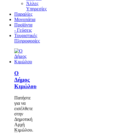
Άλλες
Υπηρεσίες
Παραλίες
Μονοπάτια
Προϊόντα
- Γεύσεις
Τουριστικές
Πληροφορίες
Ο
Δήμος
Κιμώλου
Πατήστε
για να
εισέλθετε
στην
Δημοτική
Αρχή
Κιμώλου.