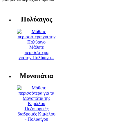
Πολύαιγος
Μάθετε
περισσότερα
για την Πολύαιγο...
Μονοπάτια
Πεζοπορικές
διαδρομές Κιμώλου
- Πολυαίγου