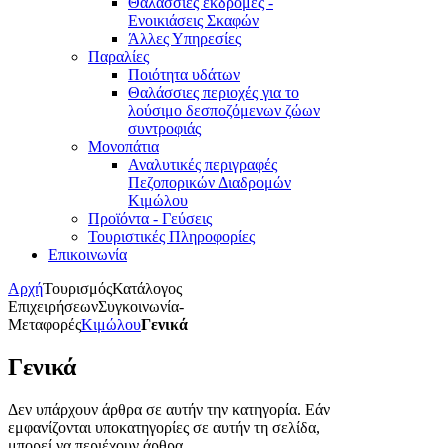
Θαλάσσιες εκδρομές -
Ενοικιάσεις Σκαφών
Άλλες Υπηρεσίες
Παραλίες
Ποιότητα υδάτων
Θαλάσσιες περιοχές για το
λούσιμο δεσποζόμενων ζώων
συντροφιάς
Μονοπάτια
Αναλυτικές περιγραφές
Πεζοπορικών Διαδρομών
Κιμώλου
Προϊόντα - Γεύσεις
Τουριστικές Πληροφορίες
Επικοινωνία
Αρχή
Τουρισμός
Κατάλογος
Επιχειρήσεων
Συγκοινωνία-
Μεταφορές
Κιμώλου
Γενικά
Γενικά
Δεν υπάρχουν άρθρα σε αυτήν την κατηγορία. Εάν
εμφανίζονται υποκατηγορίες σε αυτήν τη σελίδα,
μπορεί να περιέχουν άρθρα.