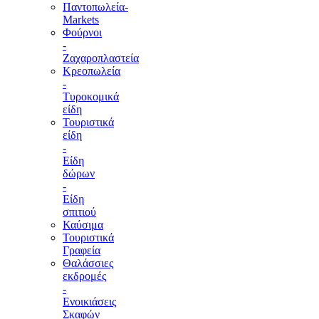
Παντοπωλεία-
Markets
Φούρνοι
-
Ζαχαροπλαστεία
Κρεοπωλεία
-
Τυροκομικά
είδη
Τουριστικά
είδη
-
Είδη
δώρων
-
Είδη
σπιτιού
Καύσιμα
Τουριστικά
Γραφεία
Θαλάσσιες
εκδρομές
-
Ενοικιάσεις
Σκαφών