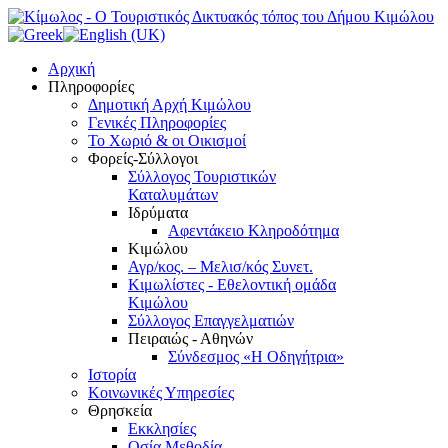
Αρχική
Πληροφορίες
Δημοτική Αρχή Κιμώλου
Γενικές Πληροφορίες
Το Xωριό & οι Οικισμοί
Φορείς-Σύλλογοι
Σύλλογος Τουριστικών
Καταλυμάτων
Ιδρύματα
Αφεντάκειο Κληροδότημα
Κιμώλου
Αγρ/κος. – Μελισ/κός Συνετ.
Κιμωλίστες - Εθελοντική ομάδα
Κιμώλου
Σύλλογος Επαγγελματιών
Πειραιώς - Αθηνών
Σύνδεσμος «Η Οδηγήτρια»
Ιστορία
Κοινωνικές Υπηρεσίες
Θρησκεία
Εκκλησίες
Οσία Μεθοδία