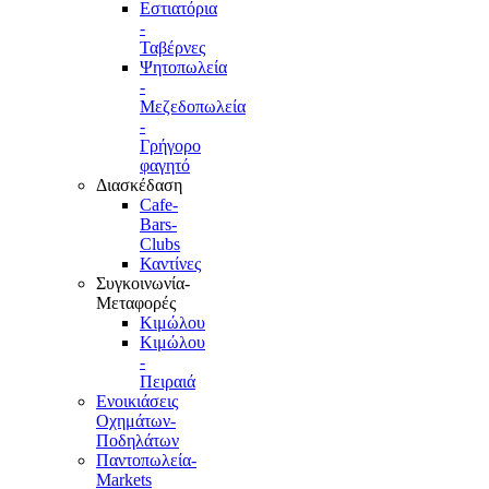
Εστιατόρια
-
Ταβέρνες
Ψητοπωλεία
-
Μεζεδοπωλεία
-
Γρήγορο
φαγητό
Διασκέδαση
Cafe-
Bars-
Clubs
Καντίνες
Συγκοινωνία-
Μεταφορές
Κιμώλου
Κιμώλου
-
Πειραιά
Ενοικιάσεις
Οχημάτων-
Ποδηλάτων
Παντοπωλεία-
Markets