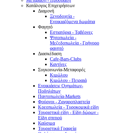
Μετάβαση - Πρόσβαση
Κατάλογος Επιχειρήσεων
Διαμονή
Ξενοδοχεία -
Ενοικιαζόμενα δωμάτια
Φαγητό
Εστιατόρια - Ταβέρνες
Ψητοπωλεία -
Μεζεδοπωλεία - Γρήγορο
φαγητό
Διασκέδαση
Cafe-Bars-Clubs
Καντίνες
Συγκοινωνία-Μεταφορές
Κιμώλου
Κιμώλου - Πειραιά
Ενοικιάσεις Οχημάτων-
Ποδηλάτων
Παντοπωλεία-Markets
Φούρνοι - Ζαχαροπλαστεία
Κρεοπωλεία - Τυροκομικά είδη
Τουριστικά είδη - Είδη δώρων -
Είδη σπιτιού
Καύσιμα
Τουριστικά Γραφεία