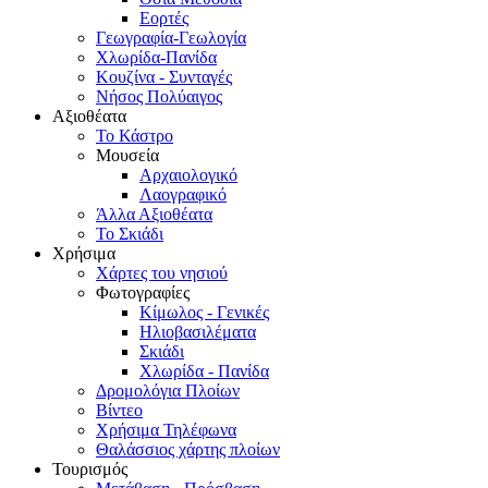
Εορτές
Γεωγραφία-Γεωλογία
Χλωρίδα-Πανίδα
Κουζίνα - Συνταγές
Νήσος Πολύαιγος
Αξιοθέατα
Το Κάστρο
Μουσεία
Αρχαιολογικό
Λαογραφικό
Άλλα Αξιοθέατα
Το Σκιάδι
Χρήσιμα
Χάρτες του νησιού
Φωτογραφίες
Κίμωλος - Γενικές
Ηλιοβασιλέματα
Σκιάδι
Χλωρίδα - Πανίδα
Δρομολόγια Πλοίων
Βίντεο
Χρήσιμα Τηλέφωνα
Θαλάσσιος χάρτης πλοίων
Τουρισμός