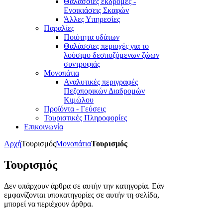
Θαλάσσιες εκδρομές -
Ενοικιάσεις Σκαφών
Άλλες Υπηρεσίες
Παραλίες
Ποιότητα υδάτων
Θαλάσσιες περιοχές για το
λούσιμο δεσποζόμενων ζώων
συντροφιάς
Μονοπάτια
Αναλυτικές περιγραφές
Πεζοπορικών Διαδρομών
Κιμώλου
Προϊόντα - Γεύσεις
Τουριστικές Πληροφορίες
Επικοινωνία
Αρχή
Τουρισμός
Μονοπάτια
Τουρισμός
Τουρισμός
Δεν υπάρχουν άρθρα σε αυτήν την κατηγορία. Εάν
εμφανίζονται υποκατηγορίες σε αυτήν τη σελίδα,
μπορεί να περιέχουν άρθρα.