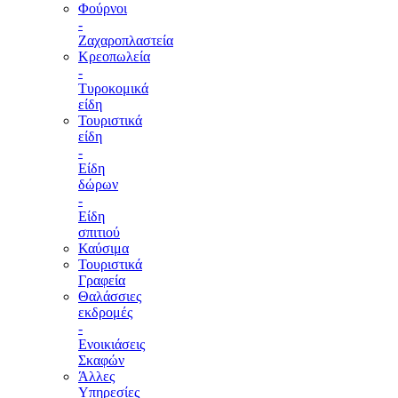
Φούρνοι
-
Ζαχαροπλαστεία
Κρεοπωλεία
-
Τυροκομικά
είδη
Τουριστικά
είδη
-
Είδη
δώρων
-
Είδη
σπιτιού
Καύσιμα
Τουριστικά
Γραφεία
Θαλάσσιες
εκδρομές
-
Ενοικιάσεις
Σκαφών
Άλλες
Υπηρεσίες