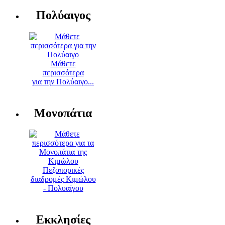
Πολύαιγος
Μάθετε
περισσότερα
για την Πολύαιγο...
Μονοπάτια
Πεζοπορικές
διαδρομές Κιμώλου
- Πολυαίγου
Εκκλησίες