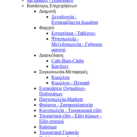
Μετάβαση - Πρόσβαση
Κατάλογος Επιχειρήσεων
Διαμονή
Ξενοδοχεία -
Ενοικιαζόμενα δωμάτια
Φαγητό
Εστιατόρια - Ταβέρνες
Ψητοπωλεία -
Μεζεδοπωλεία - Γρήγορο
φαγητό
Διασκέδαση
Cafe-Bars-Clubs
Καντίνες
Συγκοινωνία-Μεταφορές
Κιμώλου
Κιμώλου - Πειραιά
Ενοικιάσεις Οχημάτων-
Ποδηλάτων
Παντοπωλεία-Markets
Φούρνοι - Ζαχαροπλαστεία
Κρεοπωλεία - Τυροκομικά είδη
Τουριστικά είδη - Είδη δώρων -
Είδη σπιτιού
Καύσιμα
Τουριστικά Γραφεία