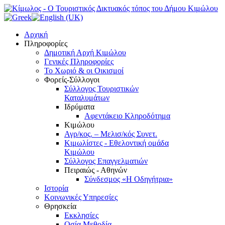
Αρχική
Πληροφορίες
Δημοτική Αρχή Κιμώλου
Γενικές Πληροφορίες
Το Xωριό & οι Οικισμοί
Φορείς-Σύλλογοι
Σύλλογος Τουριστικών
Καταλυμάτων
Ιδρύματα
Αφεντάκειο Κληροδότημα
Κιμώλου
Αγρ/κος. – Μελισ/κός Συνετ.
Κιμωλίστες - Εθελοντική ομάδα
Κιμώλου
Σύλλογος Επαγγελματιών
Πειραιώς - Αθηνών
Σύνδεσμος «Η Οδηγήτρια»
Ιστορία
Κοινωνικές Υπηρεσίες
Θρησκεία
Εκκλησίες
Οσία Μεθοδία