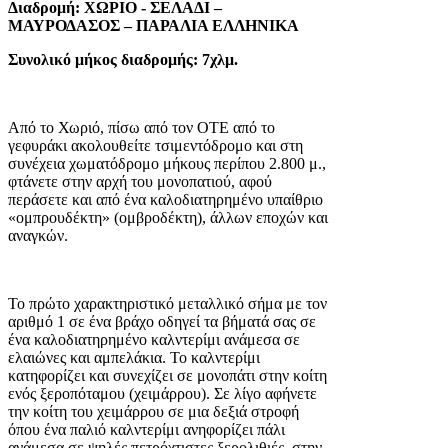
Διαδρομή:
ΧΩΡΙΟ - ΣΕΛΑΔΙ –
ΜΑΥΡΟΔΑΣΟΣ – ΠΑΡΑΛΙΑ ΕΛΛΗΝΙΚΑ
Συνολικό μήκος διαδρομής: 7χλμ.
Από το Χωριό, πίσω από τον ΟΤΕ από το
γεφυράκι ακολουθείτε τσιμεντόδρομο και στη
συνέχεια χωματόδρομο μήκους περίπου 2.800 μ.,
φτάνετε στην αρχή του μονοπατιού, αφού
περάσετε και από ένα καλοδιατηρημένο υπαίθριο
«ομπρουδέκτη» (ομβροδέκτη), άλλων εποχών και
αναγκών.
Το πρώτο χαρακτηριστικό μεταλλικό σήμα με τον
αριθμό 1 σε ένα βράχο οδηγεί τα βήματά σας σε
ένα καλοδιατηρημένο καλντερίμι ανάμεσα σε
ελαιώνες και αμπελάκια. Το καλντερίμι
κατηφορίζει και συνεχίζει σε μονοπάτι στην κοίτη
ενός ξεροπόταμου (χειμάρρου). Σε λίγο αφήνετε
την κοίτη του χειμάρρου σε μια δεξιά στροφή
όπου ένα παλιό καλντερίμι ανηφορίζει πάλι
ανάμεσα σε ψηλές πετρόχτιστες ξερολιθιές, στην