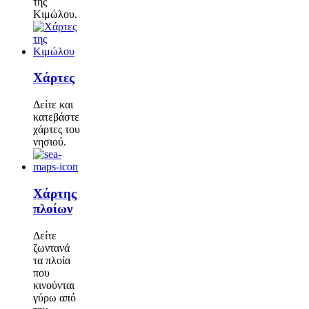
της
Κιμώλου.
Χάρτες
Δείτε και
κατεβάστε
χάρτες του
νησιού.
Χάρτης
πλοίων
Δείτε
ζωντανά
τα πλοία
που
κινούνται
γύρω από