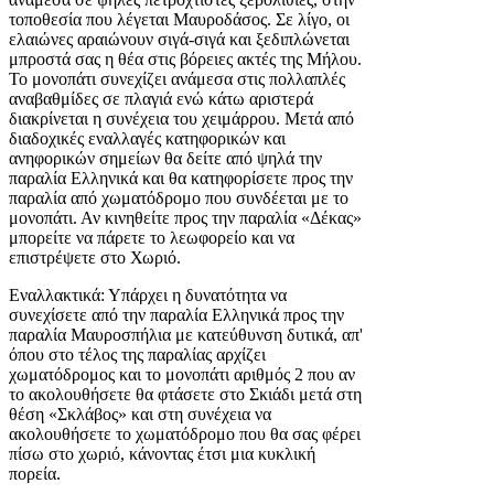
τοποθεσία που λέγεται Μαυροδάσος. Σε λίγο, οι
ελαιώνες αραιώνουν σιγά-σιγά και ξεδιπλώνεται
μπροστά σας η θέα στις βόρειες ακτές της Μήλου.
Το μονοπάτι συνεχίζει ανάμεσα στις πολλαπλές
αναβαθμίδες σε πλαγιά ενώ κάτω αριστερά
διακρίνεται η συνέχεια του χειμάρρου. Μετά από
διαδοχικές εναλλαγές κατηφορικών και
ανηφορικών σημείων θα δείτε από ψηλά την
παραλία Ελληνικά και θα κατηφορίσετε προς την
παραλία από χωματόδρομο που συνδέεται με το
μονοπάτι. Αν κινηθείτε προς την παραλία «Δέκας»
μπορείτε να πάρετε το λεωφορείο και να
επιστρέψετε στο Χωριό.
Εναλλακτικά: Υπάρχει η δυνατότητα να
συνεχίσετε από την παραλία Ελληνικά προς την
παραλία Μαυροσπήλια με κατεύθυνση δυτικά, απ'
όπου στο τέλος της παραλίας αρχίζει
χωματόδρομος και το μονοπάτι αριθμός 2 που αν
το ακολουθήσετε θα φτάσετε στο Σκιάδι μετά στη
θέση «Σκλάβος» και στη συνέχεια να
ακολουθήσετε το χωματόδρομο που θα σας φέρει
πίσω στο χωριό, κάνοντας έτσι μια κυκλική
πορεία.