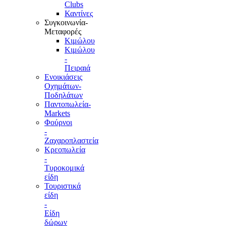
Clubs
Καντίνες
Συγκοινωνία-
Μεταφορές
Κιμώλου
Κιμώλου
-
Πειραιά
Ενοικιάσεις
Οχημάτων-
Ποδηλάτων
Παντοπωλεία-
Markets
Φούρνοι
-
Ζαχαροπλαστεία
Κρεοπωλεία
-
Τυροκομικά
είδη
Τουριστικά
είδη
-
Είδη
δώρων