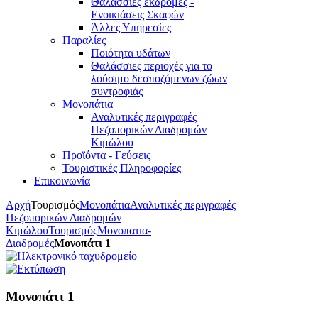
Θαλάσσιες εκδρομές -
Ενοικιάσεις Σκαφών
Άλλες Υπηρεσίες
Παραλίες
Ποιότητα υδάτων
Θαλάσσιες περιοχές για το
λούσιμο δεσποζόμενων ζώων
συντροφιάς
Μονοπάτια
Αναλυτικές περιγραφές
Πεζοπορικών Διαδρομών
Κιμώλου
Προϊόντα - Γεύσεις
Τουριστικές Πληροφορίες
Επικοινωνία
Αρχή
Τουρισμός
Μονοπάτια
Αναλυτικές περιγραφές
Πεζοπορικών Διαδρομών
Κιμώλου
Τουρισμός
Μονοπατια-
Διαδρομές
Μονοπάτι 1
Μονοπάτι 1