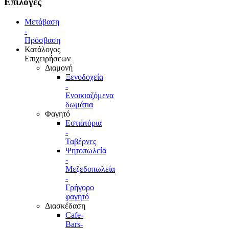
Επιλογές
Μετάβαση
-
Πρόσβαση
Κατάλογος
Επιχειρήσεων
Διαμονή
Ξενοδοχεία
-
Ενοικιαζόμενα
δωμάτια
Φαγητό
Εστιατόρια
-
Ταβέρνες
Ψητοπωλεία
-
Μεζεδοπωλεία
-
Γρήγορο
φαγητό
Διασκέδαση
Cafe-
Bars-