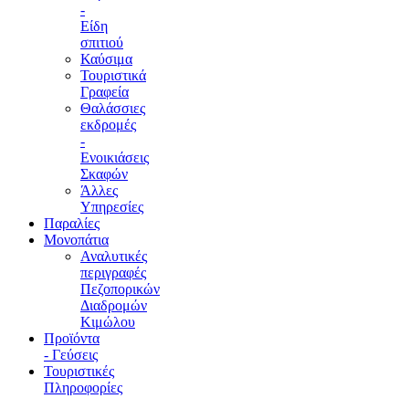
-
Είδη
σπιτιού
Καύσιμα
Τουριστικά
Γραφεία
Θαλάσσιες
εκδρομές
-
Ενοικιάσεις
Σκαφών
Άλλες
Υπηρεσίες
Παραλίες
Μονοπάτια
Αναλυτικές
περιγραφές
Πεζοπορικών
Διαδρομών
Κιμώλου
Προϊόντα
- Γεύσεις
Τουριστικές
Πληροφορίες