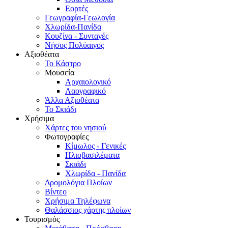
Εορτές
Γεωγραφία-Γεωλογία
Χλωρίδα-Πανίδα
Κουζίνα - Συνταγές
Νήσος Πολύαιγος
Αξιοθέατα
Το Κάστρο
Μουσεία
Αρχαιολογικό
Λαογραφικό
Άλλα Αξιοθέατα
Το Σκιάδι
Χρήσιμα
Χάρτες του νησιού
Φωτογραφίες
Κίμωλος - Γενικές
Ηλιοβασιλέματα
Σκιάδι
Χλωρίδα - Πανίδα
Δρομολόγια Πλοίων
Βίντεο
Χρήσιμα Τηλέφωνα
Θαλάσσιος χάρτης πλοίων
Τουρισμός