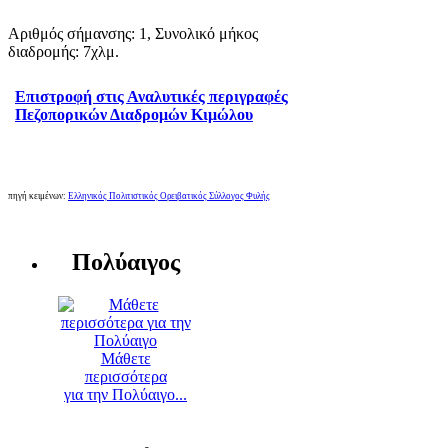
Αριθμός σήμανσης: 1, Συνολικό μήκος
διαδρομής: 7χλμ.
Επιστροφή στις Αναλυτικές περιγραφές
Πεζοπορικών Διαδρομών Κιμώλου
πηγή κειμένων:
Ελληνικός Πολιτιστικός Ορειβατικός Σύλλογος Φυλής
Πολύαιγος
Μάθετε
περισσότερα
για την Πολύαιγο...