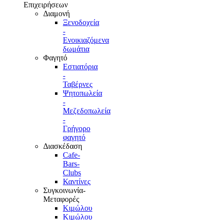
Επιχειρήσεων
Διαμονή
Ξενοδοχεία
-
Ενοικιαζόμενα
δωμάτια
Φαγητό
Εστιατόρια
-
Ταβέρνες
Ψητοπωλεία
-
Μεζεδοπωλεία
-
Γρήγορο
φαγητό
Διασκέδαση
Cafe-
Bars-
Clubs
Καντίνες
Συγκοινωνία-
Μεταφορές
Κιμώλου
Κιμώλου