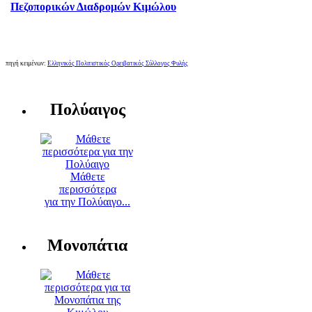
Πεζοπορικών Διαδρομών Κιμώλου
πηγή κειμένων:
Ελληνικός Πολιτιστικός Ορειβατικός Σύλλογος Φυλής
Πολύαιγος
Μάθετε
περισσότερα
για την Πολύαιγο...
Μονοπάτια