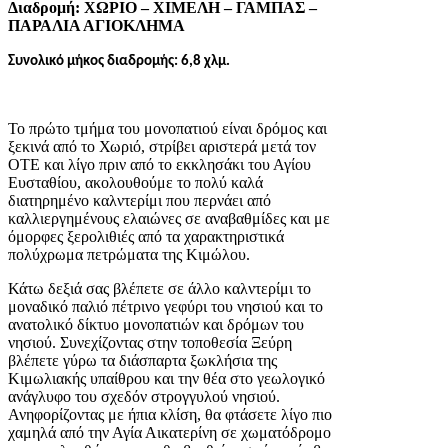
Διαδρομή: ΧΩΡΙΟ – ΧΙΜΕΛΗ – ΓΑΜΠΑΣ –
ΠΑΡΑΛΙΑ ΑΓΙΟΚΛΗΜΑ
Συνολικό μήκος διαδρομής: 6,8 χλμ.
Το πρώτο τμήμα του μονοπατιού είναι δρόμος και
ξεκινά από το Χωριό, στρίβει αριστερά μετά τον
ΟΤΕ και λίγο πριν από το εκκλησάκι του Αγίου
Ευσταθίου, ακολουθούμε το πολύ καλά
διατηρημένο καλντερίμι που περνάει από
καλλιεργημένους ελαιώνες σε αναβαθμίδες και με
όμορφες ξερολιθιές από τα χαρακτηριστικά
πολύχρωμα πετρώματα της Κιμώλου.
Κάτω δεξιά σας βλέπετε σε άλλο καλντερίμι το
μοναδικό παλιό πέτρινο γεφύρι του νησιού και το
ανατολικό δίκτυο μονοπατιών και δρόμων του
νησιού. Συνεχίζοντας στην τοποθεσία Ξεύρη
βλέπετε γύρω τα διάσπαρτα ξωκλήσια της
Κιμωλιακής υπαίθρου και την θέα στο γεωλογικό
ανάγλυφο του σχεδόν στρογγυλού νησιού.
Ανηφορίζοντας με ήπια κλίση, θα φτάσετε λίγο πιο
χαμηλά από την Αγία Αικατερίνη σε χωματόδρομο