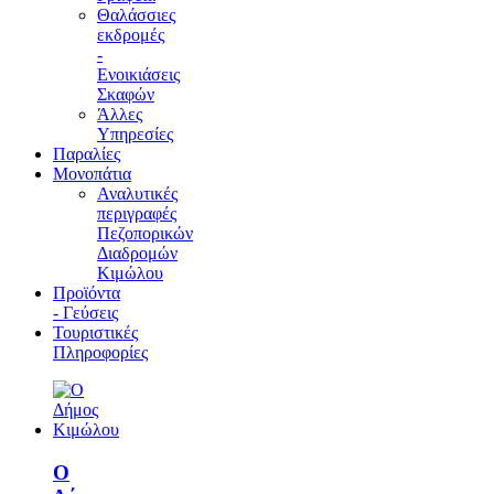
Θαλάσσιες
εκδρομές
-
Ενοικιάσεις
Σκαφών
Άλλες
Υπηρεσίες
Παραλίες
Μονοπάτια
Αναλυτικές
περιγραφές
Πεζοπορικών
Διαδρομών
Κιμώλου
Προϊόντα
- Γεύσεις
Τουριστικές
Πληροφορίες
Ο