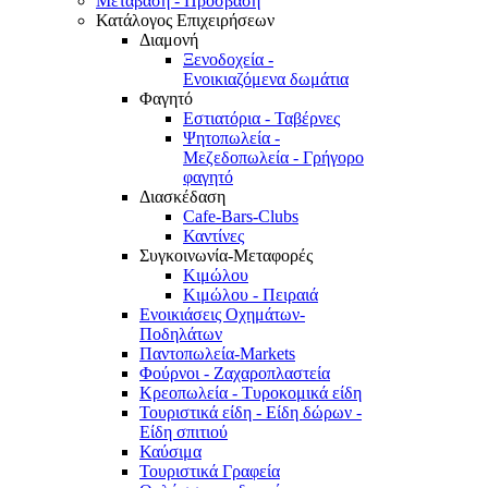
Μετάβαση - Πρόσβαση
Κατάλογος Επιχειρήσεων
Διαμονή
Ξενοδοχεία -
Ενοικιαζόμενα δωμάτια
Φαγητό
Εστιατόρια - Ταβέρνες
Ψητοπωλεία -
Μεζεδοπωλεία - Γρήγορο
φαγητό
Διασκέδαση
Cafe-Bars-Clubs
Καντίνες
Συγκοινωνία-Μεταφορές
Κιμώλου
Κιμώλου - Πειραιά
Ενοικιάσεις Οχημάτων-
Ποδηλάτων
Παντοπωλεία-Markets
Φούρνοι - Ζαχαροπλαστεία
Κρεοπωλεία - Τυροκομικά είδη
Τουριστικά είδη - Είδη δώρων -
Είδη σπιτιού
Καύσιμα
Τουριστικά Γραφεία