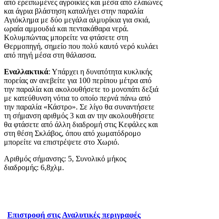
από ερειπωμένες αγροικίες και μέσα από ελαιώνες
και άγρια βλάστηση καταλήγει στην παραλία
Αγιόκλημα με δύο μεγάλα αλμυρίκια για σκιά,
ωραία αμμουδιά και πεντακάθαρα νερά.
Κολυμπώντας μπορείτε να φτάσετε στη
Θερμοπηγή, σημείο που πολύ καυτό νερό κυλάει
από πηγή μέσα στη θάλασσα.
Εναλλακτικά
: Υπάρχει η δυνατότητα κυκλικής
πορείας αν ανεβείτε για 100 περίπου μέτρα από
την παραλία και ακολουθήσετε το μονοπάτι δεξιά
με κατεύθυνση νότια το οποίο περνά πάνω από
την παραλία «Κάστρο». Σε λίγο θα συναντήσετε
τη σήμανση αριθμός 3 και αν την ακολουθήσετε
θα φτάσετε από άλλη διαδρομή στις Κεφάλες και
στη θέση Σκλάβος, όπου από χωματόδρομο
μπορείτε να επιστρέψετε στο Χωριό.
Αριθμός σήμανσης: 5, Συνολικό μήκος
διαδρομής: 6,8χλμ.
Επιστροφή στις Αναλυτικές περιγραφές