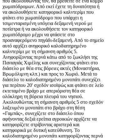
που ακολουθώντας τον, θα βρεθείτε σε ένα κόμβο
χωματόδρομων. Από εκεί έχετε τη δυνατότητα ή
να ακολουθήσετε κατηφορικό καλντερίμι που
φτάνει στο χωματόδρομο που υπάρχει η
τσιμενταρισμένη υπόγεια δεξαμενή νερού με
ποτίστρα ή να ακολουθήσετε τον κατηφορικό
χωματόδρομο μέχρι να φτάσετε στο
προαναφερόμενο πηγάδι-δεξαμενή. Από το σημείο
αυτό αρχίζει ανηφορικό καλοδιατηρημένο
καλντερίμι με τη σήμανση αριθμός 5.
Ανηφορίζοντας περνά κάτω από το ξωκλήσι της
Πανιαγιάς Χιμέλης και συνεχίζοντας φτάνει στο
διάσελο με θέα στις βόρειες ακτές (Μοναστήρια,
Βρωμόλιμνη κλπ.) και προς το Χωριό. Μετά το
διάσελο το καλοδιατηρημένο μονοπάτι συνεχίζει
για περίπου 20' σχεδόν ισοϊψώς και φτάνει σε λείο
εκτεταμένο βράχο με απεριόριστη θέα σε
ολόκληρη τη βόρεια πλευρά του νησιού.
Ακολουθώντας τη σήμανση αριθμός 5 στο σχεδόν
λαξευμένο μονοπάτι στο βράχο στη θέση
«Γαμπάς», συνεχίζετε στο διάσελο όπου
αφήνοντας δεξιά ερείπια αγροικιών αρχίζετε να
κατηφορίζετε στρίβοντας αριστερά και
κατηφορικά με δυτική κατεύθυνση. Το
καλοδιατηρημένο μονοπάτι κατηφορίζοντας περνά