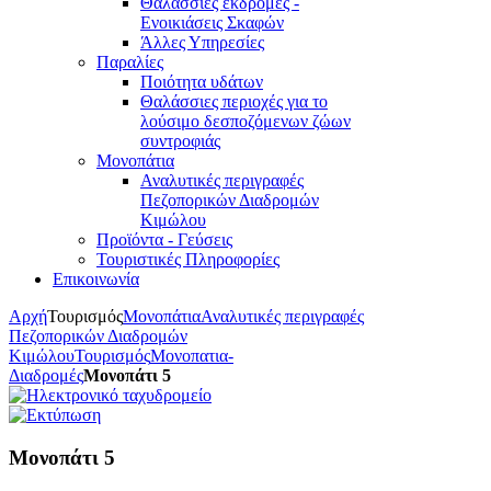
Θαλάσσιες εκδρομές -
Ενοικιάσεις Σκαφών
Άλλες Υπηρεσίες
Παραλίες
Ποιότητα υδάτων
Θαλάσσιες περιοχές για το
λούσιμο δεσποζόμενων ζώων
συντροφιάς
Μονοπάτια
Αναλυτικές περιγραφές
Πεζοπορικών Διαδρομών
Κιμώλου
Προϊόντα - Γεύσεις
Τουριστικές Πληροφορίες
Επικοινωνία
Αρχή
Τουρισμός
Μονοπάτια
Αναλυτικές περιγραφές
Πεζοπορικών Διαδρομών
Κιμώλου
Τουρισμός
Μονοπατια-
Διαδρομές
Μονοπάτι 5
Μονοπάτι 5