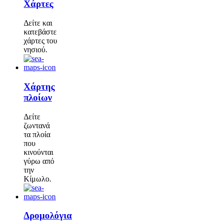
Χάρτες
Δείτε και
κατεβάστε
χάρτες του
νησιού.
Χάρτης
πλοίων
Δείτε
ζωντανά
τα πλοία
που
κινούνται
γύρω από
την
Κίμωλο.
Δρομολόγια