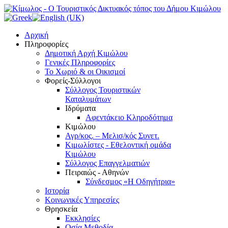
Αρχική
Πληροφορίες
Δημοτική Αρχή Κιμώλου
Γενικές Πληροφορίες
Το Xωριό & οι Οικισμοί
Φορείς-Σύλλογοι
Σύλλογος Τουριστικών
Καταλυμάτων
Ιδρύματα
Αφεντάκειο Κληροδότημα
Κιμώλου
Αγρ/κος. – Μελισ/κός Συνετ.
Κιμωλίστες - Εθελοντική ομάδα
Κιμώλου
Σύλλογος Επαγγελματιών
Πειραιώς - Αθηνών
Σύνδεσμος «Η Οδηγήτρια»
Ιστορία
Κοινωνικές Υπηρεσίες
Θρησκεία
Εκκλησίες
Οσία Μεθοδία