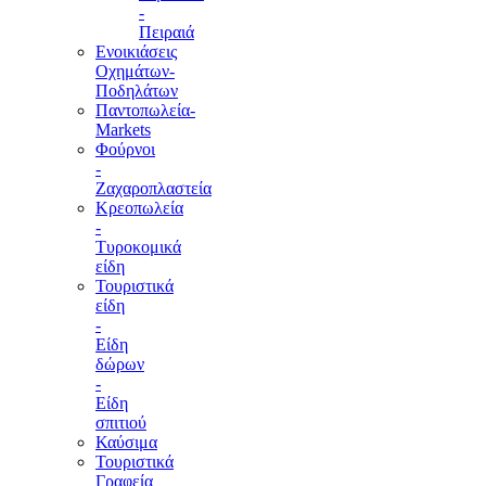
-
Πειραιά
Ενοικιάσεις
Οχημάτων-
Ποδηλάτων
Παντοπωλεία-
Markets
Φούρνοι
-
Ζαχαροπλαστεία
Κρεοπωλεία
-
Τυροκομικά
είδη
Τουριστικά
είδη
-
Είδη
δώρων
-
Είδη
σπιτιού
Καύσιμα
Τουριστικά
Γραφεία