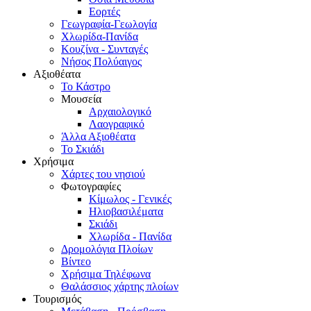
Εορτές
Γεωγραφία-Γεωλογία
Χλωρίδα-Πανίδα
Κουζίνα - Συνταγές
Νήσος Πολύαιγος
Αξιοθέατα
Το Κάστρο
Μουσεία
Αρχαιολογικό
Λαογραφικό
Άλλα Αξιοθέατα
Το Σκιάδι
Χρήσιμα
Χάρτες του νησιού
Φωτογραφίες
Κίμωλος - Γενικές
Ηλιοβασιλέματα
Σκιάδι
Χλωρίδα - Πανίδα
Δρομολόγια Πλοίων
Βίντεο
Χρήσιμα Τηλέφωνα
Θαλάσσιος χάρτης πλοίων
Τουρισμός