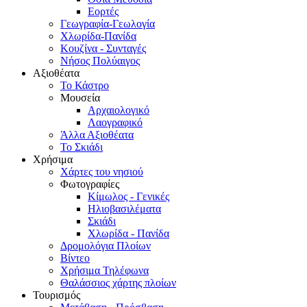
Εορτές
Γεωγραφία-Γεωλογία
Χλωρίδα-Πανίδα
Κουζίνα - Συνταγές
Νήσος Πολύαιγος
Αξιοθέατα
Το Κάστρο
Μουσεία
Αρχαιολογικό
Λαογραφικό
Άλλα Αξιοθέατα
Το Σκιάδι
Χρήσιμα
Χάρτες του νησιού
Φωτογραφίες
Κίμωλος - Γενικές
Ηλιοβασιλέματα
Σκιάδι
Χλωρίδα - Πανίδα
Δρομολόγια Πλοίων
Βίντεο
Χρήσιμα Τηλέφωνα
Θαλάσσιος χάρτης πλοίων
Τουρισμός