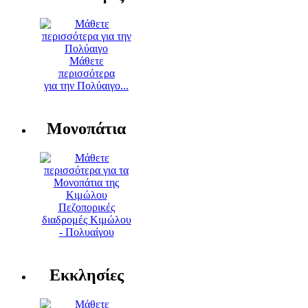
Μάθετε
περισσότερα
για την Πολύαιγο...
Μονοπάτια
Πεζοπορικές
διαδρομές Κιμώλου
- Πολυαίγου
Εκκλησίες