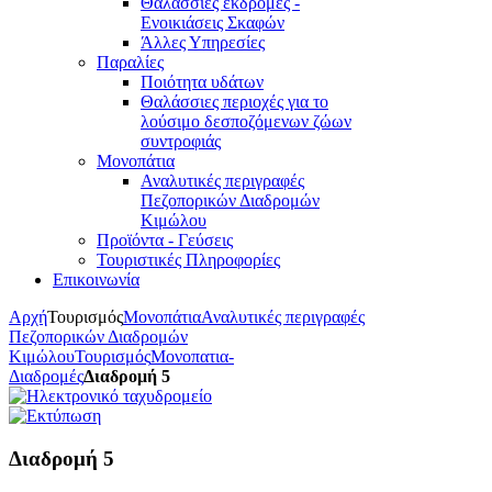
Θαλάσσιες εκδρομές -
Ενοικιάσεις Σκαφών
Άλλες Υπηρεσίες
Παραλίες
Ποιότητα υδάτων
Θαλάσσιες περιοχές για το
λούσιμο δεσποζόμενων ζώων
συντροφιάς
Μονοπάτια
Αναλυτικές περιγραφές
Πεζοπορικών Διαδρομών
Κιμώλου
Προϊόντα - Γεύσεις
Τουριστικές Πληροφορίες
Επικοινωνία
Αρχή
Τουρισμός
Μονοπάτια
Αναλυτικές περιγραφές
Πεζοπορικών Διαδρομών
Κιμώλου
Τουρισμός
Μονοπατια-
Διαδρομές
Διαδρομή 5
Διαδρομή 5