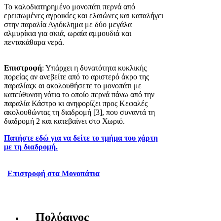
Το καλοδιατηρημένο μονοπάτι περνά από
ερειπωμένες αγροικίες και ελαιώνες και καταλήγει
στην παραλία Αγιόκλημα με δύο μεγάλα
αλμυρίκια για σκιά, ωραία αμμουδιά και
πεντακάθαρα νερά.
Επιστροφή
: Υπάρχει η δυνατότητα κυκλικής
πορείας αν ανεβείτε από το αριστερό άκρο της
παραλίαςκ αι ακολουθήσετε το μονοπάτι με
κατεύθυνση νότια το οποίο περνά πάνω από την
παραλία Κάστρο κι ανηφορίζει προς Κεφαλές
ακολουθώντας τη διαδρομή [3], που συναντά τη
διαδρομή 2 και κατεβαίνει στο Χωριό.
Πατήστε εδώ για να δείτε το τμήμα του χάρτη
με τη διαδρομή.
Επιστροφή στα Μονοπάτια
Πολύαιγος