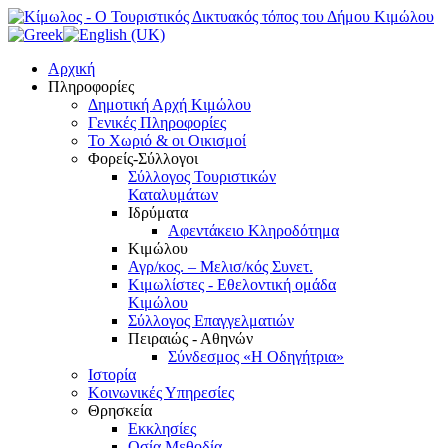
Αρχική
Πληροφορίες
Δημοτική Αρχή Κιμώλου
Γενικές Πληροφορίες
Το Xωριό & οι Οικισμοί
Φορείς-Σύλλογοι
Σύλλογος Τουριστικών
Καταλυμάτων
Ιδρύματα
Αφεντάκειο Κληροδότημα
Κιμώλου
Αγρ/κος. – Μελισ/κός Συνετ.
Κιμωλίστες - Εθελοντική ομάδα
Κιμώλου
Σύλλογος Επαγγελματιών
Πειραιώς - Αθηνών
Σύνδεσμος «Η Οδηγήτρια»
Ιστορία
Κοινωνικές Υπηρεσίες
Θρησκεία
Εκκλησίες
Οσία Μεθοδία