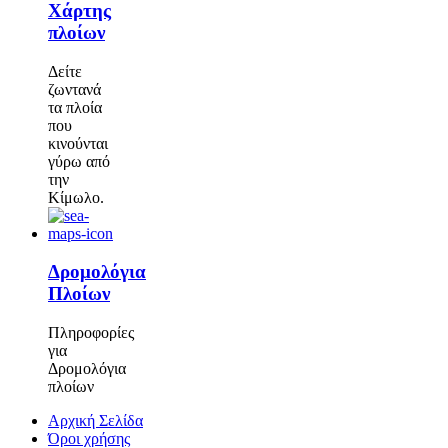
Χάρτης
πλοίων
Δείτε
ζωντανά
τα πλοία
που
κινούνται
γύρω από
την
Κίμωλο.
Δρομολόγια
Πλοίων
Πληροφορίες
για
Δρομολόγια
πλοίων
Αρχική Σελίδα
Όροι χρήσης