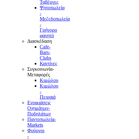
Ταβέρνες
Ψητοπωλεία
-
Μεζεδοπωλεία
-
Γρήγορο
φαγητό
Διασκέδαση
Cafe-
Bars-
Clubs
Καντίνες
Συγκοινωνία-
Μεταφορές
Κιμώλου
Κιμώλου
-
Πειραιά
Ενοικιάσεις
Οχημάτων-
Ποδηλάτων
Παντοπωλεία-
Markets
Φούρνοι
-