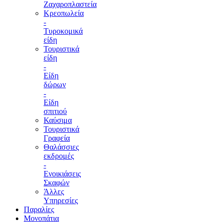
Ζαχαροπλαστεία
Κρεοπωλεία
-
Τυροκομικά
είδη
Τουριστικά
είδη
-
Είδη
δώρων
-
Είδη
σπιτιού
Καύσιμα
Τουριστικά
Γραφεία
Θαλάσσιες
εκδρομές
-
Ενοικιάσεις
Σκαφών
Άλλες
Υπηρεσίες
Παραλίες
Μονοπάτια