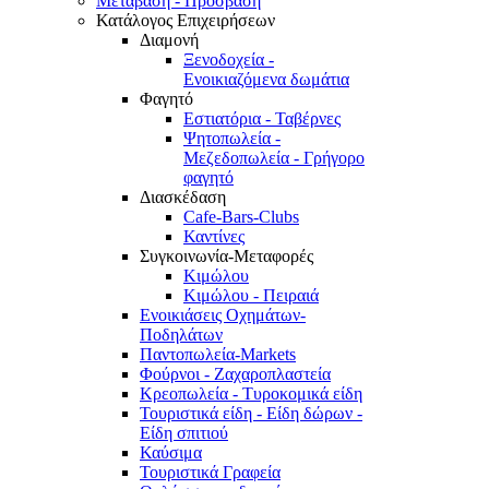
Μετάβαση - Πρόσβαση
Κατάλογος Επιχειρήσεων
Διαμονή
Ξενοδοχεία -
Ενοικιαζόμενα δωμάτια
Φαγητό
Εστιατόρια - Ταβέρνες
Ψητοπωλεία -
Μεζεδοπωλεία - Γρήγορο
φαγητό
Διασκέδαση
Cafe-Bars-Clubs
Καντίνες
Συγκοινωνία-Μεταφορές
Κιμώλου
Κιμώλου - Πειραιά
Ενοικιάσεις Οχημάτων-
Ποδηλάτων
Παντοπωλεία-Markets
Φούρνοι - Ζαχαροπλαστεία
Κρεοπωλεία - Τυροκομικά είδη
Τουριστικά είδη - Είδη δώρων -
Είδη σπιτιού
Καύσιμα
Τουριστικά Γραφεία