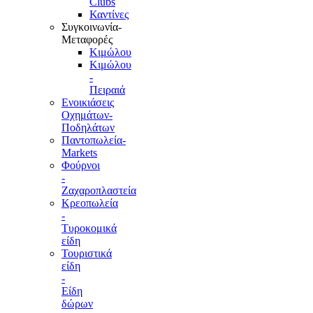
Clubs
Καντίνες
Συγκοινωνία-
Μεταφορές
Κιμώλου
Κιμώλου
-
Πειραιά
Ενοικιάσεις
Οχημάτων-
Ποδηλάτων
Παντοπωλεία-
Markets
Φούρνοι
-
Ζαχαροπλαστεία
Κρεοπωλεία
-
Τυροκομικά
είδη
Τουριστικά
είδη
-
Είδη
δώρων