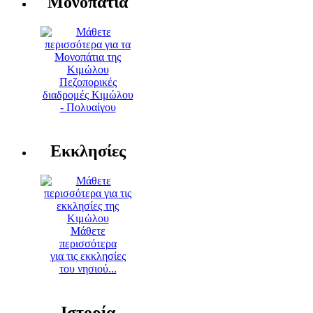
Μονοπάτια
Πεζοπορικές
διαδρομές Κιμώλου
- Πολυαίγου
Εκκλησίες
Μάθετε
περισσότερα
για τις εκκλησίες
του νησιού...
Ιστορία