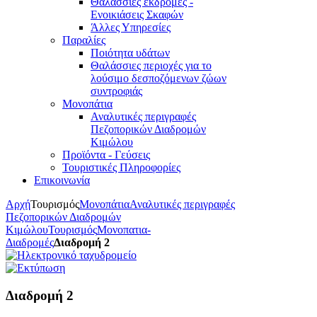
Θαλάσσιες εκδρομές -
Ενοικιάσεις Σκαφών
Άλλες Υπηρεσίες
Παραλίες
Ποιότητα υδάτων
Θαλάσσιες περιοχές για το
λούσιμο δεσποζόμενων ζώων
συντροφιάς
Μονοπάτια
Αναλυτικές περιγραφές
Πεζοπορικών Διαδρομών
Κιμώλου
Προϊόντα - Γεύσεις
Τουριστικές Πληροφορίες
Επικοινωνία
Αρχή
Τουρισμός
Μονοπάτια
Αναλυτικές περιγραφές
Πεζοπορικών Διαδρομών
Κιμώλου
Τουρισμός
Μονοπατια-
Διαδρομές
Διαδρομή 2
Διαδρομή 2