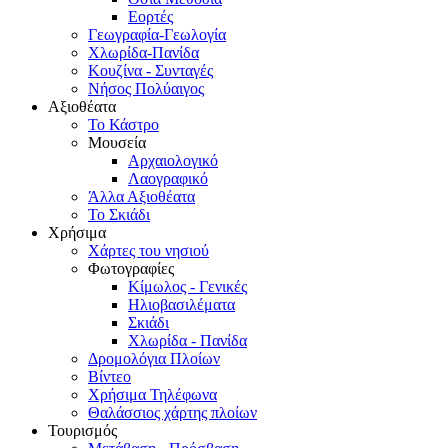
Εορτές
Γεωγραφία-Γεωλογία
Χλωρίδα-Πανίδα
Κουζίνα - Συνταγές
Νήσος Πολύαιγος
Αξιοθέατα
Το Κάστρο
Μουσεία
Αρχαιολογικό
Λαογραφικό
Άλλα Αξιοθέατα
Το Σκιάδι
Χρήσιμα
Χάρτες του νησιού
Φωτογραφίες
Κίμωλος - Γενικές
Ηλιοβασιλέματα
Σκιάδι
Χλωρίδα - Πανίδα
Δρομολόγια Πλοίων
Βίντεο
Χρήσιμα Τηλέφωνα
Θαλάσσιος χάρτης πλοίων
Τουρισμός