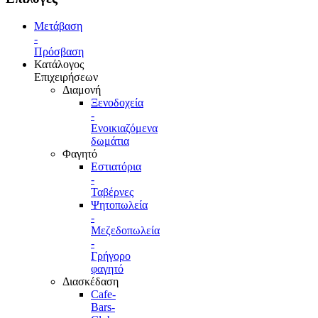
Μετάβαση
-
Πρόσβαση
Κατάλογος
Επιχειρήσεων
Διαμονή
Ξενοδοχεία
-
Ενοικιαζόμενα
δωμάτια
Φαγητό
Εστιατόρια
-
Ταβέρνες
Ψητοπωλεία
-
Μεζεδοπωλεία
-
Γρήγορο
φαγητό
Διασκέδαση
Cafe-
Bars-