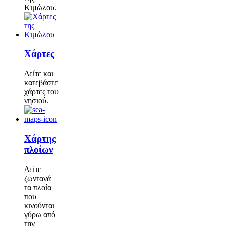
Κιμώλου.
Χάρτες
Δείτε και
κατεβάστε
χάρτες του
νησιού.
Χάρτης
πλοίων
Δείτε
ζωντανά
τα πλοία
που
κινούνται
γύρω από
την