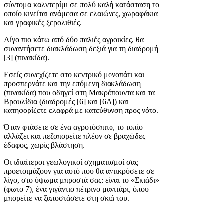
σύντομα καλντερίμι σε πολύ καλή κατάσταση το
οποίο κινείται ανάμεσα σε ελαιώνες, χωραφάκια
και γραφικές ξερολιθιές.
Λίγο πιο κάτω από δύο παλιές αγροικίες, θα
συναντήσετε διακλάδωση δεξιά για τη διαδρομή
[3] (πινακίδα).
Εσείς συνεχίζετε στο κεντρικό μονοπάτι και
προσπερνάτε και την επόμενη διακλάδωση
(πινακίδα) που οδηγεί στη Μακρόπουντα και τα
Βρουλίδια (διαδρομές [6] και [6Α]) και
κατηφορίζετε ελαφρά με κατεύθυνση προς νότο.
Όταν φτάσετε σε ένα αγροτόσπιτο, το τοπίο
αλλάζει και πεζοπορείτε πλέον σε βραχώδες
έδαφος, χωρίς βλάστηση.
Οι ιδιαίτεροι γεωλογικοί σχηματισμοί σας
προετοιμάζουν για αυτό που θα αντικρύσετε σε
λίγο, στο ύψωμα μπροστά σας: είναι το «Σκιάδι»
(φωτο 7), ένα γιγάντιο πέτρινο μανιτάρι, όπου
μπορείτε να ξαποστάσετε στη σκιά του.