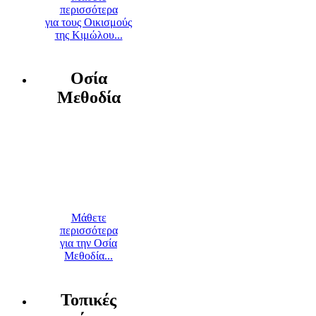
περισσότερα
για τους Οικισμούς
της Κιμώλου...
Οσία
Μεθοδία
Μάθετε
περισσότερα
για την Οσία
Μεθοδία...
Τοπικές