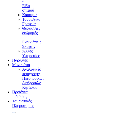
-
Είδη
σπιτιού
Καύσιμα
Τουριστικά
Γραφεία
Θαλάσσιες
εκδρομές
-
Ενοικιάσεις
Σκαφών
Άλλες
Υπηρεσίες
Παραλίες
Μονοπάτια
Αναλυτικές
περιγραφές
Πεζοπορικών
Διαδρομών
Κιμώλου
Προϊόντα
- Γεύσεις
Τουριστικές
Πληροφορίες