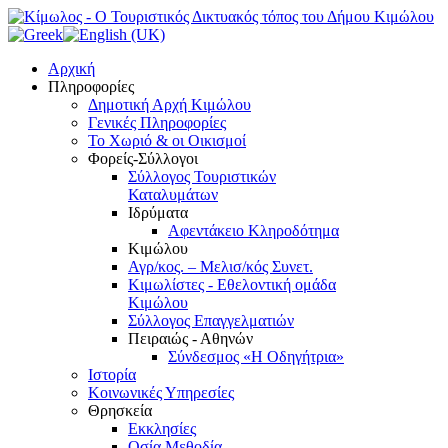
Αρχική
Πληροφορίες
Δημοτική Αρχή Κιμώλου
Γενικές Πληροφορίες
Το Xωριό & οι Οικισμοί
Φορείς-Σύλλογοι
Σύλλογος Τουριστικών
Καταλυμάτων
Ιδρύματα
Αφεντάκειο Κληροδότημα
Κιμώλου
Αγρ/κος. – Μελισ/κός Συνετ.
Κιμωλίστες - Εθελοντική ομάδα
Κιμώλου
Σύλλογος Επαγγελματιών
Πειραιώς - Αθηνών
Σύνδεσμος «Η Οδηγήτρια»
Ιστορία
Κοινωνικές Υπηρεσίες
Θρησκεία
Εκκλησίες
Οσία Μεθοδία