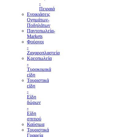
-
Πειραιά
Ενοικιάσεις
Οχημάτων-
Ποδηλάτων
Παντοπωλεία-
Markets
Φούρνοι
-
Ζαχαροπλαστεία
Κρεοπωλεία
-
Τυροκομικά
είδη
Τουριστικά
είδη
-
Είδη
δώρων
-
Είδη
σπιτιού
Καύσιμα
Τουριστικά
Γραφεία