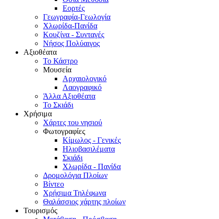
Εορτές
Γεωγραφία-Γεωλογία
Χλωρίδα-Πανίδα
Κουζίνα - Συνταγές
Νήσος Πολύαιγος
Αξιοθέατα
Το Κάστρο
Μουσεία
Αρχαιολογικό
Λαογραφικό
Άλλα Αξιοθέατα
Το Σκιάδι
Χρήσιμα
Χάρτες του νησιού
Φωτογραφίες
Κίμωλος - Γενικές
Ηλιοβασιλέματα
Σκιάδι
Χλωρίδα - Πανίδα
Δρομολόγια Πλοίων
Βίντεο
Χρήσιμα Τηλέφωνα
Θαλάσσιος χάρτης πλοίων
Τουρισμός