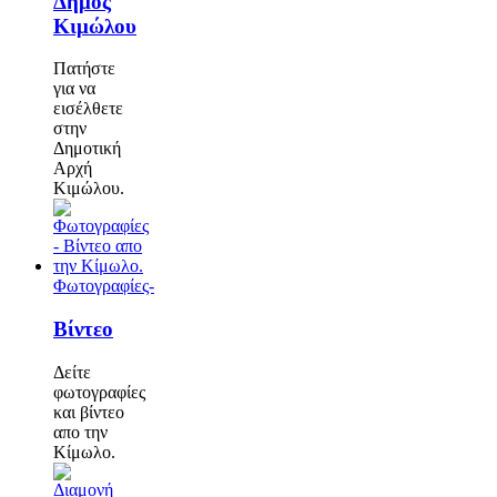
Δήμος
Κιμώλου
Πατήστε
για να
εισέλθετε
στην
Δημοτική
Αρχή
Κιμώλου.
Φωτογραφίες-
Βίντεο
Δείτε
φωτογραφίες
και βίντεο
απο την
Κίμωλο.