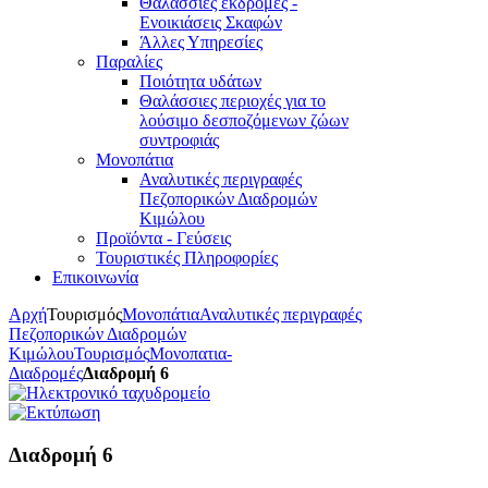
Θαλάσσιες εκδρομές -
Ενοικιάσεις Σκαφών
Άλλες Υπηρεσίες
Παραλίες
Ποιότητα υδάτων
Θαλάσσιες περιοχές για το
λούσιμο δεσποζόμενων ζώων
συντροφιάς
Μονοπάτια
Αναλυτικές περιγραφές
Πεζοπορικών Διαδρομών
Κιμώλου
Προϊόντα - Γεύσεις
Τουριστικές Πληροφορίες
Επικοινωνία
Αρχή
Τουρισμός
Μονοπάτια
Αναλυτικές περιγραφές
Πεζοπορικών Διαδρομών
Κιμώλου
Τουρισμός
Μονοπατια-
Διαδρομές
Διαδρομή 6
Διαδρομή 6