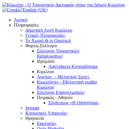
Αρχική
Πληροφορίες
Δημοτική Αρχή Κιμώλου
Γενικές Πληροφορίες
Το Xωριό & οι Οικισμοί
Φορείς-Σύλλογοι
Σύλλογος Τουριστικών
Καταλυμάτων
Ιδρύματα
Αφεντάκειο Κληροδότημα
Κιμώλου
Αγρ/κος. – Μελισ/κός Συνετ.
Κιμωλίστες - Εθελοντική ομάδα
Κιμώλου
Σύλλογος Επαγγελματιών
Πειραιώς - Αθηνών
Σύνδεσμος «Η Οδηγήτρια»
Ιστορία
Κοινωνικές Υπηρεσίες
Θρησκεία
Εκκλησίες
Οσία Μεθοδία