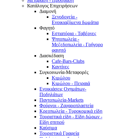
Μετάβαση - Πρόσβαση
Κατάλογος Επιχειρήσεων
Διαμονή
Ξενοδοχεία -
Ενοικιαζόμενα δωμάτια
Φαγητό
Εστιατόρια - Ταβέρνες
Ψητοπωλεία -
Μεζεδοπωλεία - Γρήγορο
φαγητό
Διασκέδαση
Cafe-Bars-Clubs
Καντίνες
Συγκοινωνία-Μεταφορές
Κιμώλου
Κιμώλου - Πειραιά
Ενοικιάσεις Οχημάτων-
Ποδηλάτων
Παντοπωλεία-Markets
Φούρνοι - Ζαχαροπλαστεία
Κρεοπωλεία - Τυροκομικά είδη
Τουριστικά είδη - Είδη δώρων -
Είδη σπιτιού
Καύσιμα
Τουριστικά Γραφεία