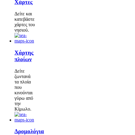
Χάρτες
Δείτε και
κατεβάστε
χάρτες του
νησιού.
Χάρτης
πλοίων
Δείτε
ζωντανά
τα πλοία
που
κινούνται
γύρω από
την
Κίμωλο.
Δρομολόγια