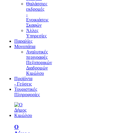
Θαλάσσιες
εκδρομές
-
Ενοικιάσεις
Σκαφών
Άλλες
Υπηρεσίες
Παραλίες
Μονοπάτια
Αναλυτικές
περιγραφές
Πεζοπορικών
Διαδρομών
Κιμώλου
Προϊόντα
- Γεύσεις
Τουριστικές
Πληροφορίες
Ο