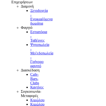
Επιχειρήσεων
Διαμονή
Ξενοδοχεία
-
Ενοικιαζόμενα
δωμάτια
Φαγητό
Εστιατόρια
-
Ταβέρνες
Ψητοπωλεία
-
Μεζεδοπωλεία
-
Γρήγορο
φαγητό
Διασκέδαση
Cafe-
Bars-
Clubs
Καντίνες
Συγκοινωνία-
Μεταφορές
Κιμώλου
Κιμώλου