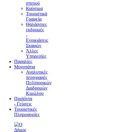
σπιτιού
Καύσιμα
Τουριστικά
Γραφεία
Θαλάσσιες
εκδρομές
-
Ενοικιάσεις
Σκαφών
Άλλες
Υπηρεσίες
Παραλίες
Μονοπάτια
Αναλυτικές
περιγραφές
Πεζοπορικών
Διαδρομών
Κιμώλου
Προϊόντα
- Γεύσεις
Τουριστικές
Πληροφορίες