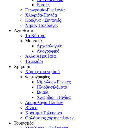
Εορτές
Γεωγραφία-Γεωλογία
Χλωρίδα-Πανίδα
Κουζίνα - Συνταγές
Νήσος Πολύαιγος
Αξιοθέατα
Το Κάστρο
Μουσεία
Αρχαιολογικό
Λαογραφικό
Άλλα Αξιοθέατα
Το Σκιάδι
Χρήσιμα
Χάρτες του νησιού
Φωτογραφίες
Κίμωλος - Γενικές
Ηλιοβασιλέματα
Σκιάδι
Χλωρίδα - Πανίδα
Δρομολόγια Πλοίων
Βίντεο
Χρήσιμα Τηλέφωνα
Θαλάσσιος χάρτης πλοίων
Τουρισμός