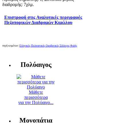
διαδρομής: 7χλμ.
Επιστροφή στις Αναλυτικές περιγραφές
Πεζοπορικών Διαδρομών Κιμώλου
πηγή κειμένων:
Ελληνικός Πολιτιστικός Ορειβατικός Σύλλογος Φυλής
Πολύαιγος
Μάθετε
περισσότερα
για την Πολύαιγο...
Μονοπάτια