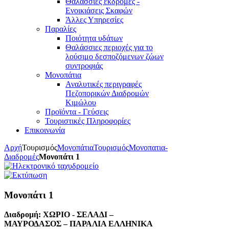
Θαλάσσιες εκδρομές -
Ενοικιάσεις Σκαφών
Άλλες Υπηρεσίες
Παραλίες
Ποιότητα υδάτων
Θαλάσσιες περιοχές για το
λούσιμο δεσποζόμενων ζώων
συντροφιάς
Μονοπάτια
Αναλυτικές περιγραφές
Πεζοπορικών Διαδρομών
Κιμώλου
Προϊόντα - Γεύσεις
Τουριστικές Πληροφορίες
Επικοινωνία
Αρχή
Τουρισμός
Μονοπάτια
Τουρισμός
Μονοπατια-
Διαδρομές
Μονοπάτι 1
Μονοπάτι 1
Διαδρομή:
ΧΩΡΙΟ - ΣΕΛΑΔΙ –
ΜΑΥΡΟΔΑΣΟΣ – ΠΑΡΑΛΙΑ ΕΛΛΗΝΙΚΑ