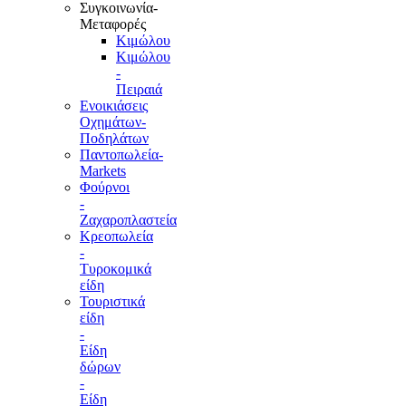
Συγκοινωνία-
Μεταφορές
Κιμώλου
Κιμώλου
-
Πειραιά
Ενοικιάσεις
Οχημάτων-
Ποδηλάτων
Παντοπωλεία-
Markets
Φούρνοι
-
Ζαχαροπλαστεία
Κρεοπωλεία
-
Τυροκομικά
είδη
Τουριστικά
είδη
-
Είδη
δώρων
-
Είδη