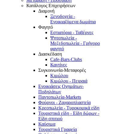
Μετάβαση - Πρόσβαση
Κατάλογος Επιχειρήσεων
Διαμονή
Ξενοδοχεία -
Ενοικιαζόμενα δωμάτια
Φαγητό
Εστιατόρια - Ταβέρνες
Ψητοπωλεία -
Μεζεδοπωλεία - Γρήγορο
φαγητό
Διασκέδαση
Cafe-Bars-Clubs
Καντίνες
Συγκοινωνία-Μεταφορές
Κιμώλου
Κιμώλου - Πειραιά
Ενοικιάσεις Οχημάτων-
Ποδηλάτων
Παντοπωλεία-Markets
Φούρνοι - Ζαχαροπλαστεία
Κρεοπωλεία - Τυροκομικά είδη
Τουριστικά είδη - Είδη δώρων -
Είδη σπιτιού
Καύσιμα
Τουριστικά Γραφεία