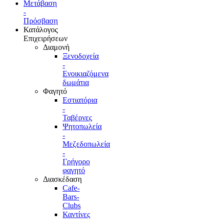
Μετάβαση
-
Πρόσβαση
Κατάλογος
Επιχειρήσεων
Διαμονή
Ξενοδοχεία
-
Ενοικιαζόμενα
δωμάτια
Φαγητό
Εστιατόρια
-
Ταβέρνες
Ψητοπωλεία
-
Μεζεδοπωλεία
-
Γρήγορο
φαγητό
Διασκέδαση
Cafe-
Bars-
Clubs
Καντίνες