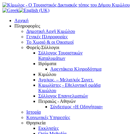
Αρχική
Πληροφορίες
Δημοτική Αρχή Κιμώλου
Γενικές Πληροφορίες
Το Xωριό & οι Οικισμοί
Φορείς-Σύλλογοι
Σύλλογος Τουριστικών
Καταλυμάτων
Ιδρύματα
Αφεντάκειο Κληροδότημα
Κιμώλου
Αγρ/κος. – Μελισ/κός Συνετ.
Κιμωλίστες - Εθελοντική ομάδα
Κιμώλου
Σύλλογος Επαγγελματιών
Πειραιώς - Αθηνών
Σύνδεσμος «Η Οδηγήτρια»
Ιστορία
Κοινωνικές Υπηρεσίες
Θρησκεία
Εκκλησίες
Οσία Μεθοδία