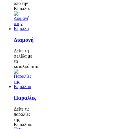
απο την
Κίμωλο.
Διαμονή
Δείτε τη
σελίδα με
τα
καταλλύματα.
Παραλίες
Δείτε τις
παραλίες
της
Κιμώλου.