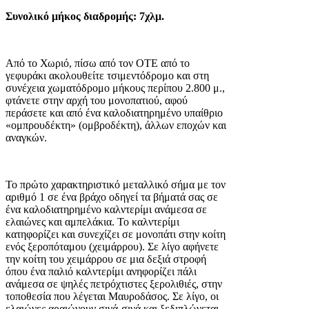
Συνολικό μήκος διαδρομής: 7χλμ.
Από το Χωριό, πίσω από τον ΟΤΕ από το
γεφυράκι ακολουθείτε τσιμεντόδρομο και στη
συνέχεια χωματόδρομο μήκους περίπου 2.800 μ.,
φτάνετε στην αρχή του μονοπατιού, αφού
περάσετε και από ένα καλοδιατηρημένο υπαίθριο
«ομπρουδέκτη» (ομβροδέκτη), άλλων εποχών και
αναγκών.
Το πρώτο χαρακτηριστικό μεταλλικό σήμα με τον
αριθμό 1 σε ένα βράχο οδηγεί τα βήματά σας σε
ένα καλοδιατηρημένο καλντερίμι ανάμεσα σε
ελαιώνες και αμπελάκια. Το καλντερίμι
κατηφορίζει και συνεχίζει σε μονοπάτι στην κοίτη
ενός ξεροπόταμου (χειμάρρου). Σε λίγο αφήνετε
την κοίτη του χειμάρρου σε μια δεξιά στροφή
όπου ένα παλιό καλντερίμι ανηφορίζει πάλι
ανάμεσα σε ψηλές πετρόχτιστες ξερολιθιές, στην
τοποθεσία που λέγεται Μαυροδάσος. Σε λίγο, οι
ελαιώνες αραιώνουν σιγά-σιγά και ξεδιπλώνεται