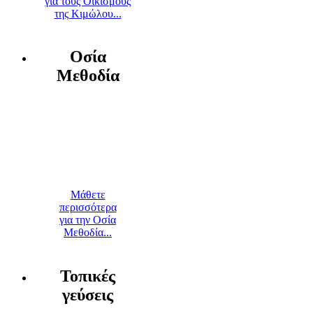
για τους Οικισμούς
της Κιμώλου...
Οσία
Μεθοδία
Μάθετε
περισσότερα
για την Οσία
Μεθοδία...
Τοπικές
γεύσεις