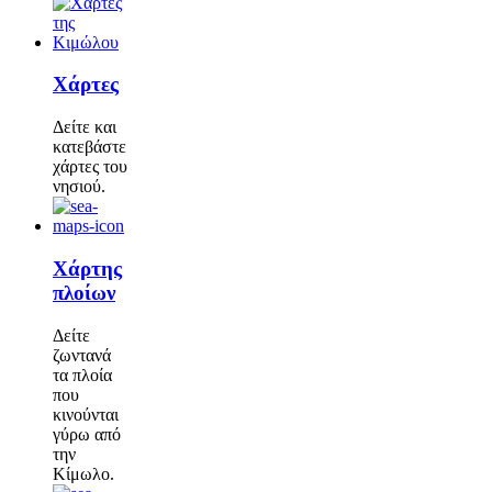
Χάρτες
Δείτε και
κατεβάστε
χάρτες του
νησιού.
Χάρτης
πλοίων
Δείτε
ζωντανά
τα πλοία
που
κινούνται
γύρω από
την
Κίμωλο.