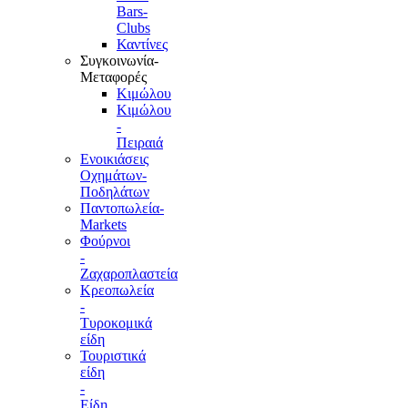
Bars-
Clubs
Καντίνες
Συγκοινωνία-
Μεταφορές
Κιμώλου
Κιμώλου
-
Πειραιά
Ενοικιάσεις
Οχημάτων-
Ποδηλάτων
Παντοπωλεία-
Markets
Φούρνοι
-
Ζαχαροπλαστεία
Κρεοπωλεία
-
Τυροκομικά
είδη
Τουριστικά
είδη
-
Είδη