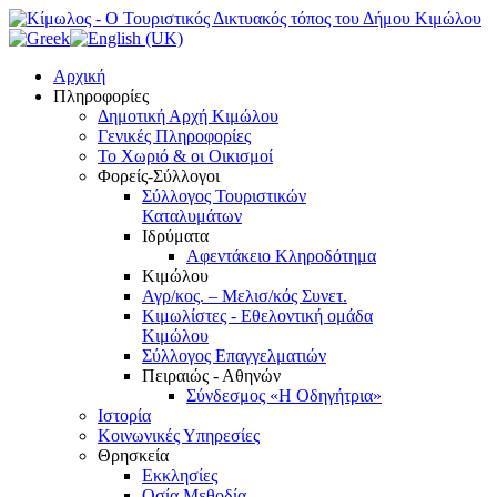
Αρχική
Πληροφορίες
Δημοτική Αρχή Κιμώλου
Γενικές Πληροφορίες
Το Xωριό & οι Οικισμοί
Φορείς-Σύλλογοι
Σύλλογος Τουριστικών
Καταλυμάτων
Ιδρύματα
Αφεντάκειο Κληροδότημα
Κιμώλου
Αγρ/κος. – Μελισ/κός Συνετ.
Κιμωλίστες - Εθελοντική ομάδα
Κιμώλου
Σύλλογος Επαγγελματιών
Πειραιώς - Αθηνών
Σύνδεσμος «Η Οδηγήτρια»
Ιστορία
Κοινωνικές Υπηρεσίες
Θρησκεία
Εκκλησίες
Οσία Μεθοδία