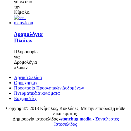
γύρω από
την
Κίμωλο.
Δρομολόγια
Πλοίων
Πληροφορίες
για
Δρομολόγια
πλοίων
Αρχική Σελίδα
Όροι χρήσης
Προστασία Προσωπικών Δεδομένων
Πνευματικά Δικαιώματα
Ευχαριστίες
Copyright© 2013 Κίμωλος, Κυκλάδες. Με την επιφύλαξη κάθε
δικαιώματος.
Δημιουργία ιστοσελίδας
-
stonebug media -
Συντελεστές
Ιστοσελίδας