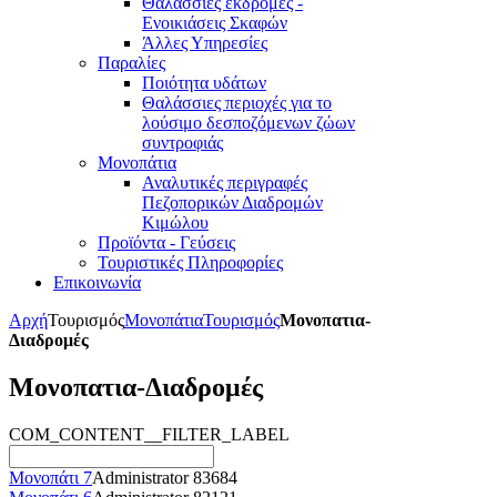
Θαλάσσιες εκδρομές -
Ενοικιάσεις Σκαφών
Άλλες Υπηρεσίες
Παραλίες
Ποιότητα υδάτων
Θαλάσσιες περιοχές για το
λούσιμο δεσποζόμενων ζώων
συντροφιάς
Μονοπάτια
Αναλυτικές περιγραφές
Πεζοπορικών Διαδρομών
Κιμώλου
Προϊόντα - Γεύσεις
Τουριστικές Πληροφορίες
Επικοινωνία
Αρχή
Τουρισμός
Μονοπάτια
Τουρισμός
Μονοπατια-
Διαδρομές
Μονοπατια-Διαδρομές
COM_CONTENT__FILTER_LABEL
Μονοπάτι 7
Administrator
83684