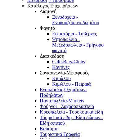
Μετάβαση - Πρόσβαση
Κατάλογος Επιχειρήσεων
Διαμονή
Ξενοδοχεία -
Ενοικιαζόμενα δωμάτια
Φαγητό
Εστιατόρια - Ταβέρνες
Ψητοπωλεία -
Μεζεδοπωλεία - Γρήγορο
φαγητό
Διασκέδαση
Cafe-Bars-Clubs
Καντίνες
Συγκοινωνία-Μεταφορές
Κιμώλου
Κιμώλου - Πειραιά
Ενοικιάσεις Οχημάτων-
Ποδηλάτων
Παντοπωλεία-Markets
Φούρνοι - Ζαχαροπλαστεία
Κρεοπωλεία - Τυροκομικά είδη
Τουριστικά είδη - Είδη δώρων -
Είδη σπιτιού
Καύσιμα
Τουριστικά Γραφεία