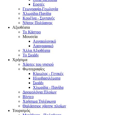
Εορτές
Γεωγραφία-Γεωλογία
Χλωρίδα-Πανίδα
Κουζίνα - Συνταγές
Νήσος Πολύαιγος
Αξιοθέατα
Το Κάστρο
Μουσεία
Αρχαιολογικό
Λαογραφικό
Άλλα Αξιοθέατα
Το Σκιάδι
Χρήσιμα
Χάρτες του νησιού
Φωτογραφίες
Κίμωλος - Γενικές
Ηλιοβασιλέματα
Σκιάδι
Χλωρίδα - Πανίδα
Δρομολόγια Πλοίων
Βίντεο
Χρήσιμα Τηλέφωνα
Θαλάσσιος χάρτης πλοίων
Τουρισμός