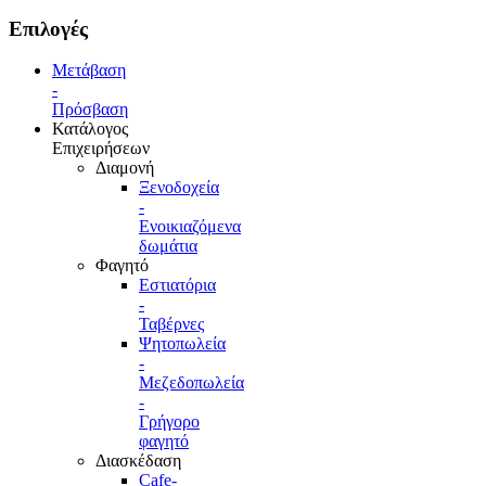
Επιλογές
Μετάβαση
-
Πρόσβαση
Κατάλογος
Επιχειρήσεων
Διαμονή
Ξενοδοχεία
-
Ενοικιαζόμενα
δωμάτια
Φαγητό
Εστιατόρια
-
Ταβέρνες
Ψητοπωλεία
-
Μεζεδοπωλεία
-
Γρήγορο
φαγητό
Διασκέδαση
Cafe-