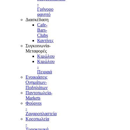
-
Γρήγορο
φαγητό
Διασκέδαση
Cafe-
Bars-
Clubs
Καντίνες
Συγκοινωνία-
Μεταφορές
Κιμώλου
Κιμώλου
-
Πειραιά
Ενοικιάσεις
Οχημάτων-
Ποδηλάτων
Παντοπωλεία-
Markets
Φούρνοι
-
Ζαχαροπλαστεία
Κρεοπωλεία
-
Τυροκομικά