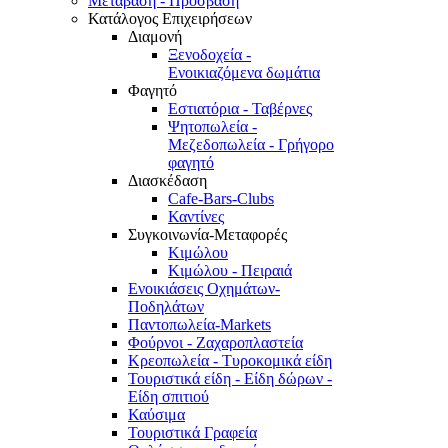
Μετάβαση - Πρόσβαση
Κατάλογος Επιχειρήσεων
Διαμονή
Ξενοδοχεία -
Ενοικιαζόμενα δωμάτια
Φαγητό
Εστιατόρια - Ταβέρνες
Ψητοπωλεία -
Μεζεδοπωλεία - Γρήγορο
φαγητό
Διασκέδαση
Cafe-Bars-Clubs
Καντίνες
Συγκοινωνία-Μεταφορές
Κιμώλου
Κιμώλου - Πειραιά
Ενοικιάσεις Οχημάτων-
Ποδηλάτων
Παντοπωλεία-Markets
Φούρνοι - Ζαχαροπλαστεία
Κρεοπωλεία - Τυροκομικά είδη
Τουριστικά είδη - Είδη δώρων -
Είδη σπιτιού
Καύσιμα
Τουριστικά Γραφεία