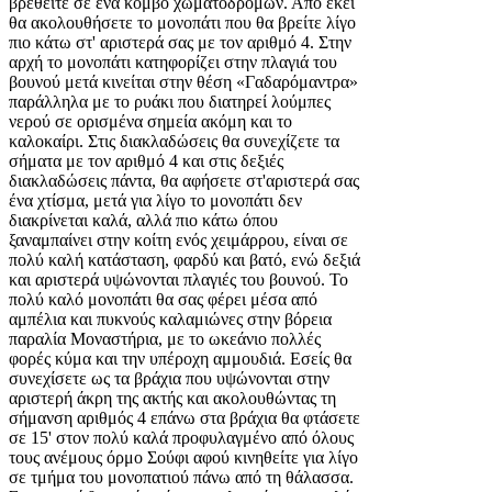
βρεθείτε σε ένα κόμβο χωματόδρομων. Από εκεί
θα ακολουθήσετε το μονοπάτι που θα βρείτε λίγο
πιο κάτω στ' αριστερά σας με τον αριθμό 4. Στην
αρχή το μονοπάτι κατηφορίζει στην πλαγιά του
βουνού μετά κινείται στην θέση «Γαδαρόμαντρα»
παράλληλα με το ρυάκι που διατηρεί λούμπες
νερού σε ορισμένα σημεία ακόμη και το
καλοκαίρι. Στις διακλαδώσεις θα συνεχίζετε τα
σήματα με τον αριθμό 4 και στις δεξιές
διακλαδώσεις πάντα, θα αφήσετε στ'αριστερά σας
ένα χτίσμα, μετά για λίγο το μονοπάτι δεν
διακρίνεται καλά, αλλά πιο κάτω όπου
ξαναμπαίνει στην κοίτη ενός χειμάρρου, είναι σε
πολύ καλή κατάσταση, φαρδύ και βατό, ενώ δεξιά
και αριστερά υψώνονται πλαγιές του βουνού. Το
πολύ καλό μονοπάτι θα σας φέρει μέσα από
αμπέλια και πυκνούς καλαμιώνες στην βόρεια
παραλία Μοναστήρια, με το ωκεάνιο πολλές
φορές κύμα και την υπέροχη αμμουδιά. Εσείς θα
συνεχίσετε ως τα βράχια που υψώνονται στην
αριστερή άκρη της ακτής και ακολουθώντας τη
σήμανση αριθμός 4 επάνω στα βράχια θα φτάσετε
σε 15' στον πολύ καλά προφυλαγμένο από όλους
τους ανέμους όρμο Σούφι αφού κινηθείτε για λίγο
σε τμήμα του μονοπατιού πάνω από τη θάλασσα.