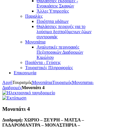
Θαλάσσιες εκδρομές -
Ενοικιάσεις Σκαφών
Άλλες Υπηρεσίες
Παραλίες
Ποιότητα υδάτων
Θαλάσσιες περιοχές για το
λούσιμο δεσποζόμενων ζώων
συντροφιάς
Μονοπάτια
Αναλυτικές περιγραφές
Πεζοπορικών Διαδρομών
Κιμώλου
Προϊόντα - Γεύσεις
Τουριστικές Πληροφορίες
Επικοινωνία
Αρχή
Τουρισμός
Μονοπάτια
Τουρισμός
Μονοπατια-
Διαδρομές
Μονοπάτι 4
Μονοπάτι 4
Διαδρομή: ΧΩΡΙΟ – ΞΕΥΡΗ – ΜΑΤΣΑ –
ΓΑΔΑΡΟΜΑΝΤΡΑ – ΜΟΝΑΣΤΗΡΙΑ –