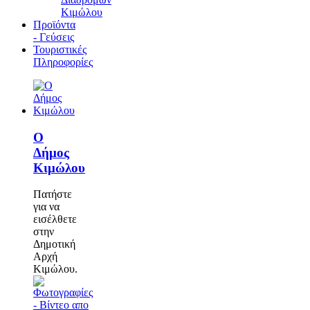
Κιμώλου
Προϊόντα
- Γεύσεις
Τουριστικές
Πληροφορίες
Ο
Δήμος
Κιμώλου
Πατήστε
για να
εισέλθετε
στην
Δημοτική
Αρχή
Κιμώλου.