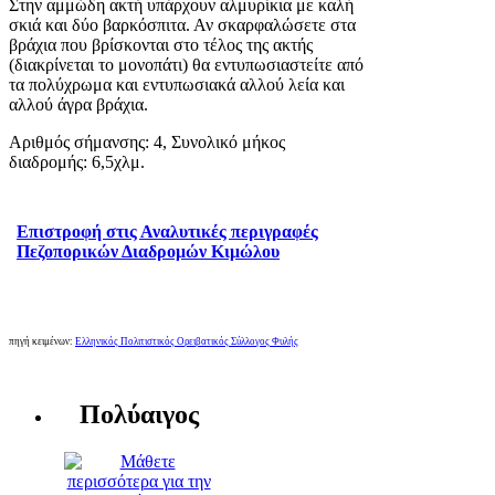
Στην αμμώδη ακτή υπάρχουν αλμυρίκια με καλή
σκιά και δύο βαρκόσπιτα. Αν σκαρφαλώσετε στα
βράχια που βρίσκονται στο τέλος της ακτής
(διακρίνεται το μονοπάτι) θα εντυπωσιαστείτε από
τα πολύχρωμα και εντυπωσιακά αλλού λεία και
αλλού άγρα βράχια.
Αριθμός σήμανσης: 4, Συνολικό μήκος
διαδρομής: 6,5χλμ.
Επιστροφή στις Αναλυτικές περιγραφές
Πεζοπορικών Διαδρομών Κιμώλου
πηγή κειμένων:
Ελληνικός Πολιτιστικός Ορειβατικός Σύλλογος Φυλής
Πολύαιγος