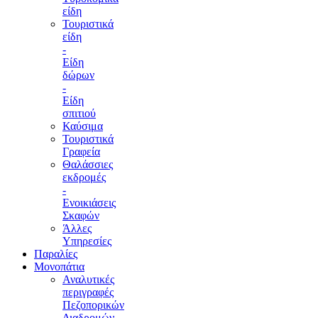
είδη
Τουριστικά
είδη
-
Είδη
δώρων
-
Είδη
σπιτιού
Καύσιμα
Τουριστικά
Γραφεία
Θαλάσσιες
εκδρομές
-
Ενοικιάσεις
Σκαφών
Άλλες
Υπηρεσίες
Παραλίες
Μονοπάτια
Αναλυτικές
περιγραφές
Πεζοπορικών
Διαδρομών