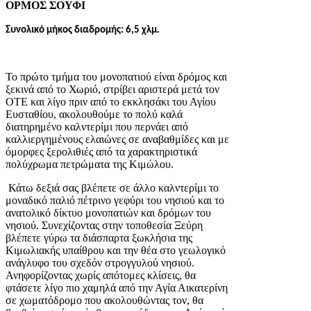
ΟΡΜΟΣ ΣΟΥΦΙ
Συνολικό μήκος διαδρομής: 6,5 χλμ.
Το πρώτο τμήμα του μονοπατιού είναι δρόμος και
ξεκινά από το Χωριό, στρίβει αριστερά μετά τον
ΟΤΕ και λίγο πριν από το εκκλησάκι του Αγίου
Ευσταθίου, ακολουθούμε το πολύ καλά
διατηρημένο καλντερίμι που περνάει από
καλλιεργημένους ελαιώνες σε αναβαθμίδες και με
όμορφες ξερολιθιές από τα χαρακτηριστικά
πολύχρωμα πετρώματα της Κιμώλου.
Κάτω δεξιά σας βλέπετε σε άλλο καλντερίμι το
μοναδικό παλιό πέτρινο γεφύρι του νησιού και το
ανατολικό δίκτυο μονοπατιών και δρόμων του
νησιού. Συνεχίζοντας στην τοποθεσία Ξεύρη
βλέπετε γύρω τα διάσπαρτα ξωκλήσια της
Κιμωλιακής υπαίθρου και την θέα στο γεωλογικό
ανάγλυφο του σχεδόν στρογγυλού νησιού.
Ανηφορίζοντας χωρίς απότομες κλίσεις, θα
φτάσετε λίγο πιο χαμηλά από την Αγία Αικατερίνη
σε χωματόδρομο που ακολουθώντας τον, θα