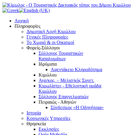
Αρχική
Πληροφορίες
Δημοτική Αρχή Κιμώλου
Γενικές Πληροφορίες
Το Xωριό & οι Οικισμοί
Φορείς-Σύλλογοι
Σύλλογος Τουριστικών
Καταλυμάτων
Ιδρύματα
Αφεντάκειο Κληροδότημα
Κιμώλου
Αγρ/κος. – Μελισ/κός Συνετ.
Κιμωλίστες - Εθελοντική ομάδα
Κιμώλου
Σύλλογος Επαγγελματιών
Πειραιώς - Αθηνών
Σύνδεσμος «Η Οδηγήτρια»
Ιστορία
Κοινωνικές Υπηρεσίες
Θρησκεία
Εκκλησίες
Οσία Μεθοδία