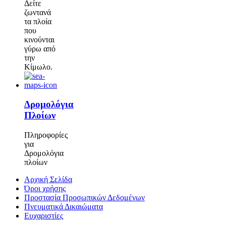
Δείτε
ζωντανά
τα πλοία
που
κινούνται
γύρω από
την
Κίμωλο.
Δρομολόγια
Πλοίων
Πληροφορίες
για
Δρομολόγια
πλοίων
Αρχική Σελίδα
Όροι χρήσης
Προστασία Προσωπικών Δεδομένων
Πνευματικά Δικαιώματα
Ευχαριστίες