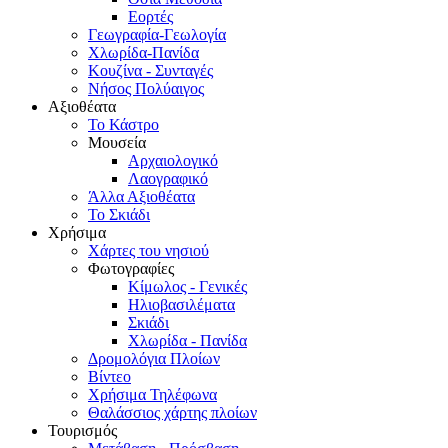
Εορτές
Γεωγραφία-Γεωλογία
Χλωρίδα-Πανίδα
Κουζίνα - Συνταγές
Νήσος Πολύαιγος
Αξιοθέατα
Το Κάστρο
Μουσεία
Αρχαιολογικό
Λαογραφικό
Άλλα Αξιοθέατα
Το Σκιάδι
Χρήσιμα
Χάρτες του νησιού
Φωτογραφίες
Κίμωλος - Γενικές
Ηλιοβασιλέματα
Σκιάδι
Χλωρίδα - Πανίδα
Δρομολόγια Πλοίων
Βίντεο
Χρήσιμα Τηλέφωνα
Θαλάσσιος χάρτης πλοίων
Τουρισμός