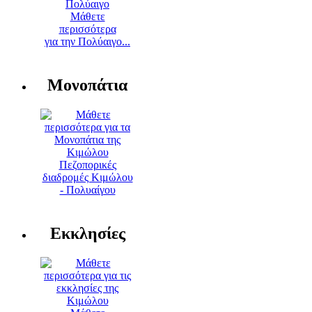
Μάθετε
περισσότερα
για την Πολύαιγο...
Μονοπάτια
Πεζοπορικές
διαδρομές Κιμώλου
- Πολυαίγου
Εκκλησίες