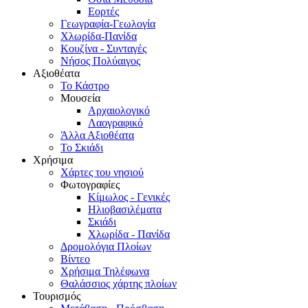
Εορτές
Γεωγραφία-Γεωλογία
Χλωρίδα-Πανίδα
Κουζίνα - Συνταγές
Νήσος Πολύαιγος
Αξιοθέατα
Το Κάστρο
Μουσεία
Αρχαιολογικό
Λαογραφικό
Άλλα Αξιοθέατα
Το Σκιάδι
Χρήσιμα
Χάρτες του νησιού
Φωτογραφίες
Κίμωλος - Γενικές
Ηλιοβασιλέματα
Σκιάδι
Χλωρίδα - Πανίδα
Δρομολόγια Πλοίων
Βίντεο
Χρήσιμα Τηλέφωνα
Θαλάσσιος χάρτης πλοίων
Τουρισμός