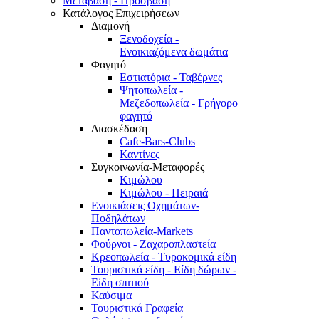
Μετάβαση - Πρόσβαση
Κατάλογος Επιχειρήσεων
Διαμονή
Ξενοδοχεία -
Ενοικιαζόμενα δωμάτια
Φαγητό
Εστιατόρια - Ταβέρνες
Ψητοπωλεία -
Μεζεδοπωλεία - Γρήγορο
φαγητό
Διασκέδαση
Cafe-Bars-Clubs
Καντίνες
Συγκοινωνία-Μεταφορές
Κιμώλου
Κιμώλου - Πειραιά
Ενοικιάσεις Οχημάτων-
Ποδηλάτων
Παντοπωλεία-Markets
Φούρνοι - Ζαχαροπλαστεία
Κρεοπωλεία - Τυροκομικά είδη
Τουριστικά είδη - Είδη δώρων -
Είδη σπιτιού
Καύσιμα
Τουριστικά Γραφεία