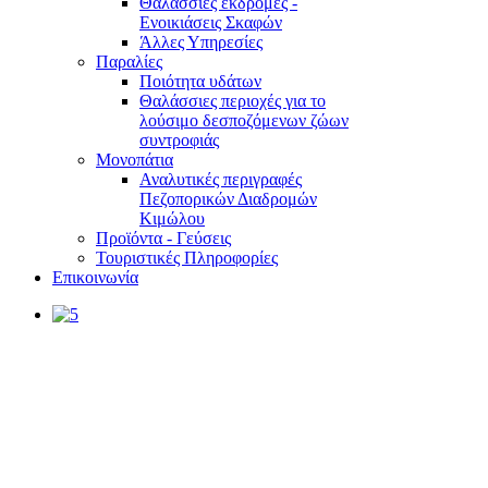
Θαλάσσιες εκδρομές -
Ενοικιάσεις Σκαφών
Άλλες Υπηρεσίες
Παραλίες
Ποιότητα υδάτων
Θαλάσσιες περιοχές για το
λούσιμο δεσποζόμενων ζώων
συντροφιάς
Μονοπάτια
Αναλυτικές περιγραφές
Πεζοπορικών Διαδρομών
Κιμώλου
Προϊόντα - Γεύσεις
Τουριστικές Πληροφορίες
Επικοινωνία