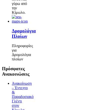
γύρω από
την
Κίμωλο.
Δρομολόγια
Πλοίων
Πληροφορίες
για
Δρομολόγια
πλοίων
Πρόσφατες
Ανακοινώσεις
Ανακοίνωση
– Έντεχνο
&
Παραδοσιακό
Γλέντι
στην
Κίμωλο