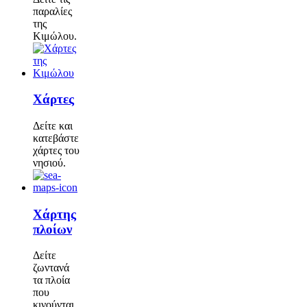
παραλίες
της
Κιμώλου.
Χάρτες
Δείτε και
κατεβάστε
χάρτες του
νησιού.
Χάρτης
πλοίων
Δείτε
ζωντανά
τα πλοία
που
κινούνται