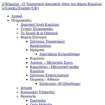
Αρχική
Πληροφορίες
Δημοτική Αρχή Κιμώλου
Γενικές Πληροφορίες
Το Xωριό & οι Οικισμοί
Φορείς-Σύλλογοι
Σύλλογος Τουριστικών
Καταλυμάτων
Ιδρύματα
Αφεντάκειο Κληροδότημα
Κιμώλου
Αγρ/κος. – Μελισ/κός Συνετ.
Κιμωλίστες - Εθελοντική ομάδα
Κιμώλου
Σύλλογος Επαγγελματιών
Πειραιώς - Αθηνών
Σύνδεσμος «Η Οδηγήτρια»
Ιστορία
Κοινωνικές Υπηρεσίες
Θρησκεία
Εκκλησίες
Οσία Μεθοδία